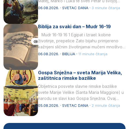
Matej, Marko i Luka te sveti Petar u svojoj
drugoj…
06.08.2026. · SVETAC DANA ·
3 minute čitanja
Biblija za svaki dan – Mudr 16-19
Mudr 16-19 16 1 Egipat i Izrael: kobne
životinje, prepelice Zato bijahu primjereno
kažnjeni sličnim životinjamai mučeni mnoštvom
kukaca.2 A narod…
06.08.2026. · BIBLIJA ·
11 minute čitanja
Gospa Snježna – sveta Marija Velika,
zaštitnica rimske bazilike
Obljetnica posvete slavne rimske bazilike
svete Marije Velike (Santa Maria Maggiore) u
narodu se slavi kao Gospa Snježna. Ovaj
naziv, Sancta Maria…
05.08.2026. · SVETAC DANA ·
2 minute čitanja