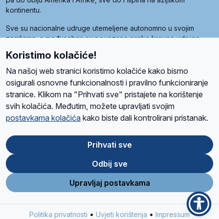
kontinentu.
Sve su nacionalne udruge utemeljene autonomno u svojim
zemljama, a međusobna su povezane preko krovne udruge
pod nazivom Svjetska obitelj Radio Marije (World Family of
Koristimo kolačiće!
Radio Maria). Svjetsku obitelj utemeljilo je sedam članica, među
kojima je i hrvatska Udruga Radio Marija.
Na našoj web stranici koristimo kolačiće kako bismo
osigurali osnovne funkcionalnosti i pravilno funkcioniranje
stranice. Klikom na "Prihvati sve" pristajete na korištenje
svih kolačića. Međutim, možete upravljati svojim
O nama
Radio
Program
Volonteri
Prijatelji
Kontakt
Pravila privatnosti
postavkama kolačića
kako biste dali kontrolirani pristanak.
Kolačići
Uvjeti korištenja
Ova stranica je zaštićena Google reCAPTCHA sustavom
Prihvati sve
Odbij sve
App
Google
Store
Play
Upravljaj postavkama
Design and development
SIK
&
C-Tel
•
•
Politika privatnosti
Uvjeti korištenja
Impressum