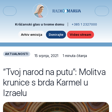
Skip to content
Skip to footer
Menu
Kršćanski glas u tvome domu
|
+385 1 2327000
Arhiv emisija
Donirajte
Video stream
AKTUALNOSTI
15 srpnja, 2021
1 minuta čitanja
“Tvoj narod na putu”: Molitva
krunice s brda Karmel u
Izraelu