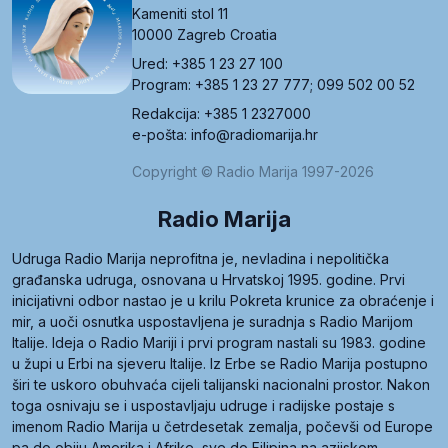
Kameniti stol 11
10000 Zagreb Croatia
Ured: +385 1 23 27 100
Program: +385 1 23 27 777; 099 502 00 52
Redakcija: +385 1 2327000
e-pošta: info@radiomarija.hr
Copyright © Radio Marija 1997-2026
Radio Marija
Udruga Radio Marija neprofitna je, nevladina i nepolitička
građanska udruga, osnovana u Hrvatskoj 1995. godine. Prvi
inicijativni odbor nastao je u krilu Pokreta krunice za obraćenje i
mir, a uoči osnutka uspostavljena je suradnja s Radio Marijom
Italije. Ideja o Radio Mariji i prvi program nastali su 1983. godine
u župi u Erbi na sjeveru Italije. Iz Erbe se Radio Marija postupno
širi te uskoro obuhvaća cijeli talijanski nacionalni prostor. Nakon
toga osnivaju se i uspostavljaju udruge i radijske postaje s
imenom Radio Marija u četrdesetak zemalja, počevši od Europe
pa do obiju Amerika i Afrike, sve do Filipina na azijskom