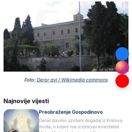
Foto:
Deror avi / WIkimedia commons
Najnovije vijesti
Preobraženje Gospodinovo
Danas slavimo uzvišeni događaj iz Kristova
života, o kojem nas izvješćuju evanđelisti