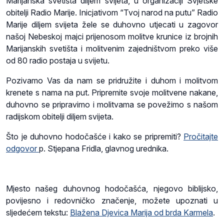
Marijanska svetišta diljem svijeta, u organizaciji Svjetske
obitelji Radio Marije. Inicjativom “Tvoj narod na putu” Radio
Marije diljem svijeta žele se duhovno utjecati u zagovor
našoj Nebeskoj majci prijenosom molitve krunice iz brojnih
Marijanskih svetišta i molitvenim zajedništvom preko više
od 80 radio postaja u svijetu.
Pozivamo Vas da nam se pridružite i duhom i molitvom
krenete s nama na put. Pripremite svoje molitvene nakane,
duhovno se pripravimo i molitvama se povežimo s našom
radijskom obitelji diljem svijeta.
Što je duhovno hodočašće i kako se pripremiti?
Pročitajte
odgovor
p. Stjepana Fridla, glavnog urednika.
Mjesto našeg duhovnog hodočašća, njegovo biblijsko,
povijesno i redovničko značenje, možete upoznati u
sljedećem tekstu:
Blažena Djevica Marija od brda Karmela
.