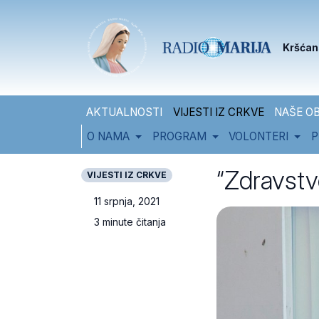
Skip to content
Skip to footer
Kršćan
AKTUALNOSTI
VIJESTI IZ CRKVE
NAŠE OB
O NAMA
PROGRAM
VOLONTERI
P
“Zdravstv
VIJESTI IZ CRKVE
11 srpnja, 2021
3 minute čitanja