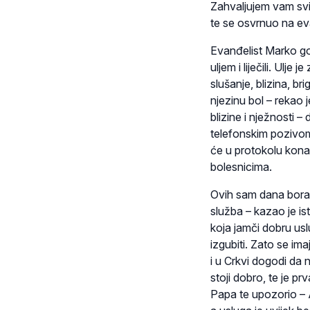
Zahvaljujem vam svim
te se osvrnuo na eva
Evanđelist Marko gov
uljem i liječili. Ul
slušanje, blizina, br
njezinu bol – rekao 
blizine i nježnosti
telefonskim pozivo
će u protokolu konač
bolesnicima.
Ovih sam dana borav
služba – kazao je i
koja jamči dobru us
izgubiti. Zato se ima
i u Crkvi dogodi da
stoji dobro, te je pr
Papa te upozorio – A