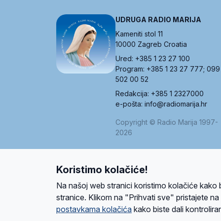
UDRUGA RADIO MARIJA
Kameniti stol 11
10000 Zagreb Croatia
Ured: +385 1 23 27 100
Program: +385 1 23 27 777; 099
502 00 52
Redakcija: +385 1 2327000
e-pošta: info@radiomarija.hr
Copyright © Radio Marija 1997-
2026
Koristimo kolačiće!
O nama
Radio
Program
Volonteri
Prijatelji
Kontakt
Pravi
Na našoj web stranici koristimo kolačiće kako 
Ova stranica je zaštićena Google reCAPTCH
stranice. Klikom na "Prihvati sve" pristajete n
postavkama kolačića
kako biste dali kontroliran