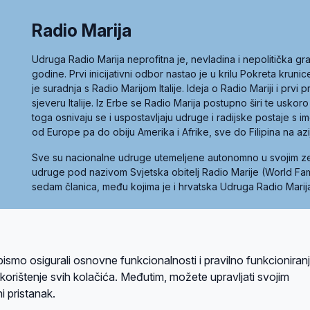
Radio Marija
Udruga Radio Marija neprofitna je, nevladina i nepolitička 
godine. Prvi inicijativni odbor nastao je u krilu Pokreta kruni
je suradnja s Radio Marijom Italije. Ideja o Radio Mariji i prvi
sjeveru Italije. Iz Erbe se Radio Marija postupno širi te uskoro
toga osnivaju se i uspostavljaju udruge i radijske postaje s
od Europe pa do obiju Amerika i Afrike, sve do Filipina na az
Sve su nacionalne udruge utemeljene autonomno u svojim 
udruge pod nazivom Svjetska obitelj Radio Marije (World Famil
sedam članica, među kojima je i hrvatska Udruga Radio Marij
la privatnosti
Kolačići
Uvjeti korištenja
bismo osigurali osnovne funkcionalnosti i pravilno funkcioniran
A sustavom
a korištenje svih kolačića. Međutim, možete upravljati svojim
i pristanak.