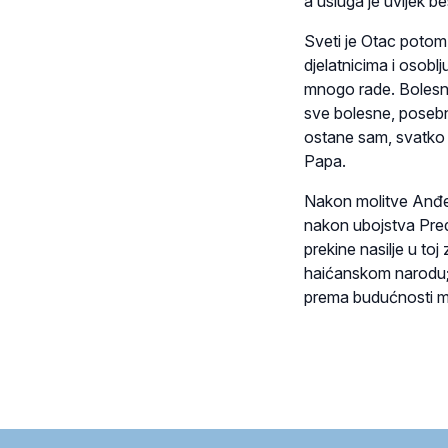
a usluga je uvijek b
Sveti je Otac potom 
djelatnicima i osoblj
mnogo rade. Bolesne 
sve bolesne, posebn
ostane sam, svatko m
Papa.
Nakon molitve Anđeo
nakon ubojstva Pred
prekine nasilje u toj
haićanskom narodu; n
prema budućnosti mir