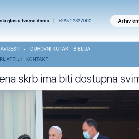
Arhiv em
ski glas u tvome domu
|
+385 1 2327000
AVIJESTI
DUHOVNI KUTAK
BIBLIJA
RIJATELJI
KONTAKT
ena skrb ima biti dostupna svi