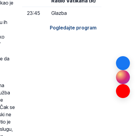
Radio Vatikana (R)
ekao je
23:45
Glazba
u ih
Pogledajte program
ako
“
se da
na
lužba
je
. Čak se
ki ne
tio je
uslugu,