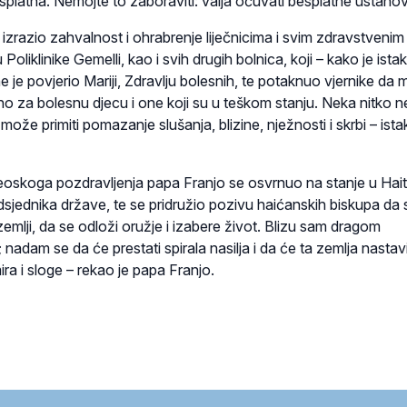
esplatna. Nemojte to zaboraviti: valja očuvati besplatne ustano
izrazio zahvalnost i ohrabrenje liječnicima i svim zdravstvenim
u Poliklinike Gemelli, kao i svih drugih bolnica, koji – kako je ist
je povjerio Mariji, Zdravlju bolesnih, te potaknuo vjernike da 
o za bolesnu djecu i one koji su u teškom stanju. Neka nitko n
ože primiti pomazanje slušanja, blizine, nježnosti i skrbi – ista
skoga pozdravljenja papa Franjo se osvrnuo na stanje u Hait
sjednika države, te se pridružio pozivu haićanskih biskupa da 
 zemlji, da se odloži oružje i izabere život. Blizu sam dragom
adam se da će prestati spirala nasilja i da će ta zemlja nastavi
a i sloge – rekao je papa Franjo.