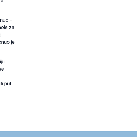
ve.
aknuo –
mole za
e
knuo je
iju
se
ti put