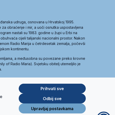
građanska udruga, osnovana u Hrvatskoj 1995.
ce za obraćenje i mir, a uoči osnutka uspostavljena
 program nastali su 1983. godine u župi u Erbi na
 obuhvaća cijeli talijanski nacionalni prostor. Nakon
 imenom Radio Marija u četrdesetak zemalja, počevši
ijskom kontinentu.
zemljama, a međusobna su povezane preko krovne
y of Radio Maria). Svjetsku obitelj utemeljilo je
a.
Prihvati sve
je
App
Google
Odbij sve
Store
Play
Upravljaj postavkama