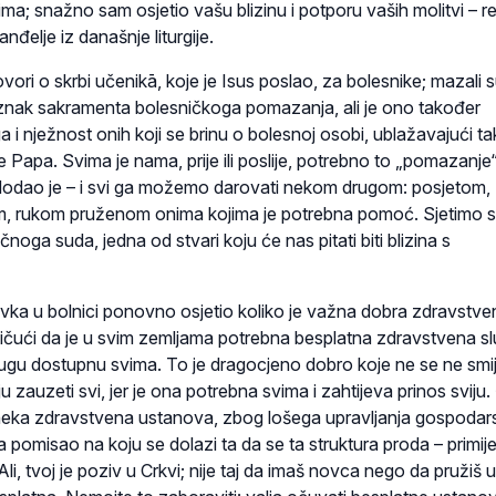
a; snažno sam osjetio vašu blizinu i potporu vaših molitvi – r
nđelje iz današnje liturgije.
ori o skrbi učenikā, koje je Isus poslao, za bolesnike; mazali s
je je znak sakramenta bolesničkoga pomazanja, ali je ono također
iga i nježnost onih koji se brinu o bolesnoj osobi, ublažavajući t
je Papa. Svima je nama, prije ili poslije, potrebno to „pomazanje
 – dodao je – i svi ga možemo darovati nekom drugom: posjetom,
m, rukom pruženom onima kojima je potrebna pomoć. Sjetimo 
noga suda, jedna od stvari koju će nas pitati biti blizina s
ka u bolnici ponovno osjetio koliko je važna dobra zdravstve
stičući da je u svim zemljama potrebna besplatna zdravstvena s
lugu dostupnu svima. To je dragocjeno dobro koje ne se ne smi
ju zauzeti svi, jer je ona potrebna svima i zahtijeva prinos sviju
 neka zdravstvena ustanova, zbog lošega upravljanja gospodars
va pomisao na koju se dolazi ta da se ta struktura proda – primije
li, tvoj je poziv u Crkvi; nije taj da imaš novca nego da pružiš 