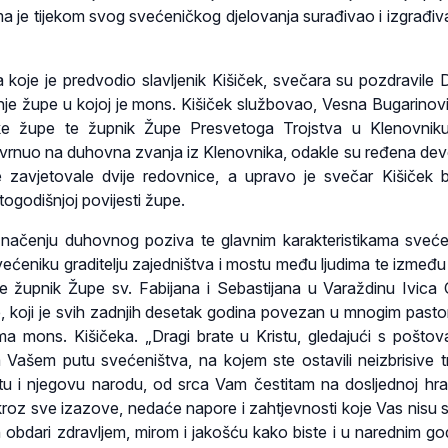
a je tijekom svog svećeničkog djelovanja surađivao i izgrađiv
a koje je predvodio slavljenik Kišiček, svečara su pozdravile D
nje župe u kojoj je mons. Kišiček službovao, Vesna Bugarinov
e župe te župnik Župe Presvetoga Trojstva u Klenovniku
svrnuo na duhovna zvanja iz Klenovnika, odakle su ređena dev
 zavjetovale dvije redovnice, a upravo je svečar Kišiček b
ogodišnjoj povijesti župe.
 značenju duhovnog poziva te glavnim karakteristikama sveć
većeniku graditelju zajedništva i mostu među ljudima te između
 je župnik Župe sv. Fabijana i Sebastijana u Varaždinu Ivica 
 koji je svih zadnjih desetak godina povezan u mnogim pastor
a mons. Kišičeka. „Dragi brate u Kristu, gledajući s poštov
Vašem putu svećeništva, na kojem ste ostavili neizbrisive 
tu i njegovu narodu, od srca Vam čestitam na dosljednoj hrab
 kroz sve izazove, nedaće napore i zahtjevnosti koje Vas nisu s
obdari zdravljem, mirom i jakošću kako biste i u narednim g