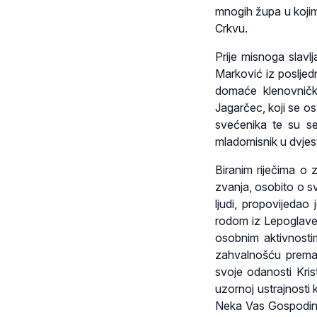
mnogih župa u kojim
Crkvu.
Prije misnoga slavlj
Marković iz posljed
domaće klenovničk
Jagarčec, koji se o
svećenika te su se
mladomisnik u dvjest
Biranim riječima o
zvanja, osobito o s
ljudi, propovijedao
rodom iz Lepoglave,
osobnim aktivnostim
zahvalnošću prema 
svoje odanosti Kris
uzornoj ustrajnosti
Neka Vas Gospodin 