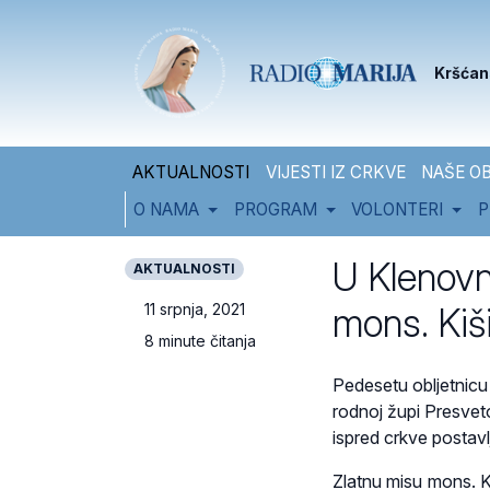
Skip to content
Skip to footer
Kršćan
AKTUALNOSTI
VIJESTI IZ CRKVE
NAŠE OB
O NAMA
PROGRAM
VOLONTERI
P
U Klenovni
AKTUALNOSTI
mons. Kiš
11 srpnja, 2021
8 minute čitanja
Pedesetu obljetnicu 
rodnoj župi Presve
ispred crkve postavl
Zlatnu misu mons. Kiš