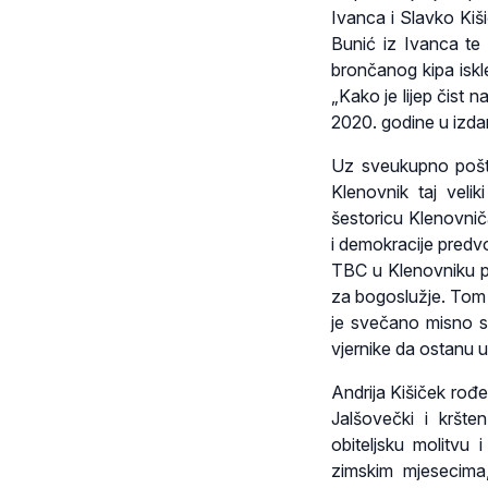
Ivanca i Slavko Kiš
Bunić iz Ivanca te
brončanog kipa iskl
„Kako je lijep čist n
2020. godine u izda
Uz sveukupno pošt
Klenovnik taj veli
šestoricu Klenovnič
i demokracije predv
TBC u Klenovniku pr
za bogoslužje. Tom 
je svečano misno sl
vjernike da ostanu us
Andrija Kišiček rođ
Jalšovečki i kršt
obiteljsku molitvu 
zimskim mjesecima