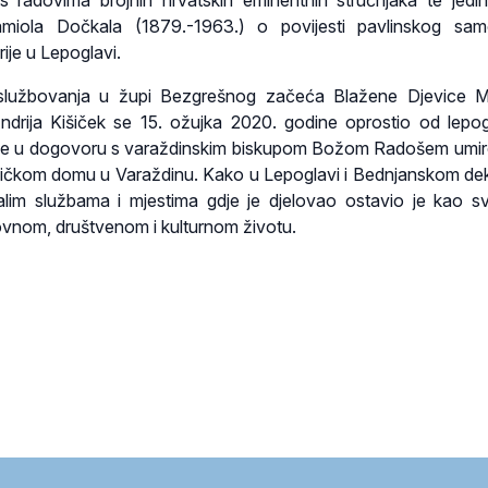
s radovima brojnih hrvatskih eminentnih stručnjaka te jedi
amiola Dočkala (1879.-1963.) o povijesti pavlinskog sam
ije u Lepoglavi.
lužbovanja u župi Bezgrešnog začeća Blažene Djevice Ma
ndrija Kišiček se 15. ožujka 2020. godine oprostio od lepo
 je u dogovoru s varaždinskim biskupom Božom Radošem umiro
ičkom domu u Varaždinu. Kako u Lepoglavi i Bednjanskom de
alim službama i mjestima gdje je djelovao ostavio je kao s
ovnom, društvenom i kulturnom životu.