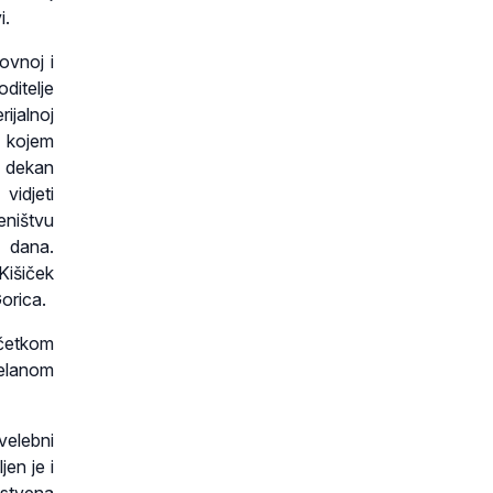
i.
ovnoj i
ditelje
rijalnoj
 kojem
i dekan
vidjeti
eništvu
4 dana.
Kišiček
Gorica.
očetkom
pelanom
velebni
en je i