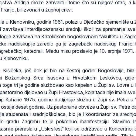
tinjstva Andrija može zahvaliti i tome što su njegov otac, a ka
 Franjo, bili zvonari u župnoj crkvi.
 u Klenovniku, godine 1961. polazi u Dječačko sjemenište u 
ti završava Interdijecezansku srednju školi za spremanje sve
 teologije završava na Katoličkom bogoslovnom fakultetu u Zagr
ke nadbiskupije zaredio ga je zagrebački nadbiskup Franjo 
agrebačkoj katedrali. Mladu misu proslavio je 10. srpnja 1971. 
u Klenovniku.
 Kišičeka, još dok je bio na šestoj godini Bogoslovije, bila
nki Božanskog Srca Isusova u Hrvatskom Leskovcu, gdje d
toga tri je godine službovao kao kapelan u Župi sv. Lovre u Pe
pastoralno djelovao u Župi Hrastovica, koja tada nije imala sve
 Kuharić 1975. godine dodjeljuje službu u Župi sv. Petra u 
je ostaje deset godina. Uz pastoralne obveze u Župi sv. Petra 
lja studenata i srednjoškolaca, bio je i koordinator za srednjo
om gradu Zagrebu te je pokrenuo manifestaciju ‘Slavimo 
 kasnije prerasla u „Uskrsfest“ koji se održavao u Koncertnoj 