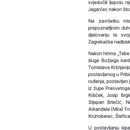
svjedočili ljepotu 
Jagarčec nakon što j
Na završetku mis
prepoznatljivim duh
djelovanju te svo
Zagrebačke nadbiskup
Nakon himna „Tebe B
sluge Božjega kard
Tomislava Kršnjavija
postavljenog u Pribi
rođenja, postavljen
iz župe Presvetoga 
Kišiček, Josip Brgl
Stjepan Brlečić, N
Arkanđela (Mira) Fru
Kruhoberec, Štefica
U postavljanju kipa