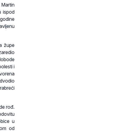
 Martin
u ispod
 godine
javljenu
na župe
zaredio
slobode
lesti i
tvorena
edvodio
rabreći
de rođ.
edovitu
ebice u
kvom od