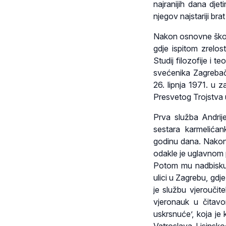
najranijih dana dje
njegov najstariji brat
Nakon osnovne škole
gdje ispitom zrelos
Studij filozofije i
svećenika Zagrebač
26. lipnja 1971. u z
Presvetog Trojstva 
Prva služba Andrije
sestara karmelića
godinu dana. Nakon 
odakle je uglavnom 
Potom mu nadbiskup
ulici u Zagrebu, gd
je službu vjeroučite
vjeronauk u čitav
uskrsnuće’, koja je