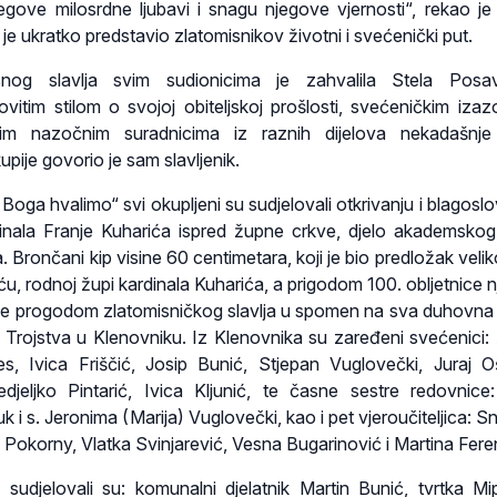
njegove milosrdne ljubavi i snagu njegove vjernosti“, rekao je
e ukratko predstavio zlatomisnikov životni i svećenički put.
nog slavlja svim sudionicima je zahvalila Stela Posa
ovitim stilom o svojoj obiteljskoj prošlosti, svećeničkim izaz
jim nazočnim suradnicima iz raznih dijelova nekadašnje 
ije govorio je sam slavljenik.
oga hvalimo“ svi okupljeni su sudjelovali otkrivanju i blagoslo
inala Franje Kuharića ispred župne crkve, djelo akademskog
. Brončani kip visine 60 centimetara, koji je bio predložak veli
ću, rodnoj župi kardinala Kuharića, a prigodom 100. obljetnice 
 je progodom zlatomisničkog slavlja u spomen na sva duhovna
Trojstva u Klenovniku. Iz Klenovnika su zaređeni svećenici: 
es, Ivica Friščić, Josip Bunić, Stjepan Vuglovečki, Juraj Oš
edjeljko Pintarić, Ivica Kljunić, te časne sestre redovnice
k i s. Jeronima (Marija) Vuglovečki, kao i pet vjeroučiteljica: 
 Pokorny, Vlatka Svinjarević, Vesna Bugarinović i Martina Fere
 sudjelovali su: komunalni djelatnik Martin Bunić, tvrtka Mi