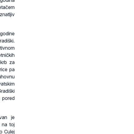
 godina
retačem
natljiv
godine
adiški.
ativnom
tničkih
skrb za
rice pa
duhovnu
atskim
radiški
u pored
van je
na toj
o Culej