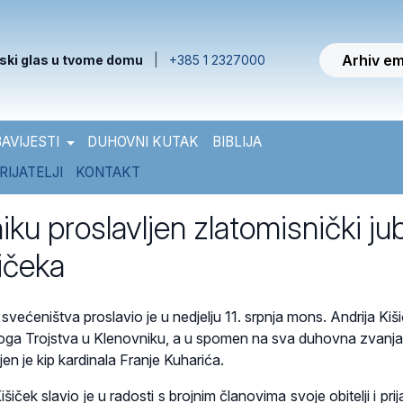
Arhiv em
ski glas u tvome domu
|
+385 1 2327000
AVIJESTI
DUHOVNI KUTAK
BIBLIJA
RIJATELJI
KONTAKT
ku proslavljen zlatomisnički jub
ičeka
svećeništva proslavio je u nedjelju 11. srpnja mons. Andrija Kiš
toga Trojstva u Klenovniku, a u spomen na sva duhovna zvanj
jen je kip kardinala Franje Kuharića.
iček slavio je u radosti s brojnim članovima svoje obitelji i prija