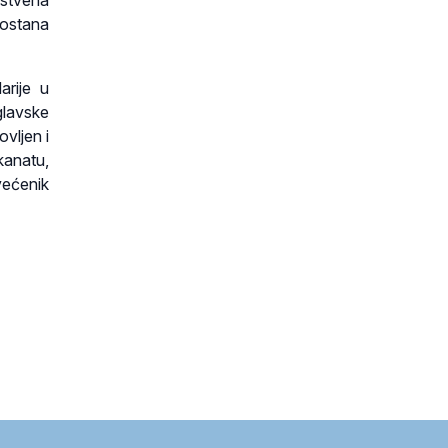
nstvena
ostana
rije u
glavske
vljen i
kanatu,
većenik