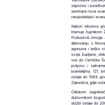
Vatroslava Lisinsko
započeo i surađiva
seminara nove evange
navjestiteljski i evan
Nakon iskustva gr
imenuje župnikom Ž
Poduzevši mnoge ak
djelovanju, u Novo
agresora i teško o
svoje župljane, obi
sve do Cerničke Ša
potporu i sakrame
braniteljima, 121. 
ostaje do 1994. go
Zaprešića, gdje ost
Odlukom zagrebač
duhovnikom bogosl
službi ostaje do 20