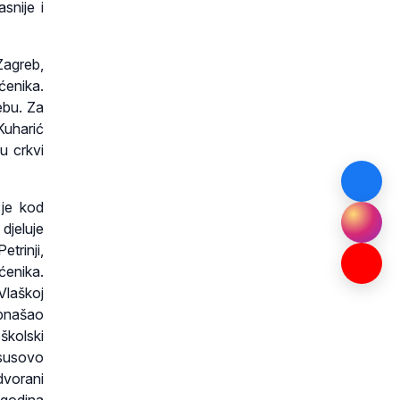
snije i
Zagreb,
ćenika.
ebu. Za
Kuharić
u crkvi
 je kod
jeluje
trinji,
ćenika.
Vlaškoj
obnašao
školski
Isusovo
dvorani