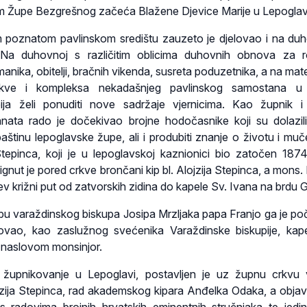
m Župe Bezgrešnog začeća Blažene Djevice Marije u Lepoglav
poznatom pavlinskom središtu zauzeto je djelovao i na duh
i. Na duhovnoj s različitim oblicima duhovnih obnova za ro
manika, obitelji, bračnih vikenda, susreta poduzetnika, a na mate
kve i kompleksa nekadašnjeg pavlinskog samostana u
pija želi ponuditi nove sadržaje vjernicima. Kao župnik 
ata rado je dočekivao brojne hodočasnike koji su dolazili 
baštinu lepoglavske župe, ali i produbiti znanje o životu i muč
Stepinca, koji je u lepoglavskoj kaznionici bio zatočen 187
gnut je pored crkve brončani kip bl. Alojzija Stepinca, a mons. 
čev križni put od zatvorskih zidina do kapele Sv. Ivana na brdu 
lbu varaždinskog biskupa Josipa Mrzljaka papa Franjo ga je p
ovao, kao zaslužnog svećenika Varaždinske biskupije, ka
 naslovom monsinjor.
 župnikovanje u Lepoglavi, postavljen je uz župnu crkvu 
ojzija Stepinca, rad akademskog kipara Anđelka Odaka, a objavlj