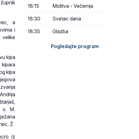
 župnik
18:15
Molitva - Večernja
18:30
Svetac dana
vec, a
ovima i
18:35
Glazba
velike
Pogledajte program
vu kipa
 kipara
kog kipa
njegova
 zvanja
Andrija
tarjaš,
: s. M.
Snježana
nec. Ž
pcro iz