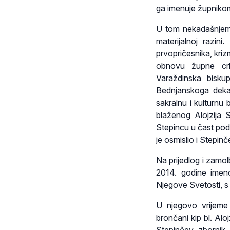
ga imenuje župniko
U tom nekadašnjem 
materijalnoj razin
prvopričesnika, kriz
obnovu župne cr
Varaždinska bisku
Bednjanskoga dekan
sakralnu i kulturnu 
blaženog Alojzija 
Stepincu u čast podi
je osmislio i Stepin
Na prijedlog i zamo
2014. godine imen
Njegove Svetosti, s
U njegovo vrijeme
brončani kip bl. Al