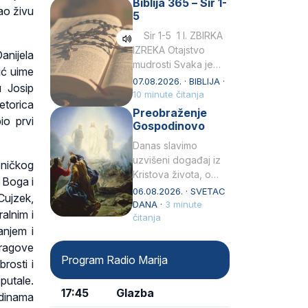
Biblija 365 – Sir 1-
rođenjem Grk.
ao živu
5
Obnovio je odnose s
afričkim…
Sir 1-5 1 I. ZBIRKA
IZREKA Otajstvo
anijela
mudrosti Svaka je
ić uime
mudrost od Gospoda
07.08.2026. · BIBLIJA ·
 Josip
i s njime je dovijeka.2
10 minute čitanja
etorica
Tko će…
Preobraženje
io prvi
Gospodinovo
Danas slavimo
uzvišeni događaj iz
eničkog
Kristova života, o
 Boga i
kojem nas izvješćuju
06.08.2026. · SVETAC
Cujzek,
evanđelisti Matej,
DANA ·
3 minute
alnim i
Marko i Luka te sveti
čitanja
anjem i
Petar u svojoj
tragove
drugoj…
Program Radio Marija
rosti i
putale.
17:45
Glazba
odinama