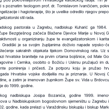
g pod pokroviteljstvom Hrvatskoga katoličkog radija. Tih je
ti s poznatim teologom prof. dr. Tomislavom Ivančićem, pok
lizacije i hagioterapije, što je uvelike odredilo njegov prepoz
gelizatorski stil rada.
adskog pastorala u Zagrebu, nadbiskup Kuharić ga 1984. 
upe Bezgrješnog začeća Blažene Djevice Marije u Novoj Gr
tivnosti u organiziranju župe te evangelizatorskom i karit
j Gradiški je sa svojim župljanima doživio napade srpsko-če
štećenje sakralnih objekata tijekom Domovinskog rata. Uz 
lazi hrvatske branitelje na prvim crtama bojišnice, od Male Go
govine i Cernika, osobito o Božiću i Uskrsu pružajući im 
nte pomirenja i pričesti. Za potporu koju je pružao hrv
brigada Hrvatske vojske dodijelila mu je priznanje. U Novoj G
dine, a zatim je imenovan župnikom Župe sv. Vida u Brdovc
aje do 1999. godine.
kog nadbiskupa Josipa Bozanića, godine 1999. imeno
ova u Nadbiskupskom bogoslovnom sjemeništu u Zagrebu i 
02. godine, kada prelazi u Varaždinsku biskupiju i biskup Mark