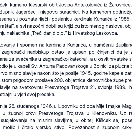
iček, kameno-klesarski obrt Josipa Antekolovića iz Žarovnice,
 župnik Jagarčec i njegovo suradnici. Na kamenom podnožj
esana su poznate riječi i poslanicu kardinala Kuharića iz 1985.
araštaj“, a svi nazočni dobili su knjižicu istoimenog naslova, ob
nju nakladnika „Treći dan d.o.o.“ iz Hrvatskog Leskovca.
ovanje i spomen na kardinala Kuharića, u pamćenju župlja
ki zagrebački nadbiskup ostao je upisan po činjenici da je 
ana za svećenike u zagrebačkoj katedrali, a u osvit hrvatske 
odio je u kapeli Sv. Antuna Padovanskoga u Bolnici za plućne bo
vo misno slavlje nakon što je poslije 1945. godine kapela za
istom prigodom proslave 200. obljetnice klenovničke župe pr
avlje na svetkovinu Presvetoga Trojstva 21. svibnja 1989., h
trajni u vjeri svoj predaka.
en je 26. studenoga 1946. u Lipovniku od oca Mije i majke Mag
en u župnoj crkvi Presvetoga Trojstva u Klenovniku. Uz r
i sudjelovanje na misnim slavljima, u obitelj Kišiček se, pos
, molilo i čitalo vjersko štivo. Povezanost s župnom cr