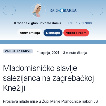
Skip to content
Skip to footer
Menu
Kršćanski glas u tvome domu
|
+385 1 2327000
Arhiv emisija
Donirajte
Video stream
VIJESTI IZ CRKVE
11 srpnja, 2021
3 minute čitanja
Mladomisničko slavlje
salezijanca na zagrebačkoj
Knežiji
Proslava mlade mise u Župi Marije Pomoćnice nakon 53