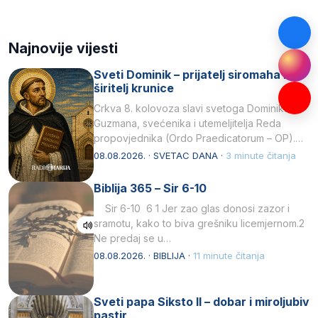
Najnovije vijesti
Sveti Dominik – prijatelj siromaha i
širitelj krunice
Crkva 8. kolovoza slavi svetoga Dominika
Guzmana, svećenika i utemeljitelja Reda
propovjednika (Ordo Praedicatorum – OP).
Svojim životom, dubokom ljubavlju prema
08.08.2026. · SVETAC DANA ·
3 minute čitanja
Kristu…
Biblija 365 – Sir 6-10
Sir 6-10 6 1 Jer zao glas donosi zazor i
sramotu, kako to biva grešniku licemjernom.2
Ne predaj se u…
08.08.2026. · BIBLIJA ·
11 minute čitanja
Sveti papa Siksto II – dobar i miroljubiv
pastir