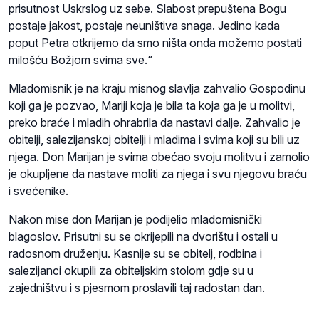
prisutnost Uskrslog uz sebe. Slabost prepuštena Bogu
postaje jakost, postaje neuništiva snaga. Jedino kada
poput Petra otkrijemo da smo ništa onda možemo postati
milošću Božjom svima sve.“
Mladomisnik je na kraju misnog slavlja zahvalio Gospodinu
koji ga je pozvao, Mariji koja je bila ta koja ga je u molitvi,
preko braće i mladih ohrabrila da nastavi dalje. Zahvalio je
obitelji, salezijanskoj obitelji i mladima i svima koji su bili uz
njega. Don Marijan je svima obećao svoju molitvu i zamolio
je okupljene da nastave moliti za njega i svu njegovu braću
i svećenike.
Nakon mise don Marijan je podijelio mladomisnički
blagoslov. Prisutni su se okrijepili na dvorištu i ostali u
radosnom druženju. Kasnije su se obitelj, rodbina i
salezijanci okupili za obiteljskim stolom gdje su u
zajedništvu i s pjesmom proslavili taj radostan dan.