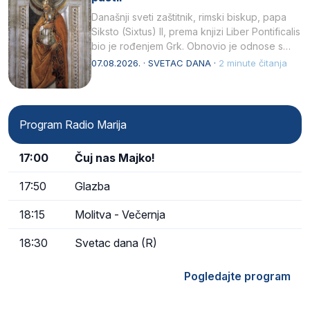
Današnji sveti zaštitnik, rimski biskup, papa
Siksto (Sixtus) II, prema knjizi Liber Pontificalis
bio je rođenjem Grk. Obnovio je odnose s
afričkim…
07.08.2026. · SVETAC DANA ·
2 minute čitanja
Program Radio Marija
17:00
Čuj nas Majko!
17:50
Glazba
18:15
Molitva - Večernja
18:30
Svetac dana (R)
Pogledajte program