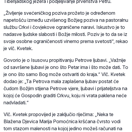
Tiberijadskog jezera i podjeljivanje prvenstva Petru.
„Življenje svećeničkog poziva prožeto je određenom
napetošću između uzvišenog Božjeg poziva na pastoralnu
službu Crkvi i čovjekove ograničene naravi. Iskustvo je to
nadasve ljudske slabosti i Božje milosti. Poziv je to da se iz
svoje osobne ograničenosti vinemo prema svetosti“, rekao
je vlč. Kvetek.
Govorio je o Isusovu propitivanju Petrove ljubavi. „Važnije
od savršene ljubavi je ono što Petar ima i što može dati. To
je ono što samo Bog može ostvariti do kraja.“ Vlč. Kvetek
dodao je: „Ta Petrova mala zaplašena ljubav postat će
čudom Božjim stijena Petrove vjere, ljubavi i prijateljstva na
kojoj će Gospodin graditi Crkvu, koju ni vrata paklena neće
nadvladati.“
Vlč. Kvetek propovijed je zaključio riječima: „Neka te
Blažena Djevica Marija Pomoćnica kršćana čvrsto vodi
tom stazom malenosti na kojoj jedino možeš računati na