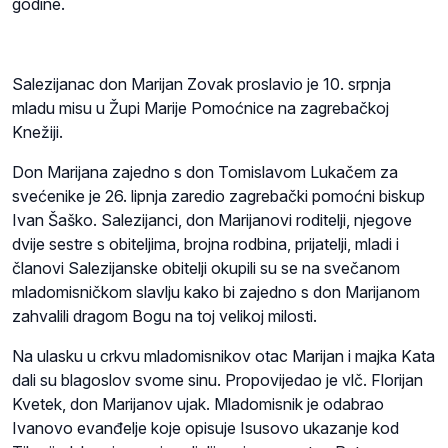
godine.
Salezijanac don Marijan Zovak proslavio je 10. srpnja
mladu misu u Župi Marije Pomoćnice na zagrebačkoj
Knežiji.
Don Marijana zajedno s don Tomislavom Lukačem za
svećenike je 26. lipnja zaredio zagrebački pomoćni biskup
Ivan Šaško. Salezijanci, don Marijanovi roditelji, njegove
dvije sestre s obiteljima, brojna rodbina, prijatelji, mladi i
članovi Salezijanske obitelji okupili su se na svečanom
mladomisničkom slavlju kako bi zajedno s don Marijanom
zahvalili dragom Bogu na toj velikoj milosti.
Na ulasku u crkvu mladomisnikov otac Marijan i majka Kata
dali su blagoslov svome sinu. Propovijedao je vlč. Florijan
Kvetek, don Marijanov ujak. Mladomisnik je odabrao
Ivanovo evanđelje koje opisuje Isusovo ukazanje kod