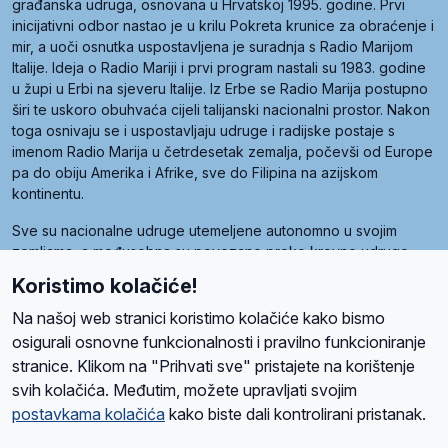
građanska udruga, osnovana u Hrvatskoj 1995. godine. Prvi
inicijativni odbor nastao je u krilu Pokreta krunice za obraćenje i
mir, a uoči osnutka uspostavljena je suradnja s Radio Marijom
Italije. Ideja o Radio Mariji i prvi program nastali su 1983. godine
u župi u Erbi na sjeveru Italije. Iz Erbe se Radio Marija postupno
širi te uskoro obuhvaća cijeli talijanski nacionalni prostor. Nakon
toga osnivaju se i uspostavljaju udruge i radijske postaje s
imenom Radio Marija u četrdesetak zemalja, počevši od Europe
pa do obiju Amerika i Afrike, sve do Filipina na azijskom
kontinentu.
Sve su nacionalne udruge utemeljene autonomno u svojim
zemljama, a međusobna su povezane preko krovne udruge
pod nazivom Svjetska obitelj Radio Marije (World Family of
Koristimo kolačiće!
Radio Maria). Svjetsku obitelj utemeljilo je sedam članica, među
kojima je i hrvatska Udruga Radio Marija.
Na našoj web stranici koristimo kolačiće kako bismo
osigurali osnovne funkcionalnosti i pravilno funkcioniranje
stranice. Klikom na "Prihvati sve" pristajete na korištenje
svih kolačića. Međutim, možete upravljati svojim
O nama
Radio
Program
Volonteri
Prijatelji
Kontakt
Pravila privatnosti
postavkama kolačića
kako biste dali kontrolirani pristanak.
Kolačići
Uvjeti korištenja