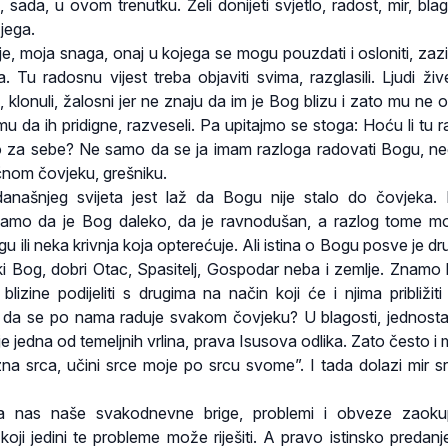
sada, u ovom trenutku. Želi donijeti svjetlo, radost, mir, blag
jega.
e, moja snaga, onaj u kojega se mogu pouzdati i osloniti, zazi
a. Tu radosnu vijest treba objaviti svima, razglasili. Ljudi živ
, klonuli, žalosni jer ne znaju da im je Bog blizu i zato mu ne 
mu da ih pridigne, razveseli. Pa upitajmo se stoga: Hoću li tu 
mo za sebe? Ne samo da se ja imam razloga radovati Bogu, ne
čnom čovjeku, grešniku.
anašnjeg svijeta jest laž da Bogu nije stalo do čovjeka
vamo da je Bog daleko, da je ravnodušan, a razlog tome mo
u ili neka krivnja koja opterećuje. Ali istina o Bogu posve je dr
iki Bog, dobri Otac, Spasitelj, Gospodar neba i zemlje. Znamo l
lizine podijeliti s drugima na način koji će i njima približit
da se po nama raduje svakom čovjeku? U blagosti, jednosta
je jedna od temeljnih vrlina, prava Isusova odlika. Zato često i
zna srca, učini srce moje po srcu svome”. I tada dolazi mir sr
 nas naše svakodnevne brige, problemi i obveze zaoku
ji jedini te probleme može riješiti. A pravo istinsko predan