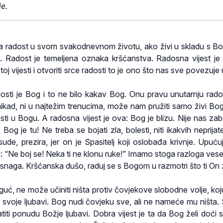
e.
a radost u svom svakodnevnom životu, ako živi u skladu s B
m. Radost je temeljena oznaka kršćanstva. Radosna vijest je 
 toj vijesti i otvoriti srce radosti to je ono što nas sve povezuje
adosti je Bog i to ne bilo kakav Bog. Onu pravu unutarnju rado
nikad, ni u najtežim trenucima, može nam pružiti samo živi Bog
sti u Bogu. A radosna vijest je ova: Bog je blizu. Nije nas zab
 Bog je tu! Ne treba se bojati zla, bolesti, niti ikakvih neprijat
sude, prezira, jer on je Spasitelj koji oslobađa krivnje. Upućuj
a: “Ne boj se! Neka ti ne klonu ruke!” Imamo stoga razloga vesel
 snaga. Kršćanska dušo, raduj se s Bogom u razmotri što ti On 
, ne može učiniti ništa protiv čovjekove slobodne volje, koj
 svoje ljubavi. Bog nudi čovjeku sve, ali ne nameće mu ništa.
iti ponudu Božje ljubavi. Dobra vijest je ta da Bog želi doći