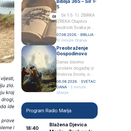
Biblija 365 – Sir 1-
rođenjem Grk.
5
Obnovio je odnose s
afričkim…
Sir 1-5 1 I. ZBIRKA
IZREKA Otajstvo
mudrosti Svaka je
mudrost od Gospoda
07.08.2026. · BIBLIJA ·
i s njime je dovijeka.2
10 minute čitanja
Tko će…
Preobraženje
Gospodinovo
Danas slavimo
uzvišeni događaj iz
Kristova života, o
ijesti,
kojem nas izvješćuju
06.08.2026. · SVETAC
ju zla.
evanđelisti Matej,
DANA ·
3 minute
ju kraj
Marko i Luka te sveti
čitanja
Petar u svojoj
 drogi,
drugoj…
uda ide
Program Radio Marija
a prave
Blažena Djevica
bleme i
18:40