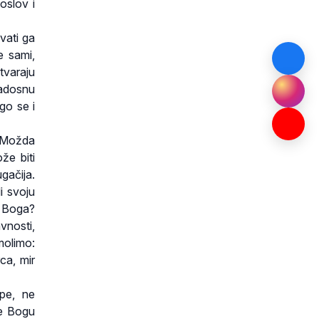
oslov i
vati ga
e sami,
otvaraju
radosnu
go se i
. Možda
že biti
ugačija.
i svoju
i Boga?
vnosti,
 molimo:
ca, mir
pe, ne
je Bogu