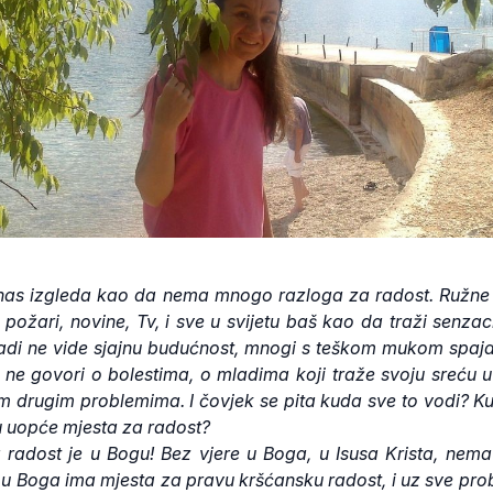
nas izgleda kao da nema mnogo razloga za radost. Ružne v
, požari, novine, Tv, i sve u svijetu baš kao da traži senzaci
adi ne vide sjajnu budućnost, mnogi s teškom mukom spaja
i ne govori o bolestima, o mladima koji traže svoju sreću u
m drugim problemima. I čovjek se pita kuda sve to vodi? K
 tu uopće mjesta za radost?
 radost je u Bogu! Bez vjere u Boga, u Isusa Krista, nem
m u Boga ima mjesta za pravu kršćansku radost, i uz sve pro