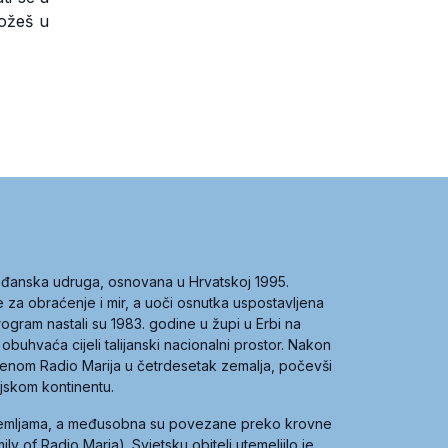
možeš u
građanska udruga, osnovana u Hrvatskoj 1995.
ce za obraćenje i mir, a uoči osnutka uspostavljena
 program nastali su 1983. godine u župi u Erbi na
 obuhvaća cijeli talijanski nacionalni prostor. Nakon
 imenom Radio Marija u četrdesetak zemalja, počevši
ijskom kontinentu.
zemljama, a međusobna su povezane preko krovne
y of Radio Maria). Svjetsku obitelj utemeljilo je