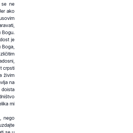
a se ne
Jer ako
usovim
ravati,
 u Bogu.
dost je
u Boga,
ličitim
adosni,
t crpsti
a živim
vlja na
 doista
dništvo
lika mi
g, nego
uzdajte
ti se u