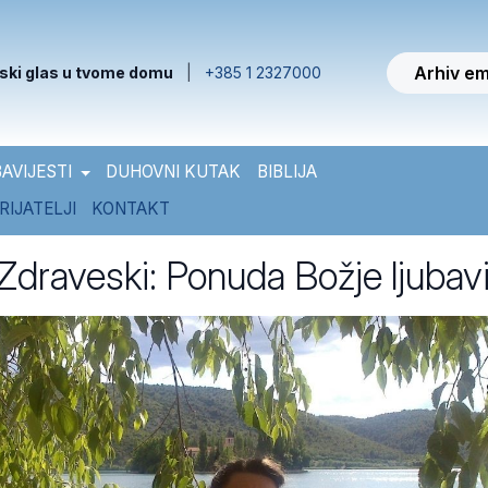
Arhiv em
ski glas u tvome domu
|
+385 1 2327000
AVIJESTI
DUHOVNI KUTAK
BIBLIJA
RIJATELJI
KONTAKT
Zdraveski: Ponuda Božje ljubav