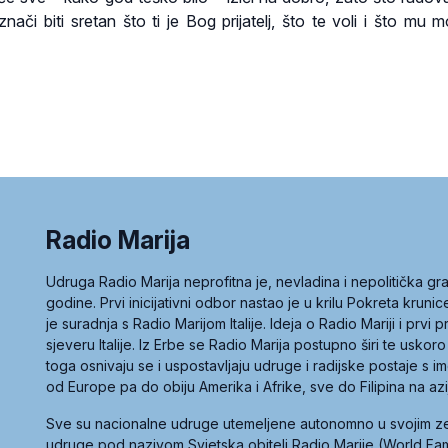
ači biti sretan što ti je Bog prijatelj, što te voli i što mu 
Radio Marija
Udruga Radio Marija neprofitna je, nevladina i nepolitička 
godine. Prvi inicijativni odbor nastao je u krilu Pokreta kruni
je suradnja s Radio Marijom Italije. Ideja o Radio Mariji i prvi
sjeveru Italije. Iz Erbe se Radio Marija postupno širi te uskoro
toga osnivaju se i uspostavljaju udruge i radijske postaje s
od Europe pa do obiju Amerika i Afrike, sve do Filipina na az
Sve su nacionalne udruge utemeljene autonomno u svojim 
udruge pod nazivom Svjetska obitelj Radio Marije (World Famil