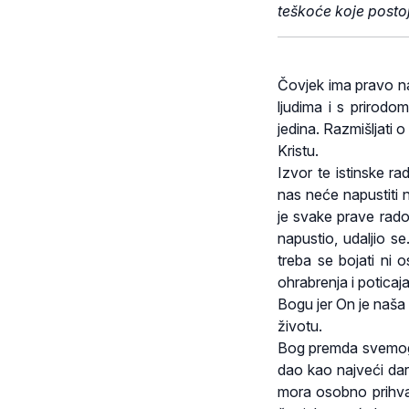
teškoće koje postoj
Čovjek ima pravo n
ljudima i s prirodo
jedina. Razmišljati o
Kristu.
Izvor te istinske r
nas neće napustiti 
je svake prave rado
napustio, udaljio se.
treba se bojati ni o
ohrabrenja i poticaj
Bogu jer On je naša
životu.
Bog premda svemoguć
dao kao najveći dar
mora osobno prihvat