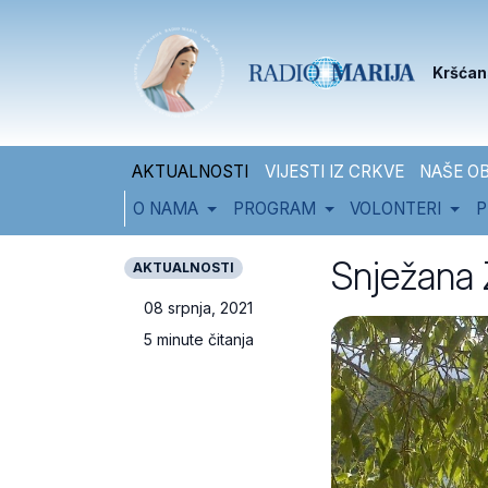
Skip to content
Skip to footer
Kršćan
AKTUALNOSTI
VIJESTI IZ CRKVE
NAŠE OB
O NAMA
PROGRAM
VOLONTERI
P
Snježana 
AKTUALNOSTI
08 srpnja, 2021
5 minute čitanja