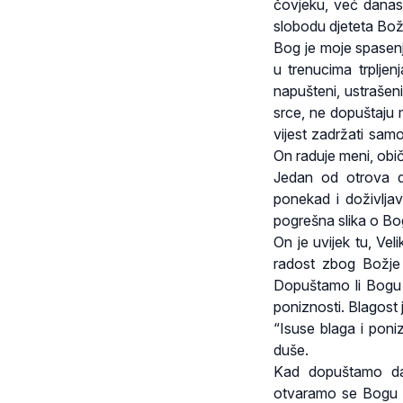
čovjeku, već danas, 
slobodu djeteta Bož
Bog je moje spasenj
u trenucima trpljenj
napušteni, ustrašeni
srce, ne dopuštaju 
vijest zadržati sa
On raduje meni, obi
Jedan od otrova d
ponekad i doživlja
pogrešna slika o Bog
On je uvijek tu, Vel
radost zbog Božje b
Dopuštamo li Bogu 
poniznosti. Blagost 
“Isuse blaga i poni
duše.
Kad dopuštamo da
otvaramo se Bogu ko