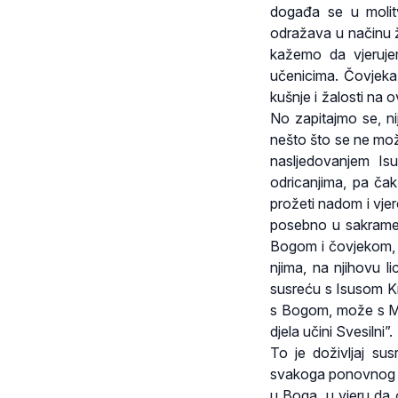
događa se u molit
odražava u načinu ž
kažemo da vjeruje
učenicima. Čovjeka 
kušnje i žalosti na o
No zapitajmo se, ni
nešto što se ne mož
nasljedovanjem Isu
odricanjima, pa čak
prožeti nadom i vjer
posebno u sakrament
Bogom i čovjekom, 
njima, na njihovu l
susreću s Isusom Kr
s Bogom, može s Mar
djela učini Svesilni”.
To je doživljaj s
svakoga ponovnog ko
u Boga, u vjeru da 