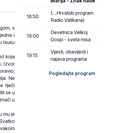
Marija - Znak nade
(…Hrvatski program
18:50
Radio Vatikana)
ogom, s
Devetnica Velikoj
jedna i
19:00
Gospi - sveta misa
 u Isusu
Vijesti, obavijesti i
19:15
st koja
najava programa
. Izvor
oravio,
Pogledajte program
elja. Ne
e riječi
iti se u
znači u
u mu je
 Svatko
 svakom