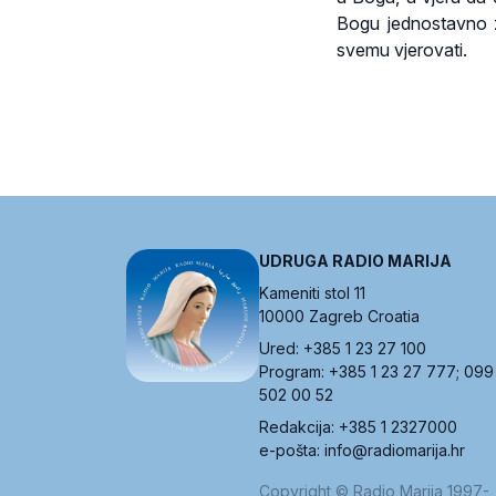
Bogu jednostavno zn
svemu vjerovati.
UDRUGA RADIO MARIJA
Kameniti stol 11
10000 Zagreb Croatia
Ured: +385 1 23 27 100
Program: +385 1 23 27 777; 099
502 00 52
Redakcija: +385 1 2327000
e-pošta: info@radiomarija.hr
Copyright © Radio Marija 1997-