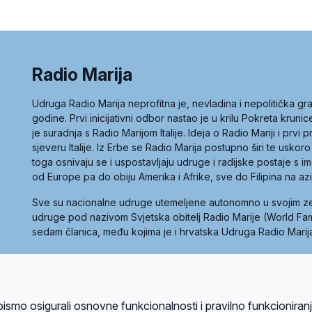
Radio Marija
Udruga Radio Marija neprofitna je, nevladina i nepolitička 
godine. Prvi inicijativni odbor nastao je u krilu Pokreta kruni
je suradnja s Radio Marijom Italije. Ideja o Radio Mariji i prvi
sjeveru Italije. Iz Erbe se Radio Marija postupno širi te uskoro
toga osnivaju se i uspostavljaju udruge i radijske postaje s
od Europe pa do obiju Amerika i Afrike, sve do Filipina na az
Sve su nacionalne udruge utemeljene autonomno u svojim 
udruge pod nazivom Svjetska obitelj Radio Marije (World Famil
sedam članica, među kojima je i hrvatska Udruga Radio Marij
la privatnosti
Kolačići
Uvjeti korištenja
bismo osigurali osnovne funkcionalnosti i pravilno funkcioniran