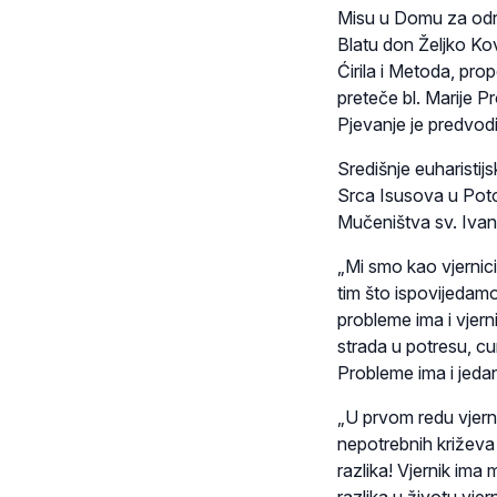
Misu u Domu za odra
Blatu don Željko Ko
Ćirila i Metoda, pro
preteče bl. Marije Pr
Pjevanje je predvodi
Središnje euharistij
Srca Isusova u Poto
Mučeništva sv. Ivan
„Mi smo kao vjernici
tim što ispovijedam
probleme ima i vjernik
strada u potresu, cu
Probleme ima i jedan 
„U prvom redu vjerni
nepotrebnih križeva 
razlika! Vjernik ima 