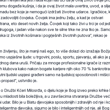
nika i nevjernika jest nada koja nas uči da je ovaj život ovdje pr
emu događa kušnja, i da je ovaj život mala uvertira, uvod, a slij
nadu bez koje je nemogući izdržati životne udarce. Igračkice, 
 zadovoljiti čovjeka. Čovjek ima jednu želju, a kad je ostvari
rana, eto deset novih želja. Čovjek koji tako živi u trci je od j
rugoga, i jadan više nakon sve te silne trke ne zna tko je. Sa
jeka iz životnih košmara i pogrješnih životnih putova“, rekao je
življenju, što je manji naš ego, to više dolazi do izražaja Božj
o uspješne ljude: u trgovini, poslu, sportu, pjevanju, ali ako je 
ednog dana uruši. Pričaju za mnoge profesionalne igrače iz razn
h klubova kako nakon bogate karijere njih oko 70 % bankrotira.
utni ljudski uspjesi građeni samo na ljudskoj sposobnosti i mišici
 propast“, ustvrdio je.
 Družbi Kćeri Milosrđa, o djelu koje je Bog izveo preko krhke 
 u mladosti bila boležljiva, a u završecima stvaranja Družbe već
udar. Bilo je u Blatu djevojaka sposobnijih i zdravijih od nje i k
eligentna djevojka, sigurno je bilo i inteligentnijih od nje, ali Bog