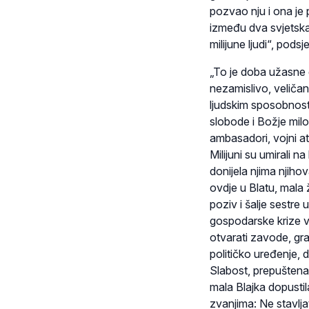
pozvao nju i ona je
između dva svjetska 
milijune ljudi“, podsj
„To je doba užasne g
nezamislivo, veliča
ljudskim sposobnosti
slobode i Božje milost
ambasadori, vojni at
Milijuni su umirali n
donijela njima njiho
ovdje u Blatu, mala
poziv i šalje sestre
gospodarske krize već
otvarati zavode, grad
političko uređenje, 
Slabost, prepuštena 
mala Blajka dopustil
zvanjima: Ne stavlja