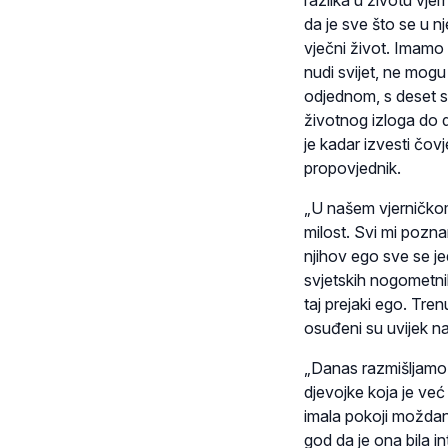
razlika u životu vjer
da je sve što se u nj
vječni život. Imamo 
nudi svijet, ne mogu
odjednom, s deset st
životnog izloga do d
je kadar izvesti čov
propovjednik.
„U našem vjerničkom 
milost. Svi mi poznam
njihov ego sve se j
svjetskih nogometni
taj prejaki ego. Tren
osuđeni su uvijek na
„Danas razmišljamo o
djevojke koja je već
imala pokoji moždani 
god da je ona bila int