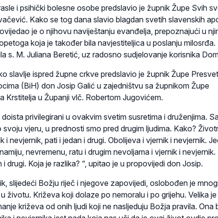
sle i psihički bolesne osobe predslavio je župnik Župe Svih sv
vačević. Kako se tog dana slavio blagdan svetih slavenskih ap
povijedao je o njihovu naviještanju evanđelja, prepoznajući u nj
opetoga koja je također bila navjestiteljica u poslanju milosrđa.
la s. M. Juliana Beretić, uz radosno sudjelovanje korisnika Do
sko slavlje ispred župne crkve predslavio je župnik Župe Presv
cima (BiH) don Josip Galić u zajedništvu sa župnikom Župe
a Krstitelja u Županji vlč. Robertom Jugovićem.
 doista privilegirani u ovakvim svetim susretima i druženjima. 
o svoju vjeru, u prednosti smo pred drugim ljudima. Kako? Život
 i nevjernik, pati i jedan i drugi. Obolijeva i vjernik i nevjernik. 
namiju, nevremenu, ratu i drugim nevoljama i vjernik i nevjernik.
i drugi. Koja je razlika? “, upitao je u propovijedi don Josip.
k, slijedeći Božju riječ i njegove zapovijedi, oslobođen je mnog
u životu. Križeva koji dolaze po nemoralu i po grijehu. Velika je
manje križeva od onih ljudi koji ne nasljeduju Božja pravila. Ona 