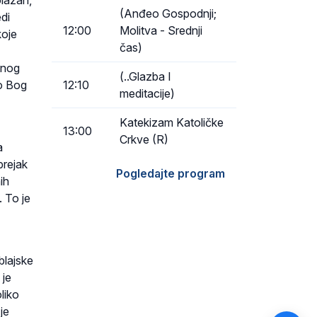
olazan,
(Anđeo Gospodnji;
edi
12:00
Molitva - Srednji
koje
čas)
ednog
(..Glazba I
mo Bog
12:10
meditacije)
Katekizam Katoličke
13:00
Crkve (R)
a
prejak
Pogledajte program
ih
 To je
blajske
 je
oliko
 je