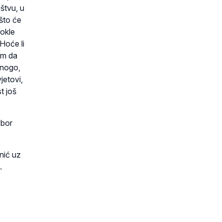
štvu, u
što će
Dokle
 Hoće li
dim da
mnogo,
jetovi,
t još
zbor
nić uz
.