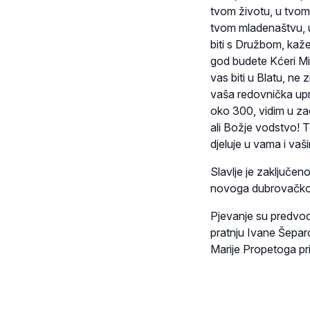
tvom životu, u tvom
tvom mladenaštvu, u
biti s Družbom, kaž
god budete Kćeri Mil
vas biti u Blatu, ne
vaša redovnička upr
oko 300, vidim u za
ali Božje vodstvo! T
djeluje u vama i vaš
Slavlje je zaključen
novoga dubrovačko
Pjevanje su predvod
pratnju Ivane Šeparov
Marije Propetoga pri