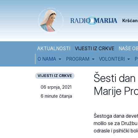
Skip to content
Skip to footer
Kršćan
AKTUALNOSTI
VIJESTI IZ CRKVE
NAŠE OB
O NAMA
PROGRAM
VOLONTERI
P
Šesti dan
VIJESTI IZ CRKVE
Marije Pr
06 srpnja, 2021
6 minute čitanja
Šestoga dana devetn
molilo se za Družbu 
odrasle i psihički b