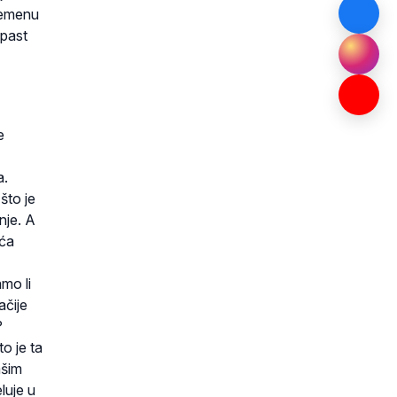
vremenu
opast
e
a.
 što je
nje. A
aća
amo li
ačije
?
o je ta
ašim
luje u