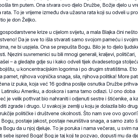
 pošla tim putem. Ona stvara ovo djelo Družbe, Božje djelo u 
rata. To je vrijeme između dva užasna rata koji su odveli u pr
etio je don Željko.
ospodarstvene krize u cijelom svijetu, a mala Blajka čini nešto
nstveno! Da je sve to išla stvarati samo svojom pameću i svojim
ma, ne bi uspjela. Ona se prepušta Bogu. Bilo je to djelo ljudsk
i. Njezini suvremenici su bili mnogi generali, kraljevi, političari,
ašei – a gledajte gdje su i kako odveli tijek dvadesetoga stoljeć
a bojištu, u koncentracijskim logorima i po drugim stratištima. Eto
va pamet, njihova vojnička snaga, sila, njihova politika! More pat
 žena iz puka, koja već 16 godina poslije osnutka Družbe prihv
 u Latinsku Ameriku, a doskora i sama tamo odlazi. U ono doba
 je velik pothvat bio nahraniti i odjenuti sestre i štićenike, a k
iti zgrade i drugo. U svakoj je zemlji u koju je dolazila bilo drug
drukčije političke i društvene okolnosti. Što nam sve ovo govori
Bogu, postaje jakost, postaje neuništiva snaga, a samo zato št
a Bogu da u njoj djeluje. To je poruka i nama večeras, u svim n
ti sebe ispred Boga! Bog je taj koji te pozvao, dopusti mu da dje