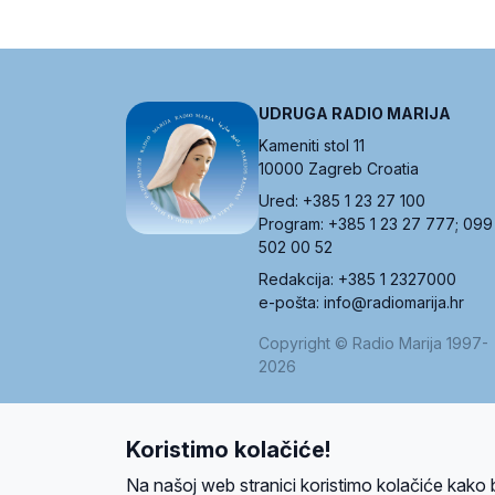
UDRUGA RADIO MARIJA
Kameniti stol 11
10000 Zagreb Croatia
Ured: +385 1 23 27 100
Program: +385 1 23 27 777; 099
502 00 52
Redakcija: +385 1 2327000
e-pošta: info@radiomarija.hr
Copyright © Radio Marija 1997-
2026
Koristimo kolačiće!
O nama
Radio
Program
Volonteri
Prijatelji
Kontakt
Pravi
Na našoj web stranici koristimo kolačiće kako 