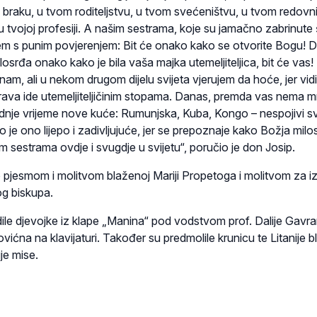
 braku, u tvom roditeljstvu, u tvom svećeništvu, u tvom redovni
 tvojoj profesiji. A našim sestrama, koje su jamačno zabrinute 
em s punim povjerenjem: Bit će onako kako se otvorite Bogu! 
osrđa onako kako je bila vaša majka utemeljiteljica, bit će vas!
 znam, ali u nekom drugom dijelu svijeta vjerujem da hoće, jer vi
ava ide utemeljiteljičinim stopama. Danas, premda vas nema 
dnje vrijeme nove kuće: Rumunjska, Kuba, Kongo – nespojivi sv
o je ono lijepo i zadivljujuće, jer se prepoznaje kako Božja milos
im sestrama ovdje i svugdje u svijetu“, poručio je don Josip.
o pjesmom i molitvom blaženoj Mariji Propetoga i molitvom za i
g biskupa.
ile djevojke iz klape „Manina“ pod vodstvom prof. Dalije Gavra
ićna na klavijaturi. Također su predmolile krunicu te Litanije bl
je mise.