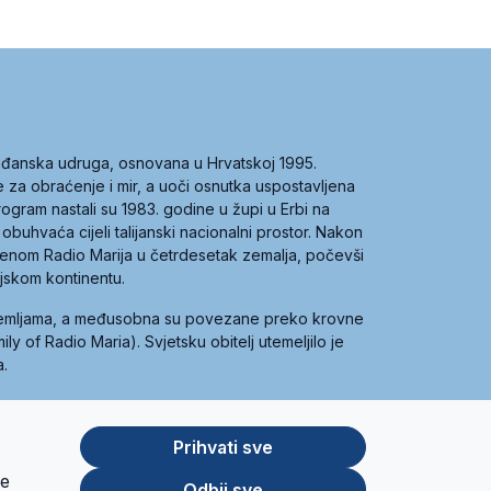
građanska udruga, osnovana u Hrvatskoj 1995.
ce za obraćenje i mir, a uoči osnutka uspostavljena
 program nastali su 1983. godine u župi u Erbi na
 obuhvaća cijeli talijanski nacionalni prostor. Nakon
 imenom Radio Marija u četrdesetak zemalja, počevši
ijskom kontinentu.
zemljama, a međusobna su povezane preko krovne
y of Radio Maria). Svjetsku obitelj utemeljilo je
a.
Prihvati sve
je
App
Google
Odbij sve