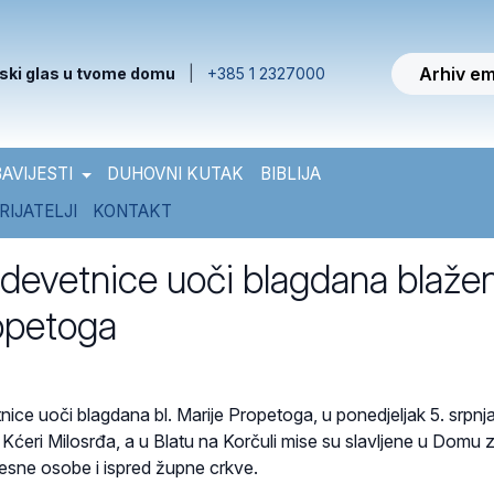
Arhiv em
ski glas u tvome domu
|
+385 1 2327000
AVIJESTI
DUHOVNI KUTAK
BIBLIJA
RIJATELJI
KONTAKT
 devetnice uoči blagdana blaže
opetoga
ice uoči blagdana bl. Marije Propetoga, u ponedjeljak 5. srpnja
Kćeri Milosrđa, a u Blatu na Korčuli mise su slavljene u Domu 
olesne osobe i ispred župne crkve.