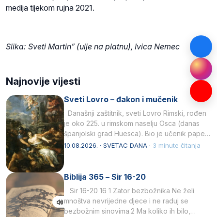
medija tijekom rujna 2021.
Slika: Sveti Martin” (ulje na platnu), Ivica Nemec
Najnovije vijesti
Sveti Lovro – đakon i mučenik
Današnji zaštitnik, sveti Lovro Rimski, rođen
je oko 225. u rimskom naselju Osca (danas
španjolski grad Huesca). Bio je učenik pape…
10.08.2026. · SVETAC DANA ·
3 minute čitanja
Biblija 365 – Sir 16-20
Sir 16-20 16 1 Zator bezbožnika Ne želi
mnoštva nevrijedne djece i ne raduj se
bezbožnim sinovima.2 Ma koliko ih bilo,…