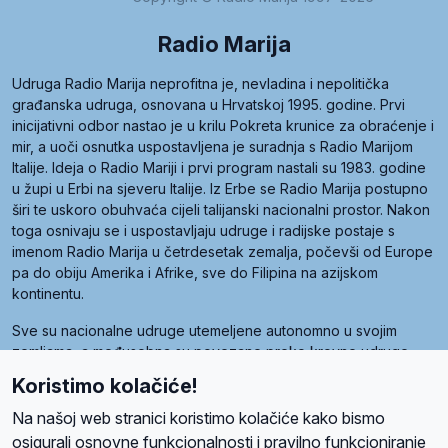
Radio Marija
Udruga Radio Marija neprofitna je, nevladina i nepolitička
građanska udruga, osnovana u Hrvatskoj 1995. godine. Prvi
inicijativni odbor nastao je u krilu Pokreta krunice za obraćenje i
mir, a uoči osnutka uspostavljena je suradnja s Radio Marijom
Italije. Ideja o Radio Mariji i prvi program nastali su 1983. godine
u župi u Erbi na sjeveru Italije. Iz Erbe se Radio Marija postupno
širi te uskoro obuhvaća cijeli talijanski nacionalni prostor. Nakon
toga osnivaju se i uspostavljaju udruge i radijske postaje s
imenom Radio Marija u četrdesetak zemalja, počevši od Europe
pa do obiju Amerika i Afrike, sve do Filipina na azijskom
kontinentu.
Sve su nacionalne udruge utemeljene autonomno u svojim
zemljama, a međusobna su povezane preko krovne udruge
pod nazivom Svjetska obitelj Radio Marije (World Family of
Koristimo kolačiće!
Radio Maria). Svjetsku obitelj utemeljilo je sedam članica, među
kojima je i hrvatska Udruga Radio Marija.
Na našoj web stranici koristimo kolačiće kako bismo
osigurali osnovne funkcionalnosti i pravilno funkcioniranje