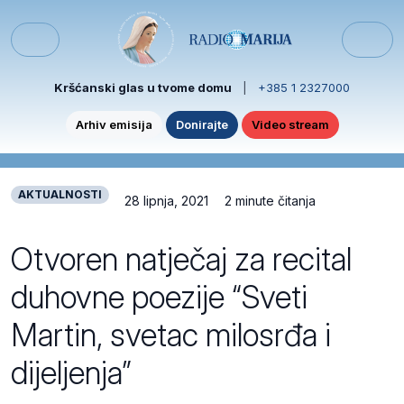
Skip to content
Skip to footer
Menu
Kršćanski glas u tvome domu
|
+385 1 2327000
Arhiv emisija
Donirajte
Video stream
AKTUALNOSTI
28 lipnja, 2021
2 minute čitanja
Otvoren natječaj za recital
duhovne poezije “Sveti
Martin, svetac milosrđa i
dijeljenja”