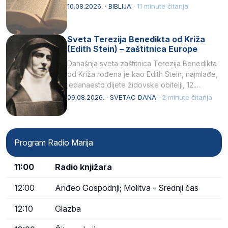
10.08.2026. · BIBLIJA ·
11 minute čitanja
Sveta Terezija Benedikta od Križa
(Edith Stein) – zaštitnica Europe
Današnja sveta zaštitnica Terezija Benedikta
od Križa rođena je kao Edith Stein, najmlađe,
jedanaesto dijete židovske obitelji, 12.
listopada 1891, u Wrocławu…
09.08.2026. · SVETAC DANA ·
2 minute čitanja
Program Radio Marija
11:00
Radio knjižara
12:00
Anđeo Gospodnji; Molitva - Srednji čas
12:10
Glazba