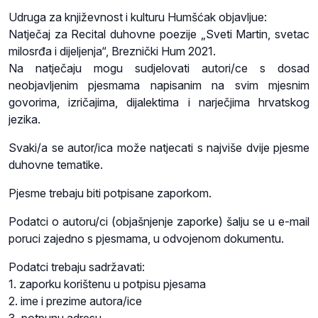
Udruga za književnost i kulturu Humšćak objavljue:
Natječaj za Recital duhovne poezije „Sveti Martin, svetac
milosrđa i dijeljenja“, Breznički Hum 2021.
Na natječaju mogu sudjelovati autori/ce s dosad
neobjavljenim pjesmama napisanim na svim mjesnim
govorima, izričajima, dijalektima i narječjima hrvatskog
jezika.
Svaki/a se autor/ica može natjecati s najviše dvije pjesme
duhovne tematike.
Pjesme trebaju biti potpisane zaporkom.
Podatci o autoru/ci (objašnjenje zaporke) šalju se u e-mail
poruci zajedno s pjesmama, u odvojenom dokumentu.
Podatci trebaju sadržavati:
1. zaporku korištenu u potpisu pjesama
2. ime i prezime autora/ice