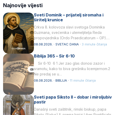
Najnovije vijesti
Sveti Dominik – prijatelj siromaha i
širitelj krunice
Crkva 8. kolovoza slavi svetoga Dominika
Guzmana, svećenika i utemeljitelja Reda
propovjednika (Ordo Praedicatorum – OP).
Svojim životom, dubokom ljubavlju prema
08.08.2026. · SVETAC DANA ·
3 minute čitanja
Kristu…
Biblija 365 – Sir 6-10
Sir 6-10 6 1 Jer zao glas donosi zazor i
sramotu, kako to biva grešniku licemjernom.2
Ne predaj se u…
08.08.2026. · BIBLIJA ·
11 minute čitanja
Sveti papa Siksto II – dobar i miroljubiv
pastir
Današnji sveti zaštitnik, rimski biskup, papa
Siksto (Sixtus) II, prema knjizi Liber Pontificalis