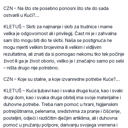
CZN – Na što ste posebno ponosni što ste do sada
ostvarili u Kući?…
KLETUŠ – Skrb za najmanje i skrb za trudnice i mame
velika je odgovornost ali i privilegij. Čast mi je i zahvalna
sam što mogu biti dio te skrbi. Naša se postignuća ne
mogu mjeriti velikim brojevima ili velikim i vidljivim
rezultatima, ali znati da si pomogao nekomu tko tek počinje
život ili ga je život oborio, veliko je i značajno samo po sebi
– ništa drugo nije potrebno.
CZN – Koje su stalne, a koje izvanredne potrebe Kuće?…
KLETUŠ – Kuća ljubavi kao i svaka druga kuća, kao i svaki
drugi dom, kao i svaka druga obitelj ima svoje materijalne i
duhovne potrebe. Treba nam pomoć u hrani, higijenskim
potrepštinama, pelenama, sredstvima za pranje i čišćenje,
posteljini, odjeći i različitim dječjim artiklima, ali i duhovna
pomoć u pružanju potpore, darivanju svojega vremena i