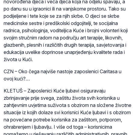
novorođena djeca i veća djeca koja na odjelu spavaju, a
po danu su u igraonici ili na vanjskome prostoru. Tako su
podijeljene i tete koje se za njih skrbe. O djeci se skrbe
medicinske sestre i predškolski odgojitelji, te socijalna
radnica, psihologinja, voditeljica Kuće i brojni volonteri koji
svojim stručnim radom na području art terapije, likovnih,
glazbenih, plesnih i različitih drugih terapija, savjetovanja i
edukacija uvelike doprinose unaprjeđenju kvalitete rada i
života u Kući.
CZN – Oko čega najviše nastoje zaposlenici Caritasa u
ovoj kući?…
KLETUŠ – Zaposlenici Kuće ljubavi osiguravaju
zbrinjavanje prije svega, zaštitu života svih korisnika u
zahtjevnim uvjetima suživota s obzirom na složene životne
situacije iz kojih dolaze svi korisnici Kuće ljubavi i s obzirom
na povećane potrebe korisnika za zaštitom, potporom,
ohrabrenjem i ljubavlju. I više od toga – korisnicima
pomažemo u rješavanju različitih administrativnih, pravnih,