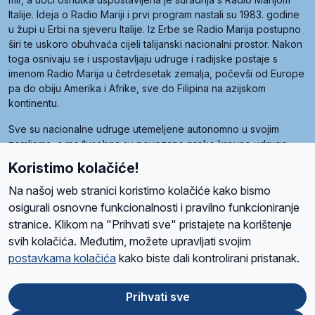
Italije. Ideja o Radio Mariji i prvi program nastali su 1983. godine
u župi u Erbi na sjeveru Italije. Iz Erbe se Radio Marija postupno
širi te uskoro obuhvaća cijeli talijanski nacionalni prostor. Nakon
toga osnivaju se i uspostavljaju udruge i radijske postaje s
imenom Radio Marija u četrdesetak zemalja, počevši od Europe
pa do obiju Amerika i Afrike, sve do Filipina na azijskom
kontinentu.
Sve su nacionalne udruge utemeljene autonomno u svojim
zemljama, a međusobna su povezane preko krovne udruge
pod nazivom Svjetska obitelj Radio Marije (World Family of
Koristimo kolačiće!
Radio Maria). Svjetsku obitelj utemeljilo je sedam članica, među
kojima je i hrvatska Udruga Radio Marija.
Na našoj web stranici koristimo kolačiće kako bismo
osigurali osnovne funkcionalnosti i pravilno funkcioniranje
stranice. Klikom na "Prihvati sve" pristajete na korištenje
svih kolačića. Međutim, možete upravljati svojim
O nama
Radio
Program
Volonteri
Prijatelji
Kontakt
Pravila privatnosti
postavkama kolačića
kako biste dali kontrolirani pristanak.
Kolačići
Uvjeti korištenja
Ova stranica je zaštićena Google reCAPTCHA sustavom
Prihvati sve