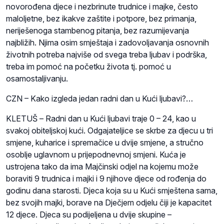
novorođena djece i nezbrinute trudnice i majke, često
maloljetne, bez ikakve zaštite i potpore, bez primanja,
neriješenoga stambenog pitanja, bez razumijevanja
najbližih. Njima osim smještaja i zadovoljavanja osnovnih
životnih potreba najviše od svega treba ljubav i podrška,
treba im pomoć na početku života tj. pomoć u
osamostaljivanju.
CZN – Kako izgleda jedan radni dan u Kući ljubavi?…
KLETUŠ – Radni dan u Kući ljubavi traje 0 – 24, kao u
svakoj obiteljskoj kući. Odgajateljice se skrbe za djecu u tri
smjene, kuharice i spremačice u dvije smjene, a stručno
osoblje uglavnom u prijepodnevnoj smjeni. Kuća je
ustrojena tako da ima Majčinski odjel na kojemu može
boraviti 9 trudnica i majki i 9 njihove djece od rođenja do
godinu dana starosti. Djeca koja su u Kući smještena sama,
bez svojih majki, borave na Dječjem odjelu čiji je kapacitet
12 djece. Djeca su podijeljena u dvije skupine –