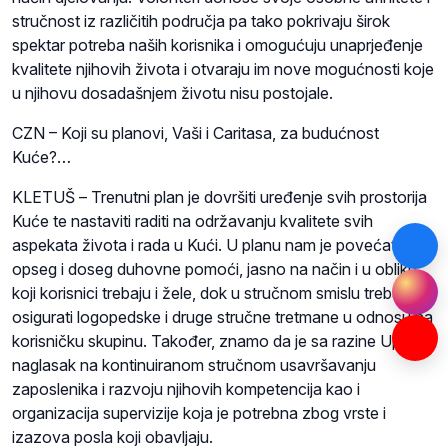
stručnost iz različitih područja pa tako pokrivaju širok
spektar potreba naših korisnika i omogućuju unaprjeđenje
kvalitete njihovih života i otvaraju im nove mogućnosti koje
u njihovu dosadašnjem životu nisu postojale.
CZN – Koji su planovi, Vaši i Caritasa, za budućnost
Kuće?…
KLETUŠ – Trenutni plan je dovršiti uređenje svih prostorija
Kuće te nastaviti raditi na održavanju kvalitete svih
aspekata života i rada u Kući. U planu nam je povećati
opseg i doseg duhovne pomoći, jasno na način i u obliku
koji korisnici trebaju i žele, dok u stručnom smislu treba
osigurati logopedske i druge stručne tretmane u odnosu na
korisničku skupinu. Također, znamo da je sa razine Uprave
naglasak na kontinuiranom stručnom usavršavanju
zaposlenika i razvoju njihovih kompetencija kao i
organizacija supervizije koja je potrebna zbog vrste i
izazova posla koji obavljaju.