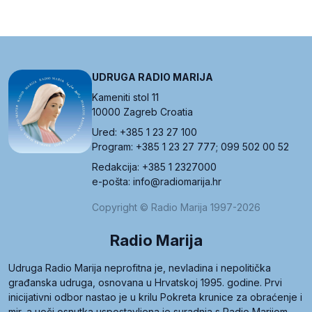
UDRUGA RADIO MARIJA
Kameniti stol 11
10000 Zagreb Croatia
Ured: +385 1 23 27 100
Program: +385 1 23 27 777; 099 502 00 52
Redakcija: +385 1 2327000
e-pošta: info@radiomarija.hr
Copyright © Radio Marija 1997-2026
Radio Marija
Udruga Radio Marija neprofitna je, nevladina i nepolitička
građanska udruga, osnovana u Hrvatskoj 1995. godine. Prvi
inicijativni odbor nastao je u krilu Pokreta krunice za obraćenje i
mir, a uoči osnutka uspostavljena je suradnja s Radio Marijom