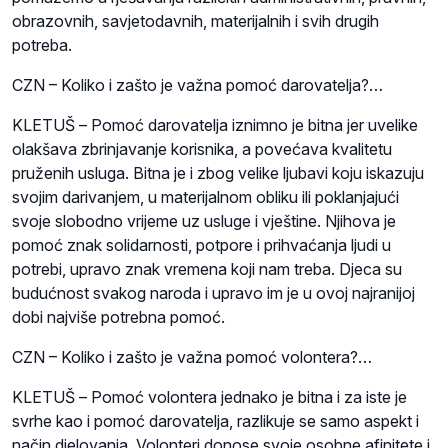
obrazovnih, savjetodavnih, materijalnih i svih drugih
potreba.
CZN – Koliko i zašto je važna pomoć darovatelja?…
KLETUŠ – Pomoć darovatelja iznimno je bitna jer uvelike
olakšava zbrinjavanje korisnika, a povećava kvalitetu
pruženih usluga. Bitna je i zbog velike ljubavi koju iskazuju
svojim darivanjem, u materijalnom obliku ili poklanjajući
svoje slobodno vrijeme uz usluge i vještine. Njihova je
pomoć znak solidarnosti, potpore i prihvaćanja ljudi u
potrebi, upravo znak vremena koji nam treba. Djeca su
budućnost svakog naroda i upravo im je u ovoj najranijoj
dobi najviše potrebna pomoć.
CZN – Koliko i zašto je važna pomoć volontera?…
KLETUŠ – Pomoć volontera jednako je bitna i za iste je
svrhe kao i pomoć darovatelja, razlikuje se samo aspekt i
način djelovanja. Volonteri donose svoje osobne afinitete i