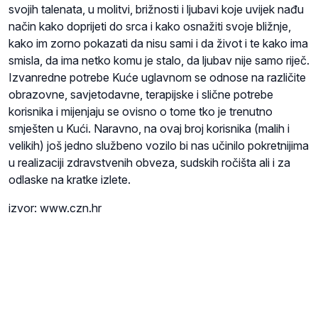
svojih talenata, u molitvi, brižnosti i ljubavi koje uvijek nađu
način kako doprijeti do srca i kako osnažiti svoje bližnje,
kako im zorno pokazati da nisu sami i da život i te kako ima
smisla, da ima netko komu je stalo, da ljubav nije samo riječ.
Izvanredne potrebe Kuće uglavnom se odnose na različite
obrazovne, savjetodavne, terapijske i slične potrebe
korisnika i mijenjaju se ovisno o tome tko je trenutno
smješten u Kući. Naravno, na ovaj broj korisnika (malih i
velikih) još jedno službeno vozilo bi nas učinilo pokretnijima
u realizaciji zdravstvenih obveza, sudskih ročišta ali i za
odlaske na kratke izlete.
izvor: www.czn.hr