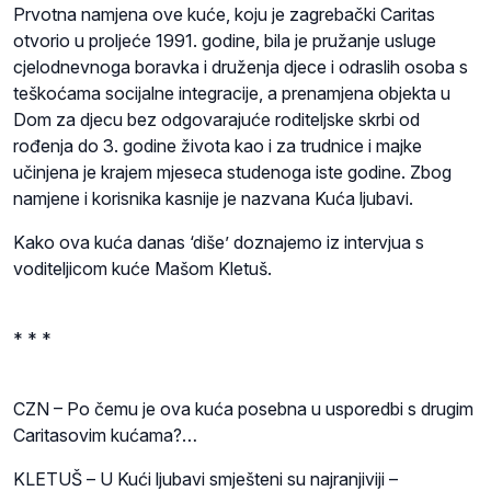
Prvotna namjena ove kuće, koju je zagrebački Caritas
otvorio u proljeće 1991. godine, bila je pružanje usluge
cjelodnevnoga boravka i druženja djece i odraslih osoba s
teškoćama socijalne integracije, a prenamjena objekta u
Dom za djecu bez odgovarajuće roditeljske skrbi od
rođenja do 3. godine života kao i za trudnice i majke
učinjena je krajem mjeseca studenoga iste godine. Zbog
namjene i korisnika kasnije je nazvana Kuća ljubavi.
Kako ova kuća danas ‘diše’ doznajemo iz intervjua s
voditeljicom kuće Mašom Kletuš.
* * *
CZN – Po čemu je ova kuća posebna u usporedbi s drugim
Caritasovim kućama?…
KLETUŠ – U Kući ljubavi smješteni su najranjiviji –