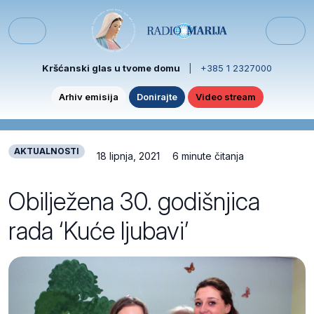
Skip to content
Skip to footer
Menu
Kršćanski glas u tvome domu
|
+385 1 2327000
Arhiv emisija
Donirajte
Video stream
AKTUALNOSTI
18 lipnja, 2021
6 minute čitanja
Obilježena 30. godišnjica
rada ‘Kuće ljubavi’