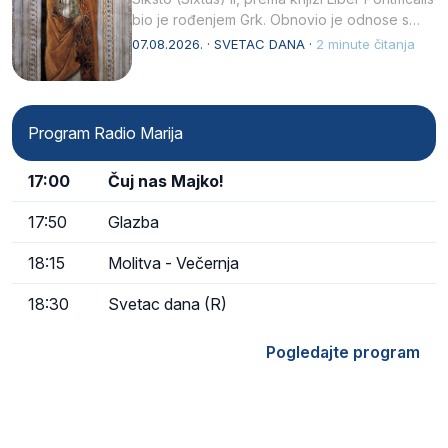
bio je rođenjem Grk. Obnovio je odnose s
afričkim…
07.08.2026. · SVETAC DANA ·
2 minute čitanja
Program Radio Marija
17:00
Čuj nas Majko!
17:50
Glazba
18:15
Molitva - Večernja
18:30
Svetac dana (R)
Pogledajte program