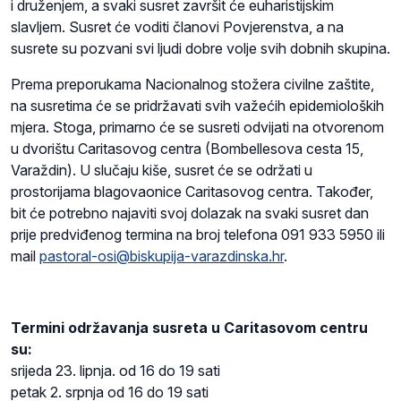
i druženjem, a svaki susret završit će euharistijskim
slavljem. Susret će voditi članovi Povjerenstva, a na
susrete su pozvani svi ljudi dobre volje svih dobnih skupina.
Prema preporukama Nacionalnog stožera civilne zaštite,
na susretima će se pridržavati svih važećih epidemioloških
mjera. Stoga, primarno će se susreti odvijati na otvorenom
u dvorištu Caritasovog centra (Bombellesova cesta 15,
Varaždin). U slučaju kiše, susret će se održati u
prostorijama blagovaonice Caritasovog centra. Također,
bit će potrebno najaviti svoj dolazak na svaki susret dan
prije predviđenog termina na broj telefona 091 933 5950 ili
mail
pastoral-osi@biskupija-varazdinska.hr
.
Termini održavanja susreta u Caritasovom centru
su:
srijeda 23. lipnja. od 16 do 19 sati
petak 2. srpnja od 16 do 19 sati