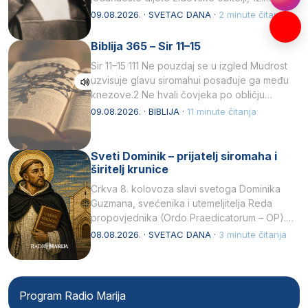
listopada 1891, u Wrocławu…
09.08.2026. · SVETAC DANA ·
2 minute čitanja
Biblija 365 – Sir 11–15
Sir 11–15 111 Ne pouzdaj se u izgled Mudrost
uzvisuje glavu siromahui posađuje ga među
knezove.2 Ne hvali čovjeka po obličju
njegovui…
09.08.2026. · BIBLIJA ·
11 minute čitanja
Sveti Dominik – prijatelj siromaha i
širitelj krunice
Crkva 8. kolovoza slavi svetoga Dominika
Guzmana, svećenika i utemeljitelja Reda
propovjednika (Ordo Praedicatorum – OP).
Svojim životom, dubokom ljubavlju prema
08.08.2026. · SVETAC DANA ·
3 minute čitanja
Kristu…
Program Radio Marija