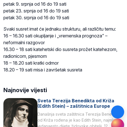
petak 9. srpnja od 16 do 19 sati
petak 23. srpnja od 16 do 19 sati
petak 30. srpnja od 16 do 19 sati
Svaki susret imat će jednaku strukturu, ali različitu temu:
16 – 16.30 sati okupljanje i „vremenska prognoza” –
neformalni razgovor
16.30 – 18 sati katehetski dio susreta prožet katehezom,
radionicom, pjesmom
18 – 18.20 sati kratki odmor
18.20 – 19 sati misa i završetak susreta
Najnovije vijesti
Sveta Terezija Benedikta od Križa
(Edith Stein) – zaštitnica Europe
Današnja sveta zaštitnica Terezija Benedikta
od Križa rođena je kao Edith Stein, najmlađe,
jedanaesto dijete židovske obitelji, 12.