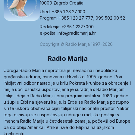
10000 Zagreb Croatia
Ured: +385 1 23 27 100
Program: +385 1 23 27 777; 099 502 00 52
Redakcija: +385 1 2327000
e-pošta: info@radiomarija.hr
Copyright © Radio Marija 1997-2026
Radio Marija
Udruga Radio Marija neprofitna je, nevladina i nepolitička
građanska udruga, osnovana u Hrvatskoj 1995. godine. Prvi
inicijativni odbor nastao je u krilu Pokreta krunice za obraćenje i
mir, a uoči osnutka uspostavljena je suradnja s Radio Marijom
Italije. Ideja o Radio Mariji i prvi program nastali su 1983. godine
u župi u Erbi na sjeveru Italije. Iz Erbe se Radio Marija postupno
širi te uskoro obuhvaća cijeli talijanski nacionalni prostor. Nakon
toga osnivaju se i uspostavljaju udruge i radijske postaje s
imenom Radio Marija u četrdesetak zemalja, počevši od Europe
pa do obiju Amerika i Afrike, sve do Filipina na azijskom
kontinentu.