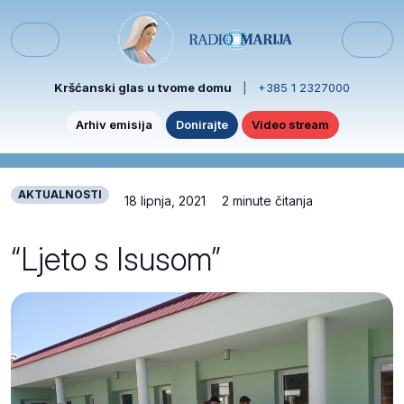
Skip to content
Skip to footer
Menu
Kršćanski glas u tvome domu
|
+385 1 2327000
Arhiv emisija
Donirajte
Video stream
AKTUALNOSTI
18 lipnja, 2021
2 minute čitanja
“Ljeto s Isusom”