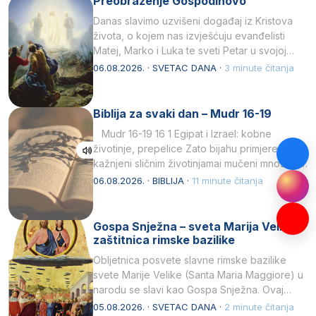
Preobraženje Gospodinovo
Danas slavimo uzvišeni događaj iz Kristova
života, o kojem nas izvješćuju evanđelisti
Matej, Marko i Luka te sveti Petar u svojoj
drugoj…
06.08.2026. · SVETAC DANA ·
3 minute čitanja
Biblija za svaki dan – Mudr 16-19
Mudr 16-19 16 1 Egipat i Izrael: kobne
životinje, prepelice Zato bijahu primjereno
kažnjeni sličnim životinjamai mučeni mnoštvom
kukaca.2 A narod…
06.08.2026. · BIBLIJA ·
11 minute čitanja
Gospa Snježna – sveta Marija Velika,
zaštitnica rimske bazilike
Obljetnica posvete slavne rimske bazilike
svete Marije Velike (Santa Maria Maggiore) u
narodu se slavi kao Gospa Snježna. Ovaj
naziv, Sancta Maria…
05.08.2026. · SVETAC DANA ·
2 minute čitanja