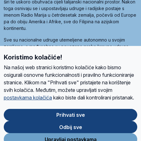
širi te uskoro obuhvaća cijeli talijanski nacionalni prostor. Nakon
toga osnivaju se i uspostavljaju udruge i radijske postaje s
imenom Radio Marija u četrdesetak zemalja, počevši od Europe
pa do obiju Amerika i Afrike, sve do Filipina na azijskom
kontinentu.
Sve su nacionalne udruge utemeljene autonomno u svojim
zemljama, a međusobna su povezane preko krovne udruge
pod nazivom Svjetska obitelj Radio Marije (World Family of
Koristimo kolačiće!
Radio Maria). Svjetsku obitelj utemeljilo je sedam članica, među
kojima je i hrvatska Udruga Radio Marija.
Na našoj web stranici koristimo kolačiće kako bismo
osigurali osnovne funkcionalnosti i pravilno funkcioniranje
stranice. Klikom na "Prihvati sve" pristajete na korištenje
svih kolačića. Međutim, možete upravljati svojim
O nama
Radio
Program
Volonteri
Prijatelji
Kontakt
Pravila privatnosti
postavkama kolačića
kako biste dali kontrolirani pristanak.
Kolačići
Uvjeti korištenja
Ova stranica je zaštićena Google reCAPTCHA sustavom
Prihvati sve
Odbij sve
App
Google
Store
Play
Upravljaj postavkama