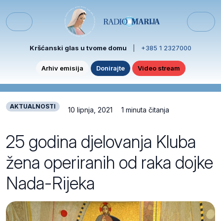
Skip to content
Skip to footer
Menu
Kršćanski glas u tvome domu
|
+385 1 2327000
Arhiv emisija
Donirajte
Video stream
AKTUALNOSTI
10 lipnja, 2021
1 minuta čitanja
25 godina djelovanja Kluba
žena operiranih od raka dojke
Nada-Rijeka