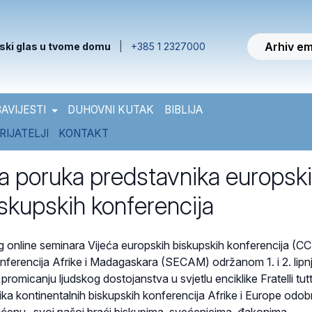
Arhiv em
ski glas u tvome domu
|
+385 1 2327000
AVIJESTI
DUHOVNI KUTAK
BIBLIJA
RIJATELJI
KONTAKT
a poruka predstavnika europski
iskupskih konferencija
g online seminara Vijeća europskih biskupskih konferencija (CC
onferencija Afrike i Madagaskara (SECAM) održanom 1. i 2. lipn
romicanju ljudskog dostojanstva u svjetlu enciklike Fratelli tutt
a kontinentalnih biskupskih konferencija Afrike i Europe odobri