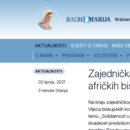
Skip to content
Skip to footer
Kršćan
AKTUALNOSTI
VIJESTI IZ CRKVE
NAŠE OB
O NAMA
PROGRAM
VOLONTERI
P
Zajedničk
AKTUALNOSTI
afričkih b
02 lipnja, 2021
3 minute čitanja
Na kraju zajedničko
Vijeća biskupskih k
temu „Solidarnost u p
dvadeset predstavnik