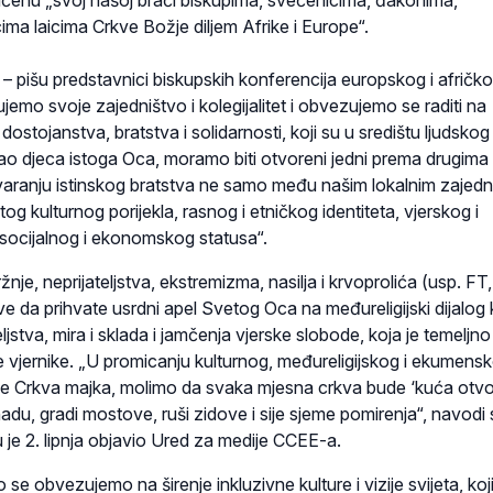
enu „svoj našoj braći biskupima, svećenicima, đakonima,
cima laicima Crkve Božje diljem Afrike i Europe“.
ri – pišu predstavnici biskupskih konferencija europskog i afričk
jemo svoje zajedništvo i kolegijalitet i obvezujemo se raditi na
dostojanstva, bratstva i solidarnosti, koji su u središtu ljudskog
ao djeca istoga Oca, moramo biti otvoreni jedni prema drugima 
tvaranju istinskog bratstva ne samo među našim lokalnim zajed
čitog kulturnog porijekla, rasnog i etničkog identiteta, vjerskog i
 socijalnog i ekonomskog statusa“.
nje, neprijateljstva, ekstremizma, nasilja i krvoprolića (usp. FT,
ve da prihvate usrdni apel Svetog Oca na međureligijski dijalog
eljstva, mira i sklada i jamčenja vjerske slobode, koja je temeljno
e vjernike. „U promicanju kulturnog, međureligijskog i ekumens
da je Crkva majka, molimo da svaka mjesna crkva bude ‘kuća otv
nadu, gradi mostove, ruši zidove i sije sjeme pomirenja“, navodi 
 je 2. lipnja objavio Ured za medije CCEE-a.
se obvezujemo na širenje inkluzivne kulture i vizije svijeta, koji