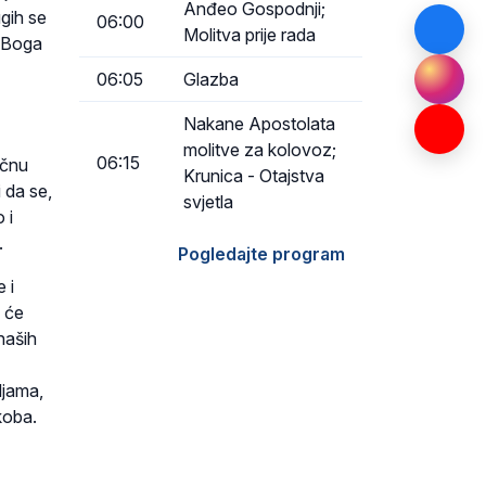
Anđeo Gospodnji;
ugih se
06:00
Molitva prije rada
d Boga
06:05
Glazba
Nakane Apostolata
molitve za kolovoz;
06:15
ičnu
Krunica - Otajstva
 da se,
svjetla
 i
.
Pogledajte program
 i
a će
 naših
ljama,
koba.