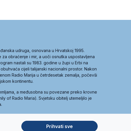
građanska udruga, osnovana u Hrvatskoj 1995.
ce za obraćenje i mir, a uoči osnutka uspostavljena
 program nastali su 1983. godine u župi u Erbi na
 obuhvaća cijeli talijanski nacionalni prostor. Nakon
 imenom Radio Marija u četrdesetak zemalja, počevši
ijskom kontinentu.
zemljama, a međusobna su povezane preko krovne
y of Radio Maria). Svjetsku obitelj utemeljilo je
a.
Prihvati sve