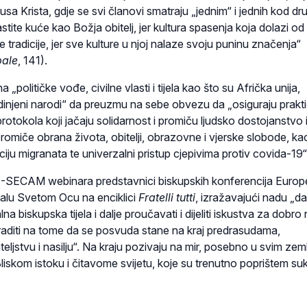
usa Krista, gdje se svi članovi smatraju „jednim“ i jednih kod dr
stite kuće kao Božja obitelj, jer kultura spasenja koja dolazi o
e tradicije, jer sve kulture u njoj nalaze svoju puninu značenja“
pale
, 141).
 „političke vođe, civilne vlasti i tijela kao što su Afrička unija,
edinjeni narodi“ da preuzmu na sebe obvezu da „osiguraju prakt
otokola koji jačaju solidarnost i promiču ljudsko dostojanstvo i
omiče obrana života, obitelji, obrazovne i vjerske slobode, kao
ciju migranata te univerzalni pristup cjepivima protiv covida-19“
-SECAM webinara predstavnici biskupskih konferencija Europe
alu Svetom Ocu na enciklici
Fratelli tutti
, izražavajući nadu „d
a biskupska tijela i dalje proučavati i dijeliti iskustva za dobro
aditi na tome da se posvuda stane na kraj predrasudama,
jateljstvu i nasilju“. Na kraju pozivaju na mir, posebno u svim zem
 Bliskom istoku i čitavome svijetu, koje su trenutno poprištem su