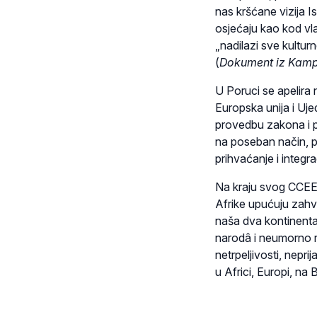
nas kršćane vizija Is
osjećaju kao kod vla
„nadilazi sve kulturn
(
Dokument iz Kam
U Poruci se apelira na
Europska unija i Uj
provedbu zakona i pr
na poseban način, pr
prihvaćanje i integra
Na kraju svog CCEE
Afrike upućuju zahv
naša dva kontinentaln
narodâ i neumorno r
netrpeljivosti, nepri
u Africi, Europi, na