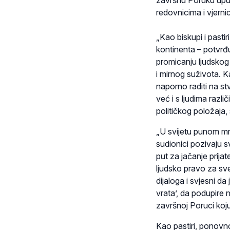
završnu Poruku upuć
redovnicima i vjerni
„Kao biskupi i pasti
kontinenta – potvrđu
promicanju ljudskog 
i mirnog suživota. K
naporno raditi na s
već i s ljudima razli
političkog položaja,
„U svijetu punom mrž
sudionici pozivaju s
put za jačanje prijat
ljudsko pravo za sv
dijaloga i svjesni 
vrata’, da podupire 
završnoj Poruci koju
Kao pastiri, ponovno 