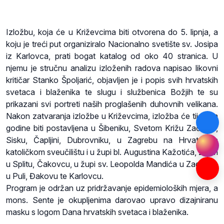
Izložbu, koja će u Križevcima biti otvorena do 5. lipnja, a
koju je treći put organiziralo Nacionalno svetište sv. Josipa
iz Karlovca, prati bogat katalog od oko 40 stranica. U
njemu je stručnu analizu izloženih radova napisao likovni
kritičar Stanko Špoljarić, objavljen je i popis svih hrvatskih
svetaca i blaženika te slugu i službenica Božjih te su
prikazani svi portreti naših proglašenih duhovnih velikana.
Nakon zatvaranja izložbe u Križevcima, izložba će tijekom
godine biti postavljena u Šibeniku, Svetom Križu Začretju,
Sisku, Čapljini, Dubrovniku, u Zagrebu na Hrvatskom
katoličkom sveučilištu i u župi bl. Augustina Kažotića, zatim
u Splitu, Čakovcu, u župi sv. Leopolda Mandića u Zagrebu,
u Puli, Đakovu te Karlovcu.
Program je održan uz pridržavanje epidemioloških mjera, a
mons. Sente je okupljenima darovao upravo dizajniranu
masku s logom Dana hrvatskih svetaca i blaženika.