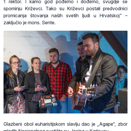
1 rektor. I kamo god pođemo i dođemo, svugdje se
spominju Križevci. Tako su Križevci postali predvodnici
promicanja štovanja naših svetih ljudi u Hrvatskoj“ –
zaključio je mons. Sente.
Glazbeni obol euharistijskom slavlju dao je „Agape“, zbor
mladih Nacionalnog svetišta sv. Josipa u Karlovcu.