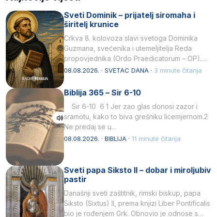
Sveti Dominik – prijatelj siromaha i
širitelj krunice
Crkva 8. kolovoza slavi svetoga Dominika
Guzmana, svećenika i utemeljitelja Reda
propovjednika (Ordo Praedicatorum – OP).
Svojim životom, dubokom ljubavlju prema
08.08.2026. · SVETAC DANA ·
3 minute čitanja
Kristu…
Biblija 365 – Sir 6-10
Sir 6-10 6 1 Jer zao glas donosi zazor i
sramotu, kako to biva grešniku licemjernom.2
Ne predaj se u…
08.08.2026. · BIBLIJA ·
11 minute čitanja
Sveti papa Siksto II – dobar i miroljubiv
pastir
Današnji sveti zaštitnik, rimski biskup, papa
Siksto (Sixtus) II, prema knjizi Liber Pontificalis
bio je rođenjem Grk. Obnovio je odnose s