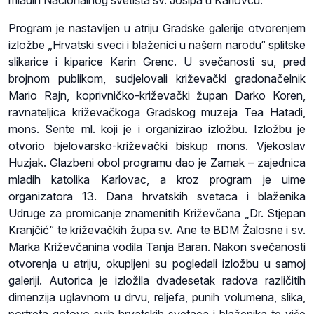
Program je nastavljen u atriju Gradske galerije otvorenjem
izložbe „Hrvatski sveci i blaženici u našem narodu“ splitske
slikarice i kiparice Karin Grenc. U svečanosti su, pred
brojnom publikom, sudjelovali križevački gradonačelnik
Mario Rajn, koprivničko-križevački župan Darko Koren,
ravnateljica križevačkoga Gradskog muzeja Tea Hatadi,
mons. Sente ml. koji je i organizirao izložbu. Izložbu je
otvorio bjelovarsko-križevački biskup mons. Vjekoslav
Huzjak. Glazbeni obol programu dao je Zamak – zajednica
mladih katolika Karlovac, a kroz program je uime
organizatora 13. Dana hrvatskih svetaca i blaženika
Udruge za promicanje znamenitih Križevčana „Dr. Stjepan
Kranjčić“ te križevačkih župa sv. Ane te BDM Žalosne i sv.
Marka Križevčanina vodila Tanja Baran. Nakon svečanosti
otvorenja u atriju, okupljeni su pogledali izložbu u samoj
galeriji. Autorica je izložila dvadesetak radova različitih
dimenzija uglavnom u drvu, reljefa, punih volumena, slika,
portreta gotovo svih hrvatskih svetaca i blaženika te više