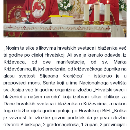
„Nosim te slike s likovima hrvatskih svetaca i blaženika već
tri godine po cijeloj Hrvatskoj. Ali sve je krenulo odavde, iz
Križevaca, od ove manifestacije, od sv. Marka
Križevčanina, ili, još preciznije, od križevačkoga župnika na
glasu svetosti Stjepana Kranjčića“ – istaknuo je u
propovijedi mons. Sente koji u ime Nacionalnoga svetišta
sv. Josipa već tri godine organizira izložbu „Hrvatski sveci i
blaženici u našem narodu“ koju izabrani slikar oblikuje za
Dane hrvatskih svetaca i blaženika u Križevcima, a nakon
toga izložba cijelu godinu putuje po Hrvatskoj i BiH. „Kolika
je važnost te izložbe govori podatak da je prvu izložbu
otvorilo 8 biskupa, 2 gradonačelnika, 1 župan, 2 provincijal i