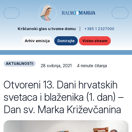
Skip to content
Skip to footer
Menu
Kršćanski glas u tvome domu
|
+385 1 2327000
Arhiv emisija
Donirajte
Video stream
AKTUALNOSTI
28 svibnja, 2021
4 minute čitanja
Otvoreni 13. Dani hrvatskih
svetaca i blaženika (1. dan) –
Dan sv. Marka Križevčanina