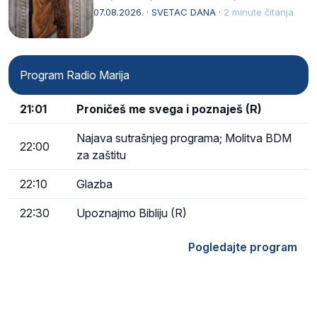
afričkim…
07.08.2026. · SVETAC DANA ·
2 minute čitanja
Program Radio Marija
21:01
Proničeš me svega i poznaješ (R)
Najava sutrašnjeg programa; Molitva BDM
22:00
za zaštitu
22:10
Glazba
22:30
Upoznajmo Bibliju (R)
Pogledajte program