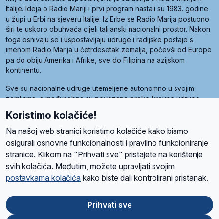
Italije. Ideja o Radio Mariji i prvi program nastali su 1983. godine
u župi u Erbi na sjeveru Italije. Iz Erbe se Radio Marija postupno
širi te uskoro obuhvaća cijeli talijanski nacionalni prostor. Nakon
toga osnivaju se i uspostavljaju udruge i radijske postaje s
imenom Radio Marija u četrdesetak zemalja, počevši od Europe
pa do obiju Amerika i Afrike, sve do Filipina na azijskom
kontinentu.
Sve su nacionalne udruge utemeljene autonomno u svojim
zemljama, a međusobna su povezane preko krovne udruge
pod nazivom Svjetska obitelj Radio Marije (World Family of
Koristimo kolačiće!
Radio Maria). Svjetsku obitelj utemeljilo je sedam članica, među
kojima je i hrvatska Udruga Radio Marija.
Na našoj web stranici koristimo kolačiće kako bismo
osigurali osnovne funkcionalnosti i pravilno funkcioniranje
stranice. Klikom na "Prihvati sve" pristajete na korištenje
svih kolačića. Međutim, možete upravljati svojim
O nama
Radio
Program
Volonteri
Prijatelji
Kontakt
Pravila privatnosti
postavkama kolačića
kako biste dali kontrolirani pristanak.
Kolačići
Uvjeti korištenja
Ova stranica je zaštićena Google reCAPTCHA sustavom
Prihvati sve