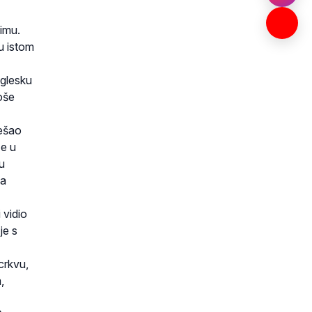
Rimu.
u istom
nglesku
oše
rešao
ze u
u
za
 vidio
je s
crkvu,
,