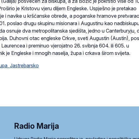
 (Galija) posvećen za biskupa, a za Božić je pokrstio više od 1
oširio je Kristovu vjeru diljem Engleske. Uspješno je pretakao
e i navike u kršćanske obrede, a poganske hramove pretvarao
01. poslao drugu skupinu misionara i Augustinu kao nadbiskup
da osnuje dva metropolitanska sjedišta, jedno u Canterburyju, 
pija. Duhovni otac engleske Crkve, sveti Augustin (Austin), po
 Laurencea i preminuo vjerojatno 26. svibnja 604. ili 605. u
nik je Engleske i mnogih naselja, župa i crkava širom svijeta.
kupa, Jastrebarsko
Radio Marija
Udruga Radio Marija neprofitna je, nevladina i nepolitička 