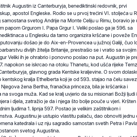
titnik Augustin iz Canterburyja, benediktinski redovnik, prvi
skup, apostol Engleske. Rodio se u prvoj trećini VI. stoljeća u 
g samostana svetog Andrije na Monte Celiju u Rimu, boravio je 
 papom Grgurom I. Papa Grgur I. Veliki poslao ga je 596. sa
ediktinaca u Englesku da tamo organizira kršćane i poveže E
utovanju došao je do Aix-en-Provencea u južnoj Galiji, čuo l
 barbarstvu divljih žitelja Britanije, prestrašio se i vratio sa svojim
r Veliki ih je ohrabrio i ponovno poslao na put. Augustin je p
 597. napokon se iskrcao na otoku Thanetu, kod ušća rijeke Tem
Canterburyja, glavnog grada Kentske kraljevine. O svom dolask
 kentskog kralja Ethelberta koji je od 593. stajao na čelu save
a. Njegova žena Bertha, franačka princeza, bila je kršćanka i
 na svoga muža. Kad se kralj uvjerio da su misionari Božji ljudi i
era i djela, zatražio je da i njega što bolje pouče u vjeri. Kršten 
im ljudima 1. lipnja 597. Postao je velikim zaštitnikom i
stva. Augustinu je ustupio vlastitu palaču, dao obnoviti jednu 
remena katedrala i uz nju sagradio samostan svetih Petra i Pavla
ostanom svetog Augustina.