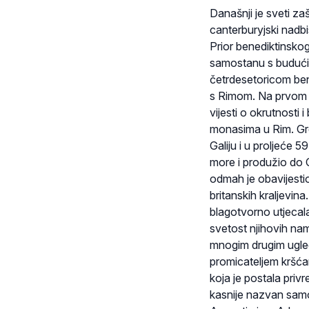
Današnji je sveti zaš
canterburyjski nadbi
Prior benediktinsko
samostanu s budućim
četrdesetoricom ben
s Rimom. Na prvom p
vijesti o okrutnosti i
monasima u Rim. Grgu
Galiju i u proljeće
more i produžio do 
odmah je obavijestio
britanskih kraljevin
blagotvorno utjecala
svetost njihovih namj
mnogim drugim ugledn
promicateljem kršćan
koja je postala priv
kasnije nazvan sam