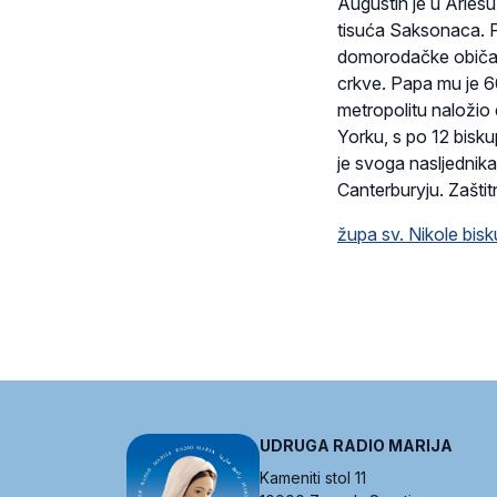
Augustin je u Arlesu
tisuća Saksonaca. Pr
domorodačke običaj
crkve. Papa mu je 6
metropolitu naložio 
Yorku, s po 12 bisku
je svoga nasljednika
Canterburyju. Zaštit
župa sv. Nikole bis
UDRUGA RADIO MARIJA
Kameniti stol 11