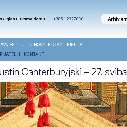
Arhiv em
ski glas u tvome domu
|
+385 1 2327000
AVIJESTI
DUHOVNI KUTAK
BIBLIJA
RIJATELJI
KONTAKT
stin Canterburyjski – 27. sviba