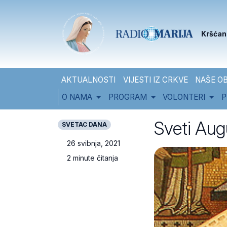
Skip to content
Skip to footer
Kršćan
AKTUALNOSTI
VIJESTI IZ CRKVE
NAŠE OB
O NAMA
PROGRAM
VOLONTERI
P
Sveti Augu
SVETAC DANA
26 svibnja, 2021
2 minute čitanja