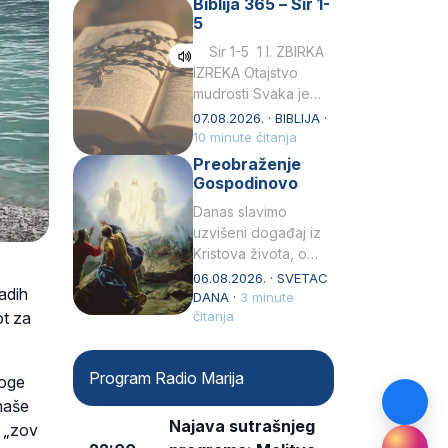
Biblija 365 – Sir 1-
rođenjem Grk.
5
Obnovio je odnose s
afričkim…
Sir 1-5 1 I. ZBIRKA
IZREKA Otajstvo
mudrosti Svaka je
mudrost od Gospoda
07.08.2026. · BIBLIJA ·
i s njime je dovijeka.2
10 minute čitanja
Tko će…
Preobraženje
Gospodinovo
Danas slavimo
uzvišeni događaj iz
Kristova života, o
kojem nas izvješćuju
06.08.2026. · SVETAC
adih
evanđelisti Matej,
DANA ·
3 minute
ot za
Marko i Luka te sveti
čitanja
Petar u svojoj
drugoj…
Program Radio Marija
noge
naše
Najava sutrašnjeg
i „zov