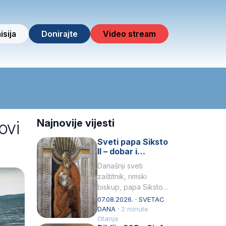
isija
Donirajte
Video stream
ovi
Najnovije vijesti
Sveti papa Siksto
II – dobar i
miroljubiv pastir
Današnji sveti
zaštitnik, rimski
biskup, papa Siksto
(Sixtus) II, prema
07.08.2026. · SVETAC
knjizi Liber
DANA ·
2 minute
Pontificalis bio je
čitanja