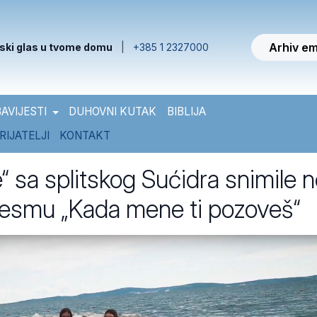
Arhiv em
ski glas u tvome domu
|
+385 1 2327000
AVIJESTI
DUHOVNI KUTAK
BIBLIJA
RIJATELJI
KONTAKT
“ sa splitskog Sućidra snimile n
jesmu „Kada mene ti pozoveš“