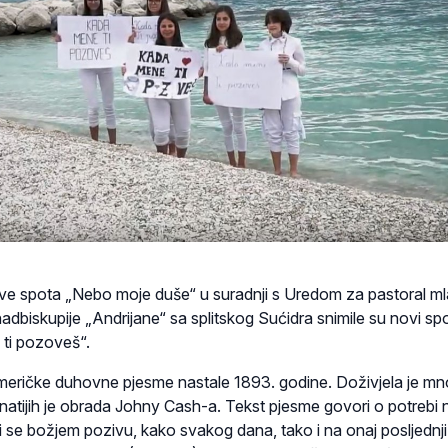
e spota „Nebo moje duše“ u suradnji s Uredom za pastoral ml
dbiskupije „Andrijane“ sa splitskog Sućidra snimile su novi sp
ti pozoveš“.
meričke duhovne pjesme nastale 1893. godine. Doživjela je m
natijih je obrada Johny Cash-a. Tekst pjesme govori o potrebi 
 se božjem pozivu, kako svakog dana, tako i na onaj posljednj