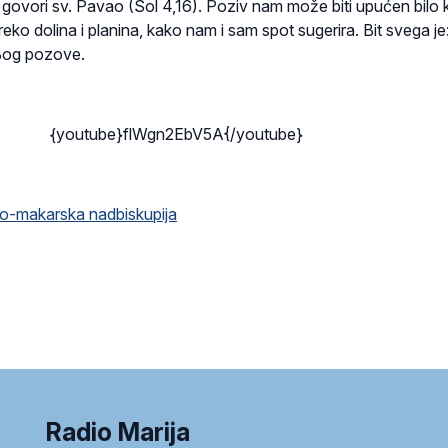
 govori sv. Pavao (Sol 4,16). Poziv nam može biti upućen bilo 
eko dolina i planina, kako nam i sam spot sugerira. Bit svega je: 
Bog pozove.
{youtube}flWgn2EbV5A{/youtube}
ko-makarska nadbiskupija
Radio Marija