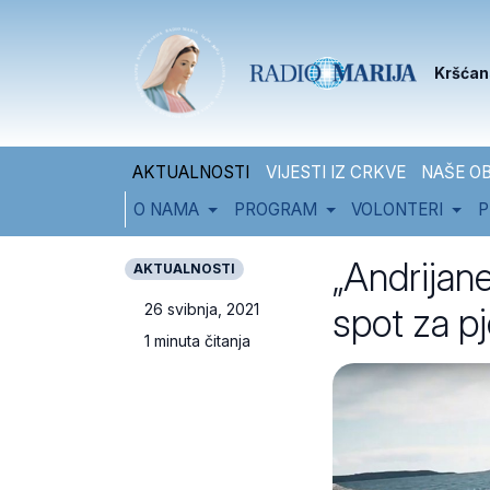
Skip to content
Skip to footer
Kršćan
AKTUALNOSTI
VIJESTI IZ CRKVE
NAŠE OB
O NAMA
PROGRAM
VOLONTERI
P
„Andrijane
AKTUALNOSTI
spot za p
26 svibnja, 2021
1 minuta čitanja