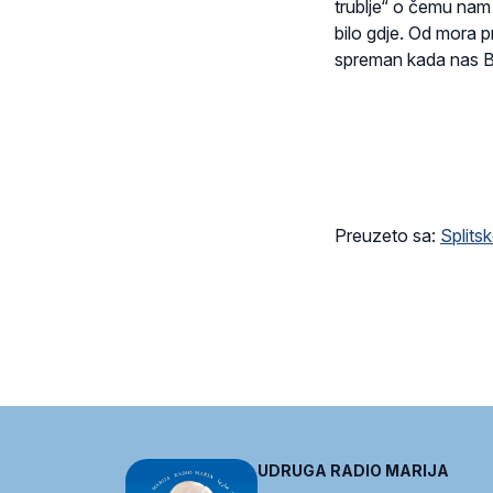
trublje“ o čemu nam
bilo gdje. Od mora pr
spreman kada nas 
Preuzeto sa:
Splits
UDRUGA RADIO MARIJA