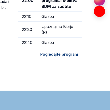
22:00
programa; Molitva
kada i
BDM za zaštitu
biti
22:10
Glazba
Upoznajmo Bibliju
22:30
(R)
22:40
Glazba
Pogledajte program