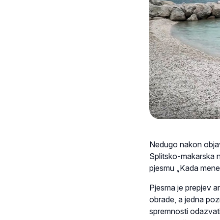
Nedugo nakon objav
Splitsko-makarska na
pjesmu „Kada mene 
Pjesma je prepjev a
obrade, a jedna poz
spremnosti odazvati