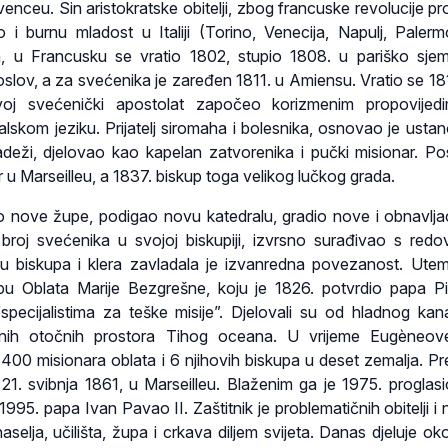
enceu. Sin aristokratske obitelji, zbog francuske revolucije pr
o i burnu mladost u Italiji (Torino, Venecija, Napulj, Palerm
lja, u Francusku se vratio 1802, stupio 1808. u pariško sjem
lov, a za svećenika je zaređen 1811. u Amiensu. Vratio se 18
oj svećenički apostolat započeo korizmenim propovijed
lskom jeziku. Prijatelj siromaha i bolesnika, osnovao je usta
deži, djelovao kao kapelan zatvorenika i pučki misionar. Po
r u Marseilleu, a 1837. biskup toga velikog lučkog grada.
o nove župe, podigao novu katedralu, gradio nove i obnavlja
broj svećenika u svojoj biskupiji, izvrsno surađivao s redo
 biskupa i klera zavladala je izvanredna povezanost. Uteme
žbu Oblata Marije Bezgrešne, koju je 1826. potvrdio papa Pi
specijalistima za teške misije”. Djelovali su od hladnog ka
jnih otočnih prostora Tihog oceana. U vrijeme Eugèneove
d 400 misionara oblata i 6 njihovih biskupa u deset zemalja. P
 21. svibnja 1861, u Marseilleu. Blaženim ga je 1975. proglas
995. papa Ivan Pavao II. Zaštitnik je problematičnih obitelji i 
aselja, učilišta, župa i crkava diljem svijeta. Danas djeluje o