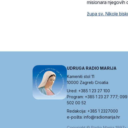
misionara njegovih o
župa sv. Nikole bis
UDRUGA RADIO MARIJA
Kameniti stol 11
10000 Zagreb Croatia
Ured: +385 1 23 27 100
Program: +385 1 23 27 777; 099
502 00 52
Redakcija: +385 1 2327000
e-pošta: info@radiomarija.hr
Copyright © Radio Marija 1997-