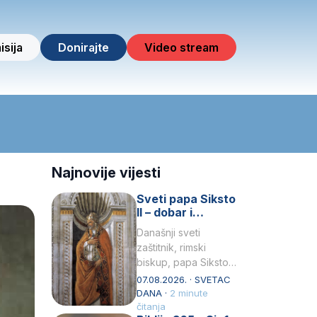
isija
Donirajte
Video stream
Najnovije vijesti
Sveti papa Siksto
II – dobar i
miroljubiv pastir
Današnji sveti
zaštitnik, rimski
biskup, papa Siksto
(Sixtus) II, prema
07.08.2026. · SVETAC
knjizi Liber
DANA ·
2 minute
Pontificalis bio je
čitanja