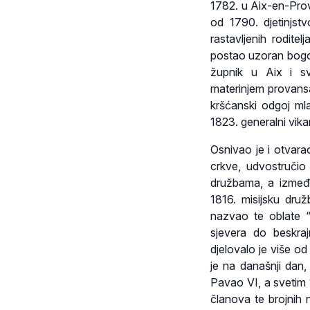
1782. u Aix-en-Prov
od 1790. djetinjstv
rastavljenih rodite
postao uzoran bogos
župnik u Aix i sv
materinjem provansa
kršćanski odgoj mla
1823. generalni vika
Osnivao je i otvara
crkve, udvostručio 
družbama, a između
1816. misijsku dru
nazvao te oblate “
sjevera do beskra
djelovalo je više o
je na današnji dan,
Pavao VI, a svetim 1
članova te brojnih n