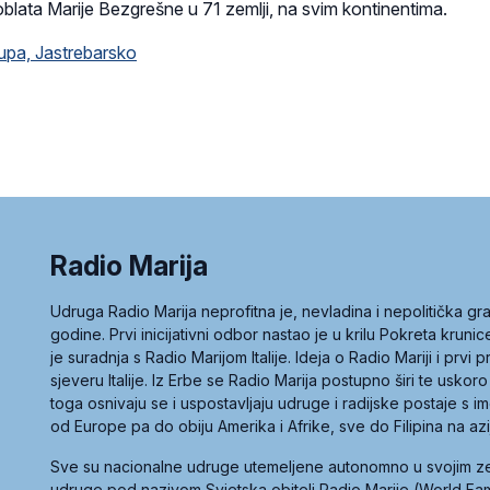
blata Marije Bezgrešne u 71 zemlji, na svim kontinentima.
kupa, Jastrebarsko
Radio Marija
Udruga Radio Marija neprofitna je, nevladina i nepolitička 
godine. Prvi inicijativni odbor nastao je u krilu Pokreta kruni
je suradnja s Radio Marijom Italije. Ideja o Radio Mariji i prvi
sjeveru Italije. Iz Erbe se Radio Marija postupno širi te uskoro
toga osnivaju se i uspostavljaju udruge i radijske postaje s
od Europe pa do obiju Amerika i Afrike, sve do Filipina na az
Sve su nacionalne udruge utemeljene autonomno u svojim 
udruge pod nazivom Svjetska obitelj Radio Marije (World Famil