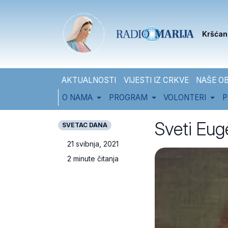
Skip to content
Skip to footer
Kršćan
AKTUALNOSTI
VIJESTI IZ CRKVE
NAŠE OB
O NAMA
PROGRAM
VOLONTERI
P
Sveti Eug
SVETAC DANA
21 svibnja, 2021
2 minute čitanja