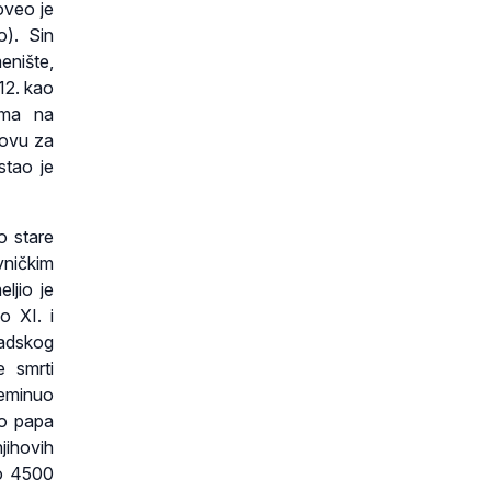
oveo je
o). Sin
enište,
12. kao
ima na
novu za
stao je
o stare
vničkim
ljio je
o XI. i
nadskog
 smrti
reminuo
io papa
njihovih
ko 4500