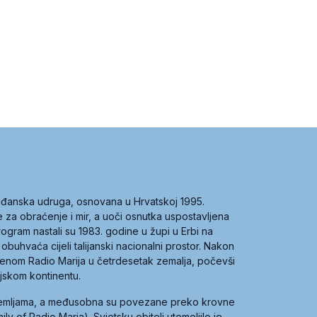
građanska udruga, osnovana u Hrvatskoj 1995.
ce za obraćenje i mir, a uoči osnutka uspostavljena
 program nastali su 1983. godine u župi u Erbi na
 obuhvaća cijeli talijanski nacionalni prostor. Nakon
 imenom Radio Marija u četrdesetak zemalja, počevši
ijskom kontinentu.
zemljama, a međusobna su povezane preko krovne
y of Radio Maria). Svjetsku obitelj utemeljilo je