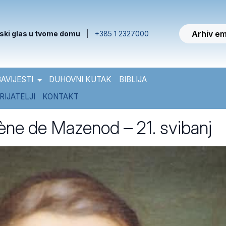
Arhiv em
ski glas u tvome domu
|
+385 1 2327000
AVIJESTI
DUHOVNI KUTAK
BIBLIJA
RIJATELJI
KONTAKT
ène de Mazenod – 21. svibanj