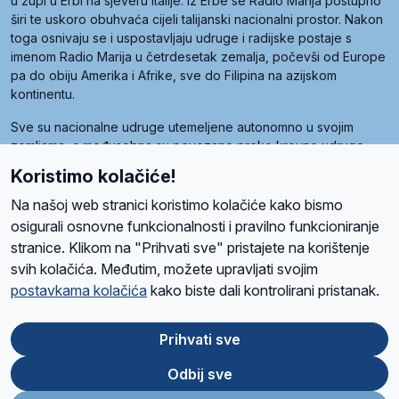
u župi u Erbi na sjeveru Italije. Iz Erbe se Radio Marija postupno
širi te uskoro obuhvaća cijeli talijanski nacionalni prostor. Nakon
toga osnivaju se i uspostavljaju udruge i radijske postaje s
imenom Radio Marija u četrdesetak zemalja, počevši od Europe
pa do obiju Amerika i Afrike, sve do Filipina na azijskom
kontinentu.
Sve su nacionalne udruge utemeljene autonomno u svojim
zemljama, a međusobna su povezane preko krovne udruge
pod nazivom Svjetska obitelj Radio Marije (World Family of
Koristimo kolačiće!
Radio Maria). Svjetsku obitelj utemeljilo je sedam članica, među
kojima je i hrvatska Udruga Radio Marija.
Na našoj web stranici koristimo kolačiće kako bismo
osigurali osnovne funkcionalnosti i pravilno funkcioniranje
stranice. Klikom na "Prihvati sve" pristajete na korištenje
svih kolačića. Međutim, možete upravljati svojim
O nama
Radio
Program
Volonteri
Prijatelji
Kontakt
Pravila privatnosti
postavkama kolačića
kako biste dali kontrolirani pristanak.
Kolačići
Uvjeti korištenja
Ova stranica je zaštićena Google reCAPTCHA sustavom
Prihvati sve
Odbij sve
App
Google
Store
Play