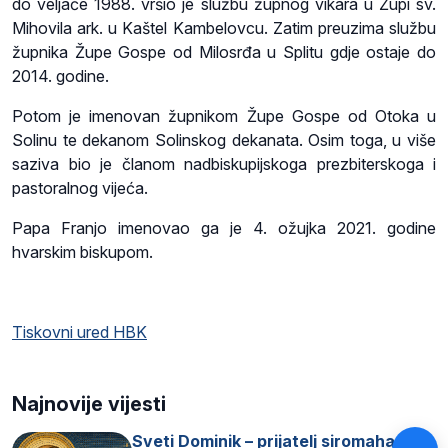
do veljače 1988. vršio je službu župnog vikara u Župi sv.
Mihovila ark. u Kaštel Kambelovcu. Zatim preuzima službu
župnika Župe Gospe od Milosrđa u Splitu gdje ostaje do
2014. godine.
Potom je imenovan župnikom Župe Gospe od Otoka u
Solinu te dekanom Solinskog dekanata. Osim toga, u više
saziva bio je članom nadbiskupijskoga prezbiterskoga i
pastoralnog vijeća.
Papa Franjo imenovao ga je 4. ožujka 2021. godine
hvarskim biskupom.
Tiskovni ured HBK
Najnovije vijesti
Sveti Dominik – prijatelj siromaha i