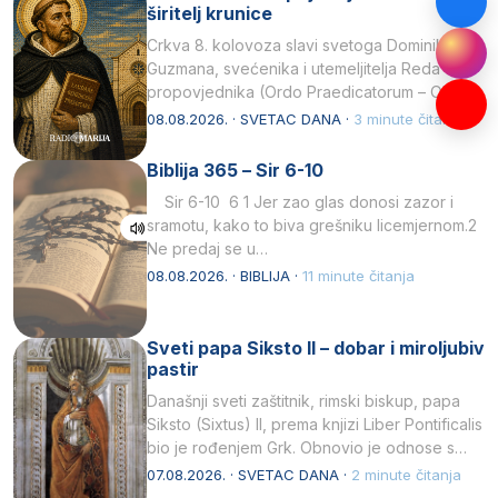
širitelj krunice
Crkva 8. kolovoza slavi svetoga Dominika
Guzmana, svećenika i utemeljitelja Reda
propovjednika (Ordo Praedicatorum – OP).
Svojim životom, dubokom ljubavlju prema
08.08.2026. · SVETAC DANA ·
3 minute čitanja
Kristu…
Biblija 365 – Sir 6-10
Sir 6-10 6 1 Jer zao glas donosi zazor i
sramotu, kako to biva grešniku licemjernom.2
Ne predaj se u…
08.08.2026. · BIBLIJA ·
11 minute čitanja
Sveti papa Siksto II – dobar i miroljubiv
pastir
Današnji sveti zaštitnik, rimski biskup, papa
Siksto (Sixtus) II, prema knjizi Liber Pontificalis
bio je rođenjem Grk. Obnovio je odnose s
afričkim…
07.08.2026. · SVETAC DANA ·
2 minute čitanja