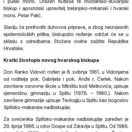
i pulski mons. Dražen Kutleša te mostarsko-duvanjski
biskup i apostolski upravitelj trebinjsko-mrkanski i hvarski
mons. Petar Palić.
Slavlju će prethoditi duhovna priprava, a zbog neizvjesnih
epidemioloških prilika, biskupsko ređenje održat će se u
skladu s odredbama Stožera civilne zaštite Republike
Hrvatske.
Kratki životopis novog hvarskog biskupa
Don Ranko Vidović rođen je 6. svibnja 1961. u Vidonjama
od roditelja pok. Gabrijela i pok. Anđe r. Ćerlek. Nakon
završene osnovne škole u Mliništu kod Metkovića, upisuje
sjemenišnu gimnaziju u Splitu (1976. – 1980.). Nakon
završene gimnazije upisuje Teologiju u Splitu kao bogoslov
Splitsko-makarske nadbiskupije.
Za svećenika Splitsko-makarske nadbiskupije zaređen je
29. lipnja 1986. u crkvi Gospe od Zdravlja u Splitu. Od 1986.