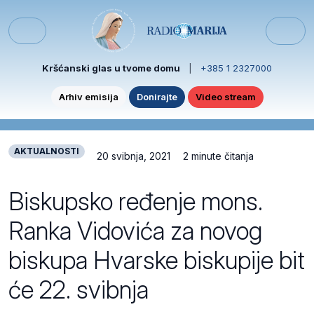
Skip to content
Skip to footer
Menu
Kršćanski glas u tvome domu
|
+385 1 2327000
Arhiv emisija
Donirajte
Video stream
AKTUALNOSTI
20 svibnja, 2021
2 minute čitanja
Biskupsko ređenje mons.
Ranka Vidovića za novog
biskupa Hvarske biskupije bit
će 22. svibnja