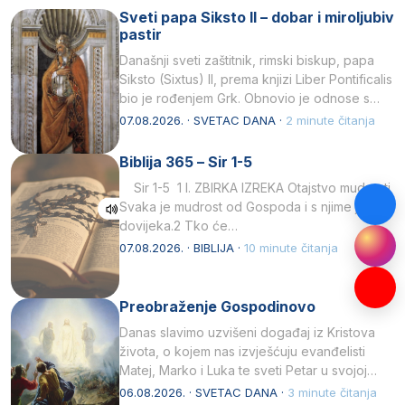
Sveti papa Siksto II – dobar i miroljubiv
pastir
Današnji sveti zaštitnik, rimski biskup, papa
Siksto (Sixtus) II, prema knjizi Liber Pontificalis
bio je rođenjem Grk. Obnovio je odnose s
afričkim…
07.08.2026. · SVETAC DANA ·
2 minute čitanja
Biblija 365 – Sir 1-5
Sir 1-5 1 I. ZBIRKA IZREKA Otajstvo mudrosti
Svaka je mudrost od Gospoda i s njime je
dovijeka.2 Tko će…
07.08.2026. · BIBLIJA ·
10 minute čitanja
Preobraženje Gospodinovo
Danas slavimo uzvišeni događaj iz Kristova
života, o kojem nas izvješćuju evanđelisti
Matej, Marko i Luka te sveti Petar u svojoj
drugoj…
06.08.2026. · SVETAC DANA ·
3 minute čitanja