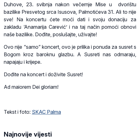
Duhove, 23. svibnja nakon večernje Mise u dvorištu
bazilike Presvetog srca Isusova, Palmotićeva 31. Ali to nije
sve! Na koncertu ćete moći dati i svoju donaciju za
zakladu ‘Anamarija Carević’ i na taj način pomoći obnovi
naše bazilike. Dođite, poslušajte, uživajte!
Ovo nije “samo” koncert, ovo je prilika i ponuda za susret s
Bogom kroz baroknu glazbu. A Susreti nas odmaraju,
napajaju i krijepe.
Dođite na koncert i doživite Susret!
Ad maiorem Dei gloriam!
Tekst i foto:
SKAC Palma
Najnovije vijesti