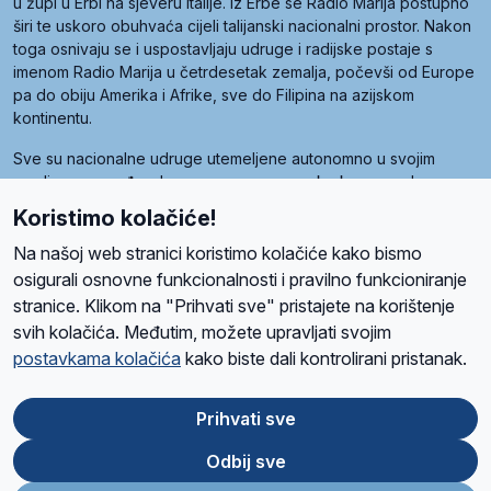
u župi u Erbi na sjeveru Italije. Iz Erbe se Radio Marija postupno
širi te uskoro obuhvaća cijeli talijanski nacionalni prostor. Nakon
toga osnivaju se i uspostavljaju udruge i radijske postaje s
imenom Radio Marija u četrdesetak zemalja, počevši od Europe
pa do obiju Amerika i Afrike, sve do Filipina na azijskom
kontinentu.
Sve su nacionalne udruge utemeljene autonomno u svojim
zemljama, a međusobna su povezane preko krovne udruge
pod nazivom Svjetska obitelj Radio Marije (World Family of
Koristimo kolačiće!
Radio Maria). Svjetsku obitelj utemeljilo je sedam članica, među
kojima je i hrvatska Udruga Radio Marija.
Na našoj web stranici koristimo kolačiće kako bismo
osigurali osnovne funkcionalnosti i pravilno funkcioniranje
stranice. Klikom na "Prihvati sve" pristajete na korištenje
svih kolačića. Međutim, možete upravljati svojim
O nama
Radio
Program
Volonteri
Prijatelji
Kontakt
Pravila privatnosti
postavkama kolačića
kako biste dali kontrolirani pristanak.
Kolačići
Uvjeti korištenja
Ova stranica je zaštićena Google reCAPTCHA sustavom
Prihvati sve
Odbij sve
App
Google
Store
Play