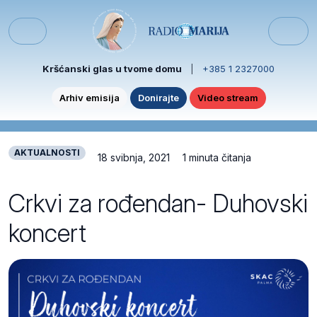
Skip to content
Skip to footer
Menu
Kršćanski glas u tvome domu
|
+385 1 2327000
Arhiv emisija
Donirajte
Video stream
AKTUALNOSTI
18 svibnja, 2021
1 minuta čitanja
Crkvi za rođendan- Duhovski
koncert