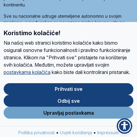
kontinentu.
Sve su nacionalne udruge utemeljene autonomno u svojim
zemljama, a međusobna su povezane preko krovne udruge
pod nazivom Svjetska obitelj Radio Marije (World Family of
Koristimo kolačiće!
Radio Maria). Svjetsku obitelj utemeljilo je sedam članica, među
kojima je i hrvatska Udruga Radio Marija.
Na našoj web stranici koristimo kolačiće kako bismo
osigurali osnovne funkcionalnosti i pravilno funkcioniranje
stranice. Klikom na "Prihvati sve" pristajete na korištenje
svih kolačića. Međutim, možete upravljati svojim
O nama
Radio
Program
Volonteri
Prijatelji
Kontakt
Pravila privatnosti
postavkama kolačića
kako biste dali kontrolirani pristanak.
Kolačići
Uvjeti korištenja
Ova stranica je zaštićena Google reCAPTCHA sustavom
Prihvati sve
Odbij sve
App
Google
Store
Play
Upravljaj postavkama
Design and development
SIK
&
C-Tel
•
•
Politika privatnosti
Uvjeti korištenja
Impressum