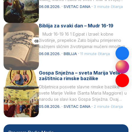
drugoj…
06.08.2026. · SVETAC DANA ·
3 minute čitanja
Biblija za svaki dan – Mudr 16-19
Mudr 16-19 16 1 Egipat i Izrael: kobne
životinje, prepelice Zato bijahu primjereno
kažnjeni sličnim životinjamai mučeni mnoštvom
kukaca.2 A narod…
06.08.2026. · BIBLIJA ·
11 minute čitanja
Gospa Snježna – sveta Marija Velika,
zaštitnica rimske bazilike
Obljetnica posvete slavne rimske bazilike
svete Marije Velike (Santa Maria Maggiore) u
narodu se slavi kao Gospa Snježna. Ovaj
naziv, Sancta Maria…
05.08.2026. · SVETAC DANA ·
2 minute čitanja