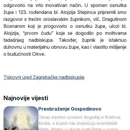
odgovorio na vrlo inovativan način. U spomen osnutka
župe i 123. rođendana bl. Alojzija Stepinca pripremili smo
razgovor s trećim oroslavskim župnikom, vlč. Dragutinom
Bosnarom koji je progovorio o osnutku župe, ulozi bl.
Alojzija, “prvom čudu” koje se dogodilo po molitvama
tadašnjeg nadbiskupa. Također, župnik je istaknuo
duhovnu u materijalnu obnovu župe, kao i vlastito mišljenje
o budućnosti Crkve.
Tiskovni ured Zagrebačke nadbiskupije
Najnovije vijesti
Preobraženje Gospodinovo
Danas slavimo uzvišeni događaj iz Kristova
života, o kojem nas izvješćuju evanđelisti
Matej, Marko i Luka te sveti Petar u svojoj