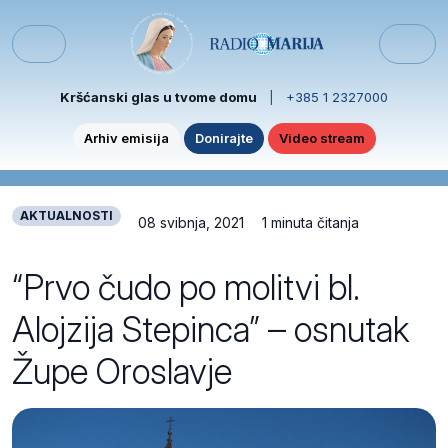
Skip to content
Skip to footer
Menu
Kršćanski glas u tvome domu
|
+385 1 2327000
Arhiv emisija
Donirajte
Video stream
AKTUALNOSTI
08 svibnja, 2021
1 minuta čitanja
“Prvo čudo po molitvi bl.
Alojzija Stepinca” – osnutak
Župe Oroslavje