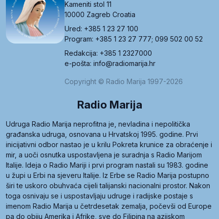
Kameniti stol 11
10000 Zagreb Croatia
Ured: +385 1 23 27 100
Program: +385 1 23 27 777; 099 502 00 52
Redakcija: +385 1 2327000
e-pošta: info@radiomarija.hr
Copyright © Radio Marija 1997-2026
Radio Marija
Udruga Radio Marija neprofitna je, nevladina i nepolitička
građanska udruga, osnovana u Hrvatskoj 1995. godine. Prvi
inicijativni odbor nastao je u krilu Pokreta krunice za obraćenje i
mir, a uoči osnutka uspostavljena je suradnja s Radio Marijom
Italije. Ideja o Radio Mariji i prvi program nastali su 1983. godine
u župi u Erbi na sjeveru Italije. Iz Erbe se Radio Marija postupno
širi te uskoro obuhvaća cijeli talijanski nacionalni prostor. Nakon
toga osnivaju se i uspostavljaju udruge i radijske postaje s
imenom Radio Marija u četrdesetak zemalja, počevši od Europe
pa do obiju Amerika i Afrike, sve do Filipina na azijskom