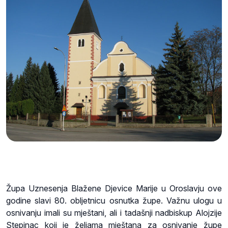
Župa Uznesenja Blažene Djevice Marije u Oroslavju ove
godine slavi 80. obljetnicu osnutka župe. Važnu ulogu u
osnivanju imali su mještani, ali i tadašnji nadbiskup Alojzije
Stepinac koji je željama mještana za osnivanje župe