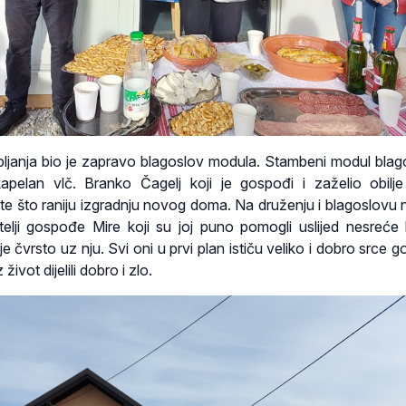
pljanja bio je zapravo blagoslov modula. Stambeni modul blag
 kapelan vlč. Branko Čagelj koji je gospođi i zaželio obilj
 te što raniju izgradnju novog doma. Na druženju i blagoslovu n
jatelji gospođe Mire koji su joj puno pomogli uslijed nesreće 
alje čvrsto uz nju. Svi oni u prvi plan ističu veliko i dobro srce
ivot dijelili dobro i zlo.