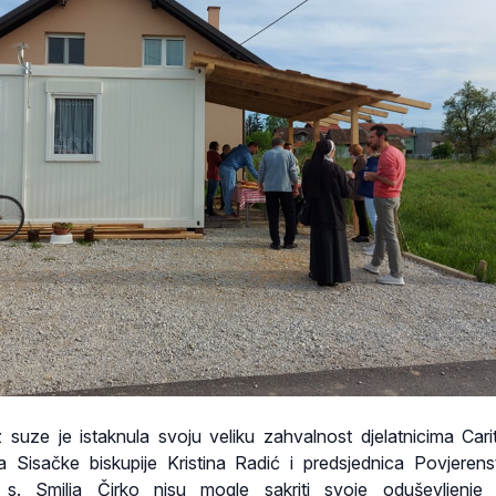
suze je istaknula svoju veliku zahvalnost djelatnicima Cari
sa Sisačke biskupije Kristina Radić i predsjednica Povjeren
s. Smilja Čirko nisu mogle sakriti svoje oduševljenje