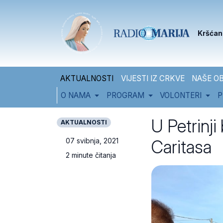
Skip to content
Skip to footer
Kršćan
AKTUALNOSTI
VIJESTI IZ CRKVE
NAŠE OB
O NAMA
PROGRAM
VOLONTERI
P
U Petrinj
AKTUALNOSTI
Caritasa
07 svibnja, 2021
2 minute čitanja