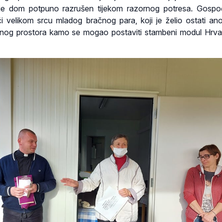
ji je dom potpuno razrušen tijekom razornog potresa. Gospo
i velikom srcu mladog bračnog para, koji je želio ostati an
jišnog prostora kamo se mogao postaviti stambeni modul Hrv