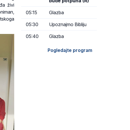
bude potpuna (R)
đa živi
oniman,
05:15
Glazba
atskoga
05:30
Upoznajmo Bibliju
05:40
Glazba
Pogledajte program