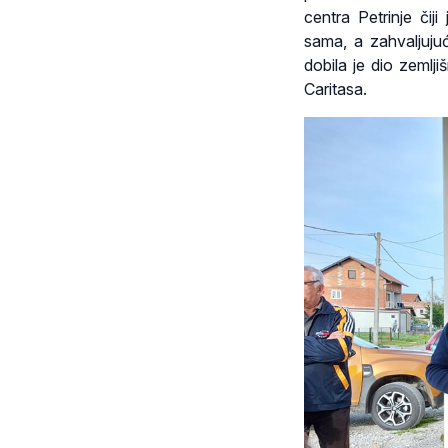
centra Petrinje či
sama, a zahvaljujuć
dobila je dio zeml
Caritasa.