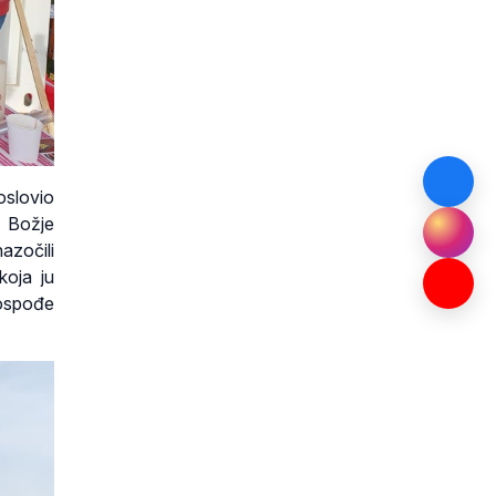
oslovio
e Božje
azočili
koja ju
 gospođe