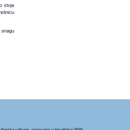
o stoje
rešnicu
e snagu
građanska udruga, osnovana u Hrvatskoj 1995.