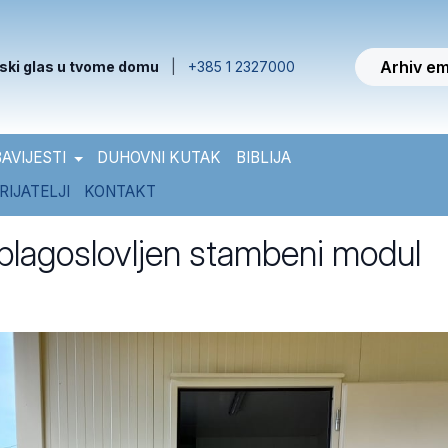
Arhiv em
ski glas u tvome domu
|
+385 1 2327000
AVIJESTI
DUHOVNI KUTAK
BIBLIJA
RIJATELJI
KONTAKT
i blagoslovljen stambeni modul