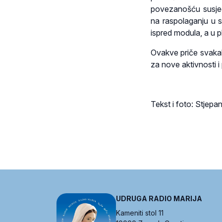
povezanošću susjeda
na raspolaganju u s
ispred modula, a u p
Ovakve priče svakak
za nove aktivnosti i 
Tekst i foto: Stjepa
UDRUGA RADIO MARIJA
Kameniti stol 11