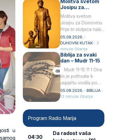
Molitva svetom
Snježna. Ovaj naziv,
Josipu za
Sancta Maria…
Domovinu
Molitva svetom
Josipu za Domovinu
Prije tri stoljeća naši
su pradjedovi
05.08.2026. ·
odlučili, svečano
DUHOVNI KUTAK ·
3
izjavili i službeno
minute čitanja
Biblija za svaki
proglasili da Ti, brižni
dan – Mudr 11-15
Poočime Isusov,…
Mudr 11-15 11 1 Ona
im je pothvate k
uspjehu vodila po
ruci proroka svetog2
05.08.2026. · BIBLIJA ·
kad su prohodili
13 minute čitanja
pustoš nenastanjenui
dizali…
Program Radio Marija
gosti u
Da radost vaša
04:30
 samog