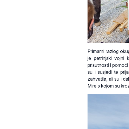
Primarni razlog oku
je petrinjski vojni
prisutnosti i pomoći
su i susjedi te pri
zahvatila, ali su i d
Mire s kojom su kroz ž