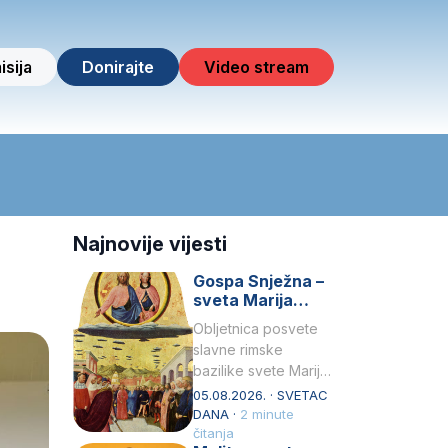
isija
Donirajte
Video stream
Najnovije vijesti
Gospa Snježna –
sveta Marija
Velika, zaštitnica
Obljetnica posvete
rimske bazilike
slavne rimske
bazilike svete Marije
Velike (Santa Maria
05.08.2026. · SVETAC
Maggiore) u narodu
DANA ·
2 minute
se slavi kao Gospa
čitanja