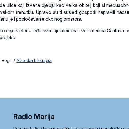
 ulice koji izvana djeluju kao velika obitelj koji si međusobn
vakom trenutku. Upravo su ti susjedi gospođi napravili nadst
lanu je i popločavanje okolnog prostora.
o daju vjetar u leđa svim djelatnicima i volonterima Caritasa t
projekte.
n Vego /
Sisačka biskupija
Radio Marija
Udruga Radio Marija neprofitna je, nevladina i nepolitička 