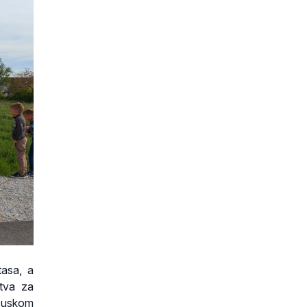
tasa, a
stva za
 uskom