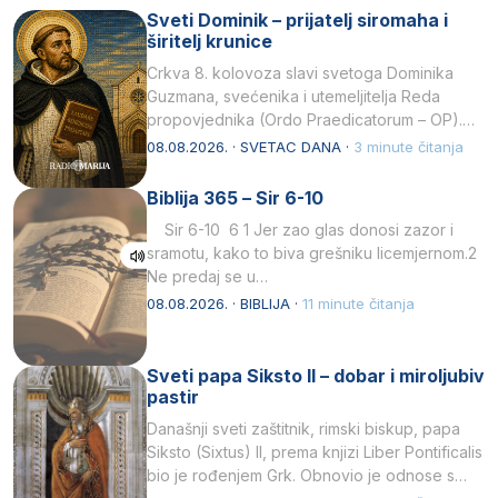
Sveti Dominik – prijatelj siromaha i
širitelj krunice
Crkva 8. kolovoza slavi svetoga Dominika
Guzmana, svećenika i utemeljitelja Reda
propovjednika (Ordo Praedicatorum – OP).
Svojim životom, dubokom ljubavlju prema
08.08.2026. · SVETAC DANA ·
3 minute čitanja
Kristu…
Biblija 365 – Sir 6-10
Sir 6-10 6 1 Jer zao glas donosi zazor i
sramotu, kako to biva grešniku licemjernom.2
Ne predaj se u…
08.08.2026. · BIBLIJA ·
11 minute čitanja
Sveti papa Siksto II – dobar i miroljubiv
pastir
Današnji sveti zaštitnik, rimski biskup, papa
Siksto (Sixtus) II, prema knjizi Liber Pontificalis
bio je rođenjem Grk. Obnovio je odnose s