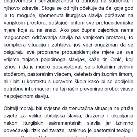
odgovornost i senzibiliziranost u odnosu na sudionike i
njihovo zdravlje. Stoga se od njih očekuje da će, gdje god
je to moguće, spomenuta liturgijska slavlja održavati na
vanjskom prostoru, poštujući pritom sve protuepidemijske
mjere koje su na snazi. Ako pak župna zajednica nema
mogućnosti održavanja slavlja na vanjskom prostoru, to
komplicira situaciju i zahtijeva još veći angažman da se
osiguraju sve propisane protuepidemijske mjere za sve
vrijeme trajanja pojedinoga slavlja«, kaže dr. Crnić, koji
iznosi i da je mudro posavjetovati se s lokalnim civilnim
stožerom, pastoralnim vijećem, katehetskim župnim timom,
ali i biti u kontaktu s upravom škola kako bi se podijelile
potrebne informacije i na taj način prevenirao proboj virusa
na pojedinom slavlju.
Obitelji moraju biti svjesne da trenutačna situacija ne pruža
uvjete za velika obiteljska slavlja, druženja i okupljanja
nakon liturgijskih sakramentalnih slavlja jer iznimno
povećavaju rizik od zaraze, istaknuo je pastoralni teolog i