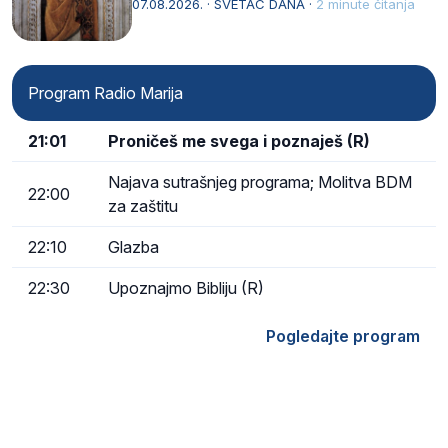
afričkim…
07.08.2026. · SVETAC DANA ·
2 minute čitanja
Program Radio Marija
21:01
Proničeš me svega i poznaješ (R)
Najava sutrašnjeg programa; Molitva BDM
22:00
za zaštitu
22:10
Glazba
22:30
Upoznajmo Bibliju (R)
Pogledajte program