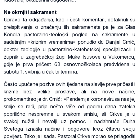
Ne okrnjiti sakrament
Upravo ta odgađanja, kao i česti komentari, potaknuli su
preispitivanja o značenju tih sakramenata pa je za Glas
Koncila pastoralno-teološki pogled na sakramente u
sadašnjim »kriznim vremenima« ponudio dr. Danijel Crnić,
doktor teologije u pastoralno-katehetskoj specijalizaciji i
župnik u zagrebačkoj župi Muke Isusove u Vukomercu,
gdje je prva pričest 63 osnovnoškolaca predviđena u
subotu 1. svibnja u čak tri termina.
Često upućene pozive ovih tjedana na slavlje prve pričesti i
krizme bez velike proslave, ali na nove načine,
prokomentirao je dr. Crnić: »Pandemija koronavirusa nas je,
smije se reći, prije nešto više od godinu dana zatekla
poprilično nespremne u svakom smislu, ali Crkva je u
svakoj nuždi i nevolji uz pomoć i nadahnuće Duha
Svetoga iznašla načine i odgovore kroz čitavu svoju
povijest. Tako je i sada. Pastoral Crkve morao se prilagoditi