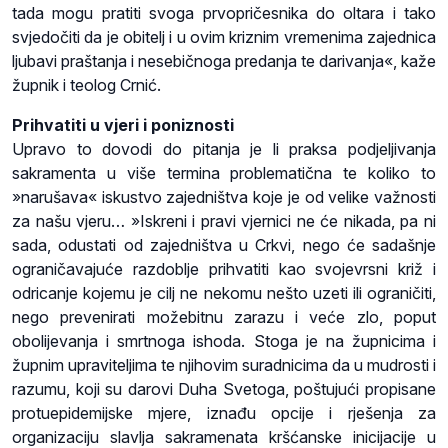
tada mogu pratiti svoga prvopričesnika do oltara i tako
svjedočiti da je obitelj i u ovim kriznim vremenima zajednica
ljubavi praštanja i nesebičnoga predanja te darivanja«, kaže
župnik i teolog Crnić.
Prihvatiti u vjeri i poniznosti
Upravo to dovodi do pitanja je li praksa podjeljivanja
sakramenta u više termina problematična te koliko to
»narušava« iskustvo zajedništva koje je od velike važnosti
za našu vjeru… »Iskreni i pravi vjernici ne će nikada, pa ni
sada, odustati od zajedništva u Crkvi, nego će sadašnje
ograničavajuće razdoblje prihvatiti kao svojevrsni križ i
odricanje kojemu je cilj ne nekomu nešto uzeti ili ograničiti,
nego prevenirati možebitnu zarazu i veće zlo, poput
obolijevanja i smrtnoga ishoda. Stoga je na župnicima i
župnim upraviteljima te njihovim suradnicima da u mudrosti i
razumu, koji su darovi Duha Svetoga, poštujući propisane
protuepidemijske mjere, iznađu opcije i rješenja za
organizaciju slavlja sakramenata kršćanske inicijacije u