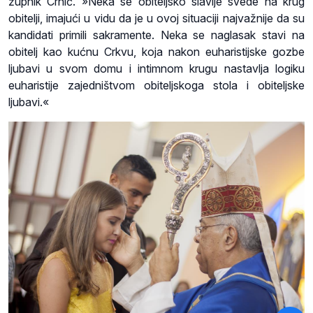
župnik Crnić. »Neka se obiteljsko slavlje svede na krug
obitelji, imajući u vidu da je u ovoj situaciji najvažnije da su
kandidati primili sakramente. Neka se naglasak stavi na
obitelj kao kućnu Crkvu, koja nakon euharistijske gozbe
ljubavi u svom domu i intimnom krugu nastavlja logiku
euharistije zajedništvom obiteljskoga stola i obiteljske
ljubavi.«