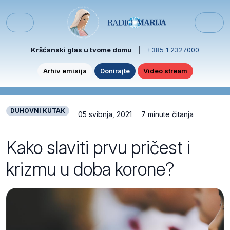
Skip to content
Skip to footer
Menu
Kršćanski glas u tvome domu
|
+385 1 2327000
Arhiv emisija
Donirajte
Video stream
DUHOVNI KUTAK
05 svibnja, 2021
7 minute čitanja
Kako slaviti prvu pričest i
krizmu u doba korone?