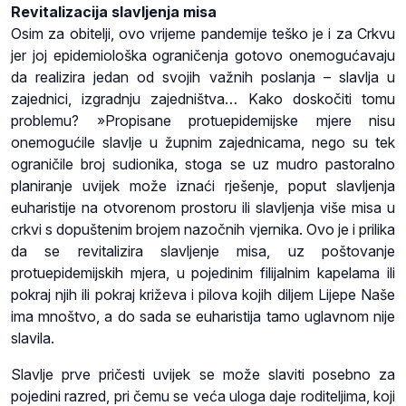
Revitalizacija slavljenja misa
Osim za obitelji, ovo vrijeme pandemije teško je i za Crkvu
jer joj epidemiološka ograničenja gotovo onemogućavaju
da realizira jedan od svojih važnih poslanja – slavlja u
zajednici, izgradnju zajedništva… Kako doskočiti tomu
problemu? »Propisane protuepidemijske mjere nisu
onemogućile slavlje u župnim zajednicama, nego su tek
ograničile broj sudionika, stoga se uz mudro pastoralno
planiranje uvijek može iznaći rješenje, poput slavljenja
euharistije na otvorenom prostoru ili slavljenja više misa u
crkvi s dopuštenim brojem nazočnih vjernika. Ovo je i prilika
da se revitalizira slavljenje misa, uz poštovanje
protuepidemijskih mjera, u pojedinim filijalnim kapelama ili
pokraj njih ili pokraj križeva i pilova kojih diljem Lijepe Naše
ima mnoštvo, a do sada se euharistija tamo uglavnom nije
slavila.
Slavlje prve pričesti uvijek se može slaviti posebno za
pojedini razred, pri čemu se veća uloga daje roditeljima, koji