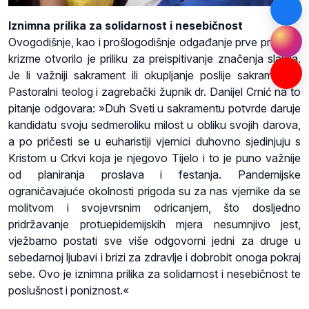
Iznimna prilika za solidarnost i nesebičnost
Ovogodišnje, kao i prošlogodišnje odgađanje prve pričesti i
krizme otvorilo je priliku za preispitivanje značenja slavlja.
Je li važniji sakrament ili okupljanje poslije sakramenta?
Pastoralni teolog i zagrebački župnik dr. Danijel Crnić na to
pitanje odgovara: »Duh Sveti u sakramentu potvrde daruje
kandidatu svoju sedmeroliku milost u obliku svojih darova,
a po pričesti se u euharistiji vjernici duhovno sjedinjuju s
Kristom u Crkvi koja je njegovo Tijelo i to je puno važnije
od planiranja proslava i festanja. Pandemijske
ograničavajuće okolnosti prigoda su za nas vjernike da se
molitvom i svojevrsnim odricanjem, što dosljedno
pridržavanje protuepidemijskih mjera nesumnjivo jest,
vježbamo postati sve više odgovorni jedni za druge u
sebedarnoj ljubavi i brizi za zdravlje i dobrobit onoga pokraj
sebe. Ovo je iznimna prilika za solidarnost i nesebičnost te
poslušnost i poniznost.«