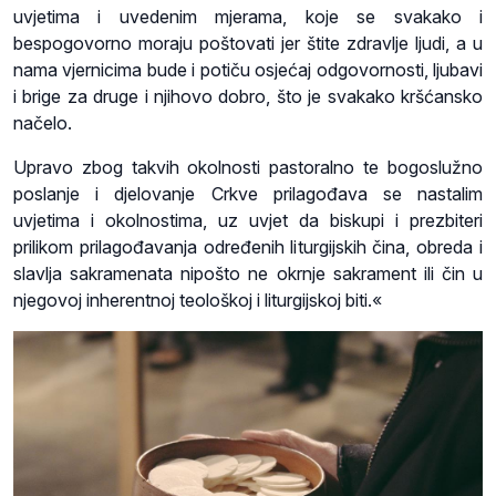
uvjetima i uvedenim mjerama, koje se svakako i
bespogovorno moraju poštovati jer štite zdravlje ljudi, a u
nama vjernicima bude i potiču osjećaj odgovornosti, ljubavi
i brige za druge i njihovo dobro, što je svakako kršćansko
načelo.
Upravo zbog takvih okolnosti pastoralno te bogoslužno
poslanje i djelovanje Crkve prilagođava se nastalim
uvjetima i okolnostima, uz uvjet da biskupi i prezbiteri
prilikom prilagođavanja određenih liturgijskih čina, obreda i
slavlja sakramenata nipošto ne okrnje sakrament ili čin u
njegovoj inherentnoj teološkoj i liturgijskoj biti.«