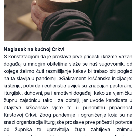
Naglasak na kućnoj Crkvi
S konstatacijom da je proslava prve pričesti i krizme važan
događaj u mnogim obiteljima slaže se naš sugovornik, od
kojega želimo čuti razmišljanje kakav bi trebao biti pogled
na ta slavlja u pandemiji. »Sakramenti kršćanske inicijacije:
krštenje, potvrda i euharistija uvijek su značajan pastoralni,
liturgijski, duhovni, pa i emotivni događaj, kako za vjerničku
župnu zajednicu tako i za obitelji, jer uvode kandidata u
otajstva kršćanske vjere te u punobitnu pripadnost
Kristovoj Crkvi. Zbog pandemije i ograničenja koja su na
snazi organizacija liturgijske proslave prve pričesti i potvrde
od župnika te upravitelja župa zahtijeva iznimnu