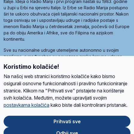
Italije. Ideja o Radio Mariji i prvi program nastali su 1983. godine
u župi u Erbi na sjeveru Italije. Iz Erbe se Radio Marija postupno
širi te uskoro obuhvaća cijeli talijanski nacionalni prostor. Nakon
toga osnivaju se i uspostavljaju udruge i radijske postaje s
imenom Radio Marija u četrdesetak zemalja, počevši od Europe
pa do obiju Amerika i Afrike, sve do Filipina na azijskom
kontinentu.
Sve su nacionalne udruge utemeljene autonomno u svojim
zemljama, a međusobna su povezane preko krovne udruge
pod nazivom Svjetska obitelj Radio Marije (World Family of
Koristimo kolačiće!
Radio Maria). Svjetsku obitelj utemeljilo je sedam članica, među
kojima je i hrvatska Udruga Radio Marija.
Na našoj web stranici koristimo kolačiće kako bismo
osigurali osnovne funkcionalnosti i pravilno funkcioniranje
stranice. Klikom na "Prihvati sve" pristajete na korištenje
svih kolačića. Međutim, možete upravljati svojim
O nama
Radio
Program
Volonteri
Prijatelji
Kontakt
Pravila privatnosti
postavkama kolačića
kako biste dali kontrolirani pristanak.
Kolačići
Uvjeti korištenja
Ova stranica je zaštićena Google reCAPTCHA sustavom
Prihvati sve
Odbij sve
App
Google