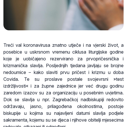
Treći val koronavirusa znatno utječe i na vjerski život, a
posebice u uskrsnom vremenu ciklusa liturgijske godine
koje je uobičajeno rezervirano za prvopričesnička i
krizmanička slavlja. Posljednjih tjedana javljaju se brojne
nedoumice – kako slaviti prvu pričest i krizmu u doba
Covida. Te su proslave postale svojevrsni »test
izdržljivosti« i za župne zajednice jer već drugu godinu
zaredom izazov su za organizaciju u posebnim uvjetima.
Dok se slavlja u npr. Zagrebačkoj nadbiskupiji redovito
održavaju, jasno, prilagođena okolnostima, postoje
biskupije u kojima su najavljeni datumi slavlja podjele
sakramenta, kojemu su se djeca i njihove obitelji mjesecima
radovale, otkazani ili odgođeni…