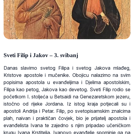
Sveti Filip i Jakov – 3. svibanj
Danas slavimo svetog Filipa i svetog Jakova mlađeg,
Kristove apostole i mučenike. Obojicu nalazimo na svim
popisima apostola u evanđeljima i Djelima apostolskim,
Filipa kao petog, Jakova kao devetog. Sveti Filip rodio se
početkom I. stoljeća u Betsaidi na Genezaretskom jezeru,
istočno od rijeke Jordana. Iz istog kraja potjecali su i
apostoli Andrija i Petar. Filip, po svetopisamskim znalcima
plah, naivan i praktičan čovjek, bio je prijatelj apostola i
evanđelista Ivana te zajedno s njim pripadao učeničkom
krugu Ivana Krstitelja. Ivanovo evanđelje spominje ga na