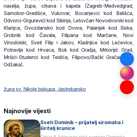
naselja, župa, crkava i kapela (Zagreb-Medvedgrad,
Samobor-Gradišće, Vukovar, Bocanjevci kod Belišća,
Odvorci-Grgurevići kod Sibinja, Letovčan Novodvorski kod
Klanjca, Gvozdansko kod Dvora, Palanjek kod Siska,
Grobnik kod Čavala, Filipana kod Marčane, Novi
Vinodolski, Sveti Filip i Jakov, Kladnjice kod Lećevice,
Potravlje kod Hrvaca, Bok kod Orašja, Mrkonjić Grad,
Mršići-Studenci kod Teslića, Filipovo/Bački Gračac kod
Odžaka).
župa sv. Nikole biskupa, Jastrebarsko
Najnovije vijesti
Sveti Dominik – prijatelj siromaha i
širitelj krunice
Crkva 8. kolovoza slavi svetoga Dominika