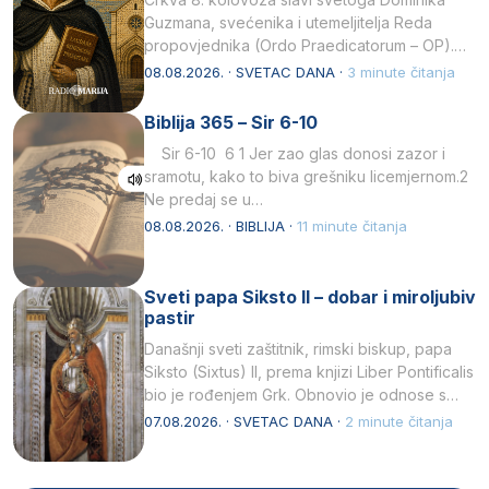
Guzmana, svećenika i utemeljitelja Reda
propovjednika (Ordo Praedicatorum – OP).
Svojim životom, dubokom ljubavlju prema
08.08.2026. · SVETAC DANA ·
3 minute čitanja
Kristu…
Biblija 365 – Sir 6-10
Sir 6-10 6 1 Jer zao glas donosi zazor i
sramotu, kako to biva grešniku licemjernom.2
Ne predaj se u…
08.08.2026. · BIBLIJA ·
11 minute čitanja
Sveti papa Siksto II – dobar i miroljubiv
pastir
Današnji sveti zaštitnik, rimski biskup, papa
Siksto (Sixtus) II, prema knjizi Liber Pontificalis
bio je rođenjem Grk. Obnovio je odnose s
afričkim…
07.08.2026. · SVETAC DANA ·
2 minute čitanja