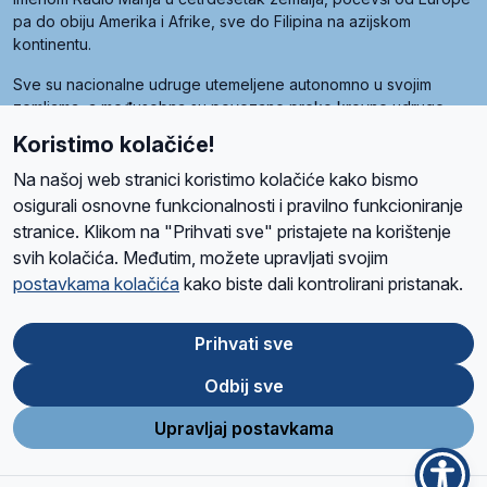
pa do obiju Amerika i Afrike, sve do Filipina na azijskom
kontinentu.
Sve su nacionalne udruge utemeljene autonomno u svojim
zemljama, a međusobna su povezane preko krovne udruge
pod nazivom Svjetska obitelj Radio Marije (World Family of
Koristimo kolačiće!
Radio Maria). Svjetsku obitelj utemeljilo je sedam članica, među
kojima je i hrvatska Udruga Radio Marija.
Na našoj web stranici koristimo kolačiće kako bismo
osigurali osnovne funkcionalnosti i pravilno funkcioniranje
stranice. Klikom na "Prihvati sve" pristajete na korištenje
svih kolačića. Međutim, možete upravljati svojim
O nama
Radio
Program
Volonteri
Prijatelji
Kontakt
Pravila privatnosti
postavkama kolačića
kako biste dali kontrolirani pristanak.
Kolačići
Uvjeti korištenja
Ova stranica je zaštićena Google reCAPTCHA sustavom
Prihvati sve
Odbij sve
App
Google
Store
Play
Upravljaj postavkama
Design and development
SIK
&
C-Tel