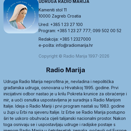
UDRUGA RADIO MARIJA
Kameniti stol 11
10000 Zagreb Croatia
Ured: +385 1 23 27 100
Program: +385 1 23 27 777; 099 502 00 52
Redakcija: +385 1 2327000
e-pošta: info@radiomarija.hr
Copyright © Radio Marija 1997-2026
Radio Marija
Udruga Radio Marija neprofitna je, nevladina i nepolitička
građanska udruga, osnovana u Hrvatskoj 1995. godine. Prvi
inicijativni odbor nastao je u krilu Pokreta krunice za obraćenje i
mir, a uoči osnutka uspostavljena je suradnja s Radio Marijom
Italije. Ideja o Radio Mariji i prvi program nastali su 1983. godine
u župi u Erbi na sjeveru Italije. Iz Erbe se Radio Marija postupno
širi te uskoro obuhvaća cijeli talijanski nacionalni prostor. Nakon
toga osnivaju se i uspostavljaju udruge i radijske postaje s
imenom Radio Marija u četrdesetak zemalja, počevši od Europe