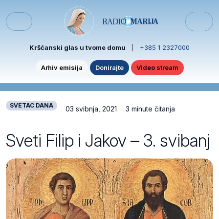
Skip to content
Skip to footer
Menu
Kršćanski glas u tvome domu
|
+385 1 2327000
Arhiv emisija
Donirajte
Video stream
SVETAC DANA
03 svibnja, 2021
3 minute čitanja
Sveti Filip i Jakov – 3. svibanj