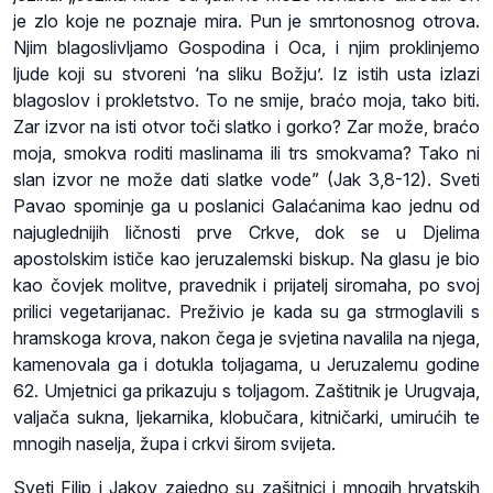
je zlo koje ne poznaje mira. Pun je smrtonosnog otrova.
Njim blagoslivljamo Gospodina i Oca, i njim proklinjemo
ljude koji su stvoreni ‘na sliku Božju’. Iz istih usta izlazi
blagoslov i prokletstvo. To ne smije, braćo moja, tako biti.
Zar izvor na isti otvor toči slatko i gorko? Zar može, braćo
moja, smokva roditi maslinama ili trs smokvama? Tako ni
slan izvor ne može dati slatke vode” (Jak 3,8-12). Sveti
Pavao spominje ga u poslanici Galaćanima kao jednu od
najuglednijih ličnosti prve Crkve, dok se u Djelima
apostolskim ističe kao jeruzalemski biskup. Na glasu je bio
kao čovjek molitve, pravednik i prijatelj siromaha, po svoj
prilici vegetarijanac. Preživio je kada su ga strmoglavili s
hramskoga krova, nakon čega je svjetina navalila na njega,
kamenovala ga i dotukla toljagama, u Jeruzalemu godine
62. Umjetnici ga prikazuju s toljagom. Zaštitnik je Urugvaja,
valjača sukna, ljekarnika, klobučara, kitničarki, umirućih te
mnogih naselja, župa i crkvi širom svijeta.
Sveti Filip i Jakov zajedno su zašitnici i mnogih hrvatskih