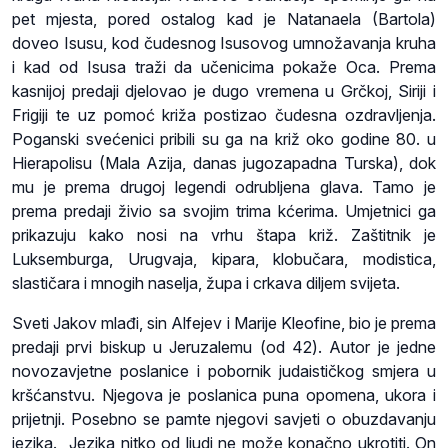
pet mjesta, pored ostalog kad je Natanaela (Bartola)
doveo Isusu, kod čudesnog Isusovog umnožavanja kruha
i kad od Isusa traži da učenicima pokaže Oca. Prema
kasnijoj predaji djelovao je dugo vremena u Grčkoj, Siriji i
Frigiji te uz pomoć križa postizao čudesna ozdravljenja.
Poganski svećenici pribili su ga na križ oko godine 80. u
Hierapolisu (Mala Azija, danas jugozapadna Turska), dok
mu je prema drugoj legendi odrubljena glava. Tamo je
prema predaji živio sa svojim trima kćerima. Umjetnici ga
prikazuju kako nosi na vrhu štapa križ. Zaštitnik je
Luksemburga, Urugvaja, kipara, klobučara, modistica,
slastičara i mnogih naselja, župa i crkava diljem svijeta.
Sveti Jakov mlađi, sin Alfejev i Marije Kleofine, bio je prema
predaji prvi biskup u Jeruzalemu (od 42). Autor je jedne
novozavjetne poslanice i pobornik judaističkog smjera u
kršćanstvu. Njegova je poslanica puna opomena, ukora i
prijetnji. Posebno se pamte njegovi savjeti o obuzdavanju
jezika. „Jezika nitko od ljudi ne može konačno ukrotiti. On