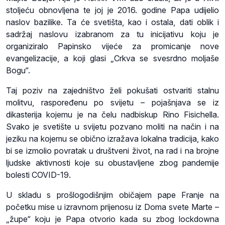
stoljeću obnovljena te joj je 2016. godine Papa udijelio
naslov bazilike. Ta će svetišta, kao i ostala, dati oblik i
sadržaj naslovu izabranom za tu inicijativu koju je
organiziralo Papinsko vijeće za promicanje nove
evangelizacije, a koji glasi „Crkva se svesrdno moljaše
Bogu“.
Taj poziv na zajedništvo želi pokušati ostvariti stalnu
molitvu, raspoređenu po svijetu – pojašnjava se iz
dikasterija kojemu je na čelu nadbiskup Rino Fisichella.
Svako je svetište u svijetu pozvano moliti na način i na
jeziku na kojemu se obično izražava lokalna tradicija, kako
bi se izmolio povratak u društveni život, na rad i na brojne
ljudske aktivnosti koje su obustavljene zbog pandemije
bolesti COVID-19.
U skladu s prošlogodišnjim običajem pape Franje na
početku mise u izravnom prijenosu iz Doma svete Marte –
„župe“ koju je Papa otvorio kada su zbog lockdowna