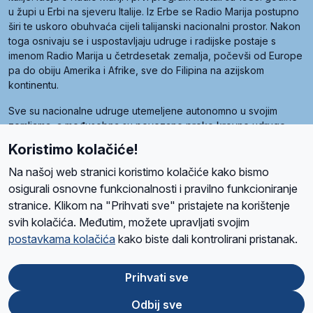
u župi u Erbi na sjeveru Italije. Iz Erbe se Radio Marija postupno
širi te uskoro obuhvaća cijeli talijanski nacionalni prostor. Nakon
toga osnivaju se i uspostavljaju udruge i radijske postaje s
imenom Radio Marija u četrdesetak zemalja, počevši od Europe
pa do obiju Amerika i Afrike, sve do Filipina na azijskom
kontinentu.
Sve su nacionalne udruge utemeljene autonomno u svojim
zemljama, a međusobna su povezane preko krovne udruge
pod nazivom Svjetska obitelj Radio Marije (World Family of
Koristimo kolačiće!
Radio Maria). Svjetsku obitelj utemeljilo je sedam članica, među
kojima je i hrvatska Udruga Radio Marija.
Na našoj web stranici koristimo kolačiće kako bismo
osigurali osnovne funkcionalnosti i pravilno funkcioniranje
stranice. Klikom na "Prihvati sve" pristajete na korištenje
svih kolačića. Međutim, možete upravljati svojim
O nama
Radio
Program
Volonteri
Prijatelji
Kontakt
Pravila privatnosti
postavkama kolačića
kako biste dali kontrolirani pristanak.
Kolačići
Uvjeti korištenja
Ova stranica je zaštićena Google reCAPTCHA sustavom
Prihvati sve
Odbij sve
App
Google