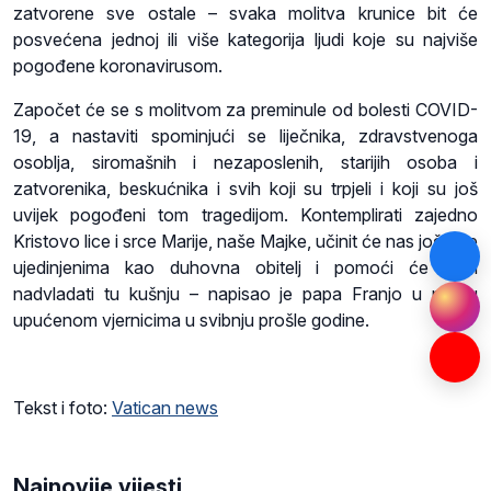
zatvorene sve ostale – svaka molitva krunice bit će
posvećena jednoj ili više kategorija ljudi koje su najviše
pogođene koronavirusom.
Započet će se s molitvom za preminule od bolesti COVID-
19, a nastaviti spominjući se liječnika, zdravstvenoga
osoblja, siromašnih i nezaposlenih, starijih osoba i
zatvorenika, beskućnika i svih koji su trpjeli i koji su još
uvijek pogođeni tom tragedijom. Kontemplirati zajedno
Kristovo lice i srce Marije, naše Majke, učinit će nas još više
ujedinjenima kao duhovna obitelj i pomoći će nam
nadvladati tu kušnju – napisao je papa Franjo u pismu
upućenom vjernicima u svibnju prošle godine.
Tekst i foto:
Vatican news
Najnovije vijesti