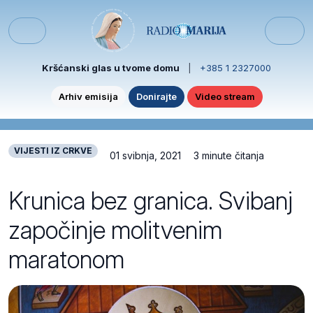
Skip to content
Skip to footer
Menu
Kršćanski glas u tvome domu
|
+385 1 2327000
Arhiv emisija
Donirajte
Video stream
VIJESTI IZ CRKVE
01 svibnja, 2021
3 minute čitanja
Krunica bez granica. Svibanj
započinje molitvenim
maratonom