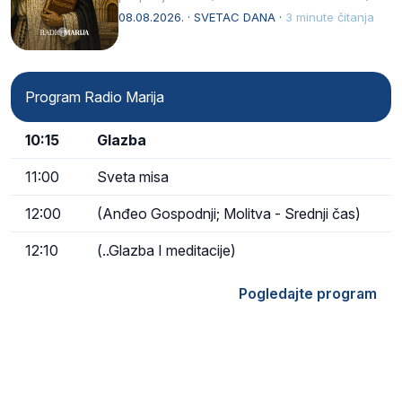
Svojim životom, dubokom ljubavlju prema
08.08.2026. · SVETAC DANA ·
3 minute čitanja
Kristu…
Program Radio Marija
10:15
Glazba
11:00
Sveta misa
12:00
(Anđeo Gospodnji; Molitva - Srednji čas)
12:10
(..Glazba I meditacije)
Pogledajte program