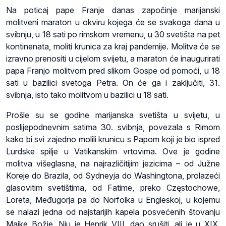
Na poticaj pape Franje danas započinje marijanski
molitveni maraton u okviru kojega će se svakoga dana u
svibnju, u 18 sati po rimskom vremenu, u 30 svetišta na pet
kontinenata, moliti krunica za kraj pandemije. Molitva će se
izravno prenositi u cijelom svijetu, a maraton će inaugurirati
papa Franjo molitvom pred slikom Gospe od pomoći, u 18
sati u bazilici svetoga Petra. On će ga i zaključiti, 31.
svibnja, isto tako molitvom u bazilici u 18 sati.
Prošle su se godine marijanska svetišta u svijetu, u
poslijepodnevnim satima 30. svibnja, povezala s Rimom
kako bi svi zajedno molili krunicu s Papom koji je bio ispred
Lurdske spilje u Vatikanskim vrtovima. Ove je godine
molitva višeglasna, na najrazličitijim jezicima – od Južne
Koreje do Brazila, od Sydneyja do Washingtona, prolazeći
glasovitim svetištima, od Fatime, preko Częstochowe,
Loreta, Međugorja pa do Norfolka u Engleskoj, u kojemu
se nalazi jedna od najstarijih kapela posvećenih štovanju
Majke Božje. Nju je Henrik VIII. dao srušiti, ali je u XIX.