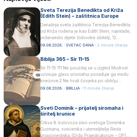
Sveta Terezija Benedikta od Križa
(Edith Stein) – zaštitnica Europe
Današnja sveta zaštitnica Terezija Benedikta
od Križa rođena je kao Edith Stein, najmlađe,
jedanaesto dijete židovske obitelji, 12.
listopada 1891, u Wrocławu…
09.08.2026. · SVETAC DANA ·
2 minute čitanja
Biblija 365 – Sir 11–15
Sir 11–15 111 Ne pouzdaj se u izgled Mudrost
uzvisuje glavu siromahui posađuje ga među
knezove.2 Ne hvali čovjeka po obličju
njegovui…
09.08.2026. · BIBLIJA ·
11 minute čitanja
Sveti Dominik – prijatelj siromaha i
širitelj krunice
Crkva 8. kolovoza slavi svetoga Dominika
Guzmana, svećenika i utemeljitelja Reda
propovjednika (Ordo Praedicatorum – OP).