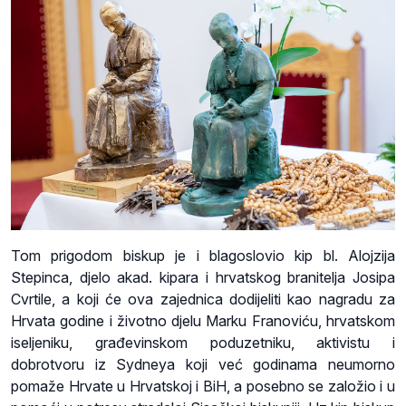
Tom prigodom biskup je i blagoslovio kip bl. Alojzija
Stepinca, djelo akad. kipara i hrvatskog branitelja Josipa
Cvrtile, a koji će ova zajednica dodijeliti kao nagradu za
Hrvata godine i životno djelu Marku Franoviću, hrvatskom
iseljeniku, građevinskom poduzetniku, aktivistu i
dobrotvoru iz Sydneya koji već godinama neumorno
pomaže Hrvate u Hrvatskoj i BiH, a posebno se založio i u