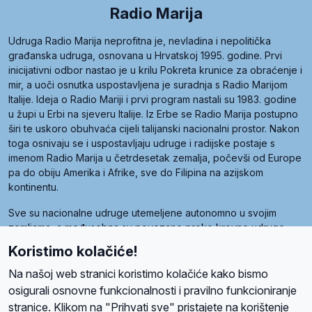
Radio Marija
Udruga Radio Marija neprofitna je, nevladina i nepolitička
građanska udruga, osnovana u Hrvatskoj 1995. godine. Prvi
inicijativni odbor nastao je u krilu Pokreta krunice za obraćenje i
mir, a uoči osnutka uspostavljena je suradnja s Radio Marijom
Italije. Ideja o Radio Mariji i prvi program nastali su 1983. godine
u župi u Erbi na sjeveru Italije. Iz Erbe se Radio Marija postupno
širi te uskoro obuhvaća cijeli talijanski nacionalni prostor. Nakon
toga osnivaju se i uspostavljaju udruge i radijske postaje s
imenom Radio Marija u četrdesetak zemalja, počevši od Europe
pa do obiju Amerika i Afrike, sve do Filipina na azijskom
kontinentu.
Sve su nacionalne udruge utemeljene autonomno u svojim
zemljama, a međusobna su povezane preko krovne udruge
pod nazivom Svjetska obitelj Radio Marije (World Family of
Koristimo kolačiće!
Radio Maria). Svjetsku obitelj utemeljilo je sedam članica, među
kojima je i hrvatska Udruga Radio Marija.
Na našoj web stranici koristimo kolačiće kako bismo
osigurali osnovne funkcionalnosti i pravilno funkcioniranje
stranice. Klikom na "Prihvati sve" pristajete na korištenje