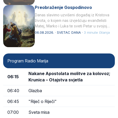
Preobraženje Gospodinovo
Danas slavimo uzvišeni događaj iz Kristova
života, o kojem nas izvješćuju evanđelisti
Matej, Marko i Luka te sveti Petar u svojoj
drugoj…
06.08.2026. · SVETAC DANA ·
3 minute čitanja
Program Radio Marija
Nakane Apostolata molitve za kolovoz;
06:15
Krunica – Otajstva svjetla
06:40
Glazba
06:45
"Riječ o Riječi"
07:00
Sveta misa