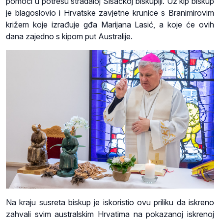
pomoći u potresu stradaloj Sisačkoj biskupiji. Uz kip biskup
je blagoslovio i Hrvatske zavjetne krunice s Branimirovim
križem koje izrađuje gđa Marijana Lasić, a koje će ovih
dana zajedno s kipom put Australije.
Na kraju susreta biskup je iskoristio ovu priliku da iskreno
zahvali svim australskim Hrvatima na pokazanoj iskrenoj