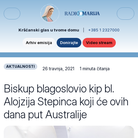
Skip to content
Skip to footer
Menu
Kršćanski glas u tvome domu
|
+385 1 2327000
Arhiv emisija
Donirajte
Video stream
AKTUALNOSTI
26 travnja, 2021
1 minuta čitanja
Biskup blagoslovio kip bl.
Alojzija Stepinca koji će ovih
dana put Australije