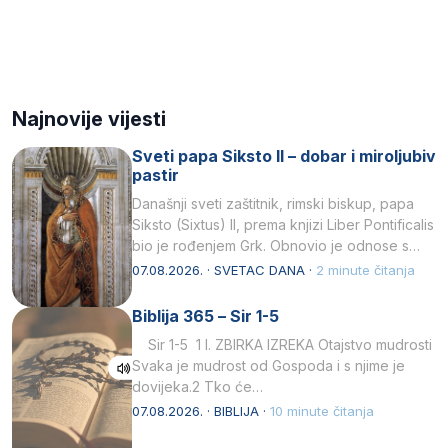
Najnovije vijesti
Sveti papa Siksto II – dobar i miroljubiv
pastir
Današnji sveti zaštitnik, rimski biskup, papa
Siksto (Sixtus) II, prema knjizi Liber Pontificalis
bio je rođenjem Grk. Obnovio je odnose s
afričkim…
07.08.2026. · SVETAC DANA ·
2 minute čitanja
Biblija 365 – Sir 1-5
Sir 1-5 1 I. ZBIRKA IZREKA Otajstvo mudrosti
Svaka je mudrost od Gospoda i s njime je
dovijeka.2 Tko će…
07.08.2026. · BIBLIJA ·
10 minute čitanja