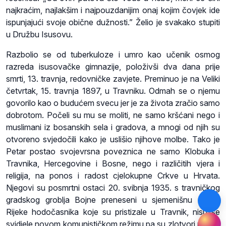
najkraćim, najlakšim i najpouzdanijim onaj kojim čovjek ide
ispunjajući svoje obične dužnosti.” Želio je svakako stupiti
u Družbu Isusovu.
Razbolio se od tuberkuloze i umro kao učenik osmog
razreda isusovačke gimnazije, položivši dva dana prije
smrti, 13. travnja, redovničke zavjete. Preminuo je na Veliki
četvrtak, 15. travnja 1897, u Travniku. Odmah se o njemu
govorilo kao o budućem svecu jer je za života zračio samo
dobrotom. Počeli su mu se moliti, ne samo kršćani nego i
muslimani iz bosanskih sela i gradova, a mnogi od njih su
otvoreno svjedočili kako je uslišio njihove molbe. Tako je
Petar postao svojevrsna poveznica ne samo Klobuka i
Travnika, Hercegovine i Bosne, nego i različitih vjera i
religija, na ponos i radost cjelokupne Crkve u Hrvata.
Njegovi su posmrtni ostaci 20. svibnja 1935. s travničkog
gradskog groblja Bojne preneseni u sjemenišnu crkvu.
Rijeke hodočasnika koje su pristizale u Travnik, nisu se
svidjele novom komunističkom režimu pa su zlotvori nakon