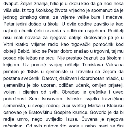
dvaput. Željan znanja, hrlio je u školu kao da ga nosi neka
viša sila. Iz tog školskog života vrijedno je spomenuti da je
jednog zimskog dana, za vrijeme velike bure i mećave,
Petar jedini došao u školu. U dvije godine završio je kao
najbolji učenik četiri razreda s odličnim uspjehom. Roditelji
nisu imali novaca za njegovo daljnje školovanje pa je u
Vitini kratko vrijeme radio kao trgovački pomoćnik kod
obitelji Babić. Iako se Petar dobro snašao u trgovini, taj mu
posao nije ležao na srcu. Nije prestao čeznuti za školom i
knjigom. Uz pomoć svojeg učitelja Tomislava Vuksana
primljen je 1889. u sjemenište u Travniku sa željom da
postane svećenik. Darovit, društven i dobrohotan mladić, u
sjemeništu je bio uzoran, odličan učenik, omiljen prijatelj,
voljen i cijenjen od svih. Obraćao je grešnike i uveo
pobožnost Srcu Isusovom. Istinsko svjetlo travničkog
sjemeništa, u svojoj rodnoj župi svetog Marka u Klobuku
osnovao je Bratovštinu Gospine krunice. Govorio je da bi
radije umro, nego uvrijedio Isusa. Čuvena je njegova
rečenica: „Od svih putova što vode u nebo, meni se čini