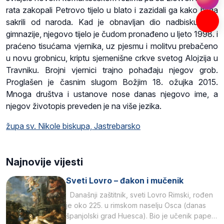
rata zakopali Petrovo tijelo u blato i zazidali ga kako bi ga
sakrili od naroda. Kad je obnavljan dio nadbiskupijske
gimnazije, njegovo tijelo je čudom pronađeno u ljeto 1998. i
praćeno tisućama vjernika, uz pjesmu i molitvu prebačeno
u novu grobnicu, kriptu sjemenišne crkve svetog Alojzija u
Travniku. Brojni vjernici trajno pohađaju njegov grob.
Proglašen je časnim slugom Božjim 18. ožujka 2015.
Mnoga društva i ustanove nose danas njegovo ime, a
njegov životopis preveden je na više jezika.
župa sv. Nikole biskupa, Jastrebarsko
Najnovije vijesti
Sveti Lovro – đakon i mučenik
Današnji zaštitnik, sveti Lovro Rimski, rođen
je oko 225. u rimskom naselju Osca (danas
španjolski grad Huesca). Bio je učenik pape…