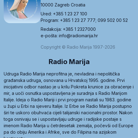
10000 Zagreb Croatia
Ured: +385 1 23 27 100
Program: +385 1 23 27 777; 099 502 00 52
Redakcija: +385 1 2327000
e-pošta: info@radiomarija.hr
Copyright © Radio Marija 1997-2026
Radio Marija
Udruga Radio Marija neprofitna je, nevladina i nepolitička
građanska udruga, osnovana u Hrvatskoj 1995. godine. Prvi
inicijativni odbor nastao je u krilu Pokreta krunice za obraćenje i
mir, a uoči osnutka uspostavljena je suradnja s Radio Marijom
Italije. Ideja o Radio Mariji i prvi program nastali su 1983. godine
u župi u Erbi na sjeveru Italije. Iz Erbe se Radio Marija postupno
širi te uskoro obuhvaća cijeli talijanski nacionalni prostor. Nakon
toga osnivaju se i uspostavljaju udruge i radijske postaje s
imenom Radio Marija u četrdesetak zemalja, počevši od Europe
pa do obiju Amerika i Afrike, sve do Filipina na azijskom