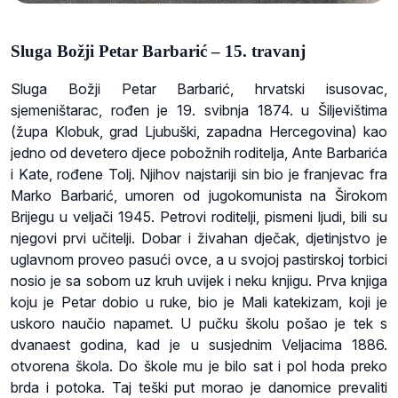
Sluga Božji Petar Barbarić – 15. travanj
Sluga Božji Petar Barbarić, hrvatski isusovac,
sjemeništarac, rođen je 19. svibnja 1874. u Šiljevištima
(župa Klobuk, grad Ljubuški, zapadna Hercegovina) kao
jedno od devetero djece pobožnih roditelja, Ante Barbarića
i Kate, rođene Tolj. Njihov najstariji sin bio je franjevac fra
Marko Barbarić, umoren od jugokomunista na Širokom
Brijegu u veljači 1945. Petrovi roditelji, pismeni ljudi, bili su
njegovi prvi učitelji. Dobar i živahan dječak, djetinjstvo je
uglavnom proveo pasući ovce, a u svojoj pastirskoj torbici
nosio je sa sobom uz kruh uvijek i neku knjigu. Prva knjiga
koju je Petar dobio u ruke, bio je Mali katekizam, koji je
uskoro naučio napamet. U pučku školu pošao je tek s
dvanaest godina, kad je u susjednim Veljacima 1886.
otvorena škola. Do škole mu je bilo sat i pol hoda preko
brda i potoka. Taj teški put morao je danomice prevaliti