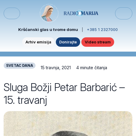
Skip to content
Skip to footer
Menu
Kršćanski glas u tvome domu
|
+385 1 2327000
Arhiv emisija
Donirajte
Video stream
SVETAC DANA
15 travnja, 2021
4 minute čitanja
Sluga Božji Petar Barbarić –
15. travanj