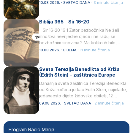
10.08.2026. · SVETAC DANA ·
3 minute čitanja
Biblija 365 – Sir 16-20
Sir 16-20 16 1 Zator bezbožnika Ne želi
mnoštva nevrijedne djece i ne raduj se
bezbožnim sinovima.2 Ma koliko ih bilo,…
10.08.2026. · BIBLIJA ·
11 minute čitanja
Sveta Terezija Benedikta od Križa
(Edith Stein) – zaštitnica Europe
Današnja sveta zaštitnica Terezija Benedikta
od Križa rođena je kao Edith Stein, najmlađe,
jedanaesto dijete židovske obitelji, 12.
listopada 1891, u Wrocławu…
09.08.2026. · SVETAC DANA ·
2 minute čitanja
Program Radio Marija