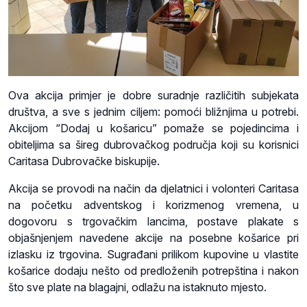
Ova akcija primjer je dobre suradnje različitih subjekata
društva, a sve s jednim ciljem: pomoći bližnjima u potrebi.
Akcijom “Dodaj u košaricu” pomaže se pojedincima i
obiteljima sa šireg dubrovačkog područja koji su korisnici
Caritasa Dubrovačke biskupije.
Akcija se provodi na način da djelatnici i volonteri Caritasa
na početku adventskog i korizmenog vremena, u
dogovoru s trgovačkim lancima, postave plakate s
objašnjenjem navedene akcije na posebne košarice pri
izlasku iz trgovina. Sugrađani prilikom kupovine u vlastite
košarice dodaju nešto od predloženih potrepština i nakon
što sve plate na blagajni, odlažu na istaknuto mjesto.