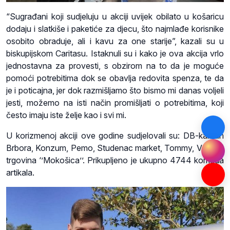
“Sugrađani koji sudjeluju u akciji uvijek obilato u košaricu
dodaju i slatkiše i paketiće za djecu, što najmlađe korisnike
osobito obraduje, ali i kavu za one starije”, kazali su u
biskupijskom Caritasu. Istaknuli su i kako je ova akcija vrlo
jednostavna za provesti, s obzirom na to da je moguće
pomoći potrebitima dok se obavlja redovita spenza, te da
je i poticajna, jer dok razmišljamo što bismo mi danas voljeli
jesti, možemo na isti način promišljati o potrebitima, koji
često imaju iste želje kao i svi mi.
U korizmenoj akciji ove godine sudjelovali su: DB-kantun
Brbora, Konzum, Pemo, Studenac market, Tommy, Velpro i
trgovina ‘’Mokošica’’. Prikupljeno je ukupno 4744 komada
artikala.