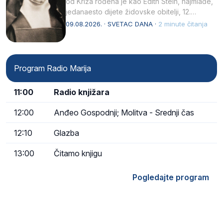
od Križa rođena je kao Edith Stein, najmlađe,
jedanaesto dijete židovske obitelji, 12.
listopada 1891, u Wrocławu…
09.08.2026. · SVETAC DANA ·
2 minute čitanja
Program Radio Marija
11:00
Radio knjižara
12:00
Anđeo Gospodnji; Molitva - Srednji čas
12:10
Glazba
13:00
Čitamo knjigu
Pogledajte program