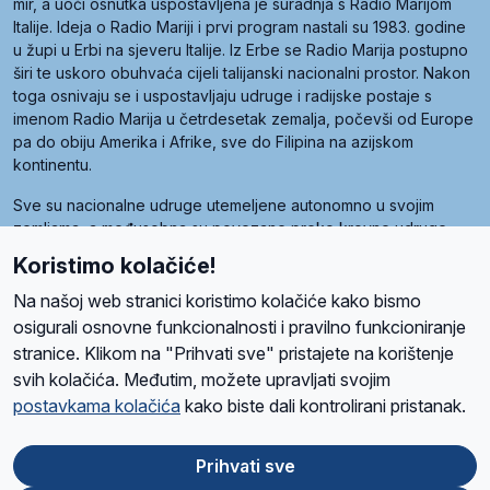
mir, a uoči osnutka uspostavljena je suradnja s Radio Marijom
Italije. Ideja o Radio Mariji i prvi program nastali su 1983. godine
u župi u Erbi na sjeveru Italije. Iz Erbe se Radio Marija postupno
širi te uskoro obuhvaća cijeli talijanski nacionalni prostor. Nakon
toga osnivaju se i uspostavljaju udruge i radijske postaje s
imenom Radio Marija u četrdesetak zemalja, počevši od Europe
pa do obiju Amerika i Afrike, sve do Filipina na azijskom
kontinentu.
Sve su nacionalne udruge utemeljene autonomno u svojim
zemljama, a međusobna su povezane preko krovne udruge
pod nazivom Svjetska obitelj Radio Marije (World Family of
Koristimo kolačiće!
Radio Maria). Svjetsku obitelj utemeljilo je sedam članica, među
kojima je i hrvatska Udruga Radio Marija.
Na našoj web stranici koristimo kolačiće kako bismo
osigurali osnovne funkcionalnosti i pravilno funkcioniranje
stranice. Klikom na "Prihvati sve" pristajete na korištenje
svih kolačića. Međutim, možete upravljati svojim
O nama
Radio
Program
Volonteri
Prijatelji
Kontakt
Pravila privatnosti
postavkama kolačića
kako biste dali kontrolirani pristanak.
Kolačići
Uvjeti korištenja
Ova stranica je zaštićena Google reCAPTCHA sustavom
Prihvati sve