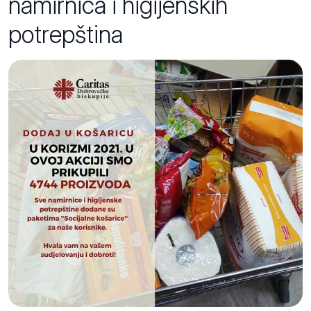
namirnica i higijenskih
potrepština