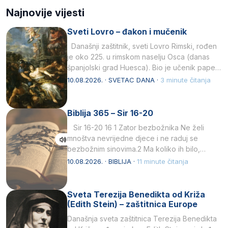
Najnovije vijesti
Sveti Lovro – đakon i mučenik
Današnji zaštitnik, sveti Lovro Rimski, rođen
je oko 225. u rimskom naselju Osca (danas
španjolski grad Huesca). Bio je učenik pape…
10.08.2026. · SVETAC DANA ·
3 minute čitanja
Biblija 365 – Sir 16-20
Sir 16-20 16 1 Zator bezbožnika Ne želi
mnoštva nevrijedne djece i ne raduj se
bezbožnim sinovima.2 Ma koliko ih bilo,…
10.08.2026. · BIBLIJA ·
11 minute čitanja
Sveta Terezija Benedikta od Križa
(Edith Stein) – zaštitnica Europe
Današnja sveta zaštitnica Terezija Benedikta