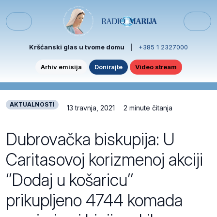
Skip to content
Skip to footer
Menu
Kršćanski glas u tvome domu
|
+385 1 2327000
Arhiv emisija
Donirajte
Video stream
AKTUALNOSTI
13 travnja, 2021
2 minute čitanja
Dubrovačka biskupija: U
Caritasovoj korizmenoj akciji
‘’Dodaj u košaricu’’
prikupljeno 4744 komada