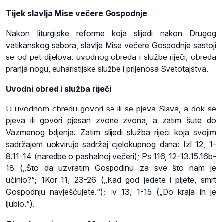
Tijek slavlja Mise večere Gospodnje
Nakon liturgijske reforme koja slijedi nakon Drugog
vatikanskog sabora, slavlje Mise večere Gospodnje sastoji
se od pet dijelova: uvodnog obreda i službe riječi, obreda
pranja nogu, euharistijske službe i prijenosa Svetotajstva.
Uvodni obred i služba riječi
U uvodnom obredu govori se ili se pjeva Slava, a dok se
pjeva ili govori pjesan zvone zvona, a zatim šute do
Vazmenog bdjenja. Zatim slijedi služba riječi koja svojim
sadržajem uokviruje sadržaj cjelokupnog dana: Izl 12, 1-
8.11-14 (naredbe o pashalnoj večeri); Ps 116, 12-13.15.16b-
18 („Što da uzvratim Gospodinu za sve što nam je
učinio?“; 1Kor 11, 23-26 („Kad god jedete i pijete, smrt
Gospodnju navješćujete.“); Iv 13, 1-15 („Do kraja ih je
ljubio.“).