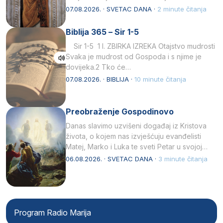
afričkim…
07.08.2026. · SVETAC DANA ·
2 minute čitanja
Biblija 365 – Sir 1-5
Sir 1-5 1 I. ZBIRKA IZREKA Otajstvo mudrosti
Svaka je mudrost od Gospoda i s njime je
dovijeka.2 Tko će…
07.08.2026. · BIBLIJA ·
10 minute čitanja
Preobraženje Gospodinovo
Danas slavimo uzvišeni događaj iz Kristova
života, o kojem nas izvješćuju evanđelisti
Matej, Marko i Luka te sveti Petar u svojoj
drugoj…
06.08.2026. · SVETAC DANA ·
3 minute čitanja
Program Radio Marija