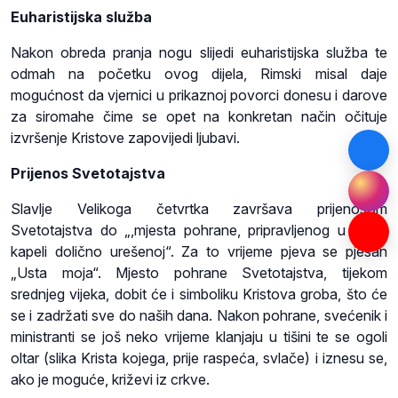
Euharistijska služba
Nakon obreda pranja nogu slijedi euharistijska služba te
odmah na početku ovog dijela, Rimski misal daje
mogućnost da vjernici u prikaznoj povorci donesu i darove
za siromahe čime se opet na konkretan način očituje
izvršenje Kristove zapovijedi ljubavi.
Prijenos Svetotajstva
Slavlje Velikoga četvrtka završava prijenosom
Svetotajstva do „,mjesta pohrane, pripravljenog u nekoj
kapeli dolično urešenoj“. Za to vrijeme pjeva se pjesan
„Usta moja“. Mjesto pohrane Svetotajstva, tijekom
srednjeg vijeka, dobit će i simboliku Kristova groba, što će
se i zadržati sve do naših dana. Nakon pohrane, svećenik i
ministranti se još neko vrijeme klanjaju u tišini te se ogoli
oltar (slika Krista kojega, prije raspeća, svlače) i iznesu se,
ako je moguće, križevi iz crkve.