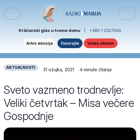
Skip to content
Skip to footer
Menu
Kršćanski glas u tvome domu
|
+385 1 2327000
Arhiv emisija
Donirajte
Video stream
AKTUALNOSTI
31 ožujka, 2021
4 minute čitanja
Sveto vazmeno trodnevlje:
Veliki četvrtak – Misa večere
Gospodnje