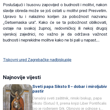
Poslušajući i Isusovu zapovijed o budnosti i molitvi, nakon
slavlje obreda može se još ostati u molitvi pred Presvetim.
Upravo tu i nalazimo korijen za pobožnost nazvanu
„Getsemaska ura“. Kako će se ta pobožnost oblikovati,
ostaje na svakoj župnoj, redovničkoj ili nekoj drugoj
vjerskoj zajednici, no važno je da održava važnost
budnosti i neprekidne molitve kako ne bi pali u napast…
Tiskovni ured Zagrebačke nadbiskupije
Najnovije vijesti
Sveti papa Siksto II – dobar i miroljubiv
pastir
Današnji sveti zaštitnik, rimski biskup, papa
Siksto (Sixtus) II, prema knjizi Liber Pontificalis
bio je rođenjem Grk. Obnovio je odnose s