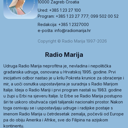
10000 Zagreb Croatia
Ured: +385 1 23 27 100
Program: +385 1 23 27 777; 099 502 00 52
Redakcija: +385 1 2327000
e-pošta: info@radiomarija.hr
Copyright © Radio Marija 1997-2026
Radio Marija
Udruga Radio Marija neprofitna je, nevladina i nepolitička
građanska udruga, osnovana u Hrvatskoj 1995. godine. Prvi
inicijativni odbor nastao je u krilu Pokreta krunice za obraćenje i
mir, a uoči osnutka uspostavljena je suradnja s Radio Marijom
Italije. Ideja o Radio Mariji i prvi program nastali su 1983. godine
u župi u Erbi na sjeveru Italije. Iz Erbe se Radio Marija postupno
širi te uskoro obuhvaća cijeli talijanski nacionalni prostor. Nakon
toga osnivaju se i uspostavljaju udruge i radijske postaje s
imenom Radio Marija u četrdesetak zemalja, počevši od Europe
pa do obiju Amerika i Afrike, sve do Filipina na azijskom
kontinentu.