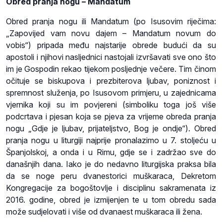
Obred pranja nogu – Mandatum
Obred pranja nogu ili Mandatum (po Isusovim riječima:
„Zapovijed vam novu dajem – Mandatum novum do
vobis“) pripada među najstarije obrede budući da su
apostoli i njihovi nasljednici nastojali izvršavati sve ono što
im je Gospodin rekao tijekom posljednje večere. Tim činom
očituje se biskupova i prezbiterova ljubav, poniznost i
spremnost služenja, po Isusovom primjeru, u zajednicama
vjernika koji su im povjereni (simboliku toga još više
podcrtava i pjesan koja se pjeva za vrijeme obreda pranja
nogu „Gdje je ljubav, prijateljstvo, Bog je ondje“). Obred
pranja nogu u liturgiji najprije pronalazimo u 7. stoljeću u
Španjolskoj, a onda i u Rimu, gdje se i zadržao sve do
današnjih dana. Iako je do nedavno liturgijska praksa bila
da se noge peru dvanestorici muškaraca, Dekretom
Kongregacije za bogoštovlje i disciplinu sakramenata iz
2016. godine, obred je izmijenjen te u tom obredu sada
može sudjelovati i više od dvanaest muškaraca ili žena.