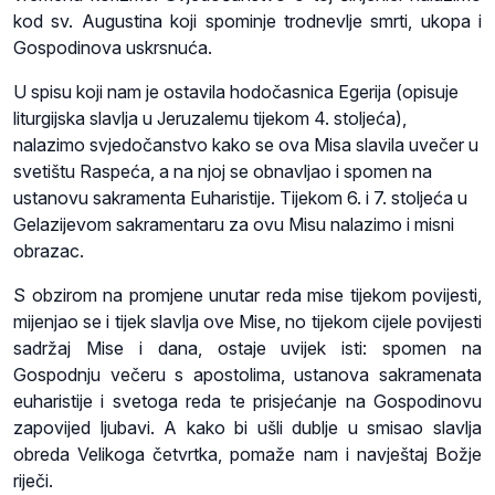
kod sv. Augustina koji spominje trodnevlje smrti, ukopa i
Gospodinova uskrsnuća.
U spisu koji nam je ostavila hodočasnica Egerija (opisuje
liturgijska slavlja u Jeruzalemu tijekom 4. stoljeća),
nalazimo svjedočanstvo kako se ova Misa slavila uvečer u
svetištu Raspeća, a na njoj se obnavljao i spomen na
ustanovu sakramenta Euharistije. Tijekom 6. i 7. stoljeća u
Gelazijevom sakramentaru za ovu Misu nalazimo i misni
obrazac.
S obzirom na promjene unutar reda mise tijekom povijesti,
mijenjao se i tijek slavlja ove Mise, no tijekom cijele povijesti
sadržaj Mise i dana, ostaje uvijek isti: spomen na
Gospodnju večeru s apostolima, ustanova sakramenata
euharistije i svetoga reda te prisjećanje na Gospodinovu
zapovijed ljubavi. A kako bi ušli dublje u smisao slavlja
obreda Velikoga četvrtka, pomaže nam i navještaj Božje
riječi.