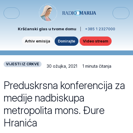
Skip to content
Skip to footer
Menu
Kršćanski glas u tvome domu
|
+385 1 2327000
Arhiv emisija
Donirajte
Video stream
VIJESTI IZ CRKVE
30 ožujka, 2021
1 minuta čitanja
Preduskrsna konferencija za
medije nadbiskupa
metropolita mons. Đure
Hranića