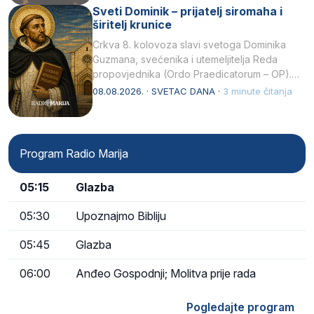
Sveti Dominik – prijatelj siromaha i
širitelj krunice
Crkva 8. kolovoza slavi svetoga Dominika
Guzmana, svećenika i utemeljitelja Reda
propovjednika (Ordo Praedicatorum – OP).
Svojim životom, dubokom ljubavlju prema
08.08.2026. · SVETAC DANA ·
3 minute čitanja
Kristu…
Program Radio Marija
05:15
Glazba
05:30
Upoznajmo Bibliju
05:45
Glazba
06:00
Anđeo Gospodnji; Molitva prije rada
Pogledajte program