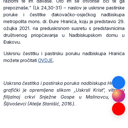
razlomi te im davaše. Uto im se otvoriše oči te ga
prepoznaše.“ (Lk 24,30-31) – naslov je uskrsne pastirske
poruke i čestitke đakovačko-osječkog nadbiskupa
metropolita mons. dr. Đure Hranića, koju je predstavio 29.
ožujka 2021. na preduskrsnom susretu s predstavnicima
društvenog priopćavanja u Nadbiskupskom domu u
Đakovu.
Uskrsnu čestitku i pastirsku poruku nadbiskupa Hranića
možete pročitati
OVDJE
.
Uskrsna čestitka i pastirska poruka nadbiskupa Hranića
grafički je opremljena slikom „Uskrsli Krist“, vitraj u
filijalnoj crkvi Snježne Gospe u Malinovcu, Župa
Šljivoševci (Atelje Stanišić, 2016.).