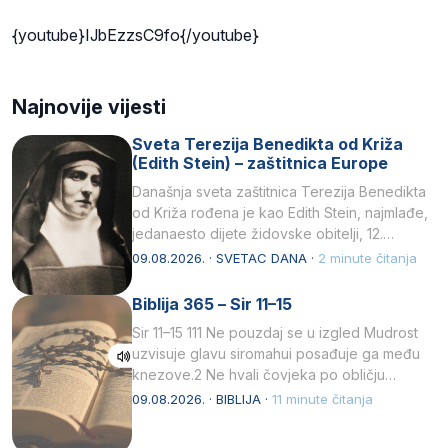
{youtube}IJbEzzsC9fo{/youtube}
Najnovije vijesti
Sveta Terezija Benedikta od Križa
(Edith Stein) – zaštitnica Europe
Današnja sveta zaštitnica Terezija Benedikta
od Križa rođena je kao Edith Stein, najmlađe,
jedanaesto dijete židovske obitelji, 12.
listopada 1891, u Wrocławu…
09.08.2026. · SVETAC DANA ·
2 minute čitanja
Biblija 365 – Sir 11–15
Sir 11–15 111 Ne pouzdaj se u izgled Mudrost
uzvisuje glavu siromahui posađuje ga među
knezove.2 Ne hvali čovjeka po obličju
njegovui…
09.08.2026. · BIBLIJA ·
11 minute čitanja