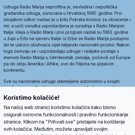
Udruga Radio Marija neprofitna je, nevladina i nepolitička
građanska udruga, osnovana u Hrvatskoj 1995. godine. Prvi
inicijativni odbor nastao je u krilu Pokreta krunice za obraćenje i
mir, a uoči osnutka uspostavljena je suradnja s Radio Marijom
Italije. Ideja o Radio Mariji i prvi program nastali su 1983. godine
u župi u Erbi na sjeveru Italije. Iz Erbe se Radio Marija postupno
širi te uskoro obuhvaća cijeli talijanski nacionalni prostor. Nakon
toga osnivaju se i uspostavljaju udruge i radijske postaje s
imenom Radio Marija u četrdesetak zemalja, počevši od Europe
pa do obiju Amerika i Afrike, sve do Filipina na azijskom
kontinentu.
Sve su nacionalne udruge utemeljene autonomno u svojim
zemljama, a međusobna su povezane preko krovne udruge
pod nazivom Svjetska obitelj Radio Marije (World Family of
Koristimo kolačiće!
Radio Maria). Svjetsku obitelj utemeljilo je sedam članica, među
kojima je i hrvatska Udruga Radio Marija.
Na našoj web stranici koristimo kolačiće kako bismo
osigurali osnovne funkcionalnosti i pravilno funkcioniranje
stranice. Klikom na "Prihvati sve" pristajete na korištenje
svih kolačića. Međutim, možete upravljati svojim
O nama
Radio
Program
Volonteri
Prijatelji
Kontakt
Pravila privatnosti