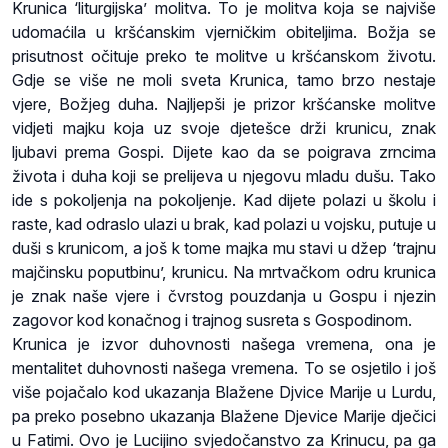
Krunica ‘liturgijska’ molitva. To je molitva koja se najviše
udomaćila u kršćanskim vjerničkim obiteljima. Božja se
prisutnost očituje preko te molitve u kršćanskom životu.
Gdje se više ne moli sveta Krunica, tamo brzo nestaje
vjere, Božjeg duha. Najljepši je prizor kršćanske molitve
vidjeti majku koja uz svoje djetešce drži krunicu, znak
ljubavi prema Gospi. Dijete kao da se poigrava zrncima
života i duha koji se prelijeva u njegovu mladu dušu. Tako
ide s pokoljenja na pokoljenje. Kad dijete polazi u školu i
raste, kad odraslo ulazi u brak, kad polazi u vojsku, putuje u
duši s krunicom, a još k tome majka mu stavi u džep ‘trajnu
majčinsku poputbinu’, krunicu. Na mrtvačkom odru krunica
je znak naše vjere i čvrstog pouzdanja u Gospu i njezin
zagovor kod konačnog i trajnog susreta s Gospodinom.
Krunica je izvor duhovnosti našega vremena, ona je
mentalitet duhovnosti našega vremena. To se osjetilo i još
više pojačalo kod ukazanja Blažene Djvice Marije u Lurdu,
pa preko posebno ukazanja Blažene Djevice Marije dječici
u Fatimi. Ovo je Lucijino svjedočanstvo za Krinucu, pa ga