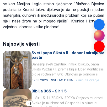
se kao Marijina Legija stalno sjećajmo: ˝Blažena Djevica
podarila je Krunici takvo djelovanje da ne postoji ni jedan
materijalni, duhovni ili međunarodni problem koji se putem
nje i naše žrtve ne bi mogao riješiti˝. Krunica i žrtva idu
zajedno i donose velike plodove!
Najnovije vijesti
Sveti papa Siksto II – dobar i miroljubiv
pastir
Današnji sveti zaštitnik, rimski biskup, papa
Siksto (Sixtus) II, prema knjizi Liber Pontificalis
bio je rođenjem Grk. Obnovio je odnose s
afričkim…
07.08.2026. · SVETAC DANA ·
2 minute čitanja
Biblija 365 – Sir 1-5
Sir 1-5 1 I. ZBIRKA IZREKA Otajstvo mudrosti
Svaka je mudrost od Gospoda i s njime je