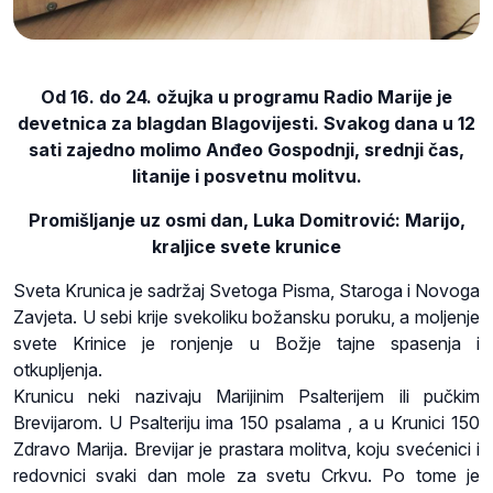
Od 16. do 24. ožujka u programu Radio Marije je
devetnica za blagdan Blagovijesti. Svakog dana u 12
sati zajedno molimo Anđeo Gospodnji, srednji čas,
litanije i posvetnu molitvu.
Promišljanje uz osmi dan, Luka Domitrović: Marijo,
kraljice svete krunice
Sveta Krunica je sadržaj Svetoga Pisma, Staroga i Novoga
Zavjeta. U sebi krije svekoliku božansku poruku, a moljenje
svete Krinice je ronjenje u Božje tajne spasenja i
otkupljenja.
Krunicu neki nazivaju Marijinim Psalterijem ili pučkim
Brevijarom. U Psalteriju ima 150 psalama , a u Krunici 150
Zdravo Marija. Brevijar je prastara molitva, koju svećenici i
redovnici svaki dan mole za svetu Crkvu. Po tome je