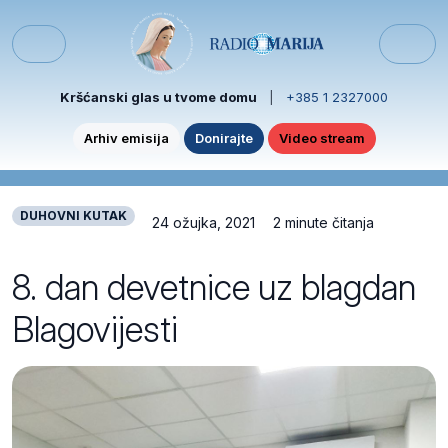
Skip to content
Skip to footer
Menu
Kršćanski glas u tvome domu
|
+385 1 2327000
Arhiv emisija
Donirajte
Video stream
DUHOVNI KUTAK
24 ožujka, 2021
2 minute čitanja
8. dan devetnice uz blagdan
Blagovijesti