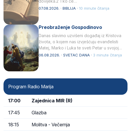
dovijeka.2 Tko će…
07.08.2026. · BIBLIJA ·
10 minute čitanja
Preobraženje Gospodinovo
Danas slavimo uzvišeni događaj iz Kristova
života, o kojem nas izvješćuju evanđelisti
Matej, Marko i Luka te sveti Petar u svojoj
drugoj…
06.08.2026. · SVETAC DANA ·
3 minute čitanja
Program Radio Marija
17:00
Zajednica MIR (R)
17:45
Glazba
18:15
Molitva - Večernja