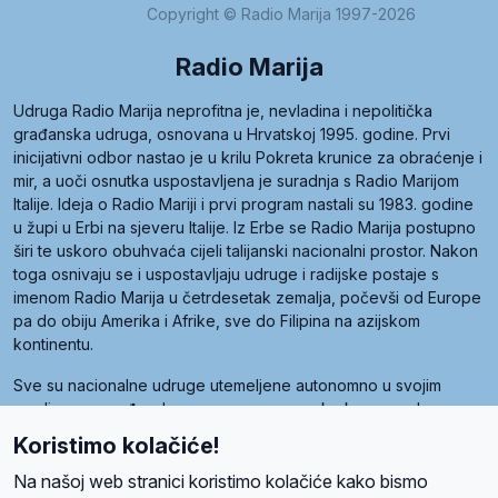
Copyright © Radio Marija 1997-2026
Radio Marija
Udruga Radio Marija neprofitna je, nevladina i nepolitička
građanska udruga, osnovana u Hrvatskoj 1995. godine. Prvi
inicijativni odbor nastao je u krilu Pokreta krunice za obraćenje i
mir, a uoči osnutka uspostavljena je suradnja s Radio Marijom
Italije. Ideja o Radio Mariji i prvi program nastali su 1983. godine
u župi u Erbi na sjeveru Italije. Iz Erbe se Radio Marija postupno
širi te uskoro obuhvaća cijeli talijanski nacionalni prostor. Nakon
toga osnivaju se i uspostavljaju udruge i radijske postaje s
imenom Radio Marija u četrdesetak zemalja, počevši od Europe
pa do obiju Amerika i Afrike, sve do Filipina na azijskom
kontinentu.
Sve su nacionalne udruge utemeljene autonomno u svojim
zemljama, a međusobna su povezane preko krovne udruge
pod nazivom Svjetska obitelj Radio Marije (World Family of
Koristimo kolačiće!
Radio Maria). Svjetsku obitelj utemeljilo je sedam članica, među
kojima je i hrvatska Udruga Radio Marija.
Na našoj web stranici koristimo kolačiće kako bismo