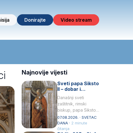
isija
Donirajte
Video stream
ci
Najnovije vijesti
Sveti papa Siksto
II – dobar i
miroljubiv pastir
Današnji sveti
zaštitnik, rimski
biskup, papa Siksto
(Sixtus) II, prema
07.08.2026. · SVETAC
knjizi Liber
DANA ·
2 minute
Pontificalis bio je
čitanja