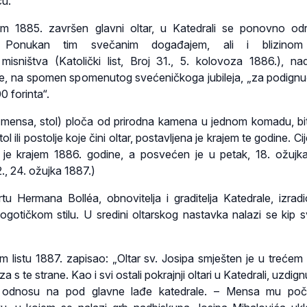
cu.
em 1885. završen glavni oltar, u Katedrali se ponovno od
lja. Ponukan tim svečanim događajem, ali i blizino
misništva (Katolički list, Broj 31., 5. kolovoza 1886.), na
je, na spomen spomenutog svećeničkoga jubileja, „za podign
0 forinta“.
. mensa, stol) ploča od prirodna kamena u jednom komadu, bi
tol ili postolje koje čini oltar, postavljena je krajem te godine. Cije
 je krajem 1886. godine, a posvećen je u petak, 18. ožujk
12., 24. ožujka 1887.)
tu Hermana Bolléa, obnovitelja i graditelja Katedrale, izradi
ogotičkom stilu. U sredini oltarskog nastavka nalazi se kip 
om listu 1887. zapisao: „Oltar sv. Josipa smješten je u trećem 
aza s te strane. Kao i svi ostali pokrajnji oltari u Katedrali, uzdign
u odnosu na pod glavne lađe katedrale. – Mensa mu poč