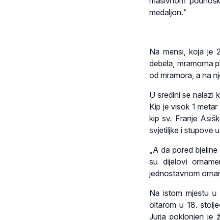
masivnom podnošku
medaljon.“
Na mensi, koja je 
debela, mramorna pl
od mramora, a na nj
U sredini se nalazi 
Kip je visok 1 metar
kip sv. Franje Asiš
svjetiljke i stupove 
„A da pored bjeline t
su dijelovi ornam
jednostavnom ornam
Na istom mjestu u 1
oltarom u 18. stolj
Jurja poklonjen je