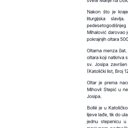
svete Marije na Dol
Nakon što je kraj
liturgijska slav
pedesetogodišnjeg 
Mihalović darovao 
pokrajnjih oltara 500
Oltarna menza (lat
oltara koji natkriva s
sv. Josipa završen
(Katolički list, Broj 
Oltar je prema nacr
Mihovil Stepić u ne
Josipa.
Bollé je u Katoličk
lijeve lađe, tik do ul
jednu stepenicu 