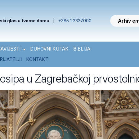
Arhiv em
ski glas u tvome domu
|
+385 1 2327000
AVIJESTI
DUHOVNI KUTAK
BIBLIJA
RIJATELJI
KONTAKT
Josipa u Zagrebačkoj prvostolni