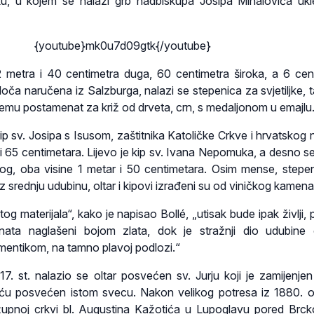
, u kojem se nalazi grb nadbiskupa Josipa Mihalovića uk
{youtube}mk0u7d09gtk{/youtube}
2 metra i 40 centimetra duga, 60 centimetra široka, a 6 cen
oča naručena iz Salzburga, nalazi se stepenica za svjetiljke, 
emu postamenat za križ od drveta, crn, s medaljonom u emajlu
kip sv. Josipa s Isusom, zaštitnika Katoličke Crkve i hrvatskog 
 i 65 centimetara. Lijevo je kip sv. Ivana Nepomuka, a desno se
kog, oba visine 1 metar i 50 centimetara. Osim mense, stepe
uz srednju udubinu, oltar i kipovi izrađeni su od viničkog kamena
og materijala“, kako je napisao Bollé, „utisak bude ipak življi, 
enata naglašeni bojom zlata, dok je stražnji dio udubine
entikom, na tamno plavoj podlozi.“
7. st. nalazio se oltar posvećen sv. Jurju koji je zamijenje
eću posvećen istom svecu. Nakon velikog potresa iz 1880. ol
 župnoj crkvi bl. Augustina Kažotića u Lupoglavu pored Brck