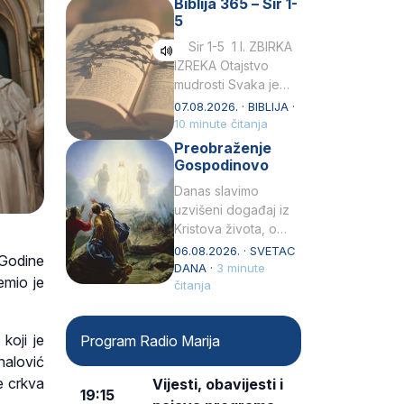
Biblija 365 – Sir 1-
rođenjem Grk.
5
Obnovio je odnose s
afričkim…
Sir 1-5 1 I. ZBIRKA
IZREKA Otajstvo
mudrosti Svaka je
mudrost od Gospoda
07.08.2026. · BIBLIJA ·
i s njime je dovijeka.2
10 minute čitanja
Tko će…
Preobraženje
Gospodinovo
Danas slavimo
uzvišeni događaj iz
Kristova života, o
kojem nas izvješćuju
06.08.2026. · SVETAC
 Godine
evanđelisti Matej,
DANA ·
3 minute
emio je
Marko i Luka te sveti
čitanja
Petar u svojoj
drugoj…
koji je
Program Radio Marija
halović
e crkva
Vijesti, obavijesti i
19:15