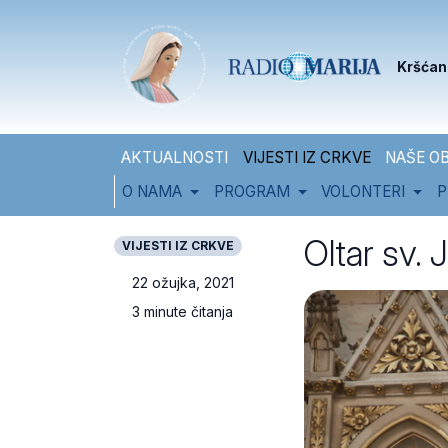
Skip to content
Skip to footer
Kršćan
AKTUALNOSTI
VIJESTI IZ CRKVE
NAŠE OB
O NAMA
PROGRAM
VOLONTERI
P
Oltar sv. 
VIJESTI IZ CRKVE
22 ožujka, 2021
3 minute čitanja