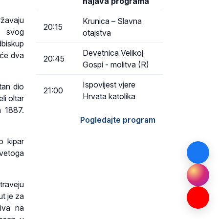
najava programa
ržavaju
Krunica – Slavna
20:15
m svog
otajstva
dbiskup
Devetnica Velikoj
uće dva
20:45
Gospi - molitva (R)
Ispovijest vjere
tan dio
21:00
Hrvata katolika
li oltar
a 1887.
Pogledajte program
o kipar
svetoga
traveju
ut je za
iva na