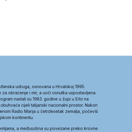
građanska udruga, osnovana u Hrvatskoj 1995.
ce za obraćenje i mir, a uoči osnutka uspostavljena
 program nastali su 1983. godine u župi u Erbi na
 obuhvaća cijeli talijanski nacionalni prostor. Nakon
 imenom Radio Marija u četrdesetak zemalja, počevši
ijskom kontinentu.
zemljama, a međusobna su povezane preko krovne