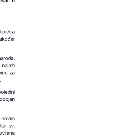
lesan u
timetra
također
.
naroda.
 nalazi
nice za
.
pojedini
 obojen
n novim
tar sv.
ovljana