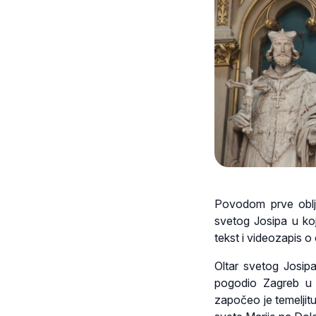
Povodom prve oblje
svetog Josipa u koj
tekst i videozapis o
Oltar svetog Josipa
pogodio Zagreb u 
započeo je temeljit