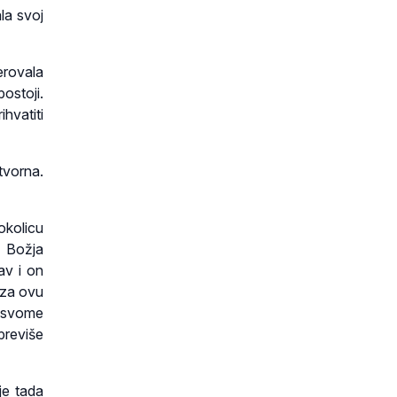
la svoj
erovala
ostoji.
hvatiti
otvorna.
okolicu
u Božja
av i on
i za ovu
o svome
previše
je tada