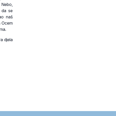
i Nebo,
v da se
ao naš
 s Ocem
ima.
a djela