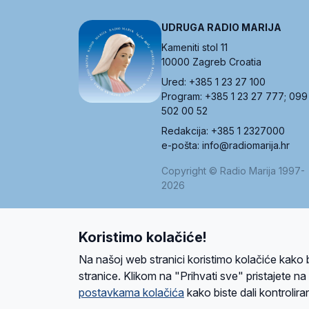
UDRUGA RADIO MARIJA
Kameniti stol 11
10000 Zagreb Croatia
Ured: +385 1 23 27 100
Program: +385 1 23 27 777; 099
502 00 52
Redakcija: +385 1 2327000
e-pošta: info@radiomarija.hr
Copyright © Radio Marija 1997-
2026
Koristimo kolačiće!
O nama
Radio
Program
Volonteri
Prijatelji
Kontakt
Pravi
Na našoj web stranici koristimo kolačiće kako 
Ova stranica je zaštićena Google reCAPTCH
stranice. Klikom na "Prihvati sve" pristajete n
postavkama kolačića
kako biste dali kontroliran