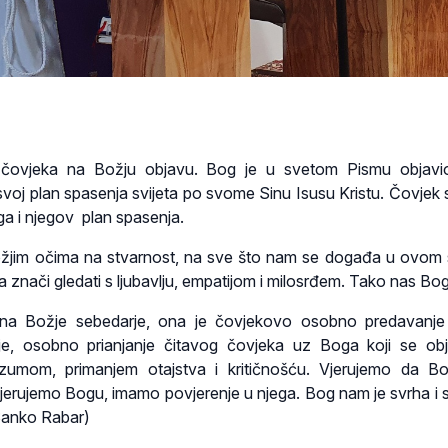
 čovjeka na Božju objavu. Bog je u svetom Pismu objavi
 svoj plan spasenja svijeta po svome Sinu Isusu Kristu. Čovjek
a i njegov plan spasenja.
ožjim očima na stvarnost, na sve što nam se događa u ovom s
 znači gledati s ljubavlju, empatijom i milosrđem. Tako nas Bog
 na Božje sebedarje, ona je čovjekovo osobno predavanje
nje, osobno prianjanje čitavog čovjeka uz Boga koji se obja
umom, primanjem otajstva i kritičnošću. Vjerujemo da Bo
jerujemo Bogu, imamo povjerenje u njega. Bog nam je svrha i 
 Sanko Rabar)