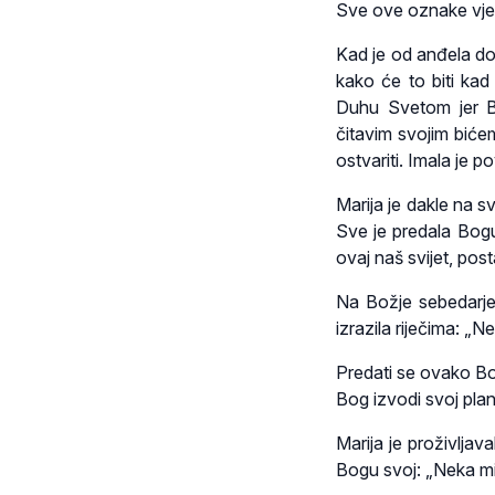
Sve ove oznake vjere
Kad je od anđela dob
kako će to biti ka
Duhu Svetom jer Bo
čitavim svojim bićem
ostvariti. Imala je 
Marija je dakle na 
Sve je predala Bogu
ovaj naš svijet, pos
Na Božje sebedarje
izrazila riječima: „N
Predati se ovako Bogu
Bog izvodi svoj plan
Marija je proživljav
Bogu svoj: „Neka mi 