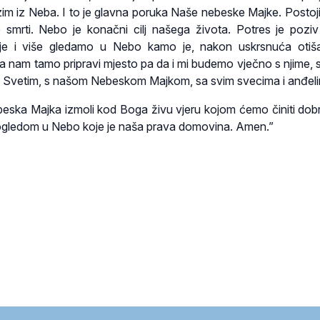
zim iz Neba. I to je glavna poruka Naše nebeske Majke. Postoj
je smrti. Nebo je konačni cilj našega života. Potres je pozi
lje i više gledamo u Nebo kamo je, nakon uskrsnuća otiš
t da nam tamo pripravi mjesto pa da i mi budemo vječno s njime,
Svetim, s našom Nebeskom Majkom, sa svim svecima i anđel
ska Majka izmoli kod Boga živu vjeru kojom ćemo činiti dobr
pogledom u Nebo koje je naša prava domovina. Amen.”