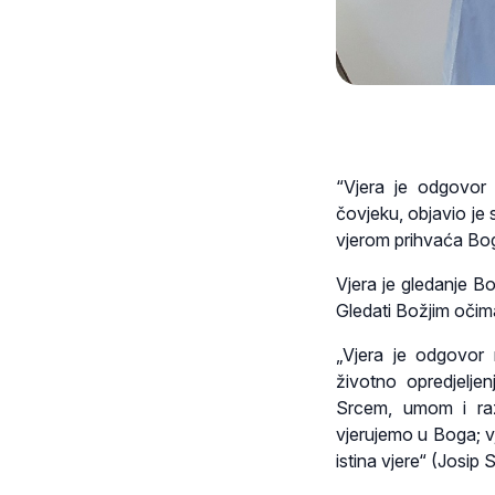
“Vjera je odgovor
čovjeku, objavio je
vjerom prihvaća Bog
Vjera je gledanje B
Gledati Božjim očima
„Vjera je odgovor
životno opredjelje
Srcem, umom i raz
vjerujemo u Boga; v
istina vjere“ (Josip