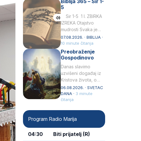
Biblija 365 – Sir 1-
rođenjem Grk.
5
Obnovio je odnose s
afričkim…
Sir 1-5 1 I. ZBIRKA
IZREKA Otajstvo
mudrosti Svaka je
mudrost od Gospoda
07.08.2026. · BIBLIJA ·
i s njime je dovijeka.2
10 minute čitanja
Tko će…
Preobraženje
Gospodinovo
Danas slavimo
uzvišeni događaj iz
Kristova života, o
kojem nas izvješćuju
06.08.2026. · SVETAC
evanđelisti Matej,
DANA ·
3 minute
Marko i Luka te sveti
čitanja
Petar u svojoj
drugoj…
Program Radio Marija
04:30
Biti prijatelj (R)