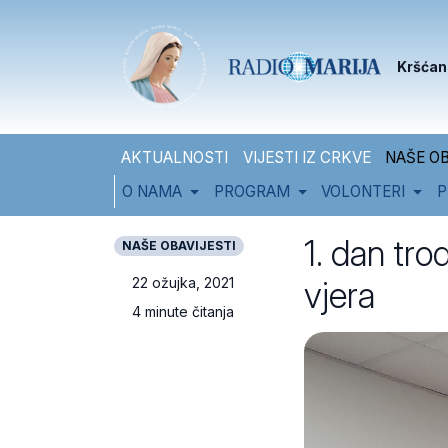
Skip to content
Skip to footer
Kršćan
AKTUALNOSTI
VIJESTI IZ CRKVE
NAŠE OB
O NAMA
PROGRAM
VOLONTERI
P
1. dan tro
NAŠE OBAVIJESTI
vjera
22 ožujka, 2021
4 minute čitanja