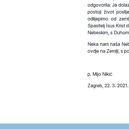
odgovorila: Ja dola
postoji život posli
odlijepimo od zem
Spasitelj Isus Kris
Nebeskim, s Duhom 
Neka nam naša Nebe
ovdje na Zemlji, s 
p. Mijo Nikić
Zagreb, 22. 3. 2021.