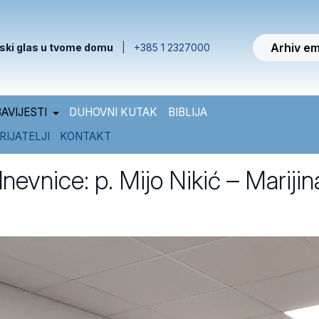
Arhiv em
ski glas u tvome domu
|
+385 1 2327000
AVIJESTI
DUHOVNI KUTAK
BIBLIJA
RIJATELJI
KONTAKT
dnevnice: p. Mijo Nikić – Marijin