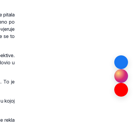
e pitala
jeno po
vjeruje
e se to
ektive.
lovio u
. To je
 u kojoj
je rekla