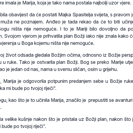
 imala je Marija, koja je tako nama postala najbolji uzor vjere.
ila obavijest da će postati Majka Spasitelja svijeta, s pravom j
d muža ne poznajem. Anđeo je tada rekao da će to biti učin
gu ništa nije nemoguće. I to je Mariji bilo dovoljno da po
. Svojom vjerom je prihvatila plan Božji iako nije znala kako ć
povjerenja u Boga kojemu ništa nije nemoguće.
svoj život odsada gledala Božjim očima, odnosno iz Božje persp
 u ruke. Tako je ostvarila plan Božji. Bog se preko Marije utje
tao je jedan od nas, nama u svemu sličan, osim u grijehu.
, Marija je odgovorila potpunim predanjem sebe u Božje ruke
eka mi bude po tvojoj riječi“.
, kao što je to učinila Marija, značilo je prepustiti se avanturi
.
ala velike kušnje nakon što je pristala uz Božji plan, nakon što 
bude po tvojoj riječi“.