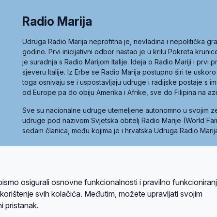
Radio Marija
Udruga Radio Marija neprofitna je, nevladina i nepolitička 
godine. Prvi inicijativni odbor nastao je u krilu Pokreta kruni
je suradnja s Radio Marijom Italije. Ideja o Radio Mariji i prvi
sjeveru Italije. Iz Erbe se Radio Marija postupno širi te uskoro
toga osnivaju se i uspostavljaju udruge i radijske postaje s
od Europe pa do obiju Amerika i Afrike, sve do Filipina na az
Sve su nacionalne udruge utemeljene autonomno u svojim 
udruge pod nazivom Svjetska obitelj Radio Marije (World Famil
sedam članica, među kojima je i hrvatska Udruga Radio Marij
la privatnosti
Kolačići
Uvjeti korištenja
bismo osigurali osnovne funkcionalnosti i pravilno funkcioniran
A sustavom
a korištenje svih kolačića. Međutim, možete upravljati svojim
i pristanak.