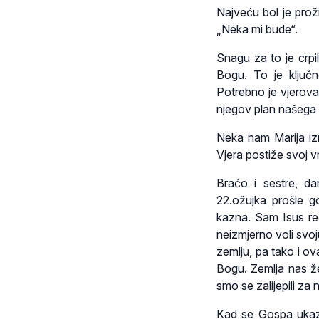
Najveću bol je prož
„Neka mi bude“.
Snagu za to je crpi
Bogu. To je ključn
Potrebno je vjerovat
njegov plan našega 
Neka nam Marija izmo
Vjera postiže svoj v
Braćo i sestre, da
22.ožujka prošle g
kazna. Sam Isus reče
neizmjerno voli svoj
zemlju, pa tako i o
Bogu. Zemlja nas že
smo se zalijepili za
Kad se Gospa ukazal