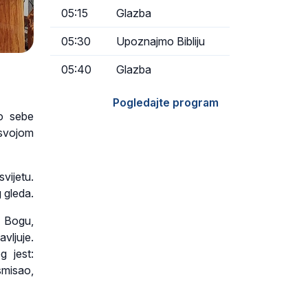
05:15
Glazba
05:30
Upoznajmo Bibliju
05:40
Glazba
Pogledajte program
o sebe
 svojom
vijetu.
 gleda.
 Bogu,
vljuje.
g jest:
smisao,