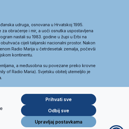
građanska udruga, osnovana u Hrvatskoj 1995.
ce za obraćenje i mir, a uoči osnutka uspostavljena
 program nastali su 1983. godine u župi u Erbi na
 obuhvaća cijeli talijanski nacionalni prostor. Nakon
 imenom Radio Marija u četrdesetak zemalja, počevši
ijskom kontinentu.
zemljama, a međusobna su povezane preko krovne
y of Radio Maria). Svjetsku obitelj utemeljilo je
a.
Prihvati sve
je
App
Google
Odbij sve
Store
Play
Upravljaj postavkama