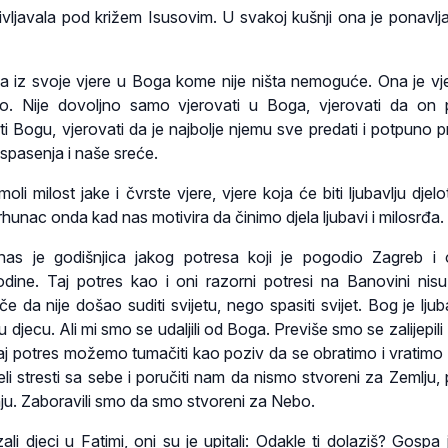
ivljavala pod križem Isusovim. U svakoj kušnji ona je ponavlja
la iz svoje vjere u Boga kome nije ništa nemoguće. Ona je vj
o. Nije dovoljno samo vjerovati u Boga, vjerovati da on p
i Bogu, vjerovati da je najbolje njemu sve predati i potpuno pri
spasenja i naše sreće.
li milost jake i čvrste vjere, vjere koja će biti ljubavlju djel
rhunac onda kad nas motivira da činimo djela ljubavi i milosrđa.
nas je godišnjica jakog potresa koji je pogodio Zagreb i 
odine. Taj potres kao i oni razorni potresi na Banovini nis
 da nije došao suditi svijetu, nego spasiti svijet. Bog je ljub
u djecu. Ali mi smo se udaljili od Boga. Previše smo se zalijepil
vaj potres možemo tumačiti kao poziv da se obratimo i vratim
li stresti sa sebe i poručiti nam da nismo stvoreni za Zemlju, 
 nju. Zaboravili smo da smo stvoreni za Nebo.
i djeci u Fatimi, oni su je upitali: Odakle ti dolaziš? Gospa 