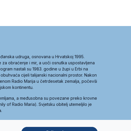
građanska udruga, osnovana u Hrvatskoj 1995.
ce za obraćenje i mir, a uoči osnutka uspostavljena
 program nastali su 1983. godine u župi u Erbi na
 obuhvaća cijeli talijanski nacionalni prostor. Nakon
 imenom Radio Marija u četrdesetak zemalja, počevši
ijskom kontinentu.
zemljama, a međusobna su povezane preko krovne
y of Radio Maria). Svjetsku obitelj utemeljilo je
a.