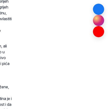
rijeh
rijeh
inu,
lastiti
o
, ali
b u
čivo
i pića
 žene,
ina je i
st i da