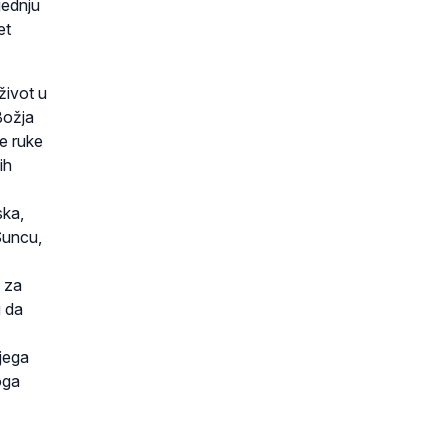
jednju
et
život u
Božja
je ruke
ih
ska,
Suncu,
a za
u da
ojega
moga