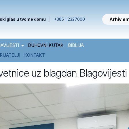
Arhiv em
ski glas u tvome domu
|
+385 1 2327000
AVIJESTI
DUHOVNI KUTAK
BIBLIJA
RIJATELJI
KONTAKT
vetnice uz blagdan Blagovijesti