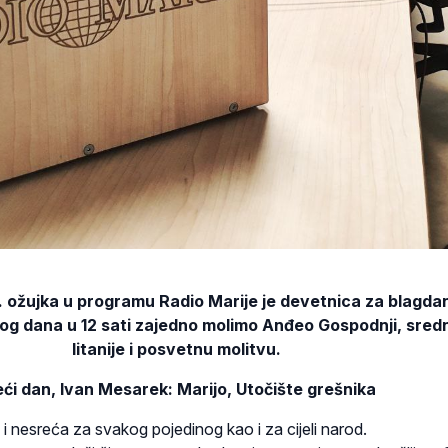
. ožujka u programu Radio Marije je devetnica za blagda
kog dana u 12 sati zajedno molimo Anđeo Gospodnji, sredn
litanije i posvetnu molitvu.
eći dan, Ivan Mesarek: Marijo, Utočište grešnika
o i nesreća za svakog pojedinog kao i za cijeli narod.