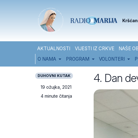
Skip to content
Skip to footer
Kršćan
AKTUALNOSTI
VIJESTI IZ CRKVE
NAŠE OB
O NAMA
PROGRAM
VOLONTERI
P
4. Dan de
DUHOVNI KUTAK
19 ožujka, 2021
4 minute čitanja