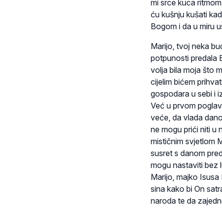
mi srce kuca ritmom
ću kušnju kušati kad
Bogom i da u miru u
Marijo, tvoj neka bu
potpunosti predala 
volja bila moja što m
cijelim bićem prihva
gospodara u sebi i 
Već u prvom poglavlj
veće, da vlada danom
ne mogu prići niti u 
mističnim svjetlom M
susret s danom pred
mogu nastaviti bez l
Marijo, majko Isusa 
sina kako bi On satra
naroda te da zajed