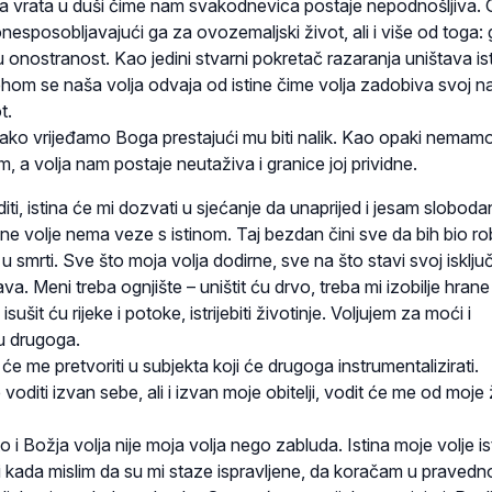
na vrata u duši čime nam svakodnevica postaje nepodnošljiva. G
esposobljavajući ga za ovozemaljski život, ali i više od toga: g
onostranost. Kao jedini stvarni pokretač razaranja uništava ist
ijehom se naša volja odvaja od istine čime volja zadobiva svoj nav
t.
pako vrijeđamo Boga prestajući mu biti nalik. Kao opaki nemam
, a volja nam postaje neutaživa i granice joj prividne.
ti, istina će mi dozvati u sjećanje da unaprijed i jesam slobodan
e volje nema veze s istinom. Taj bezdan čini sve da bih bio ro
u smrti. Sve što moja volja dodirne, sve na što stavi svoj isklju
va. Meni treba ognjište – uništit ću drvo, treba mi izobilje hrane 
 isušit ću rijeke i potoke, istrijebiti životinje. Voljujem za moći i
ću drugoga.
će me pretvoriti u subjekta koji će drugoga instrumentalizirati.
voditi izvan sebe, ali i izvan moje obitelji, vodit će me od moje
to i Božja volja nije moja volja nego zabluda. Istina moje volje ist
i kada mislim da su mi staze ispravljene, da koračam u pravedno