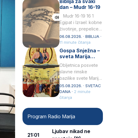
Biblija za svaki
Petar u svojoj
dan – Mudr 16-19
drugoj…
Mudr 16-19 16 1
Egipat i Izrael: kobne
životinje, prepelice
Zato bijahu
06.08.2026. · BIBLIJA ·
primjereno kažnjeni
11 minute čitanja
sličnim životinjamai
Gospa Snježna –
mučeni mnoštvom
sveta Marija
kukaca.2 A narod…
Velika, zaštitnica
Obljetnica posvete
rimske bazilike
slavne rimske
bazilike svete Marije
Velike (Santa Maria
05.08.2026. · SVETAC
Maggiore) u narodu
DANA ·
2 minute
se slavi kao Gospa
čitanja
Snježna. Ovaj naziv,
Sancta Maria…
Program Radio Marija
Ljubav nikad ne
21:01