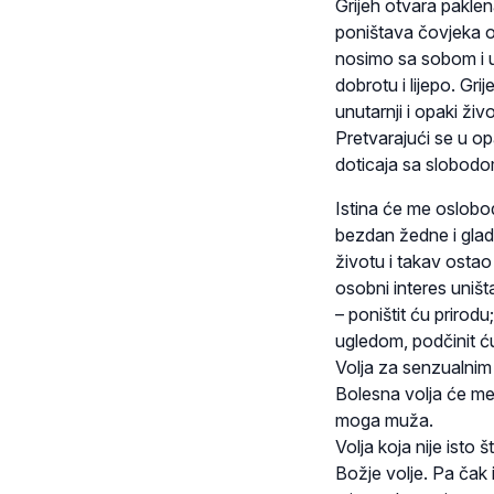
Grijeh otvara pakle
poništava čovjeka on
nosimo sa sobom i u 
dobrotu i lijepo. Gr
unutarnji i opaki živo
Pretvarajući se u o
doticaja sa slobodom
Istina će me oslobodi
bezdan žedne i gladn
životu i takav ostao 
osobni interes uništa
– poništit ću prirodu;
ugledom, podčinit 
Volja za senzualnim 
Bolesna volja će me 
moga muža.
Volja koja nije isto š
Božje volje. Pa čak 