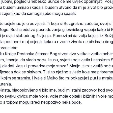
 ljubavi, pogled u nebesko Sunce će me uvijek opominjati. Posl
a budem umirao i kada si budem utvorio da mi je život bio prož
strajem kao da samoga sebe mogu spasiti.
de odjeknuo je u povijesti. Ti koja si Bezgrešno začeće, svoj si 
Bogu. Budi sredstvo posredovanja grješničkog vapaja kako bi 
i je uvjet slobodnog življenja. Pomozi mi da volju koju si iz Bož
tila postane i moj orijentir kako u ovome životu ne bih imao drug
izvan sebe.
u Knjige Postanka čitamo: Bog stvori dva velika svjetlila nebe
, i manje, da vlada noću. Isusu, svjetlu od svjetla i istinskom 
nj gledati. Jesu li pravedne moje staze? Marijo, ti mi svjetliš noću
jeseca dok se skrivam. Ti si to nježno svjetlo koje me priprem
 kojim se sramim. Hvala ti Majko što mi pokazuješ put i u mrak
utanja.
Krista, blagoslovljeno ti bilo ime, budi mi stalni zagovor kod sv
o svaku krivicu moje volje, volje moje obitelji i bližnjih i volje 
no s tobom mogu izreći neopozivo neka bude.