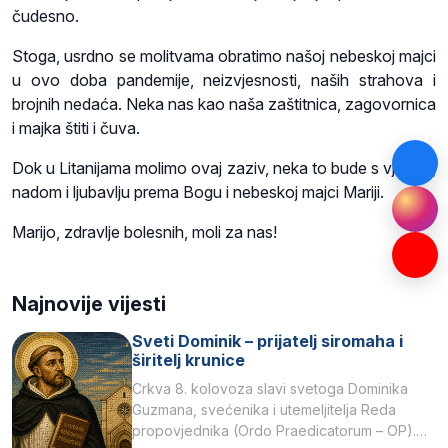
čudesno.
Stoga, usrdno se molitvama obratimo našoj nebeskoj majci
u ovo doba pandemije, neizvjesnosti, naših strahova i
brojnih nedaća. Neka nas kao naša zaštitnica, zagovornica
i majka štiti i čuva.
Dok u Litanijama molimo ovaj zaziv, neka to bude s vjerom,
nadom i ljubavlju prema Bogu i nebeskoj majci Mariji.
Marijo, zdravlje bolesnih, moli za nas!
Najnovije vijesti
Sveti Dominik – prijatelj siromaha i
širitelj krunice
Crkva 8. kolovoza slavi svetoga Dominika
Guzmana, svećenika i utemeljitelja Reda
propovjednika (Ordo Praedicatorum – OP).