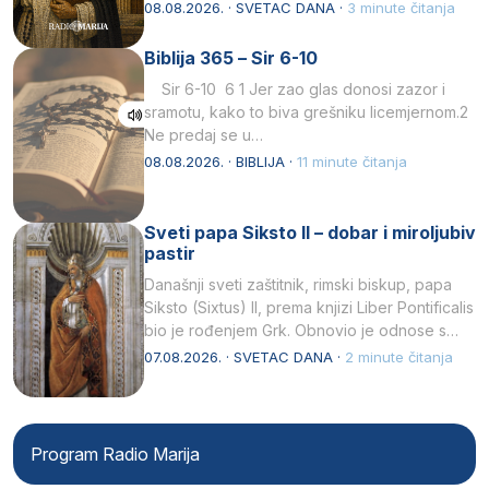
Svojim životom, dubokom ljubavlju prema
08.08.2026. · SVETAC DANA ·
3 minute čitanja
Kristu…
Biblija 365 – Sir 6-10
Sir 6-10 6 1 Jer zao glas donosi zazor i
sramotu, kako to biva grešniku licemjernom.2
Ne predaj se u…
08.08.2026. · BIBLIJA ·
11 minute čitanja
Sveti papa Siksto II – dobar i miroljubiv
pastir
Današnji sveti zaštitnik, rimski biskup, papa
Siksto (Sixtus) II, prema knjizi Liber Pontificalis
bio je rođenjem Grk. Obnovio je odnose s
afričkim…
07.08.2026. · SVETAC DANA ·
2 minute čitanja
Program Radio Marija