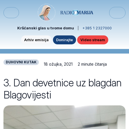
Skip to content
Skip to footer
Menu
Kršćanski glas u tvome domu
|
+385 1 2327000
Arhiv emisija
Donirajte
Video stream
DUHOVNI KUTAK
18 ožujka, 2021
2 minute čitanja
3. Dan devetnice uz blagdan
Blagovijesti