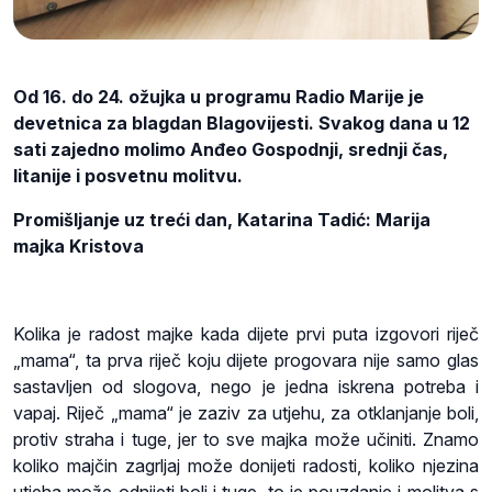
Od 16. do 24. ožujka u programu Radio Marije je
devetnica za blagdan Blagovijesti. Svakog dana u 12
sati zajedno molimo Anđeo Gospodnji, srednji čas,
litanije i posvetnu molitvu.
Promišljanje uz treći dan, Katarina Tadić: Marija
majka Kristova
Kolika je radost majke kada dijete prvi puta izgovori riječ
„mama“, ta prva riječ koju dijete progovara nije samo glas
sastavljen od slogova, nego je jedna iskrena potreba i
vapaj. Riječ „mama“ je zaziv za utjehu, za otklanjanje boli,
protiv straha i tuge, jer to sve majka može učiniti. Znamo
koliko majčin zagrljaj može donijeti radosti, koliko njezina
utjeha može odnijeti boli i tuge, to je pouzdanje i molitva s