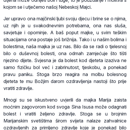
kojom se i utječemo našoj Nebeskoj Majci.
Jer upravo ona majčinski ljubi svoju djecu i brine se o njima,
uz njih je u svakodnevnim potrebama, ona nas sluša,
savjetuje i opominje. A baš poput majke, u svim teškim
situacijama ona postaje još brižnija. Tako i u našim bolima i
bolestima, naša majka je uz nas. Bilo da se radi o tjelesnoj
bilo o duševnoj bolesti, ona odmah zamjećuje što tišti
njezino dijete. Svjesna je da bolest kod djeteta izaziva ne
samo fizičku bol već i zabrinutost, tjeskobu, a ponekad
pravu paniku. Stoga brzo reagira na molbu bolesnog
djeteta te mu Božjim darom ozdravljenja nastoji što prije
vratiti zdravlje.
Mnogi su se iskustveno uvjerili da majka Marija zaista
moćnim zagovorom kod svoga Sina Isusa može odagnati
bolest i vratiti željeno zdravlje. Stoga se u brojnim
Marijanskim svetištima širom svijeta nalaze zahvalnice
ozdravljenih za primljeno zdravlje koje je ponekad bilo