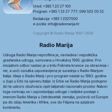
Ured: +385 1 23 27 100
Program: +385 1 23 27 777; 099 502 00 52
Redakcija: +385 1 2327000
e-pošta: info@radiomarija.hr
Copyright © Radio Marija 1997-2026
Radio Marija
Udruga Radio Marija neprofitna je, nevladina i nepolitička
građanska udruga, osnovana u Hrvatskoj 1995. godine. Prvi
inicijativni odbor nastao je u krilu Pokreta krunice za obraćenje i
mir, a uoči osnutka uspostavljena je suradnja s Radio Marijom
Italije. Ideja o Radio Mariji i prvi program nastali su 1983. godine
u župi u Erbi na sjeveru Italije. Iz Erbe se Radio Marija postupno
širi te uskoro obuhvaća cijeli talijanski nacionalni prostor. Nakon
toga osnivaju se i uspostavljaju udruge i radijske postaje s
imenom Radio Marija u četrdesetak zemalja, počevši od Europe
pa do obiju Amerika i Afrike, sve do Filipina na azijskom
kontinentu.