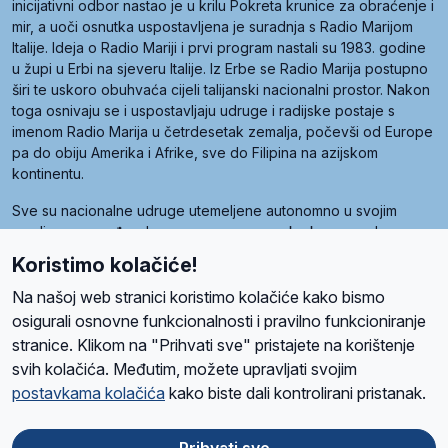
inicijativni odbor nastao je u krilu Pokreta krunice za obraćenje i
mir, a uoči osnutka uspostavljena je suradnja s Radio Marijom
Italije. Ideja o Radio Mariji i prvi program nastali su 1983. godine
u župi u Erbi na sjeveru Italije. Iz Erbe se Radio Marija postupno
širi te uskoro obuhvaća cijeli talijanski nacionalni prostor. Nakon
toga osnivaju se i uspostavljaju udruge i radijske postaje s
imenom Radio Marija u četrdesetak zemalja, počevši od Europe
pa do obiju Amerika i Afrike, sve do Filipina na azijskom
kontinentu.
Sve su nacionalne udruge utemeljene autonomno u svojim
zemljama, a međusobna su povezane preko krovne udruge
pod nazivom Svjetska obitelj Radio Marije (World Family of
Koristimo kolačiće!
Radio Maria). Svjetsku obitelj utemeljilo je sedam članica, među
kojima je i hrvatska Udruga Radio Marija.
Na našoj web stranici koristimo kolačiće kako bismo
osigurali osnovne funkcionalnosti i pravilno funkcioniranje
stranice. Klikom na "Prihvati sve" pristajete na korištenje
svih kolačića. Međutim, možete upravljati svojim
O nama
Radio
Program
Volonteri
Prijatelji
Kontakt
Pravila privatnosti
postavkama kolačića
kako biste dali kontrolirani pristanak.
Kolačići
Uvjeti korištenja
Ova stranica je zaštićena Google reCAPTCHA sustavom