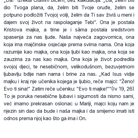
dio Tvoga plana, da, želim biti Tvoje oruđe, želim se
potpuno podložiti Tvojoj volji, želim da Ti sav živiš u meni i
dajem svoj život na raspolaganje Tebi“. Ona je postala
Kristova majka, a time je i sâma postala sredstvom
spasenja za nas ljude. Naša najveća zagovornica, ona
koja ima majčinske osjećaje prema svima nama. Ona koja
razumije kao majka, ona koja ljubi kao majka, ona koja se
zauzima za nas kao majka. Ona koja je život podredila
svojoj djeci, te nesebičnom, velikodušnom, bezuvjetnom
ljubavlju bdije nam nama i brine za nas. „Kad Isus vidje
majku i kraj nje učenika kojega je ljubio, reče majci: “Ženo!
Evo ti sina!” Zatim reče učeniku: “Evo ti majke!”“(Iv 19, 26)
To je poruka nesebične ljubavi i sigurnosti da nismo sami,
već imamo prekrasan oslonac u Mariji, majci koju nam je
njezin sin dao da bude i naša majka i da smijemo imati isti
odnos prema njoj kao što ga ima i On.