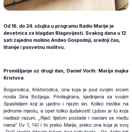
Od 16. do 24. ožujka u programu Radio Marije je
devetnica za blagdan Blagovijesti. Svakog dana u 12
sati zajedno molimo Anđeo Gospodnji, srednji čas,
litanije i posvetnu molitvu.
Promišljanje uz drugi dan, Daniel Vorih: Marija majka
Kristova
Bogorodica, Kristorodica, ona koja je pod svojim srcem
nosila Sina Božjega. Privilegirana, sjedinjena sa svojim
Spasiteljem koji je ujedno i njezin sin. Koliko mistike na
jednome mjestu, a opet toliko ljudskosti! Ljubav je to koja
nadilazi razum. „Riječ tijelom postade i nastani se među
nama“ (Iv 1, 14) i to preko Marije, preko one koja je svoj
„Da!“ izrekla čitavim bićem, bez kalkulacija. „Da, želim biti