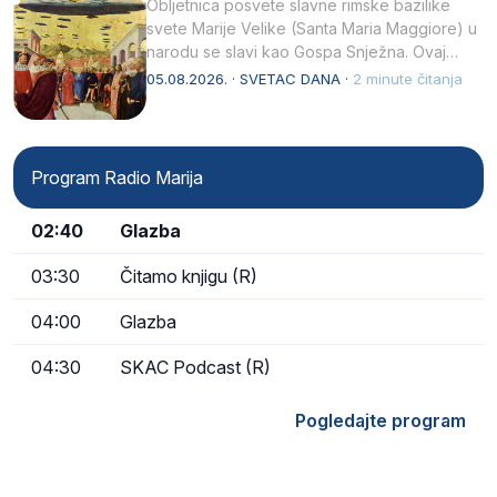
Obljetnica posvete slavne rimske bazilike
svete Marije Velike (Santa Maria Maggiore) u
narodu se slavi kao Gospa Snježna. Ovaj
naziv, Sancta Maria…
05.08.2026. · SVETAC DANA ·
2 minute čitanja
Program Radio Marija
02:40
Glazba
03:30
Čitamo knjigu (R)
04:00
Glazba
04:30
SKAC Podcast (R)
Pogledajte program