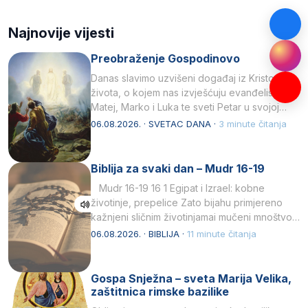
Najnovije vijesti
Preobraženje Gospodinovo
Danas slavimo uzvišeni događaj iz Kristova
života, o kojem nas izvješćuju evanđelisti
Matej, Marko i Luka te sveti Petar u svojoj
drugoj…
06.08.2026. · SVETAC DANA ·
3 minute čitanja
Biblija za svaki dan – Mudr 16-19
Mudr 16-19 16 1 Egipat i Izrael: kobne
životinje, prepelice Zato bijahu primjereno
kažnjeni sličnim životinjamai mučeni mnoštvom
kukaca.2 A narod…
06.08.2026. · BIBLIJA ·
11 minute čitanja
Gospa Snježna – sveta Marija Velika,
zaštitnica rimske bazilike