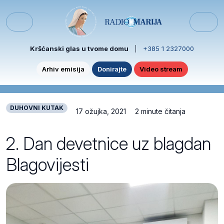
Skip to content
Skip to footer
Menu
Kršćanski glas u tvome domu
|
+385 1 2327000
Arhiv emisija
Donirajte
Video stream
DUHOVNI KUTAK
17 ožujka, 2021
2 minute čitanja
2. Dan devetnice uz blagdan
Blagovijesti