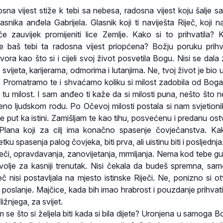
sna vijest stiže k tebi sa nebesa, radosna vijest koju šalje 
nika anđela Gabrijela. Glasnik koji ti naviješta Riječ, koji na
 će zauvijek promijeniti lice Zemlje. Kako si to prihvatila? 
je baš tebi ta radosna vijest priopćena? Božju poruku prihva
ra kao što si i cijeli svoj život posvetila Bogu. Nisi se dala 
vijeta, karijerama, odmorima i lutanjima. Ne, tvoj život je bio 
Promatramo te i shvaćamo koliku si milost zadobila od Boga, 
tu milost. I sam anđeo ti kaže da si milosti puna, nešto što ne
čeno ljudskom rodu. Po Očevoj milosti postala si nam svjetionik
e put ka istini. Zamišljam te kao tihu, posvećenu i predanu ost
lana koji za cilj ima konačno spasenje čovječanstva. Kak
ku spasenja palog čovjeka, biti prva, ali uistinu biti i posljedn
iječi, opravdavanja, zanovijetanja, mrmljanja. Nema kod tebe g
olje za kasniji trenutak. Nisi čekala da budeš spremna, sam
ječ nisi postavljala na mjesto istinske Riječi. Ne, ponizno si o
e poslanje. Majčice, kada bih imao hrabrost i pouzdanje prihvati
žnjega, za svijet.
 se što si željela biti kada si bila dijete? Uronjena u samoga B