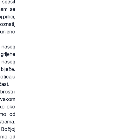
 spasit
 nam se
prilici,
oznati,
punjeno
a našeg
 grijehe
 našeg
biježe.
oticaju
čast.
rosti i
 svakom
sko oko
emo od
strama.
 Božjoj
simo od