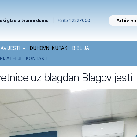
Arhiv em
ski glas u tvome domu
|
+385 1 2327000
AVIJESTI
DUHOVNI KUTAK
BIBLIJA
RIJATELJI
KONTAKT
vetnice uz blagdan Blagovijesti