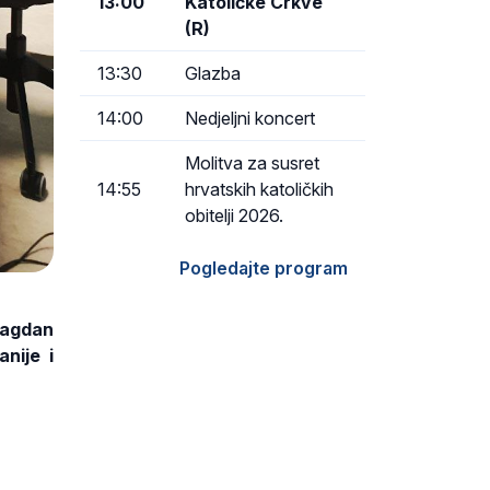
13:00
Katoličke Crkve
(R)
13:30
Glazba
14:00
Nedjeljni koncert
Molitva za susret
14:55
hrvatskih katoličkih
obitelji 2026.
Pogledajte program
lagdan
anije i