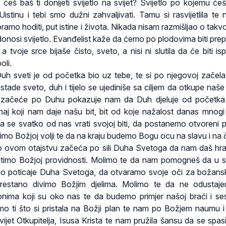
a ćeš baš ti donijeti svijetlo na svijet? Svijetlo po kojemu ćeš
 Uistinu i tebi smo dužni zahvaljivati. Tamu si rasvijetlila te
amo hoditi, put istine i života. Nikada nisam razmišljao o takvoj 
donosi svijetlo. Evanđelist kaže da ćemo po plodovima biti prep
 tvoje srce bijaše čisto, sveto, a nisi ni slutila da će biti is
oli.
uh sveti je od početka bio uz tebe, te si po njegovoj začel
postade sveto, duh i tijelo se ujediniše sa ciljem da otkupe naše
e začeće po Duhu pokazuje nam da Duh djeluje od početka
naj koji nam daje našu bit, bit od koje nažalost danas mnogi 
 da se svatko od nas vrati svojoj biti, da postanemo otvoreni p
imo Božjoj volji te da na kraju budemo Bogu ocu na slavu i na 
o ovom otajstvu začeća po sili Duha Svetoga da nam daš hrab
stimo Božjoj providnosti. Molimo te da nam pomogneš da u
mo poticaje Duha Svetoga, da otvaramo svoje oči za božan
restano divimo Božjim djelima. Molimo te da ne odustaj
onima koji su oko nas te da budemo primjer našoj braći i se
o ti što si pristala na Božji plan te nam po Božjem naumu i
svijet Otkupitelja, Isusa Krista te nam pružila šansu da se spa