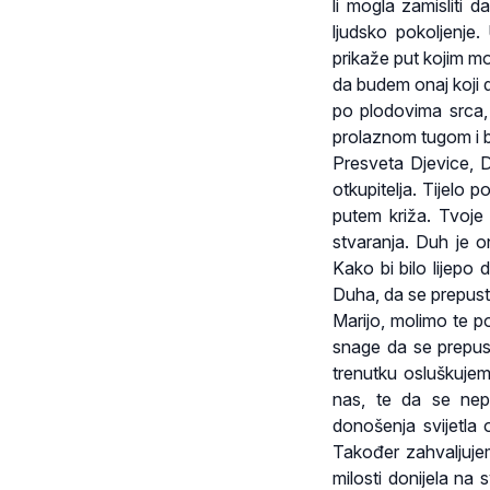
li mogla zamisliti d
ljudsko pokoljenje.
prikaže put kojim mor
da budem onaj koji 
po plodovima srca, a
prolaznom tugom i b
Presveta Djevice, D
otkupitelja. Tijelo 
putem križa. Tvoj
stvaranja. Duh je o
Kako bi bilo lijepo
Duha, da se prepust
Marijo, molimo te p
snage da se prepu
trenutku osluškuje
nas, te da se nep
donošenja svijetla 
Također zahvaljujem
milosti donijela na 