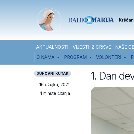
Skip to content
Skip to footer
Kršćan
AKTUALNOSTI
VIJESTI IZ CRKVE
NAŠE OB
O NAMA
PROGRAM
VOLONTERI
P
1. Dan de
DUHOVNI KUTAK
16 ožujka, 2021
4 minute čitanja