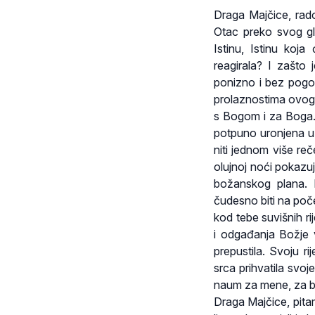
Draga Majčice, rado
Otac preko svog glas
Istinu, Istinu koja
reagirala? I zašto 
ponizno i bez pogovo
prolaznostima ovog s
s Bogom i za Boga. 
potpuno uronjena u 
niti jednom više re
olujnoj noći pokazuj
božanskog plana. P
čudesno biti na počet
kod tebe suvišnih r
i odgađanja Božje v
prepustila. Svoju ri
srca prihvatila svoj
naum za mene, za bli
Draga Majčice, pitam