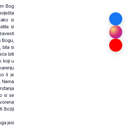
sam Bog
viješta
Kako si
tila si
zavesti
u Bogu,
bila si
će biti
 koji u
varenju
o li je
ja. Nema
unđanja
o si se
tvorena
ti Božji
oga jesi