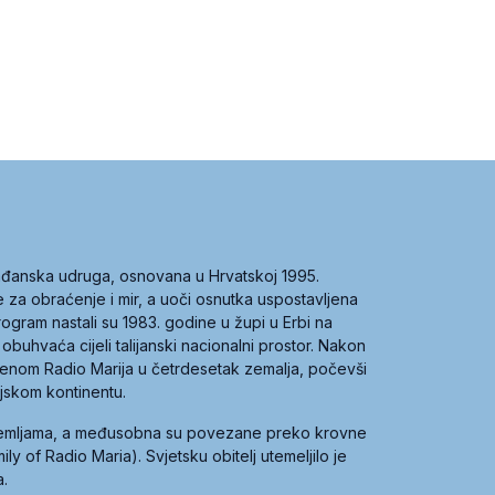
građanska udruga, osnovana u Hrvatskoj 1995.
ce za obraćenje i mir, a uoči osnutka uspostavljena
 program nastali su 1983. godine u župi u Erbi na
 obuhvaća cijeli talijanski nacionalni prostor. Nakon
 imenom Radio Marija u četrdesetak zemalja, počevši
ijskom kontinentu.
zemljama, a međusobna su povezane preko krovne
y of Radio Maria). Svjetsku obitelj utemeljilo je
a.