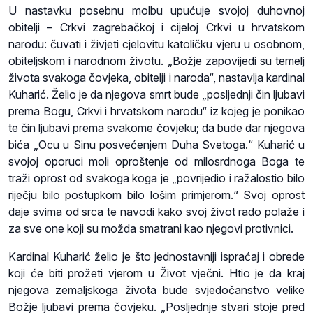
U nastavku posebnu molbu upućuje svojoj duhovnoj
obitelji – Crkvi zagrebačkoj i cijeloj Crkvi u hrvatskom
narodu: čuvati i živjeti cjelovitu katoličku vjeru u osobnom,
obiteljskom i narodnom životu. „Božje zapovijedi su temelj
života svakoga čovjeka, obitelji i naroda“, nastavlja kardinal
Kuharić. Želio je da njegova smrt bude „posljednji čin ljubavi
prema Bogu, Crkvi i hrvatskom narodu“ iz kojeg je ponikao
te čin ljubavi prema svakome čovjeku; da bude dar njegova
bića „Ocu u Sinu posvećenjem Duha Svetoga.“ Kuharić u
svojoj oporuci moli oproštenje od milosrdnoga Boga te
traži oprost od svakoga koga je „povrijedio i ražalostio bilo
riječju bilo postupkom bilo lošim primjerom.“ Svoj oprost
daje svima od srca te navodi kako svoj život rado polaže i
za sve one koji su možda smatrani kao njegovi protivnici.
Kardinal Kuharić želio je što jednostavniji ispraćaj i obrede
koji će biti prožeti vjerom u Život vječni. Htio je da kraj
njegova zemaljskoga života bude svjedočanstvo velike
Božje ljubavi prema čovjeku. „Posljednje stvari stoje pred