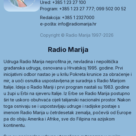
Ured: +385 1 23 27 100
Program: +385 1 23 27 777; 099 502 00 52
Redakcija: +385 1 2327000
e-pošta: info@radiomarija.hr
Copyright © Radio Marija 1997-2026
Radio Marija
Udruga Radio Marija neprofitna je, nevladina i nepolitička
građanska udruga, osnovana u Hrvatskoj 1995. godine. Prvi
inicijativni odbor nastao je u krilu Pokreta krunice za obraćenje i
mir, a uoči osnutka uspostavljena je suradnja s Radio Marijom
Italije. Ideja o Radio Mariji i prvi program nastali su 1983. godine
u župi u Erbi na sjeveru Italije. Iz Erbe se Radio Marija postupno
širi te uskoro obuhvaća cijeli talijanski nacionalni prostor. Nakon
toga osnivaju se i uspostavljaju udruge i radijske postaje s
imenom Radio Marija u četrdesetak zemalja, počevši od Europe
pa do obiju Amerika i Afrike, sve do Filipina na azijskom
kontinentu.