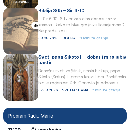
Kristu…
Biblija 365 – Sir 6-10
Sir 6-10 6 1 Jer zao glas donosi zazor i
sramotu, kako to biva grešniku licemjernom.2
Ne predaj se u…
08.08.2026. · BIBLIJA ·
11 minute čitanja
Sveti papa Siksto II – dobar i miroljubiv
pastir
Današnji sveti zaštitnik, rimski biskup, papa
Siksto (Sixtus) II, prema knjizi Liber Pontificalis
bio je rođenjem Grk. Obnovio je odnose s
afričkim…
07.08.2026. · SVETAC DANA ·
2 minute čitanja
Program Radio Marija
13:00
Čitamo knjigu