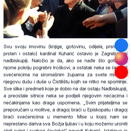
Svu svoju imovinu (knjige, gotovinu, odijela, prsni križ,
prsten i ostalo) kardinal Kuharić ostavio je Zagrebačkoj
nadbiskupiji. Naložio je da, ako se nađe što gotovine,
njome pokriju pogrebni troškovi, a ostatak neka se razdijeli
svećenicima na siromašnim župama za svete mise za
njegovu dušu i duše u Čistilištu kojih se nitko ne spominje.
Sve slike i predmeti koje je dobio na dar ostaju Nadbiskupiji,
a preostale sitnice neka se podijeli njegovim nećacima i
nećakinjama kao draga uspomena. „Svim prijateljima se
preporučam u molitve, a dragoj braći u Episkopatu i dragoj
braći svećenicima u memento Mise u kojoj nam se
neprestano dariva sva Božja ljubav i u koju možemo uroniti
cijeli svijet i svakog čovjeka!“ navodi Kuharić. Istaknuo je