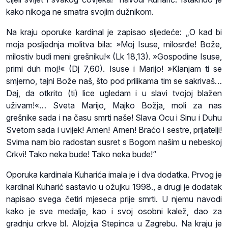
kako nikoga ne smatra svojim dužnikom.
Na kraju oporuke kardinal je zapisao sljedeće: „O kad bi
moja posljednja molitva bila: »Moj Isuse, milosrđe! Bože,
milostiv budi meni grešniku!« (Lk 18,13). »Gospodine Isuse,
primi duh moj!« (Dj 7,60). Isuse i Marijo! »Klanjam ti se
smjerno, tajni Bože naš, što pod prilikama tim se sakrivaš…
Daj, da otkrito (ti) lice ugledam i u slavi tvojoj blažen
uživam!«… Sveta Marijo, Majko Božja, moli za nas
grešnike sada i na času smrti naše! Slava Ocu i Sinu i Duhu
Svetom sada i uvijek! Amen! Amen! Braćo i sestre, prijatelji!
Svima nam bio radostan susret s Bogom našim u nebeskoj
Crkvi! Tako neka bude! Tako neka bude!“
Oporuka kardinala Kuharića imala je i dva dodatka. Prvog je
kardinal Kuharić sastavio u ožujku 1998., a drugi je dodatak
napisao svega četiri mjeseca prije smrti. U njemu navodi
kako je sve medalje, kao i svoj osobni kalež, dao za
gradnju crkve bl. Alojzija Stepinca u Zagrebu. Na kraju je