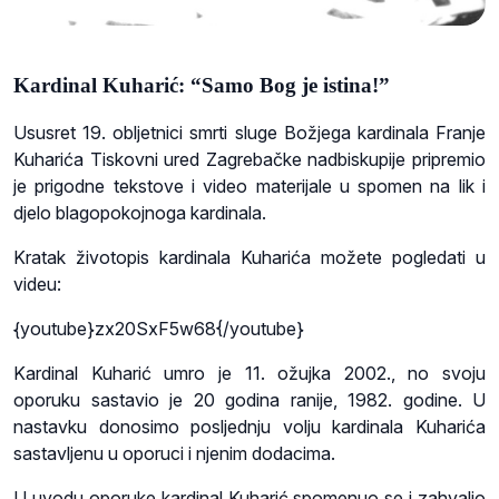
Kardinal Kuharić: “Samo Bog je istina!”
Ususret 19. obljetnici smrti sluge Božjega kardinala Franje
Kuharića Tiskovni ured Zagrebačke nadbiskupije pripremio
je prigodne tekstove i video materijale u spomen na lik i
djelo blagopokojnoga kardinala.
Kratak životopis kardinala Kuharića možete pogledati u
videu:
{youtube}zx20SxF5w68{/youtube}
Kardinal Kuharić umro je 11. ožujka 2002., no svoju
oporuku sastavio je 20 godina ranije, 1982. godine. U
nastavku donosimo posljednju volju kardinala Kuharića
sastavljenu u oporuci i njenim dodacima.
U uvodu oporuke kardinal Kuharić spomenuo se i zahvalio