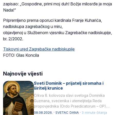
zapisao: „Gospodine, primi moj duh! Božje milosrđe je moja
Nada!“
Pripremljeno prema oporuci kardinala Franje Kuharića,
nadbiskupa zagrebačkog u miru,
objavljenoj u Službenom vjesniku Zagrebačke nadbiskupije,
br. 2/2002.
Tiskovni ured Zagrebačke nadbiskupije
FOTO: Glas Koncila
Najnovije vijesti
Sveti Dominik – prijatelj siromaha i
širitelj krunice
Crkva 8. kolovoza slavi svetoga Dominika
Guzmana, svećenika i utemeljitelja Reda
propovjednika (Ordo Praedicatorum – OP).
Svojim životom, dubokom ljubavlju prema
08.08.2026. · SVETAC DANA ·
3 minute čitanja