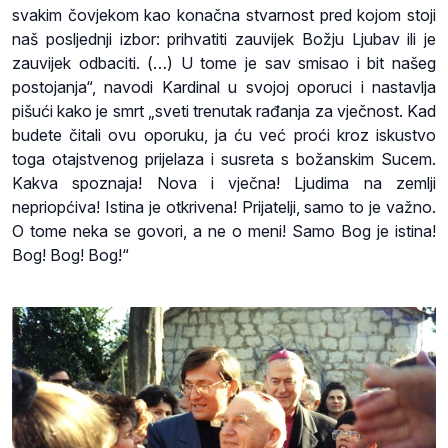
svakim čovjekom kao konačna stvarnost pred kojom stoji
naš posljednji izbor: prihvatiti zauvijek Božju Ljubav ili je
zauvijek odbaciti. (…) U tome je sav smisao i bit našeg
postojanja“, navodi Kardinal u svojoj oporuci i nastavlja
pišući kako je smrt „sveti trenutak rađanja za vječnost. Kad
budete čitali ovu oporuku, ja ću već proći kroz iskustvo
toga otajstvenog prijelaza i susreta s božanskim Sucem.
Kakva spoznaja! Nova i vječna! Ljudima na zemlji
nepriopćiva! Istina je otkrivena! Prijatelji, samo to je važno.
O tome neka se govori, a ne o meni! Samo Bog je istina!
Bog! Bog! Bog!“