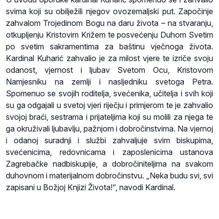
svima koji su obilježili njegov ovozemaljski put. Započinje
zahvalom Trojedinom Bogu na daru života – na stvaranju,
otkupljenju Kristovim Križem te posvećenju Duhom Svetim
po svetim sakramentima za baštinu vječnoga života.
Kardinal Kuharić zahvalio je za milost vjere te izriče svoju
odanost, vjernost i ljubav Svetom Ocu, Kristovom
Namjesniku na zemlji i nasljedniku svetoga Petra.
Spomenuo se svojih roditelja, svećenika, učitelja i svih koji
su ga odgajali u svetoj vjeri riječju i primjerom te je zahvalio
svojoj braći, sestrama i prijateljima koji su molili za njega te
ga okruživali ljubavlju, pažnjom i dobročinstvima. Na vjernoj
i odanoj suradnji i službi zahvaljuje svim biskupima,
svećenicima, redovnicama i zaposlenicima ustanova
Zagrebačke nadbiskupije, a dobročiniteljima na svakom
duhovnom i materijalnom dobročinstvu. „Neka budu svi, svi
zapisani u Božjoj Knjizi Života!“, navodi Kardinal.