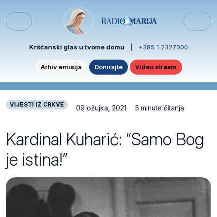
Skip to content
Skip to footer
Menu
Kršćanski glas u tvome domu
|
+385 1 2327000
Arhiv emisija
Donirajte
Video stream
VIJESTI IZ CRKVE
09 ožujka, 2021
5 minute čitanja
Kardinal Kuharić: “Samo Bog
je istina!”