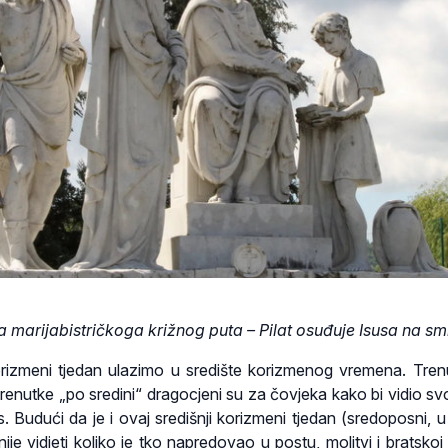
ja marijabistričkoga križnog puta – Pilat osuđuje Isusa na sm
orizmeni tjedan ulazimo u središte korizmenog vremena. Trenu
trenutke „po sredini“ dragocjeni su za čovjeka kako bi vidio svo
s. Budući da je i ovaj središnji korizmeni tjedan (sredoposni, u
nije vidjeti koliko je tko napredovao u postu, molitvi i bratskoj 