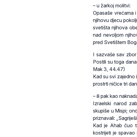
– u žarkoj molitvi:
Opasaše vrećama i 
njihovu djecu pokolj
svetišta njihova ob
nad nevoljom njiho
pred Svetištem Boga
I sazvaše sav zbor 
Postili su toga dana 
Mak 3, 44.47)
Kad su svi zajedno i
prostrti ničice tri 
– ili pak kao naknada
Izraelski narod za
skupiše u Mispi; ondj
priznavali: „Sagrije
Kad je Ahab čuo te r
kostrijeti je spavao