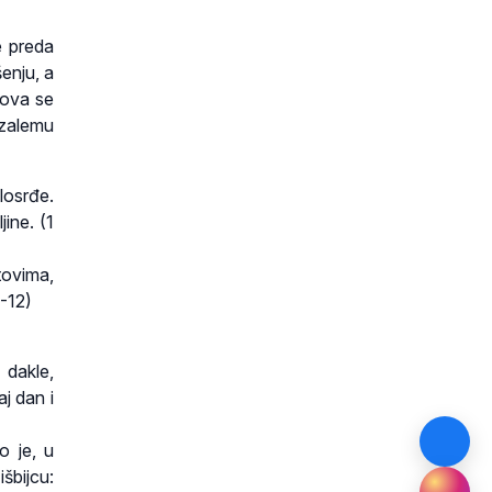
e preda
enju, a
lova se
uzalemu
losrđe.
jine. (1
tovima,
1-12)
 dakle,
aj dan i
io je, u
išbijcu: