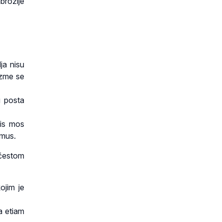
brozije
ja nisu
izme se
u posta
sis mos
amus.
 čestom
ojim je
a etiam