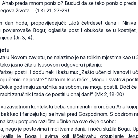
 se Ahab preda mnom ponizio? Budući da se tako ponizio pred
njegova života… (1 Kr 21, 27-29)
dan hoda, propovijedajući: „Još četrdeset dana i Niniva 
ni povjerovaše Bogu; oglasiše post i obukoše se u kostrijet,
jega (Jn 3, 4).
jetu
sta u Novom zavjetu, ne nalazimo je na tolikim mjestima kao u
 tako jasno čita u Isusovom odgovoru i pitanju:
farizeji postili. I dođu neki i kažu mu: „Zašto učenici Ivanovi i uč
voji učenici ne poste?“ Nato im Isus reče: „Mogu li svatovi posti
? Dokle god imaju zaručnika sa sobom, ne mogu postiti. Doći će
abiti zaručnik i tada će postiti u onaj dan!“ (Mk 2, 18-20)
ozavjetnom kontekstu treba spomenuti i proročicu Anu kojoj 
 baš kao i farizeju koji se hvali pred Gospodinom. S obzirom n
 na kraju potpuno različite učinke na ove dvije osobe:
a, nego je postovima i molitvama danju i noću služila Bogu. U
valila je Boga i svima koji iščekivahu otkupljenje Jeru