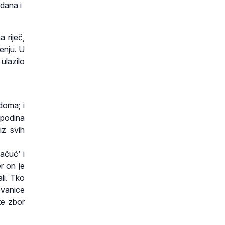
 dana i
 riječ,
đenju. U
 ulazilo
doma; i
spodina
iz svih
ačuć’ i
r on je
li. Tko
evanice
te zbor