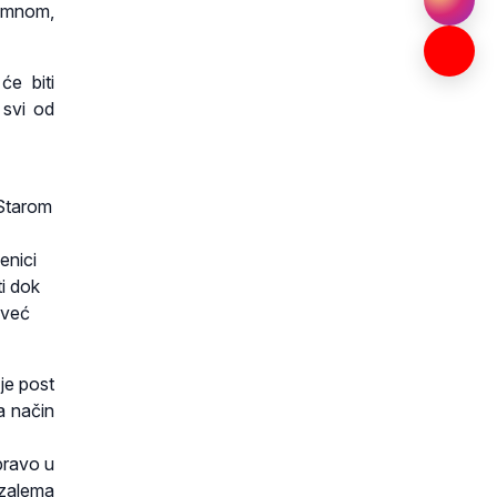
a mnom,
će biti
 svi od
 Starom
enici
ti dok
 već
je post
a način
pravo u
zalema