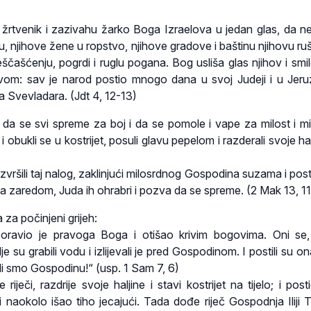
žrtvenik i zazivahu žarko Boga Izraelova u jedan glas, da n
u, njihove žene u ropstvo, njihove gradove i baštinu njihovu ruš
eščašćenju, pogrdi i ruglu pogana. Bog usliša glas njihov i smi
vom: sav je narod postio mnogo dana u svoj Judeji i u Jer
 Svevladara. (Jdt 4, 12-13)
da se svi spreme za boj i da se pomole i vape za milost i mi
i obukli se u kostrijet, posuli glavu pepelom i razderali svoje hal
zvršili taj nalog, zaklinjući milosrdnog Gospodina suzama i pos
dana zaredom, Juda ih ohrabri i pozva da se spreme. (2 Mak 13, 1
 za počinjeni grijeh:
boravio je pravoga Boga i otišao krivim bogovima. Oni se,
e su grabili vodu i izlijevali je pred Gospodinom. I postili su on
šili smo Gospodinu!“ (usp. 1 Sam 7, 6)
iječi, razdrije svoje haljine i stavi kostrijet na tijelo; i post
 i naokolo išao tiho jecajući. Tada dođe riječ Gospodnja Iliji T