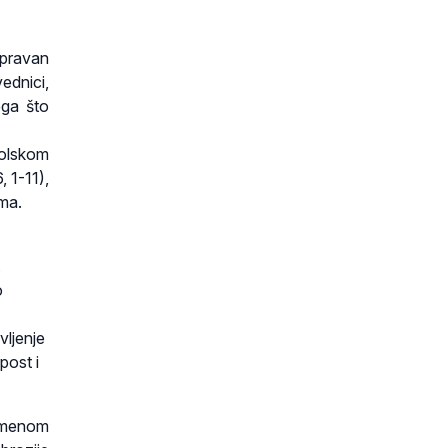
spravan
ednici,
ega što
olskom
 1-11),
ima.
.
o
vljenje
post i
remenom