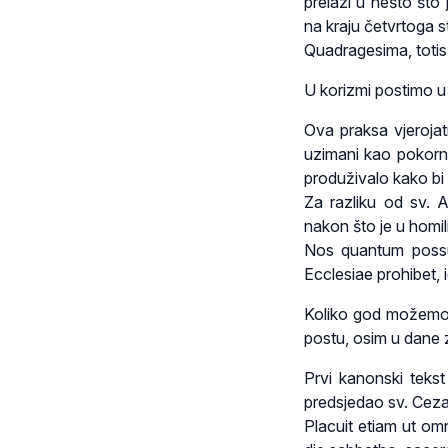
prelazi u nešto što
na kraju četvrtoga s
Quadragesima, totis
U korizmi postimo u
Ova praksa vjerojat
uzimani kao pokorni
produživalo kako bi
Za razliku od sv. A
nakon što je u homilij
Nos quantum possu
Ecclesiae prohibet, 
Koliko god možemo 
postu, osim u dane 
Prvi kanonski tekst
predsjedao sv. Cezar
Placuit etiam ut om