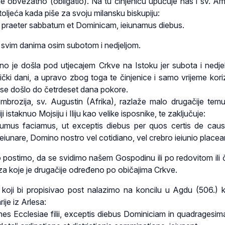
 je obvezatno (obligatio). Na tu činjenicu upućuje nas i sv. Am
toljeća kada piše za svoju milansku biskupiju:
 praeter sabbatum et Dominicam, ieiunamus diebus.
 svim danima osim subotom i nedjeljom.
no je došla pod utjecajem Crkve na Istoku jer subota i nedjel
čki dani, a upravo zbog toga te činjenice i samo vrijeme kor
 se došlo do četrdeset dana pokore.
mbrozija, sv. Augustin (Afrika), razlaže malo drugačije tem
i istaknuo Mojsiju i Iliju kao velike isposnike, te zaključuje:
mus faciamus, ut exceptis diebus per quos certis de cau
ieiunare, Domino nostro vel cotidiano, vel crebro ieiunio place
postimo, da se svidimo našem Gospodinu ili po redovitom ili
za koje je drugačije određeno po običajima Crkve.
 koji bi propisivao post nalazimo na koncilu u Agdu (506.) k
ije iz Arlesa:
nes Ecclesiae filii, exceptis diebus Dominiciam in quadragesim