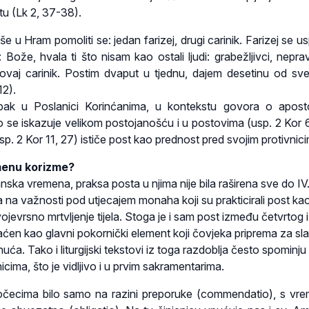
etu (Lk 2, 37-38).
 u Hram pomoliti se: jedan farizej, drugi carinik. Farizej se u
Bože, hvala ti što nisam kao ostali ljudi: grabežljivci, neprav
ao ovaj carinik. Postim dvaput u tjednu, dajem desetinu od sv
12).
ak u Poslanici Korinćanima, u kontekstu govora o apost
o se iskazuje velikom postojanošću i u postovima (usp. 2 Kor 6,
usp. 2 Kor 11, 27) ističe post kao prednost pred svojim protivnic
menu korizme?
nska vremena, praksa posta u njima nije bila raširena sve do IV
 na važnosti pod utjecajem monaha koji su prakticirali post ka
vojevrsno mrtvljenje tijela. Stoga je i sam post između četvrtog i
ćen kao glavni pokornički element koji čovjeka priprema za sla
a. Tako i liturgijski tekstovi iz toga razdoblja često spominju 
icima, što je vidljivo i u prvim sakramentarima.
očecima bilo samo na razini preporuke (commendatio), s v