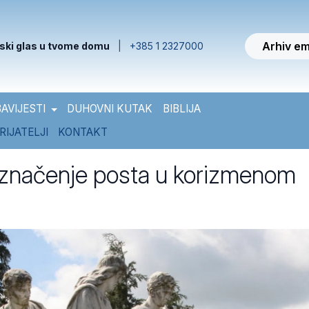
Arhiv em
ski glas u tvome domu
|
+385 1 2327000
AVIJESTI
DUHOVNI KUTAK
BIBLIJA
RIJATELJI
KONTAKT
 značenje posta u korizmenom