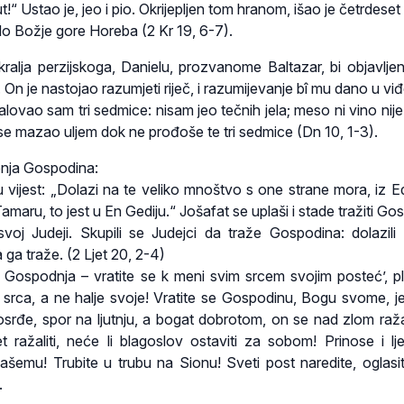
!“ Ustao je, jeo i pio. Okrijepljen tom hranom, išao je četrdeset
do Božje gore Horeba (2 Kr 19, 6-7).
kralja perzijskoga, Danielu, prozvanome Baltazar, bi objavljena
rat. On je nastojao razumjeti riječ, i razumijevanje bî mu dano u vi
žalovao sam tri sedmice: nisam jeo tečnih jela; meso ni vino nije
 se mazao uljem dok ne prođoše te tri sedmice (Dn 10, 1-3).
enja Gospodina:
u vijest: „Dolazi na te veliko mnoštvo s one strane mora, iz E
aru, to jest u En Gediju.“ Jošafat se uplaši i stade tražiti Go
voj Judeji. Skupili se Judejci da traže Gospodina: dolazili 
 ga traže. (2 Ljet 20, 2-4)
 je Gospodnja – vratite se k meni svim srcem svojim posteć’, pl
e srca, a ne halje svoje! Vratite se Gospodinu, Bogu svome, je
osrđe, spor na ljutnju, a bogat dobrotom, on se nad zlom raža
 ražaliti, neće li blagoslov ostaviti za sobom! Prinose i lj
šemu! Trubite u trubu na Sionu! Sveti post naredite, oglasi
.