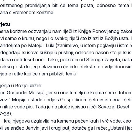
orizmenog promišljanja bit će tema posta, odnosno tema 
zana s vremenom korizme.
vjetu
mena korizme odzvanjaju nam riječi iz Knjige Ponovljenog zako
i samo o kruhu, nego i o svakoj riječi što izlazi iz Božjih usta. I
vanđeljima po Mateju i Luki (zanimljivo, u istom poglavlju i istim 
 događaju Isusove kušnje u pustinji, odnosno nakon što je Isus
dana i četrdeset noći. Tako, polazeći od Staroga zavjeta, naila
 praksu posta kojeg nalazimo u četiri konteksta te ovdje donosi
tne retke koji će nam približiti temu:
enja u Božjoj blizini:
 reče Gospodin Mojsiju, „jer su one temelji na kojima sam s tobom
vez.“ Mojsije ostade ondje s Gospodinom četrdeset dana i čet
eo niti je vode pio. Tada je na ploče ispisao riječi Saveza, Deset
27-28).
– kraj njegova uzglavlja na kamenu pečen kruh i vrč vode. Jeo j
i se anđeo Jahvin javi i drugi put, dotače ga i reče: „Ustani i jedi