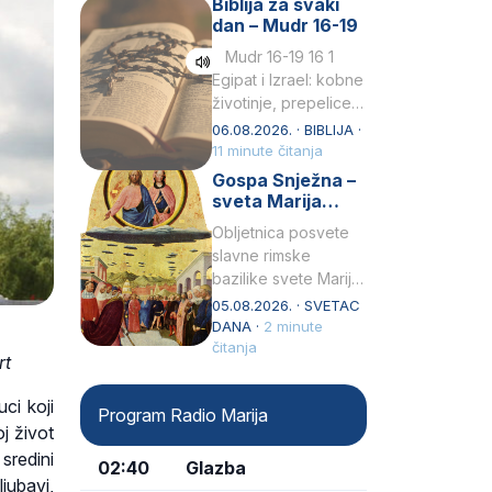
Biblija za svaki
Petar u svojoj
dan – Mudr 16-19
drugoj…
Mudr 16-19 16 1
Egipat i Izrael: kobne
životinje, prepelice
Zato bijahu
06.08.2026. · BIBLIJA ·
primjereno kažnjeni
11 minute čitanja
sličnim životinjamai
Gospa Snježna –
mučeni mnoštvom
sveta Marija
kukaca.2 A narod…
Velika, zaštitnica
Obljetnica posvete
rimske bazilike
slavne rimske
bazilike svete Marije
Velike (Santa Maria
05.08.2026. · SVETAC
Maggiore) u narodu
DANA ·
2 minute
se slavi kao Gospa
čitanja
rt
Snježna. Ovaj naziv,
Sancta Maria…
ci koji
Program Radio Marija
j život
 sredini
02:40
Glazba
ljubavi,