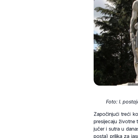
Foto: I. posta
Započinjući treći k
presijecaju životne 
jučer i sutra u dana
posta) prilika za jas