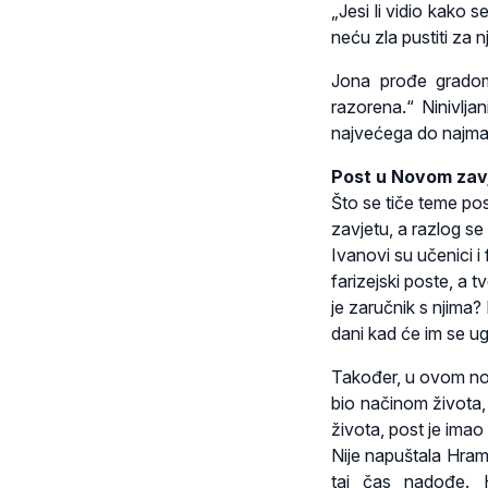
„Jesi li vidio kako
neću zla pustiti za 
Jona prođe gradom 
razorena.“ Ninivlja
najvećega do najman
Post u Novom zav
Što se tiče teme po
zavjetu, a razlog se
Ivanovi su učenici i 
farizejski poste, a t
je zaručnik s njima
dani kad će im se ugr
Također, u ovom nov
bio načinom života,
života, post je imao
Nije napuštala Hram
taj čas nadođe. H