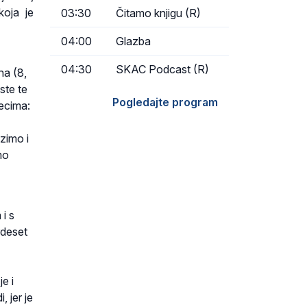
koja je
03:30
Čitamo knjigu (R)
04:00
Glazba
04:30
SKAC Podcast (R)
na (8,
ste te
Pogledajte program
recima:
zimo i
mo
 i s
rdeset
e i
, jer je