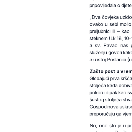
pripovijedala o djet
„Dva čovjeka uziđoše
ovako u sebi molio: 
preljubnici ili – k
steknem (Lk 18, 10-
a sv. Pavao nas p
služenju govori kak
a u istoj Poslanici (
Zašto post u vre
Gledajući prva kršća
stoljeća kada dobiva
pokoru ili pak kao s
šestog stoljeća shva
Gospodinova uskrsnuć
preporučuju ga vjern
No, ono što je u p