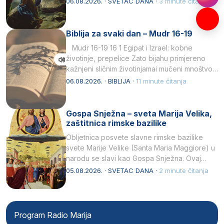
06.08.2026. · SVETAC DANA ·
3 minute čitanja
Biblija za svaki dan – Mudr 16-19
Mudr 16-19 16 1 Egipat i Izrael: kobne
životinje, prepelice Zato bijahu primjereno
kažnjeni sličnim životinjamai mučeni mnoštvom
kukaca.2 A narod…
06.08.2026. · BIBLIJA ·
11 minute čitanja
Gospa Snježna – sveta Marija Velika,
zaštitnica rimske bazilike
Obljetnica posvete slavne rimske bazilike
svete Marije Velike (Santa Maria Maggiore) u
narodu se slavi kao Gospa Snježna. Ovaj
naziv, Sancta Maria…
05.08.2026. · SVETAC DANA ·
2 minute čitanja
Program Radio Marija