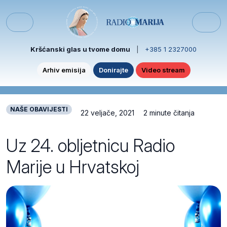
Skip to content
Skip to footer
Menu
Kršćanski glas u tvome domu
|
+385 1 2327000
Arhiv emisija
Donirajte
Video stream
NAŠE OBAVIJESTI
22 veljače, 2021
2 minute čitanja
Uz 24. obljetnicu Radio
Marije u Hrvatskoj