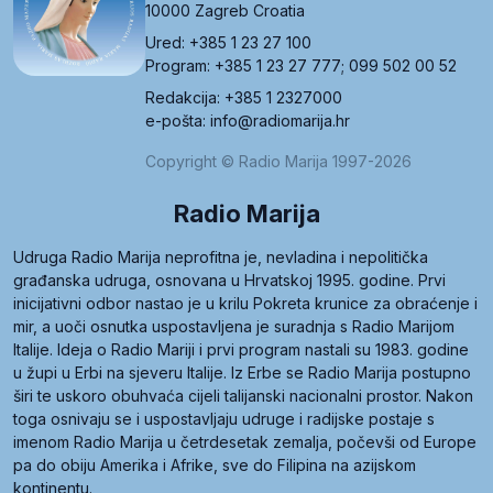
10000 Zagreb Croatia
Ured: +385 1 23 27 100
Program: +385 1 23 27 777; 099 502 00 52
Redakcija: +385 1 2327000
e-pošta: info@radiomarija.hr
Copyright © Radio Marija 1997-2026
Radio Marija
Udruga Radio Marija neprofitna je, nevladina i nepolitička
građanska udruga, osnovana u Hrvatskoj 1995. godine. Prvi
inicijativni odbor nastao je u krilu Pokreta krunice za obraćenje i
mir, a uoči osnutka uspostavljena je suradnja s Radio Marijom
Italije. Ideja o Radio Mariji i prvi program nastali su 1983. godine
u župi u Erbi na sjeveru Italije. Iz Erbe se Radio Marija postupno
širi te uskoro obuhvaća cijeli talijanski nacionalni prostor. Nakon
toga osnivaju se i uspostavljaju udruge i radijske postaje s
imenom Radio Marija u četrdesetak zemalja, počevši od Europe
pa do obiju Amerika i Afrike, sve do Filipina na azijskom
kontinentu.