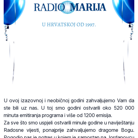
U ovoj izazovnoj i neobičnoj godini zahvaljujemo Vam da
ste bili uz nas. U toj smo godini ostvarili oko 520 000
minuta emitiranja programa i više od 1200 emisija.
Za sve što smo uspjeli ostvarili minule godine u naviještanju
Radosne vijesti, ponajprije zahvaljujemo dragome Bogu.
Pogodio nas je potres u kojem je samostan na Jordanovcu