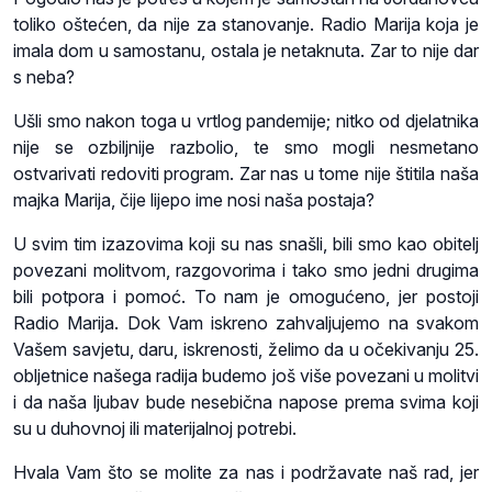
toliko oštećen, da nije za stanovanje. Radio Marija koja je
imala dom u samostanu, ostala je netaknuta. Zar to nije dar
s neba?
Ušli smo nakon toga u vrtlog pandemije; nitko od djelatnika
nije se ozbiljnije razbolio, te smo mogli nesmetano
ostvarivati redoviti program. Zar nas u tome nije štitila naša
majka Marija, čije lijepo ime nosi naša postaja?
U svim tim izazovima koji su nas snašli, bili smo kao obitelj
povezani molitvom, razgovorima i tako smo jedni drugima
bili potpora i pomoć. To nam je omogućeno, jer postoji
Radio Marija. Dok Vam iskreno zahvaljujemo na svakom
Vašem savjetu, daru, iskrenosti, želimo da u očekivanju 25.
obljetnice našega radija budemo još više povezani u molitvi
i da naša ljubav bude nesebična napose prema svima koji
su u duhovnoj ili materijalnoj potrebi.
Hvala Vam što se molite za nas i podržavate naš rad, jer