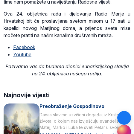
time nam pomažete u naviještanju Radosne vijesti.
Ova 24. obljetnica rada i djelovanja Radio Marije u
Hrvatskoj bit će proslavljena svetom misom u 17 sati u
kapelici novog Marijinog doma, a prijenos svete mise
možete pratiti na našim kanalima društvenih mreža.
Facebook
Youtube
Pozivamo vas da budemo dionici euharistijskog slavlja
na 24. obljetnicu našega radija.
Najnovije vijesti
Preobraženje Gospodinovo
Danas slavimo uzvišeni događaj iz Kristova
života, o kojem nas izvješćuju evanđelisti
Matej, Marko i Luka te sveti Petar u svojoj
drugoj…