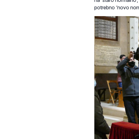
na ‘staro normalno’
potrebno ‘novo norm