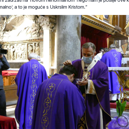
, ni zadržati na ‘novom nenormalnom’ nego nam je poslije ove 
alno’, a to je moguće s Uskrslim Kristom.“