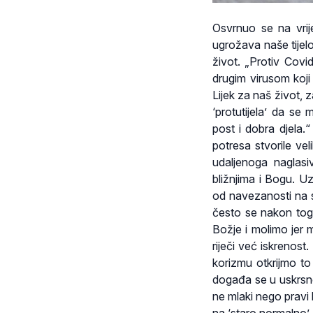
Osvrnuo se na vrij
ugrožava naše tijelo
život. „Protiv Covi
drugim virusom koji
Lijek za naš život,
‘protutijela’ da se
post i dobra djela.
potresa stvorile vel
udaljenoga naglasi
bližnjima i Bogu. U
od navezanosti na s
često se nakon to
Božje i molimo jer 
riječi već iskrenos
korizmu otkrijmo to
događa se u uskrsno
ne mlaki nego pravi 