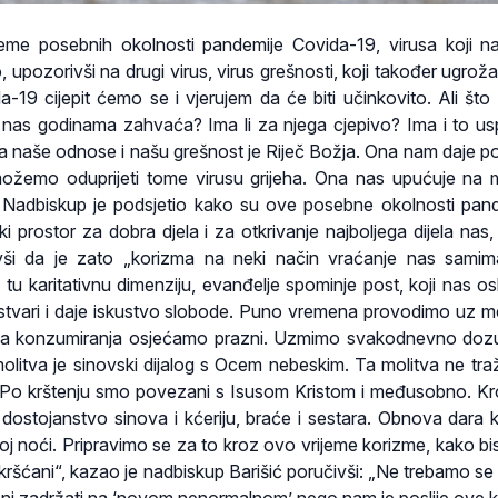
eme posebnih okolnosti pandemije Covida-19, virusa koji n
, upozorivši na drugi virus, virus grešnosti, koji također ugrož
da-19 cijepit ćemo se i vjerujem da će biti učinkovito. Ali što
 nas godinama zahvaća? Ima li za njega cjepivo? Ima i to us
 za naše odnose i našu grešnost je Riječ Božja. Ona nam daje p
 možemo oduprijeti tome virusu grijeha. Ona nas upućuje na m
“ Nadbiskup je podsjetio kako su ove posebne okolnosti pand
iki prostor za dobra djela i za otkrivanje najboljega dijela nas
vši da je zato „korizma na neki način vraćanje nas samim
z tu karitativnu dimenziju, evanđelje spominje post, koji nas o
tvari i daje iskustvo slobode. Puno vremena provodimo uz me
ga konzumiranja osjećamo prazni. Uzmimo svakodnevno dozu
molitva je sinovski dijalog s Ocem nebeskim. Ta molitva ne tra
t. Po krštenju smo povezani s Isusom Kristom i međusobno. K
 dostojanstvo sinova i kćeriju, braće i sestara. Obnova dara k
j noći. Pripravimo se za to kroz ovo vrijeme korizme, kako bis
kršćani“, kazao je nadbiskup Barišić poručivši: „Ne trebamo se 