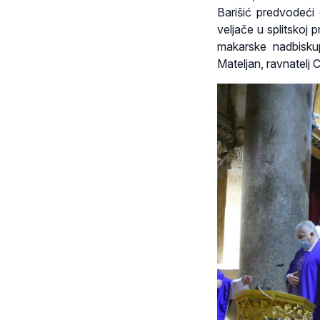
Barišić predvodeći 
veljače u splitskoj p
makarske nadbiskup
Mateljan, ravnatelj 