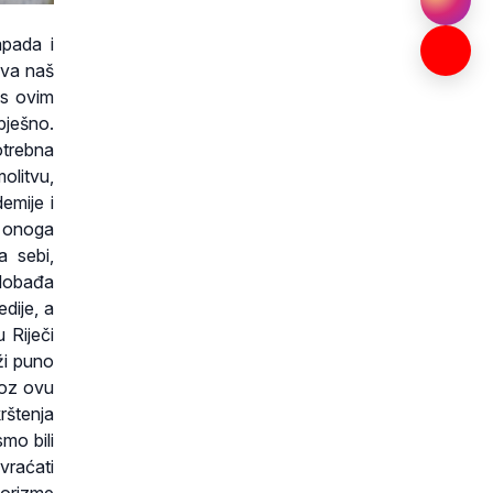
apada i
ava naš
 s ovim
pješno.
otrebna
olitvu,
emije i
, onoga
a sebi,
slobađa
dije, a
 Riječi
ži puno
roz ovu
rštenja
mo bili
vraćati