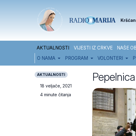
Skip to content
Skip to footer
Kršćan
AKTUALNOSTI
VIJESTI IZ CRKVE
NAŠE OB
O NAMA
PROGRAM
VOLONTERI
P
Pepelnica 
AKTUALNOSTI
18 veljače, 2021
4 minute čitanja