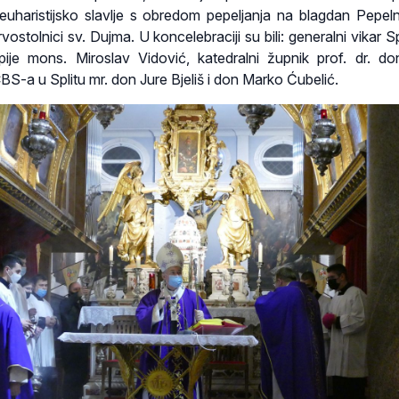
euharistijsko slavlje s obredom pepeljanja na blagdan Pepeln
rvostolnici sv. Dujma. U koncelebraciji su bili: generalni vikar S
ije mons. Miroslav Vidović, katedralni župnik prof. dr. d
CBS-a u Splitu mr. don Jure Bjeliš i don Marko Ćubelić.