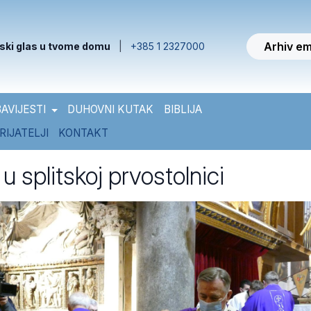
Arhiv em
ski glas u tvome domu
|
+385 1 2327000
AVIJESTI
DUHOVNI KUTAK
BIBLIJA
RIJATELJI
KONTAKT
u splitskoj prvostolnici