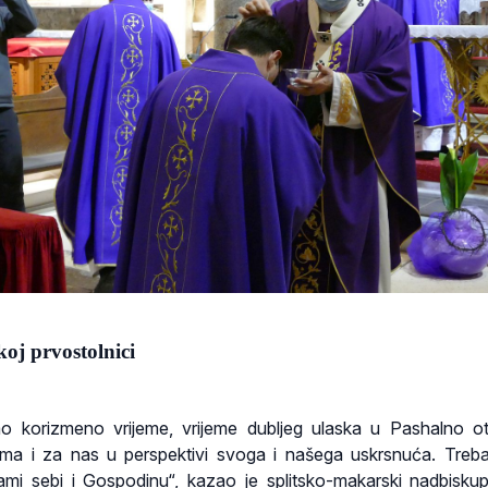
koj prvostolnici
 korizmeno vrijeme, vrijeme dubljeg ulaska u Pashalno ot
ama i za nas u perspektivi svoga i našega uskrsnuća. Tre
e sami sebi i Gospodinu“, kazao je splitsko-makarski nadbisku