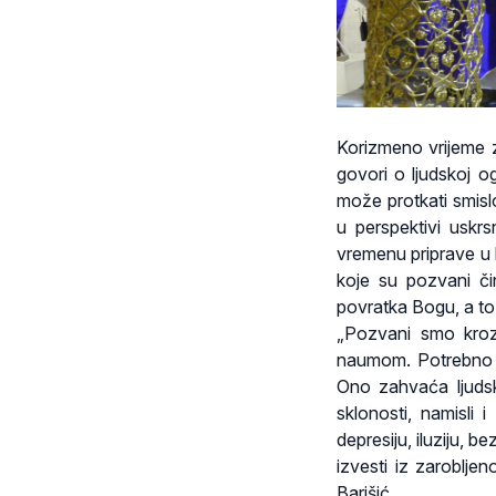
Korizmeno vrijeme z
govori o ljudskoj o
može protkati smisl
u perspektivi uskr
vremenu priprave u 
koje su pozvani č
povratka Bogu, a to s
„Pozvani smo kroz
naumom. Potrebno n
Ono zahvaća ljudsk
sklonosti, namisli
depresiju, iluziju, 
izvesti iz zaroblj
Barišić.