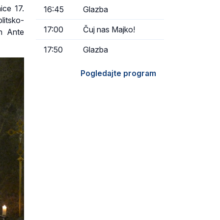
ice 17.
16:45
Glazba
plitsko-
17:00
Čuj nas Majko!
on Ante
17:50
Glazba
Pogledajte program