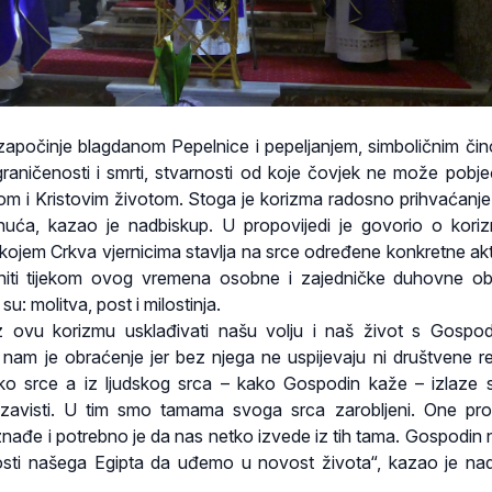
apočinje blagdanom Pepelnice i pepeljanjem, simboličnim čin
graničenosti i smrti, stvarnosti od koje čovjek ne može pobjeći
om i Kristovim životom. Stoga je korizma radosno prihvaćanje
snuća, kazao je nadbiskup. U propovijedi je govorio o kori
kojem Crkva vjernicima stavlja na srce određene konkretne akt
initi tijekom ovog vremena osobne i zajedničke duhovne o
u: molitva, post i milostinja.
 ovu korizmu usklađivati našu volju i naš život s Gospo
am je obraćenje jer bez njega ne uspijevaju ni društvene r
o srce a iz ljudskog srca – kako Gospodin kaže – izlaze 
 i zavisti. U tim smo tamama svoga srca zarobljeni. One pr
beznađe i potrebno je da nas netko izvede iz tih tama. Gospodin 
enosti našega Egipta da uđemo u novost života“, kazao je na