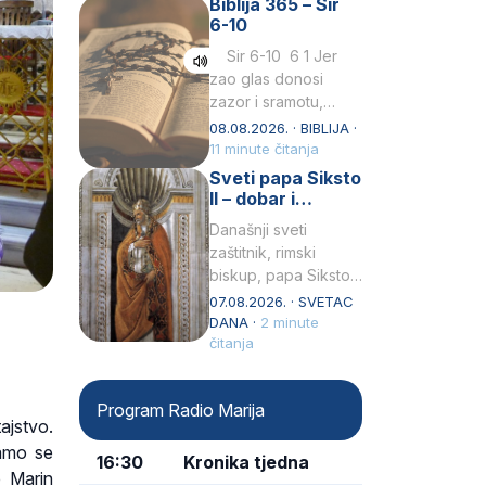
Biblija 365 – Sir
Praedicatorum – OP).
6-10
Svojim životom,
dubokom ljubavlju
Sir 6-10 6 1 Jer
prema Kristu…
zao glas donosi
zazor i sramotu,
kako to biva
08.08.2026. · BIBLIJA ·
grešniku
11 minute čitanja
licemjernom.2 Ne
Sveti papa Siksto
predaj se u…
II – dobar i
miroljubiv pastir
Današnji sveti
zaštitnik, rimski
biskup, papa Siksto
(Sixtus) II, prema
07.08.2026. · SVETAC
knjizi Liber
DANA ·
2 minute
Pontificalis bio je
čitanja
rođenjem Grk.
Obnovio je odnose s
Program Radio Marija
afričkim…
ajstvo.
bamo se
16:30
Kronika tjedna
p Marin