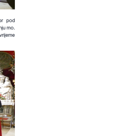
bor pod
nju mo.
vrijeme