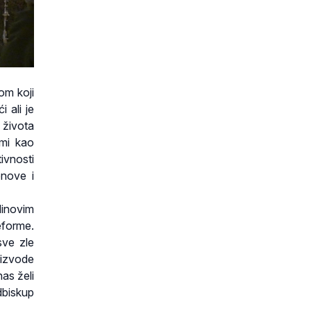
om koji
 ali je
 života
zmi kao
ivnosti
bnove i
dinovim
eforme.
sve zle
oizvode
nas želi
dbiskup