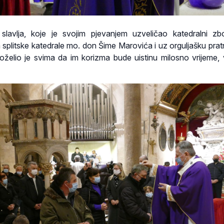
slavlja, koje je svojim pjevanjem uzveličao katedralni z
splitske katedrale mo. don Šime Marovića i uz orguljašku prat
oželio je svima da im korizma bude uistinu milosno vrijeme, 