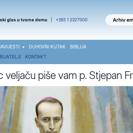
Arhiv em
ski glas u tvome domu
|
+385 1 2327000
AVIJESTI
DUHOVNI KUTAK
BIBLIJA
RIJATELJI
KONTAKT
 veljaču piše vam p. Stjepan Fr