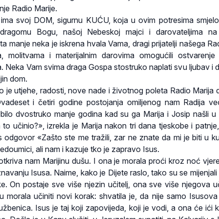
je Radio Marije.
ima svoj DOM, sigurnu KUĆU, koja u ovim potresima smjelo
dragomu Bogu, našoj Nebeskoj majci i darovateljima n
a manje neka je iskrena hvala Vama, dragi prijatelji našega Radi
a, molitvama i materijalnim darovima omogućili ostvarenj
a. Neka Vam svima draga Gospa stostruko naplati svu ljubav i 
ijin dom.
 je utjehe, radosti, nove nade i životnog poleta Radio Marija d
adeset i četiri godine postojanja omiljenog nam Radija v
 bilo dvostruko manje godina kad su ga Marija i Josip našli u
to učinio?», izrekla je Marija nakon tri dana tjeskobe i patnje,
s odgovor «Zašto ste me tražili, zar ne znate da mi je biti u k
doumici, ali nam i kazuje tko je zapravo Isus.
otkriva nam Marijinu dušu. I ona je morala proći kroz noć vjere
znavanju Isusa. Naime, kako je Dijete raslo, tako su se mijenjal
e. On postaje sve više njezin učitelj, ona sve više njegova u
u morala učiniti novi korak: shvatila je, da nije samo Isusova
užbenica. Isus je taj koji zapovijeda, koji je vodi, a ona će ići