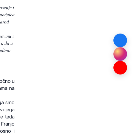
asenje i
omoćnica
narod
movinu i
i, da u
jedimo
točno u
ama na
oga smo
svojega
se tada
 Franjo
dosno i