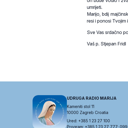
on bude vodio i zvao
umrijeti.
Marijo, bdij majčin
resi i ponosi Tvoji
Sve Vas srdačno po
Vaš p. Stjepan Fridl
UDRUGA RADIO MARIJA
Kameniti stol 11
10000 Zagreb Croatia
Ured: +385 1 23 27 100
Program: +385 1 23 27 777; 099