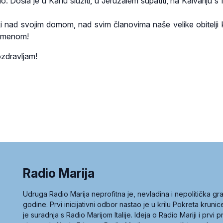
. Došla je u Kanu služiti, u Jeruzalem supatiti, na Kalvariju s
ski nad svojim domom, nad svim članovima naše velike obitelji 
m imenom!
zdravljam!
Radio Marija
Udruga Radio Marija neprofitna je, nevladina i nepolitička 
godine. Prvi inicijativni odbor nastao je u krilu Pokreta kruni
je suradnja s Radio Marijom Italije. Ideja o Radio Mariji i prvi