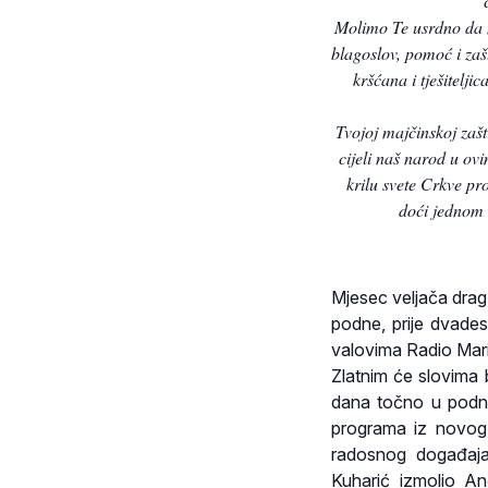
Molimo Te usrdno da na
blagoslov, pomoć i zaš
kršćana i tješitelji
Tvojoj majčinskoj zaš
cijeli naš narod u ov
krilu svete Crkve pr
doći jednom 
Mjesec veljača drag
podne, prije dvadese
valovima Radio Mari
Zlatnim će slovima 
dana točno u podne 
programa iz novog 
radosnog događaja 
Kuharić izmolio An