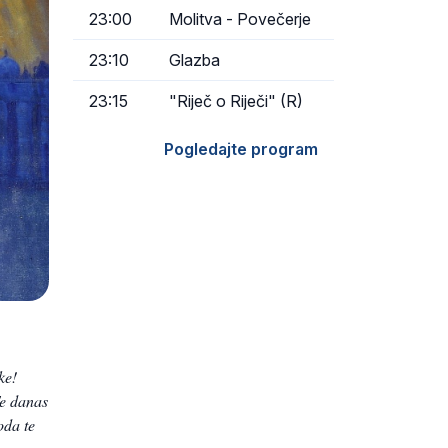
23:00
Molitva - Povečerje
23:10
Glazba
23:15
"Riječ o Riječi" (R)
Pogledajte program
ke!
Te danas
oda te