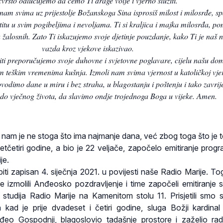
čvrsto odlučujemo da ćemo Ti drage volje i vjerno služiti.
m svima uz prijestolje Božanskoga Sina isprosiš milost i milosrđe, sp
titu u svim pogibeljima i nevoljama. Ti si kraljica i majka milosrđa, p
ca žalosnih. Zato Ti iskazujemo svoje djetinje pouzdanje, kako Ti je naš 
vazda kroz vjekove iskazivao.
titi preporučujemo svoje duhovne i svjetovne poglavare, cijelu našu do
im teškim vremenima kušnja. Izmoli nam svima vjernost u katoličkoj vjer
ovodimo dane u miru i bez straha, u blagostanju i poštenju i tako zavri
do vječnog života, da slavimo ondje trojednoga Boga u vijeke. Amen.
 nam je ne stoga što ima najmanje dana, već zbog toga što je 
tčetiri godine, a bio je 22 veljače, započelo emitiranje
progr
je.
biti zapisan 4. siječnja 2021. u povijesti naše Radio Marije. T
izmolili Anđeosko pozdravljenje i time započeli emitiranje 
studija Radio Marije na Kamenitom stolu 11. Prisjetili smo 
kad je prije dvadeset i četiri godine, sluga Božji kardinal
đeo Gospodnji, blagoslovio tadašnje prostore i zaželio ra