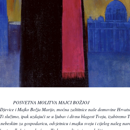
POSVETNA MOLITVA MAJCI BOŽJOJ
 Djevice i Majko Božja Marijo, moćna zaštitnice naše domovine Hrvats
i služimo, ipak uzdajući se u ljubav i divnu blagost Tvoju, izabiremo 
nebeskim za gospodaricu, odvjetnicu i majku svoju i cijelog našeg nar