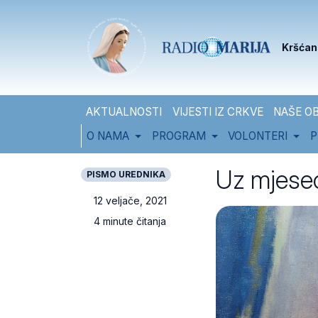
Skip to content
Skip to footer
Kršćan
AKTUALNOSTI
VIJESTI IZ CRKVE
NAŠE OB
O NAMA
PROGRAM
VOLONTERI
P
Uz mjesec
PISMO UREDNIKA
12 veljače, 2021
4 minute čitanja