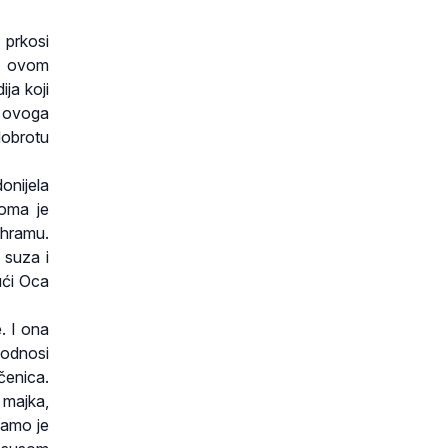
 prkosi
a ovom
ja koji
e ovoga
dobrotu
onijela
eoma je
 hramu.
 suza i
ući Oca
. I ona
i odnosi
čenica.
 majka,
 kamo je