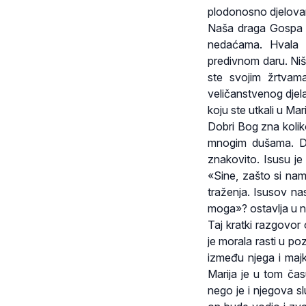
plodonosno djelovan
Naša draga Gospa 
nedaćama. Hvala 
predivnom daru. Ništ
ste svojim žrtvam
veličanstvenog djel
koju ste utkali u Mar
Dobri Bog zna koliko
mnogim dušama. Dv
znakovito. Isusu je
«Sine, zašto si nam 
traženja. Isusov na
moga»? ostavlja u ne
Taj kratki razgovor 
je morala rasti u po
između njega i majk
Marija je u tom čas
nego je i njegova sl