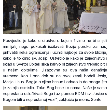
Posvjestio je kako u društvu u kojem živimo ne bi smjeli
mrmljati, nego pokušati iščitavati Božju poruku za nas,
prihvatiti neka ograničenja i učiniti najbolje za svoje bližnje,
kako je to činio sv. Josip. Ustvrdio je kako je zajedništvo i
sklad u Svetoj Obitelji slika kakvo bi zajedništvo trebalo biti i
u našim obiteljima. „Izazovna su ova naša današnja
vremena, kao i ona dok su na ovoj zemlji hodali Josip,
Marija i Isus. Bog je o njima brinuo i odveo ih do onoga što
je za njih osmislio. Tako Bog brine i o nama. Naše je samo
neprestano osluškivati Boga i uz pomoć BDM i sv. Josipa s
Bogom biti u neprestanoj vezi“, zaključio je mons. Sente.