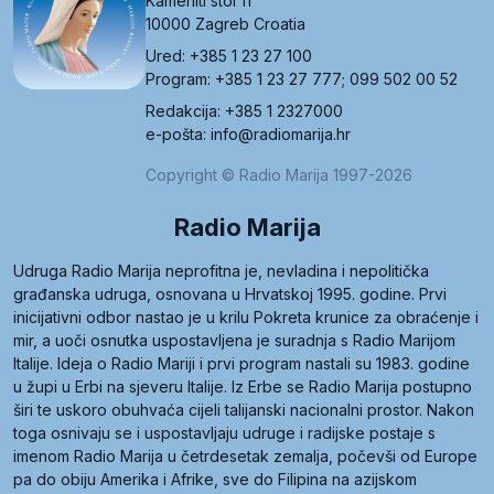
Kameniti stol 11
10000 Zagreb Croatia
Ured: +385 1 23 27 100
Program: +385 1 23 27 777; 099 502 00 52
Redakcija: +385 1 2327000
e-pošta: info@radiomarija.hr
Copyright © Radio Marija 1997-2026
Radio Marija
Udruga Radio Marija neprofitna je, nevladina i nepolitička
građanska udruga, osnovana u Hrvatskoj 1995. godine. Prvi
inicijativni odbor nastao je u krilu Pokreta krunice za obraćenje i
mir, a uoči osnutka uspostavljena je suradnja s Radio Marijom
Italije. Ideja o Radio Mariji i prvi program nastali su 1983. godine
u župi u Erbi na sjeveru Italije. Iz Erbe se Radio Marija postupno
širi te uskoro obuhvaća cijeli talijanski nacionalni prostor. Nakon
toga osnivaju se i uspostavljaju udruge i radijske postaje s
imenom Radio Marija u četrdesetak zemalja, počevši od Europe
pa do obiju Amerika i Afrike, sve do Filipina na azijskom