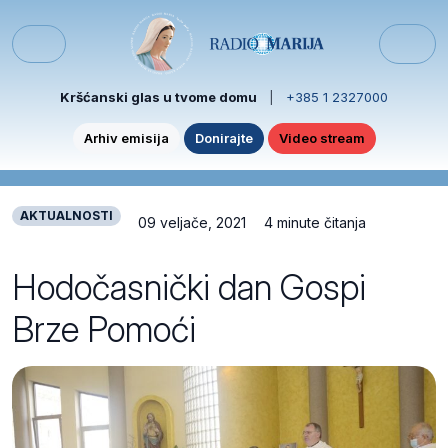
Skip to content
Skip to footer
Menu
Kršćanski glas u tvome domu
|
+385 1 2327000
Arhiv emisija
Donirajte
Video stream
AKTUALNOSTI
09 veljače, 2021
4 minute čitanja
Hodočasnički dan Gospi
Brze Pomoći