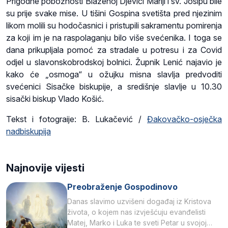
Prigodne pobožnosti Blaženoj Djevici Mariji i sv. Josipu bile
su prije svake mise. U tišini Gospina svetišta pred njezinim
likom molili su hodočasnici i pristupili sakramentu pomirenja
za koji im je na raspolaganju bilo više svećenika. I toga se
dana prikupljala pomoć za stradale u potresu i za Covid
odjel u slavonskobrodskoj bolnici. Župnik Lenić najavio je
kako će „osmoga“ u ožujku misna slavlja predvoditi
svećenici Sisačke biskupije, a središnje slavlje u 10.30
sisački biskup Vlado Košić.
Tekst i fotograije: B. Lukačević /
Đakovačko-osječka
nadbiskupija
Najnovije vijesti
Preobraženje Gospodinovo
Danas slavimo uzvišeni događaj iz Kristova
života, o kojem nas izvješćuju evanđelisti
Matej, Marko i Luka te sveti Petar u svojoj