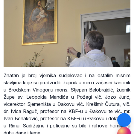
Znatan je broj vjernika sudjelovao i na ostalim misnim
slavljima koje su predvodili: župnik u miru i začasni kanonik
u Brodskom Vinogorju mons. Stjepan Belobrajdić, župnik
Župe sv. Leopolda Mandića u Požegi vlč. Jozo Jurić,
vicerektor Sjemeništa u Đakovu vlč. Krešimir Čutura, vlč.
dr. Ivica Raguž, profesor na KBF-u u Đakovu te vlč. mr.
Ivan Benaković, profesor na KBF-u u Đakovu i doktorand
u Rimu. Sadržajne i poticajne su bile i njihove homilije u
duhu dana i teme.