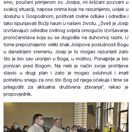
smo, poučeni primjerom sv. Josipa, mi kršćani pozvani u
svakoj situaciji, napose onima koje ne razumijemo, uvijek u
dosluhu s Gospodinom, poštivati civilne odluke i odredbe i
tako ispunjavati Božji naum u našem životu. „Sveti je Josip
izvršavajući odredbe civilnog svijeta omogućio izvršavanje
proročanstava koja su se dogodila na duhovnoj razini. U
tome prepoznajemo veliki znak Josipove poslušnosti Bogu
u današnjem vremenu. Josip je to mogao razumjeti zato
što je bio sav uronjen u Boga, u molitvu. Ponajprije je bio
ponizan pred Bogom. Na neki je način svoje prohtjeve
stavio u drugi plan i zato je mogao osluhnuti i imati
potrebnu snagu za ono što Bog od njega očekuje i time se
prilagoditi za aktualna društvena zbivanja“, rekao je
propovjednik.