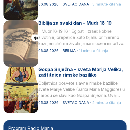
drugoj…
06.08.2026. · SVETAC DANA ·
3 minute čitanja
Biblija za svaki dan – Mudr 16-19
Mudr 16-19 16 1 Egipat i Izrael: kobne
životinje, prepelice Zato bijahu primjereno
kažnjeni sličnim životinjamai mučeni mnoštvom
kukaca.2 A narod…
06.08.2026. · BIBLIJA ·
11 minute čitanja
Gospa Snježna – sveta Marija Velika,
zaštitnica rimske bazilike
Obljetnica posvete slavne rimske bazilike
svete Marije Velike (Santa Maria Maggiore) u
narodu se slavi kao Gospa Snježna. Ovaj
naziv, Sancta Maria…
05.08.2026. · SVETAC DANA ·
2 minute čitanja
Program Radio Marija