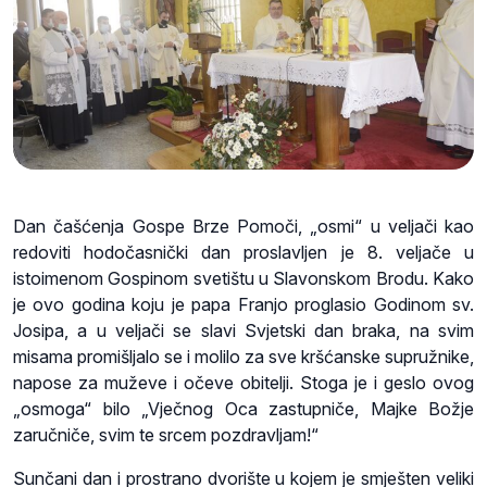
Dan čašćenja Gospe Brze Pomoči, „osmi“ u veljači kao
redoviti hodočasnički dan proslavljen je 8. veljače u
istoimenom Gospinom svetištu u Slavonskom Brodu. Kako
je ovo godina koju je papa Franjo proglasio Godinom sv.
Josipa, a u veljači se slavi Svjetski dan braka, na svim
misama promišljalo se i molilo za sve kršćanske supružnike,
napose za muževe i očeve obitelji. Stoga je i geslo ovog
„osmoga“ bilo „Vječnog Oca zastupniče, Majke Božje
zaručniče, svim te srcem pozdravljam!“
Sunčani dan i prostrano dvorište u kojem je smješten veliki