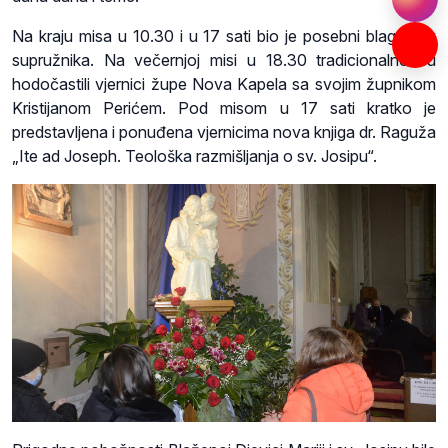
Na kraju misa u 10.30 i u 17 sati bio je posebni blagoslov
supružnika. Na večernjoj misi u 18.30 tradicionalno su
hodočastili vjernici župe Nova Kapela sa svojim župnikom
Kristijanom Perićem. Pod misom u 17 sati kratko je
predstavljena i ponuđena vjernicima nova knjiga dr. Raguža
„Ite ad Joseph. Teološka razmišljanja o sv. Josipu“.