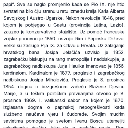
papi“. Sve se naglo promijenilo kada se Pio IX. nije htio
svrstati na bilo čiju stranu u ratu između kralja Karla Alberta
Savojskog i Austro-Ugarske. Nakon revolucije 1848, pred
kojom je pobjegao u Gaetu (provincija Latina, Lazio),
zauzeo je konzervativno stajalište. Uz pomoć francuske
vojske ponovno je 1850. osvojio Rim i Papinsku Državu.
Velike su zasluge Pija IX. za Crkvu u Hrvata. Uz zalaganje
hrvatskog bana Josipa Jelačića uzvisio je 1852.
zagrebačku biskupiju na rang metropolije i nadbiskupije, a
zagrebačkog nadbiskupa Jurja Haulika imenovao je 1856.
kardinalom. Kardinalom je 1877. proglasio i zagrebačkog
nadbiskupa Josipa Mihalovića. Proglasio je 8. prosinca
1854. dogmu o bezgrešnom začeću Blažene Djevice
Marije, a u teškim političkim previranjima otvorio je 8.
prosinca 1869. I. vatikanski sabor na kojem je 1870.
izglasana dogma o papinskoj nepogrešivosti kada
službeno naučava vjeru i ćudoređe. Svojim mudrim
savjetima pomogao je svetom Ivanu Boscu utemeljiti
salezijansku družbu, tako da je zaslužio naziv „Don