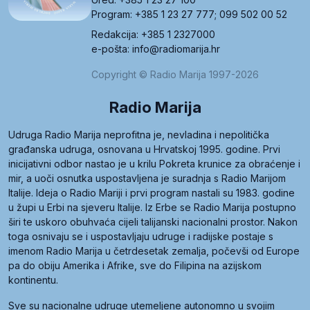
Program: +385 1 23 27 777; 099 502 00 52
Redakcija: +385 1 2327000
e-pošta: info@radiomarija.hr
Copyright © Radio Marija 1997-2026
Radio Marija
Udruga Radio Marija neprofitna je, nevladina i nepolitička
građanska udruga, osnovana u Hrvatskoj 1995. godine. Prvi
inicijativni odbor nastao je u krilu Pokreta krunice za obraćenje i
mir, a uoči osnutka uspostavljena je suradnja s Radio Marijom
Italije. Ideja o Radio Mariji i prvi program nastali su 1983. godine
u župi u Erbi na sjeveru Italije. Iz Erbe se Radio Marija postupno
širi te uskoro obuhvaća cijeli talijanski nacionalni prostor. Nakon
toga osnivaju se i uspostavljaju udruge i radijske postaje s
imenom Radio Marija u četrdesetak zemalja, počevši od Europe
pa do obiju Amerika i Afrike, sve do Filipina na azijskom
kontinentu.
Sve su nacionalne udruge utemeljene autonomno u svojim