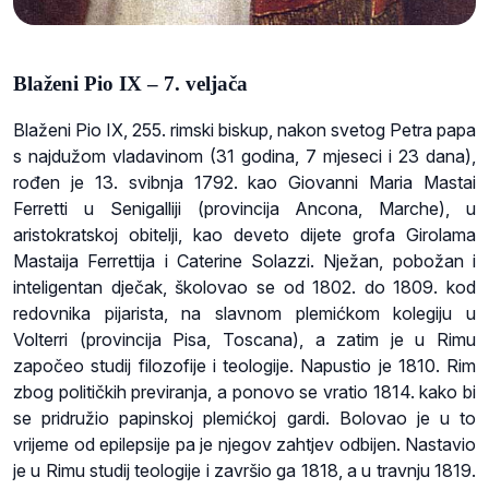
Blaženi Pio IX – 7. veljača
Blaženi Pio IX, 255. rimski biskup, nakon svetog Petra papa
s najdužom vladavinom (31 godina, 7 mjeseci i 23 dana),
rođen je 13. svibnja 1792. kao Giovanni Maria Mastai
Ferretti u Senigalliji (provincija Ancona, Marche), u
aristokratskoj obitelji, kao deveto dijete grofa Girolama
Mastaija Ferrettija i Caterine Solazzi. Nježan, pobožan i
inteligentan dječak, školovao se od 1802. do 1809. kod
redovnika pijarista, na slavnom plemićkom kolegiju u
Volterri (provincija Pisa, Toscana), a zatim je u Rimu
započeo studij filozofije i teologije. Napustio je 1810. Rim
zbog političkih previranja, a ponovo se vratio 1814. kako bi
se pridružio papinskoj plemićkoj gardi. Bolovao je u to
vrijeme od epilepsije pa je njegov zahtjev odbijen. Nastavio
je u Rimu studij teologije i završio ga 1818, a u travnju 1819.