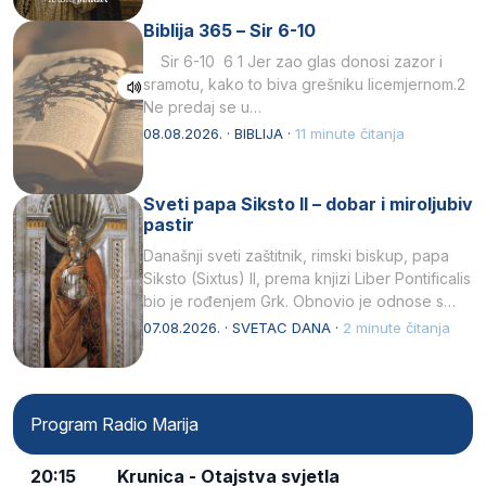
Biblija 365 – Sir 6-10
Sir 6-10 6 1 Jer zao glas donosi zazor i
sramotu, kako to biva grešniku licemjernom.2
Ne predaj se u…
08.08.2026. · BIBLIJA ·
11 minute čitanja
Sveti papa Siksto II – dobar i miroljubiv
pastir
Današnji sveti zaštitnik, rimski biskup, papa
Siksto (Sixtus) II, prema knjizi Liber Pontificalis
bio je rođenjem Grk. Obnovio je odnose s
afričkim…
07.08.2026. · SVETAC DANA ·
2 minute čitanja
Program Radio Marija
20:15
Krunica - Otajstva svjetla