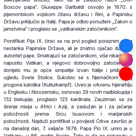
Boscov papa“. Giuseppe Garibaldi osvojio je 1870. s
pijemontskom vojskom čitavu državu i Rim, a Papinsku
Državu priključio je Italiji. Papa je odbio ponuđeni „Zakon o
jamstvima“ i proglasio se „vatikanskim zatočenikom“.
Pontifikat Pija IX. činio se na prvi pogled poraznim zbog
nestanka Papinske Države, ali je znatno ojačao duhovni
autoritet pape. Smatrajući se zatočenikom, više nikada nije
napustio Vatikan, a njegovo dobrovoljno zatočeništvo
donijelo mu je opće simpatije izvan Italije i pridonijelo
ugledu Svete Stolice. Sukobio se s Njemačkom zbog
progona katolika (Kulturkampf). Uveo je crkvenu hijerarhiju
u Englesku i Nizozemsku, osnovao 29 novih nadbiskupija i
132 biskupije, proglasio 123 kardinala. Zauzimao se za
širenje misija u Africi i Aziji, a zaslužan je i za jačanje
pobožnosti prema Srcu Isusovom i marijanskih
pobožnosti. Najduži pontifikat u povijesti Crkve završio je
na današnji dan, 7. veljače 1878. Papa Pio IX. umro je u
Vatikanu, u 86. godini života. Želio je da ga pokopaju u