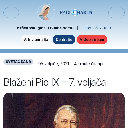
Skip to content
Skip to footer
Menu
Kršćanski glas u tvome domu
|
+385 1 2327000
Arhiv emisija
Donirajte
Video stream
SVETAC DANA
05 veljače, 2021
4 minute čitanja
Blaženi Pio IX – 7. veljača