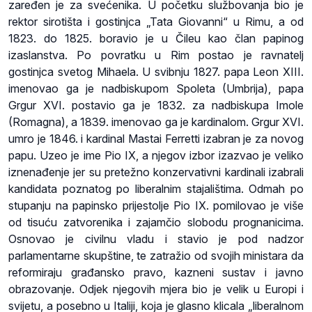
zaređen je za svećenika. U početku službovanja bio je
rektor sirotišta i gostinjca „Tata Giovanni“ u Rimu, a od
1823. do 1825. boravio je u Čileu kao član papinog
izaslanstva. Po povratku u Rim postao je ravnatelj
gostinjca svetog Mihaela. U svibnju 1827. papa Leon XIII.
imenovao ga je nadbiskupom Spoleta (Umbrija), papa
Grgur XVI. postavio ga je 1832. za nadbiskupa Imole
(Romagna), a 1839. imenovao ga je kardinalom. Grgur XVI.
umro je 1846. i kardinal Mastai Ferretti izabran je za novog
papu. Uzeo je ime Pio IX, a njegov izbor izazvao je veliko
iznenađenje jer su pretežno konzervativni kardinali izabrali
kandidata poznatog po liberalnim stajalištima. Odmah po
stupanju na papinsko prijestolje Pio IX. pomilovao je više
od tisuću zatvorenika i zajamčio slobodu prognanicima.
Osnovao je civilnu vladu i stavio je pod nadzor
parlamentarne skupštine, te zatražio od svojih ministara da
reformiraju građansko pravo, kazneni sustav i javno
obrazovanje. Odjek njegovih mjera bio je velik u Europi i
svijetu, a posebno u Italiji, koja je glasno klicala „liberalnom