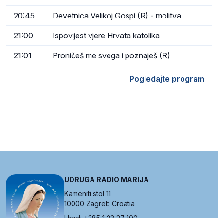
20:45
Devetnica Velikoj Gospi (R) - molitva
21:00
Ispovijest vjere Hrvata katolika
21:01
Proničeš me svega i poznaješ (R)
Pogledajte program
UDRUGA RADIO MARIJA
Kameniti stol 11
10000 Zagreb Croatia
Ured: +385 1 23 27 100