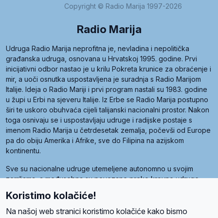
Copyright © Radio Marija 1997-2026
Radio Marija
Udruga Radio Marija neprofitna je, nevladina i nepolitička
građanska udruga, osnovana u Hrvatskoj 1995. godine. Prvi
inicijativni odbor nastao je u krilu Pokreta krunice za obraćenje i
mir, a uoči osnutka uspostavljena je suradnja s Radio Marijom
Italije. Ideja o Radio Mariji i prvi program nastali su 1983. godine
u župi u Erbi na sjeveru Italije. Iz Erbe se Radio Marija postupno
širi te uskoro obuhvaća cijeli talijanski nacionalni prostor. Nakon
toga osnivaju se i uspostavljaju udruge i radijske postaje s
imenom Radio Marija u četrdesetak zemalja, počevši od Europe
pa do obiju Amerika i Afrike, sve do Filipina na azijskom
kontinentu.
Sve su nacionalne udruge utemeljene autonomno u svojim
zemljama, a međusobna su povezane preko krovne udruge
pod nazivom Svjetska obitelj Radio Marije (World Family of
Koristimo kolačiće!
Radio Maria). Svjetsku obitelj utemeljilo je sedam članica, među
kojima je i hrvatska Udruga Radio Marija.
Na našoj web stranici koristimo kolačiće kako bismo