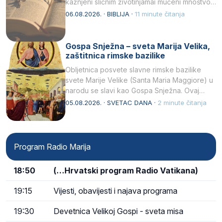
kažnjeni sličnim životinjamai mučeni mnoštvom
kukaca.2 A narod…
06.08.2026. · BIBLIJA ·
11 minute čitanja
Gospa Snježna – sveta Marija Velika,
zaštitnica rimske bazilike
Obljetnica posvete slavne rimske bazilike
svete Marije Velike (Santa Maria Maggiore) u
narodu se slavi kao Gospa Snježna. Ovaj
naziv, Sancta Maria…
05.08.2026. · SVETAC DANA ·
2 minute čitanja
Program Radio Marija
18:50
(…Hrvatski program Radio Vatikana)
19:15
Vijesti, obavijesti i najava programa
19:30
Devetnica Velikoj Gospi - sveta misa