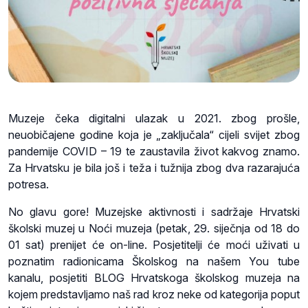
Muzeje čeka digitalni ulazak u 2021. zbog prošle,
neuobičajene godine koja je „zaključala“ cijeli svijet zbog
pandemije COVID – 19 te zaustavila život kakvog znamo.
Za Hrvatsku je bila još i teža i tužnija zbog dva razarajuća
potresa.
No glavu gore! Muzejske aktivnosti i sadržaje Hrvatski
školski muzej u Noći muzeja (petak, 29. siječnja od 18 do
01 sat) prenijet će on-line. Posjetitelji će moći uživati u
poznatim radionicama Školskog na našem You tube
kanalu, posjetiti BLOG Hrvatskoga školskog muzeja na
kojem predstavljamo naš rad kroz neke od kategorija poput