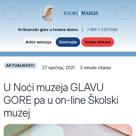
Skip to content
Skip to footer
Menu
Kršćanski glas u tvome domu
|
+385 1 2327000
Arhiv emisija
Donirajte
Video stream
AKTUALNOSTI
27 siječnja, 2021
2 minute čitanja
U Noći muzeja GLAVU
GORE pa u on-line Školski
muzej