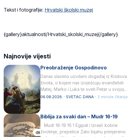
Tekst i fotografije:
Hrvatski školski muzej
{gallery}aktualnosti/Hrvatski_skolski_muzej{/gallery}
Najnovije vijesti
Preobraženje Gospodinovo
Danas slavimo uzvišeni događaj iz Kristova
života, o kojem nas izvješćuju evanđelisti
Matej, Marko i Luka te sveti Petar u svojoj
drugoj…
06.08.2026. · SVETAC DANA ·
3 minute čitanja
Biblija za svaki dan – Mudr 16-19
Mudr 16-19 16 1 Egipat i Izrael: kobne
životinje, prepelice Zato bijahu primjereno