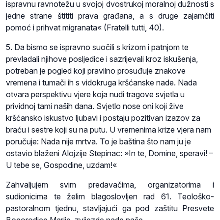
ispravnu ravnotežu u svojoj dvostrukoj moralnoj dužnosti s
jedne strane štititi prava građana, a s druge zajamčiti
pomoć i prihvat migranata« (Fratelli tutti, 40).
5. Da bismo se ispravno suočili s krizom i patnjom te
prevladali njihove posljedice i sazrijevali kroz iskušenja,
potreban je pogled koji pravilno prosuđuje znakove
vremena i tumači ih s vidokruga kršćanske nade. Nada
otvara perspektivu vjere koja nudi tragove svjetla u
prividnoj tami naših dana. Svjetlo nose oni koji žive
kršćansko iskustvo ljubavi i postaju pozitivan izazov za
braću i sestre koji su na putu. U vremenima krize vjera nam
poručuje: Nada nije mrtva. To je baština što nam ju je
ostavio blaženi Alojzije Stepinac: »In te, Domine, speravi! –
U tebe se, Gospodine, uzdam!«
Zahvaljujem svim predavačima, organizatorima i
sudionicima te želim blagoslovljen rad 61. Teološko-
pastoralnom tjednu, stavljajući ga pod zaštitu Presvete
Bogorodice Marije, zvijezde nade naše.