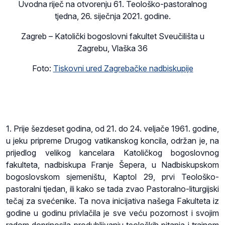
Uvodna riječ na otvorenju 61. Teološko-pastoralnog
tjedna, 26. siječnja 2021. godine.
Zagreb – Katolički bogoslovni fakultet Sveučilišta u
Zagrebu, Vlaška 36
Foto:
Tiskovni ured Zagrebačke nadbiskupije
1. Prije šezdeset godina, od 21. do 24. veljače 1961. godine,
u jeku pripreme Drugog vatikanskog koncila, održan je, na
prijedlog velikog kancelara Katoličkog bogoslovnog
fakulteta, nadbiskupa Franje Šepera, u Nadbiskupskom
bogoslovskom sjemeništu, Kaptol 29, prvi Teološko-
pastoralni tjedan, ili kako se tada zvao Pastoralno-liturgijski
tečaj za svećenike. Ta nova inicijativa našega Fakulteta iz
godine u godinu privlačila je sve veću pozornost i svojim
radom doprinosila produbljivanju teoloških pitanja i trajnom