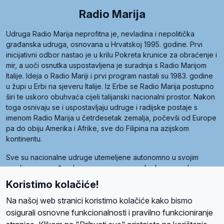
Radio Marija
Udruga Radio Marija neprofitna je, nevladina i nepolitička
građanska udruga, osnovana u Hrvatskoj 1995. godine. Prvi
inicijativni odbor nastao je u krilu Pokreta krunice za obraćenje i
mir, a uoči osnutka uspostavljena je suradnja s Radio Marijom
Italije. Ideja o Radio Mariji i prvi program nastali su 1983. godine
u župi u Erbi na sjeveru Italije. Iz Erbe se Radio Marija postupno
širi te uskoro obuhvaća cijeli talijanski nacionalni prostor. Nakon
toga osnivaju se i uspostavljaju udruge i radijske postaje s
imenom Radio Marija u četrdesetak zemalja, počevši od Europe
pa do obiju Amerika i Afrike, sve do Filipina na azijskom
kontinentu.
Sve su nacionalne udruge utemeljene autonomno u svojim
zemljama, a međusobna su povezane preko krovne udruge
pod nazivom Svjetska obitelj Radio Marije (World Family of
Koristimo kolačiće!
Radio Maria). Svjetsku obitelj utemeljilo je sedam članica, među
kojima je i hrvatska Udruga Radio Marija.
Na našoj web stranici koristimo kolačiće kako bismo
osigurali osnovne funkcionalnosti i pravilno funkcioniranje