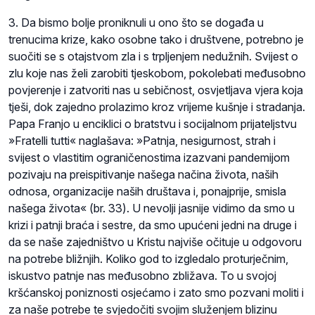
3. Da bismo bolje proniknuli u ono što se događa u
trenucima krize, kako osobne tako i društvene, potrebno je
suočiti se s otajstvom zla i s trpljenjem nedužnih. Svijest o
zlu koje nas želi zarobiti tjeskobom, pokolebati međusobno
povjerenje i zatvoriti nas u sebičnost, osvjetljava vjera koja
tješi, dok zajedno prolazimo kroz vrijeme kušnje i stradanja.
Papa Franjo u enciklici o bratstvu i socijalnom prijateljstvu
»Fratelli tutti« naglašava: »Patnja, nesigurnost, strah i
svijest o vlastitim ograničenostima izazvani pandemijom
pozivaju na preispitivanje našega načina života, naših
odnosa, organizacije naših društava i, ponajprije, smisla
našega života« (br. 33). U nevolji jasnije vidimo da smo u
krizi i patnji braća i sestre, da smo upućeni jedni na druge i
da se naše zajedništvo u Kristu najviše očituje u odgovoru
na potrebe bližnjih. Koliko god to izgledalo proturječnim,
iskustvo patnje nas međusobno zbližava. To u svojoj
kršćanskoj poniznosti osjećamo i zato smo pozvani moliti i
za naše potrebe te svjedočiti svojim služenjem blizinu