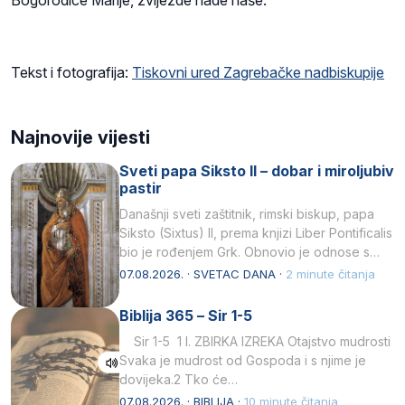
Tekst i fotografija:
Tiskovni ured Zagrebačke nadbiskupije
Najnovije vijesti
Sveti papa Siksto II – dobar i miroljubiv
pastir
Današnji sveti zaštitnik, rimski biskup, papa
Siksto (Sixtus) II, prema knjizi Liber Pontificalis
bio je rođenjem Grk. Obnovio je odnose s
afričkim…
07.08.2026. · SVETAC DANA ·
2 minute čitanja
Biblija 365 – Sir 1-5
Sir 1-5 1 I. ZBIRKA IZREKA Otajstvo mudrosti
Svaka je mudrost od Gospoda i s njime je
dovijeka.2 Tko će…
07.08.2026. · BIBLIJA ·
10 minute čitanja