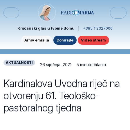
Skip to content
Skip to footer
Menu
Kršćanski glas u tvome domu
|
+385 1 2327000
Arhiv emisija
Donirajte
Video stream
AKTUALNOSTI
26 siječnja, 2021
5 minute čitanja
Kardinalova Uvodna riječ na
otvorenju 61. Teološko-
pastoralnog tjedna