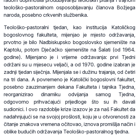
teološko-pastoralnom osposobljavanju članova Božjega
naroda, posebno crkvenih službenika.
Teološko-pastoralni tjedan, kao institucija Katoličkog
bogoslovnog fakulteta, mijenjao je mjesto održavanja,
prvotno je bilo Nadbiskupsko bogoslovsko sjemenište na
Kaptolu, potom Dječačko sjemenište na Šalati (od 1964.
godine). Mijenjano je i vrijeme održavanja: prvi Tjedni
održani su u mjesecu veljači, a od 1970. godine izabran je
zadnji tjedan siječnja. Mijenjala se i dužinu trajanja, od četiri
na tri dana. A povremeno je Katolički bogoslovni fakultet,
posebno zauzimanjem dekana Fakulteta i tajnika Tjedna,
reorganizirao dinamiku odvijanja samog Tjedna,
odgovorno prihvaćajući prijedloge što su ih davali
sudionici. I ovo razdoblje krize izazov je za naš Fakultet da
nadahnjujući se na svojoj prošlosti, koju je u otvorenosti za
čitanje znakova vremena očitovao, iznova promišlja način i
oblike budućih održavanja Teološko-pastoralnog tjedna.