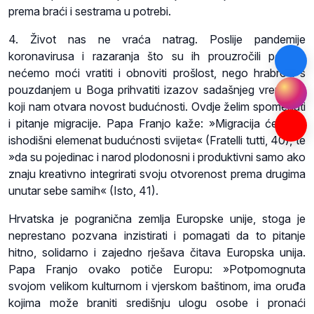
prema braći i sestrama u potrebi.
4. Život nas ne vraća natrag. Poslije pandemije
koronavirusa i razaranja što su ih prouzročili potresi,
nećemo moći vratiti i obnoviti prošlost, nego hrabro i s
pouzdanjem u Boga prihvatiti izazov sadašnjeg vremena,
koji nam otvara novost budućnosti. Ovdje želim spomenuti
i pitanje migracije. Papa Franjo kaže: »Migracija će činiti
ishodišni elemenat budućnosti svijeta« (Fratelli tutti, 40), te
»da su pojedinac i narod plodonosni i produktivni samo ako
znaju kreativno integrirati svoju otvorenost prema drugima
unutar sebe samih« (Isto, 41).
Hrvatska je pogranična zemlja Europske unije, stoga je
neprestano pozvana inzistirati i pomagati da to pitanje
hitno, solidarno i zajedno rješava čitava Europska unija.
Papa Franjo ovako potiče Europu: »Potpomognuta
svojom velikom kulturnom i vjerskom baštinom, ima oruđa
kojima može braniti središnju ulogu osobe i pronaći