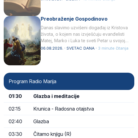
Preobraženje Gospodinovo
Danas slavimo uzvišeni događaj iz Kristova
života, o kojem nas izvješćuju evanđelisti
Matej, Marko i Luka te sveti Petar u svojoj
drugoj…
06.08.2026. · SVETAC DANA ·
3 minute čitanja
Program Radio Marija
01:30
Glazba i meditacije
02:15
Krunica - Radosna otajstva
02:40
Glazba
03:30
Čitamo knjigu (R)