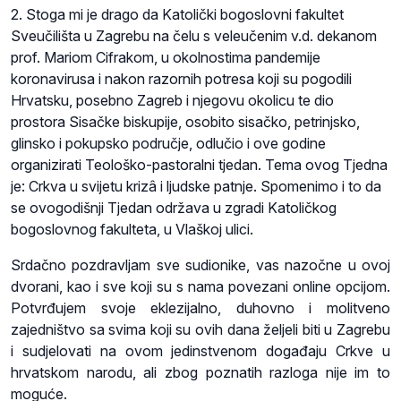
2. Stoga mi je drago da Katolički bogoslovni fakultet
Sveučilišta u Zagrebu na čelu s veleučenim v.d. dekanom
prof. Mariom Cifrakom, u okolnostima pandemije
koronavirusa i nakon razornih potresa koji su pogodili
Hrvatsku, posebno Zagreb i njegovu okolicu te dio
prostora Sisačke biskupije, osobito sisačko, petrinjsko,
glinsko i pokupsko područje, odlučio i ove godine
organizirati Teološko-pastoralni tjedan. Tema ovog Tjedna
je: Crkva u svijetu krizâ i ljudske patnje. Spomenimo i to da
se ovogodišnji Tjedan održava u zgradi Katoličkog
bogoslovnog fakulteta, u Vlaškoj ulici.
Srdačno pozdravljam sve sudionike, vas nazočne u ovoj
dvorani, kao i sve koji su s nama povezani online opcijom.
Potvrđujem svoje eklezijalno, duhovno i molitveno
zajedništvo sa svima koji su ovih dana željeli biti u Zagrebu
i sudjelovati na ovom jedinstvenom događaju Crkve u
hrvatskom narodu, ali zbog poznatih razloga nije im to
moguće.