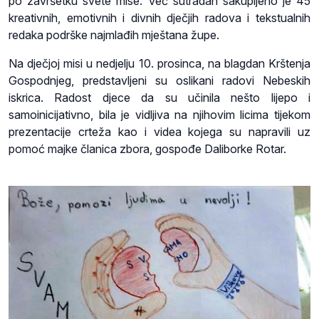
po završetku svete mise. Već sutradan sakupljeno je 45
kreativnih, emotivnih i divnih dječjih radova i tekstualnih
redaka podrške najmlađih mještana župe.
Na dječjoj misi u nedjelju 10. prosinca, na blagdan Krštenja
Gospodnjeg, predstavljeni su oslikani radovi Nebeskih
iskrica. Radost djece da su učinila nešto lijepo i
samoinicijativno, bila je vidljiva na njihovim licima tijekom
prezentacije crteža kao i videa kojega su napravili uz
pomoć majke članica zbora, gospođe Daliborke Rotar.