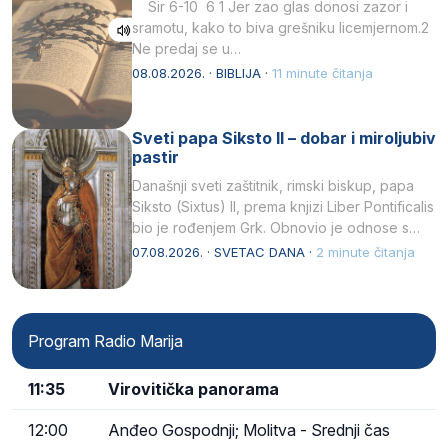
Sir 6-10 6 1 Jer zao glas donosi zazor i
sramotu, kako to biva grešniku licemjernom.2
Ne predaj se u…
08.08.2026. · BIBLIJA ·
11 minute čitanja
Sveti papa Siksto II – dobar i miroljubiv
pastir
Današnji sveti zaštitnik, rimski biskup, papa
Siksto (Sixtus) II, prema knjizi Liber Pontificalis
bio je rođenjem Grk. Obnovio je odnose s
afričkim…
07.08.2026. · SVETAC DANA ·
2 minute čitanja
Program Radio Marija
11:35
Virovitička panorama
12:00
Anđeo Gospodnji; Molitva - Srednji čas