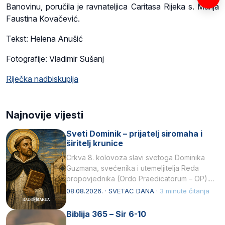
Banovinu, poručila je ravnateljica Caritasa Rijeka s. Marija
Faustina Kovačević.
Tekst: Helena Anušić
Fotografije: Vladimir Sušanj
Riječka nadbiskupija
Najnovije vijesti
Sveti Dominik – prijatelj siromaha i
širitelj krunice
Crkva 8. kolovoza slavi svetoga Dominika
Guzmana, svećenika i utemeljitelja Reda
propovjednika (Ordo Praedicatorum – OP).
Svojim životom, dubokom ljubavlju prema
08.08.2026. · SVETAC DANA ·
3 minute čitanja
Kristu…
Biblija 365 – Sir 6-10