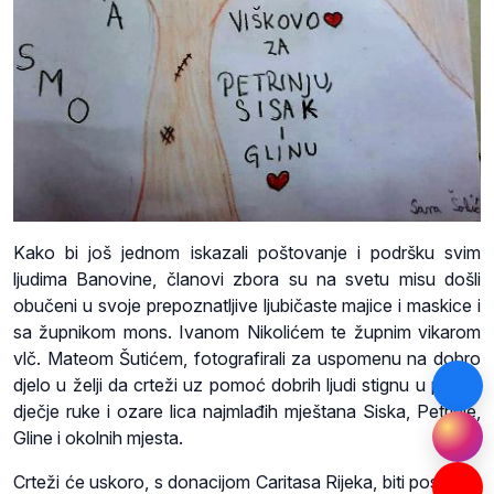
Kako bi još jednom iskazali poštovanje i podršku svim
ljudima Banovine, članovi zbora su na svetu misu došli
obučeni u svoje prepoznatljive ljubičaste majice i maskice i
sa župnikom mons. Ivanom Nikolićem te župnim vikarom
vlč. Mateom Šutićem, fotografirali za uspomenu na dobro
djelo u želji da crteži uz pomoć dobrih ljudi stignu u prave,
dječje ruke i ozare lica najmlađih mještana Siska, Petrinje,
Gline i okolnih mjesta.
Crteži će uskoro, s donacijom Caritasa Rijeka, biti poslani u