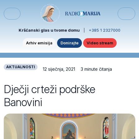
Skip to content
Skip to footer
Menu
Kršćanski glas u tvome domu
|
+385 1 2327000
Arhiv emisija
Donirajte
Video stream
AKTUALNOSTI
12 siječnja, 2021
3 minute čitanja
Dječji crteži podrške
Banovini