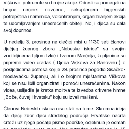
Viškovo, pokrenute su brojne akcije. Odrasli su pomagali na
brojne načine: novčano, sakupljanjem higijenskih
potrepština i namirnica, volontiranjem, organiziranjem akcija
te udomljavanjem unesrećenih obitelji. No, i djeca su dala
svoj doprinos.
U nedjelju 3. prosinca na dječjoj misi u 11:30 sati članovi
dječjeg župnog zbora „Nebeske iskrice“ sa svojim
voditeljicama Ljiljom Ivkić i Ivanom Marčelja, župljanima su
pripremili video uradak ( Djeca Viškova za Banovinu ) o
posljedicama potresa koji je 29. prosinca pogodio Sisačko-
moslavačku županiju, ali i o brojnim mještanima Viškova
koji se nisu libili organizirati i pomoći unesrećenima. Nakon
videa, uslijedila je kratka molitva te izvedba crkvene himne
„Bože, čuvaj Hrvatsku“ koju su izveli mališani.
Članovi Nebeskih iskrica nisu stali na tome. Skromna ideja
da dječji zbor djeci stradalog područja Hrvatske nacrta
crtež i uz njega pošalje pismo podrške, odjeknula je odmah