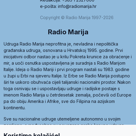
e-pošta: info@radiomarija.hr
Copyright © Radio Marija 1997-2026
Radio Marija
Udruga Radio Marija neprofitna je, nevladina i nepolitička
građanska udruga, osnovana u Hrvatskoj 1995. godine. Prvi
inicijativni odbor nastao je u krilu Pokreta krunice za obraćenje i
mir, a uoči osnutka uspostavljena je suradnja s Radio Marijom
Italije. Ideja o Radio Mariji i prvi program nastali su 1983. godine
u župi u Erbi na sjeveru Italije. Iz Erbe se Radio Marija postupno
širi te uskoro obuhvaća cijeli talijanski nacionalni prostor. Nakon
toga osnivaju se i uspostavljaju udruge i radijske postaje s
imenom Radio Marija u četrdesetak zemalja, počevši od Europe
pa do obiju Amerika i Afrike, sve do Filipina na azijskom
kontinentu.
Sve su nacionalne udruge utemeljene autonomno u svojim
zemljama, a međusobna su povezane preko krovne udruge
pod nazivom Svjetska obitelj Radio Marije (World Family of
Koristimo kolačiće!