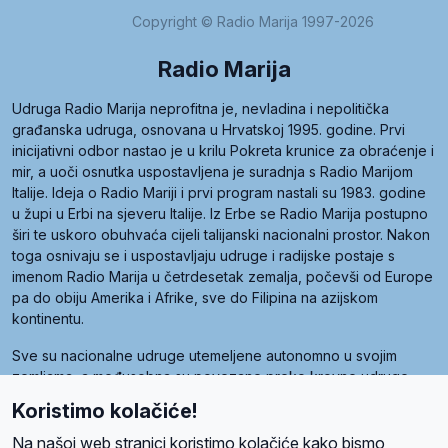
Copyright © Radio Marija 1997-2026
Radio Marija
Udruga Radio Marija neprofitna je, nevladina i nepolitička
građanska udruga, osnovana u Hrvatskoj 1995. godine. Prvi
inicijativni odbor nastao je u krilu Pokreta krunice za obraćenje i
mir, a uoči osnutka uspostavljena je suradnja s Radio Marijom
Italije. Ideja o Radio Mariji i prvi program nastali su 1983. godine
u župi u Erbi na sjeveru Italije. Iz Erbe se Radio Marija postupno
širi te uskoro obuhvaća cijeli talijanski nacionalni prostor. Nakon
toga osnivaju se i uspostavljaju udruge i radijske postaje s
imenom Radio Marija u četrdesetak zemalja, počevši od Europe
pa do obiju Amerika i Afrike, sve do Filipina na azijskom
kontinentu.
Sve su nacionalne udruge utemeljene autonomno u svojim
zemljama, a međusobna su povezane preko krovne udruge
pod nazivom Svjetska obitelj Radio Marije (World Family of
Koristimo kolačiće!
Radio Maria). Svjetsku obitelj utemeljilo je sedam članica, među
kojima je i hrvatska Udruga Radio Marija.
Na našoj web stranici koristimo kolačiće kako bismo