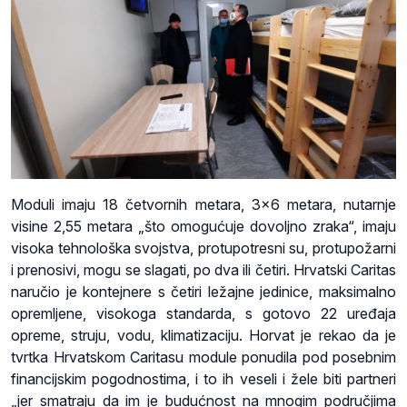
Moduli imaju 18 četvornih metara, 3×6 metara, nutarnje
visine 2,55 metara „što omogućuje dovoljno zraka“, imaju
visoka tehnološka svojstva, protupotresni su, protupožarni
i prenosivi, mogu se slagati, po dva ili četiri. Hrvatski Caritas
naručio je kontejnere s četiri ležajne jedinice, maksimalno
opremljene, visokoga standarda, s gotovo 22 uređaja
opreme, struju, vodu, klimatizaciju. Horvat je rekao da je
tvrtka Hrvatskom Caritasu module ponudila pod posebnim
financijskim pogodnostima, i to ih veseli i žele biti partneri
„jer smatraju da im je budućnost na mnogim područjima