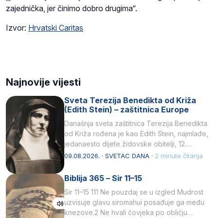
zajednička, jer činimo dobro drugima“.
Izvor:
Hrvatski Caritas
Najnovije vijesti
Sveta Terezija Benedikta od Križa
(Edith Stein) – zaštitnica Europe
Današnja sveta zaštitnica Terezija Benedikta
od Križa rođena je kao Edith Stein, najmlađe,
jedanaesto dijete židovske obitelji, 12.
listopada 1891, u Wrocławu…
09.08.2026. · SVETAC DANA ·
2 minute čitanja
Biblija 365 – Sir 11–15
Sir 11–15 111 Ne pouzdaj se u izgled Mudrost
uzvisuje glavu siromahui posađuje ga među
knezove.2 Ne hvali čovjeka po obličju