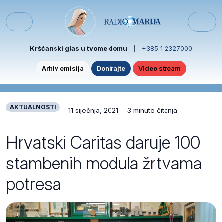
Skip to content
Skip to footer
Menu
Kršćanski glas u tvome domu
|
+385 1 2327000
Arhiv emisija
Donirajte
Video stream
AKTUALNOSTI
11 siječnja, 2021
3 minute čitanja
Hrvatski Caritas daruje 100
stambenih modula žrtvama
potresa