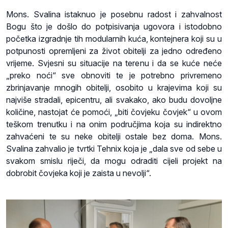
Mons. Svalina istaknuo je posebnu radost i zahvalnost
Bogu što je došlo do potpisivanja ugovora i istodobno
početka izgradnje tih modularnih kuća, kontejnera koji su u
potpunosti opremljeni za život obitelji za jedno određeno
vrijeme. Svjesni su situacije na terenu i da se kuće neće
„preko noći“ sve obnoviti te je potrebno privremeno
zbrinjavanje mnogih obitelji, osobito u krajevima koji su
najviše stradali, epicentru, ali svakako, ako budu dovoljne
količine, nastojat će pomoći, „biti čovjeku čovjek“ u ovom
teškom trenutku i na onim područjima koja su indirektno
zahvaćeni te su neke obitelji ostale bez doma. Mons.
Svalina zahvalio je tvrtki Tehnix koja je „dala sve od sebe u
svakom smislu riječi, da mogu odraditi cijeli projekt na
dobrobit čovjeka koji je zaista u nevolji“.