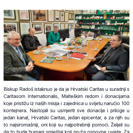
Biskup Radoš istaknuo je da je Hrvatski Caritas u suradnji s
Caritasom Internationalis, Malteškim redom i donacijama
koje pristižu iz naših misija i zajednica u svijetu naručio 100
kontejnera. Nastojali su usmjeriti sve donacije i priloge u
jedan kanal, Hrvatski Caritas, jedan epicentar, a za njih su
to najsiromašniji, oni koji su najpotrebniji pomoći. Željeli su
da to bude humani smještaj koji pruža osnovne uvjete. Za