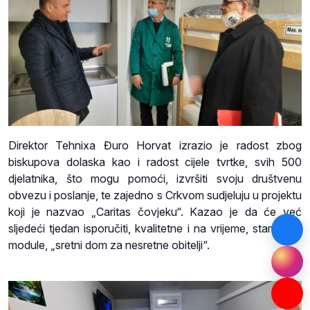
Direktor Tehnixa Đuro Horvat izrazio je radost zbog
biskupova dolaska kao i radost cijele tvrtke, svih 500
djelatnika, što mogu pomoći, izvršiti svoju društvenu
obvezu i poslanje, te zajedno s Crkvom sudjeluju u projektu
koji je nazvao „Caritas čovjeku“. Kazao je da će već
sljedeći tjedan isporučiti, kvalitetne i na vrijeme, stambene
module, „sretni dom za nesretne obitelji“.