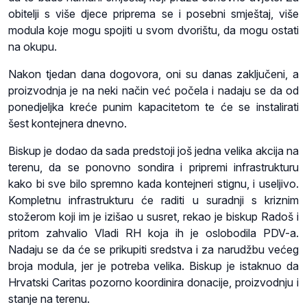
obitelji s više djece priprema se i posebni smještaj, više
modula koje mogu spojiti u svom dvorištu, da mogu ostati
na okupu.
Nakon tjedan dana dogovora, oni su danas zaključeni, a
proizvodnja je na neki način već počela i nadaju se da od
ponedjeljka kreće punim kapacitetom te će se instalirati
šest kontejnera dnevno.
Biskup je dodao da sada predstoji još jedna velika akcija na
terenu, da se ponovno sondira i pripremi infrastrukturu
kako bi sve bilo spremno kada kontejneri stignu, i useljivo.
Kompletnu infrastrukturu će raditi u suradnji s kriznim
stožerom koji im je izišao u susret, rekao je biskup Radoš i
pritom zahvalio Vladi RH koja ih je oslobodila PDV-a.
Nadaju se da će se prikupiti sredstva i za narudžbu većeg
broja modula, jer je potreba velika. Biskup je istaknuo da
Hrvatski Caritas pozorno koordinira donacije, proizvodnju i
stanje na terenu.