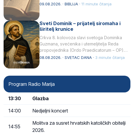
njegovui…
09.08.2026. · BIBLIJA ·
11 minute čitanja
Sveti Dominik – prijatelj siromaha i
širitelj krunice
Crkva 8. kolovoza slavi svetoga Dominika
Guzmana, svećenika i utemeljitelja Reda
propovjednika (Ordo Praedicatorum – OP).
Svojim životom, dubokom ljubavlju prema
08.08.2026. · SVETAC DANA ·
3 minute čitanja
Kristu…
Program Radio Marija
13:30
Glazba
14:00
Nedjeljni koncert
Molitva za susret hrvatskih katoličkih obitelji
14:55
2026.