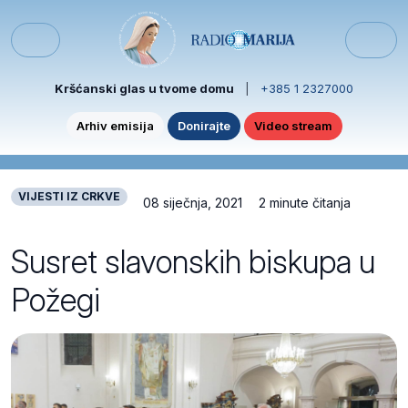
Skip to content
Skip to footer
Menu
Kršćanski glas u tvome domu
|
+385 1 2327000
Arhiv emisija
Donirajte
Video stream
VIJESTI IZ CRKVE
08 siječnja, 2021
2 minute čitanja
Susret slavonskih biskupa u
Požegi