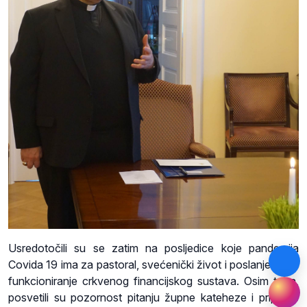
Usredotočili su se zatim na posljedice koje pandemija
Covida 19 ima za pastoral, svećenički život i poslanje te za
funkcioniranje crkvenog financijskog sustava. Osim toga,
posvetili su pozornost pitanju župne kateheze i priprave