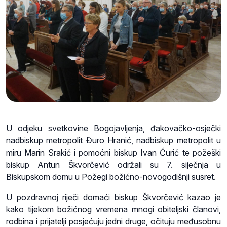
U odjeku svetkovine Bogojavljenja, đakovačko-osječki
nadbiskup metropolit Đuro Hranić, nadbiskup metropolit u
miru Marin Srakić i pomoćni biskup Ivan Ćurić te požeški
biskup Antun Škvorčević održali su 7. siječnja u
Biskupskom domu u Požegi božićno-novogodišnji susret.
U pozdravnoj riječi domaći biskup Škvorčević kazao je
kako tijekom božićnog vremena mnogi obiteljski članovi,
rodbina i prijatelji posjećuju jedni druge, očituju međusobnu