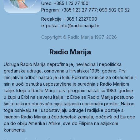
Ured: +385 1 23 27 100
Program: +385 1 23 27 777; 099 502 00 52
Redakcija: +385 1 2327000
e-pošta: info@radiomarija.hr
Copyright © Radio Marija 1997-2026
Radio Marija
Udruga Radio Marija neprofitna je, nevladina i nepolitička
građanska udruga, osnovana u Hrvatskoj 1995. godine. Prvi
inicijativni odbor nastao je u krilu Pokreta krunice za obraćenje i
mir, a uoči osnutka uspostavljena je suradnja s Radio Marijom
Italije. Ideja o Radio Mariji i prvi program nastali su 1983. godine
u župi u Erbi na sjeveru Italije. Iz Erbe se Radio Marija postupno
širi te uskoro obuhvaća cijeli talijanski nacionalni prostor. Nakon
toga osnivaju se i uspostavljaju udruge i radijske postaje s
imenom Radio Marija u četrdesetak zemalja, počevši od Europe
pa do obiju Amerika i Afrike, sve do Filipina na azijskom
kontinentu.