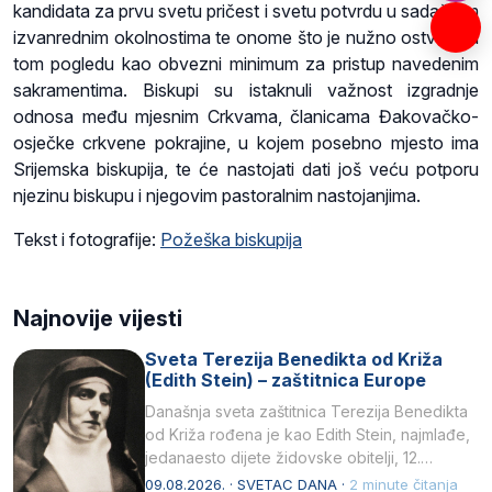
kandidata za prvu svetu pričest i svetu potvrdu u sadašnjim
izvanrednim okolnostima te onome što je nužno ostvariti u
tom pogledu kao obvezni minimum za pristup navedenim
sakramentima. Biskupi su istaknuli važnost izgradnje
odnosa među mjesnim Crkvama, članicama Đakovačko-
osječke crkvene pokrajine, u kojem posebno mjesto ima
Srijemska biskupija, te će nastojati dati još veću potporu
njezinu biskupu i njegovim pastoralnim nastojanjima.
Tekst i fotografije:
Požeška biskupija
Najnovije vijesti
Sveta Terezija Benedikta od Križa
(Edith Stein) – zaštitnica Europe
Današnja sveta zaštitnica Terezija Benedikta
od Križa rođena je kao Edith Stein, najmlađe,
jedanaesto dijete židovske obitelji, 12.
listopada 1891, u Wrocławu…
09.08.2026. · SVETAC DANA ·
2 minute čitanja