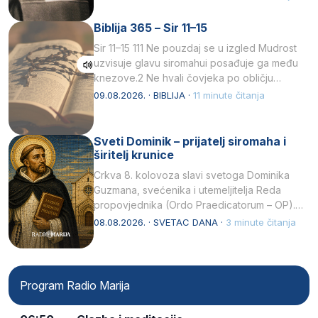
Biblija 365 – Sir 11–15
Sir 11–15 111 Ne pouzdaj se u izgled Mudrost
uzvisuje glavu siromahui posađuje ga među
knezove.2 Ne hvali čovjeka po obličju
njegovui…
09.08.2026. · BIBLIJA ·
11 minute čitanja
Sveti Dominik – prijatelj siromaha i
širitelj krunice
Crkva 8. kolovoza slavi svetoga Dominika
Guzmana, svećenika i utemeljitelja Reda
propovjednika (Ordo Praedicatorum – OP).
Svojim životom, dubokom ljubavlju prema
08.08.2026. · SVETAC DANA ·
3 minute čitanja
Kristu…
Program Radio Marija