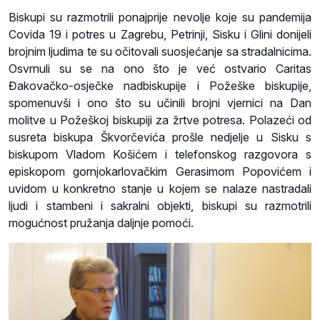
Biskupi su razmotrili ponajprije nevolje koje su pandemija
Covida 19 i potres u Zagrebu, Petrinji, Sisku i Glini donijeli
brojnim ljudima te su očitovali suosjećanje sa stradalnicima.
Osvrnuli su se na ono što je već ostvario Caritas
Đakovačko-osječke nadbiskupije i Požeške biskupije,
spomenuvši i ono što su učinili brojni vjernici na Dan
molitve u Požeškoj biskupiji za žrtve potresa. Polazeći od
susreta biskupa Škvorčevića prošle nedjelje u Sisku s
biskupom Vladom Košićem i telefonskog razgovora s
episkopom gornjokarlovačkim Gerasimom Popovićem i
uvidom u konkretno stanje u kojem se nalaze nastradali
ljudi i stambeni i sakralni objekti, biskupi su razmotrili
mogućnost pružanja daljnje pomoći.