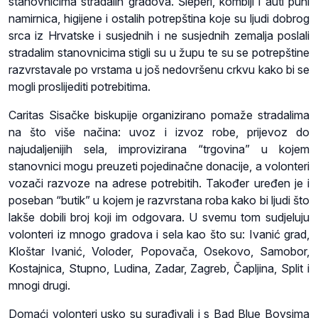
stanovnicima stradalih gradova. Šleperi, kombiji i auti puni
namirnica, higijene i ostalih potrepština koje su ljudi dobrog
srca iz Hrvatske i susjednih i ne susjednih zemalja poslali
stradalim stanovnicima stigli su u župu te su se potrepštine
razvrstavale po vrstama u još nedovršenu crkvu kako bi se
mogli proslijediti potrebitima.
Caritas Sisačke biskupije organizirano pomaže stradalima
na što više načina: uvoz i izvoz robe, prijevoz do
najudaljenijih sela, improvizirana “trgovina” u kojem
stanovnici mogu preuzeti pojedinačne donacije, a volonteri
vozači razvoze na adrese potrebitih. Također uređen je i
poseban “butik” u kojem je razvrstana roba kako bi ljudi što
lakše dobili broj koji im odgovara. U svemu tom sudjeluju
volonteri iz mnogo gradova i sela kao što su: Ivanić grad,
Kloštar Ivanić, Voloder, Popovača, Osekovo, Samobor,
Kostajnica, Stupno, Ludina, Zadar, Zagreb, Čapljina, Split i
mnogi drugi.
Domaći volonteri usko su surađivali i s Bad Blue Boysima