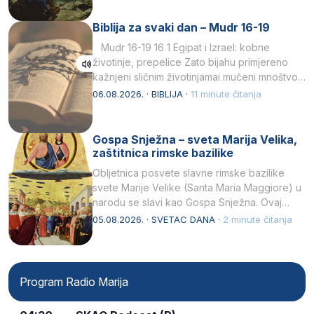
Biblija za svaki dan – Mudr 16-19
Mudr 16-19 16 1 Egipat i Izrael: kobne
životinje, prepelice Zato bijahu primjereno
kažnjeni sličnim životinjamai mučeni mnoštvom
kukaca.2 A narod…
06.08.2026. · BIBLIJA ·
11 minute čitanja
Gospa Snježna – sveta Marija Velika,
zaštitnica rimske bazilike
Obljetnica posvete slavne rimske bazilike
svete Marije Velike (Santa Maria Maggiore) u
narodu se slavi kao Gospa Snježna. Ovaj
naziv, Sancta Maria…
05.08.2026. · SVETAC DANA ·
2 minute čitanja
Program Radio Marija