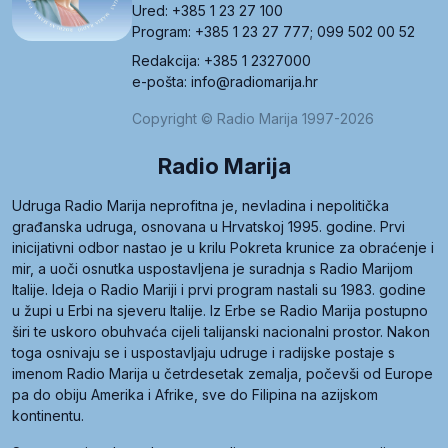
Ured: +385 1 23 27 100
Program: +385 1 23 27 777; 099 502 00 52
Redakcija: +385 1 2327000
e-pošta: info@radiomarija.hr
Copyright © Radio Marija 1997-2026
Radio Marija
Udruga Radio Marija neprofitna je, nevladina i nepolitička
građanska udruga, osnovana u Hrvatskoj 1995. godine. Prvi
inicijativni odbor nastao je u krilu Pokreta krunice za obraćenje i
mir, a uoči osnutka uspostavljena je suradnja s Radio Marijom
Italije. Ideja o Radio Mariji i prvi program nastali su 1983. godine
u župi u Erbi na sjeveru Italije. Iz Erbe se Radio Marija postupno
širi te uskoro obuhvaća cijeli talijanski nacionalni prostor. Nakon
toga osnivaju se i uspostavljaju udruge i radijske postaje s
imenom Radio Marija u četrdesetak zemalja, počevši od Europe
pa do obiju Amerika i Afrike, sve do Filipina na azijskom
kontinentu.