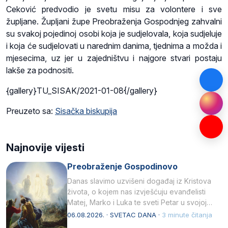
Ceković predvodio je svetu misu za volontere i sve
župljane. Župljani župe Preobraženja Gospodnjeg zahvalni
su svakoj pojedinoj osobi koja je sudjelovala, koja sudjeluje
i koja će sudjelovati u narednim danima, tjednima a možda i
mjesecima, uz jer u zajedništvu i najgore stvari postaju
lakše za podnositi.
{gallery}TU_SISAK/2021-01-08{/gallery}
Preuzeto sa:
Sisačka biskupija
Najnovije vijesti
Preobraženje Gospodinovo
Danas slavimo uzvišeni događaj iz Kristova
života, o kojem nas izvješćuju evanđelisti
Matej, Marko i Luka te sveti Petar u svojoj
drugoj…
06.08.2026. · SVETAC DANA ·
3 minute čitanja