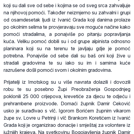
koji su dali sve od sebe i kojima se od sveg srca zahvaljuje
na njihovoj pomoći. Također neizmjerno su zahvalni i grupi
od osamdesetak ljudi iz Ivanić Grada koji danima prolaze
po okolnim selima te provjeravaju sve moguće načine kako
pomoći stradalima, a ponajviše po pitanju popravljanja
kuća. Veliku pomoć dobili su i od grupe alpinista odnosno
planinara koji su na terenu te javljaju gdje je pomoć
potrebna. Ponajviše od sebe dali su baš oni koji žive u
stradali gradovima te su iako su im i samima kuće
razrušene došli pomoći svom i okolnim gradovima.
Prijatelji iz Imotskog su u više navrata dolazili i dovozili
robu te su posebno Župi Preobraženja Gospodnjeg
poklonili 25 000 crijepova, krevetiće za djecu te odjeću i
prehrambene proizvode. Domaći župnik Damir Ceković
usko je surađivao s vlč. Igorom Borićem župnim vikarom
župe sv. Lovre u Petrinji i vlč Brankom Koretićem iz Ivanić
Grada koji je organizirao donacije i smještaj za volontere iz
južnijih krajeva. Na svetkovinu Bogojavljenja župnik Damir