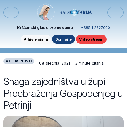
Skip to content
Skip to footer
Menu
Kršćanski glas u tvome domu
|
+385 1 2327000
Arhiv emisija
Donirajte
Video stream
AKTUALNOSTI
08 siječnja, 2021
3 minute čitanja
Snaga zajedništva u župi
Preobraženja Gospodenjeg u
Petrinji