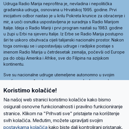
Udruga Radio Marija neprofitna je, nevladina i nepolitička
građanska udruga, osnovana u Hrvatskoj 1995. godine. Prvi
inicijativni odbor nastao je u krilu Pokreta krunice za obraćenje i
mir, a uoči osnutka uspostavljena je suradnja s Radio Marijom
Italije. Ideja o Radio Mariji i prvi program nastali su 1983. godine
u župi u Erbi na sjeveru Italije. Iz Erbe se Radio Marija postupno
širi te uskoro obuhvaća cijeli talijanski nacionalni prostor. Nakon
toga osnivaju se i uspostavljaju udruge i radijske postaje s
imenom Radio Marija u četrdesetak zemalja, počevši od Europe
pa do obiju Amerika i Afrike, sve do Filipina na azijskom
kontinentu.
Sve su nacionalne udruge utemeljene autonomno u svojim
zemljama, a međusobna su povezane preko krovne udruge
pod nazivom Svjetska obitelj Radio Marije (World Family of
Koristimo kolačiće!
Radio Maria). Svjetsku obitelj utemeljilo je sedam članica, među
kojima je i hrvatska Udruga Radio Marija.
Na našoj web stranici koristimo kolačiće kako bismo
osigurali osnovne funkcionalnosti i pravilno funkcioniranje
stranice. Klikom na "Prihvati sve" pristajete na korištenje
svih kolačića. Međutim, možete upravljati svojim
O nama
Radio
Program
Volonteri
Prijatelji
Kontakt
Pravila privatnosti
postavkama kolačića
kako biste dali kontrolirani pristanak.