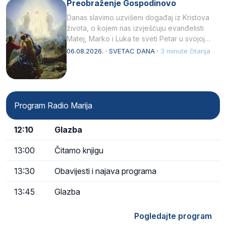
Preobraženje Gospodinovo
Danas slavimo uzvišeni događaj iz Kristova
života, o kojem nas izvješćuju evanđelisti
Matej, Marko i Luka te sveti Petar u svojoj
drugoj…
06.08.2026. · SVETAC DANA ·
3 minute čitanja
Program Radio Marija
12:10
Glazba
13:00
Čitamo knjigu
13:30
Obavijesti i najava programa
13:45
Glazba
Pogledajte program