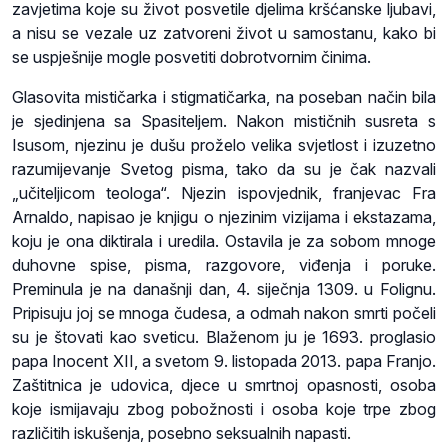
zavjetima koje su život posvetile djelima kršćanske ljubavi,
a nisu se vezale uz zatvoreni život u samostanu, kako bi
se uspješnije mogle posvetiti dobrotvornim činima.
Glasovita mističarka i stigmatičarka, na poseban način bila
je sjedinjena sa Spasiteljem. Nakon mističnih susreta s
Isusom, njezinu je dušu proželo velika svjetlost i izuzetno
razumijevanje Svetog pisma, tako da su je čak nazvali
„učiteljicom teologa“. Njezin ispovjednik, franjevac Fra
Arnaldo, napisao je knjigu o njezinim vizijama i ekstazama,
koju je ona diktirala i uredila. Ostavila je za sobom mnoge
duhovne spise, pisma, razgovore, viđenja i poruke.
Preminula je na današnji dan, 4. siječnja 1309. u Folignu.
Pripisuju joj se mnoga čudesa, a odmah nakon smrti počeli
su je štovati kao sveticu. Blaženom ju je 1693. proglasio
papa Inocent XII, a svetom 9. listopada 2013. papa Franjo.
Zaštitnica je udovica, djece u smrtnoj opasnosti, osoba
koje ismijavaju zbog pobožnosti i osoba koje trpe zbog
različitih iskušenja, posebno seksualnih napasti.