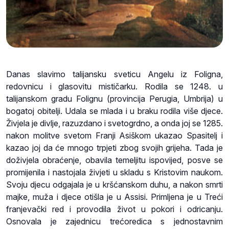
Danas slavimo talijansku sveticu Angelu iz Foligna,
redovnicu i glasovitu mističarku. Rodila se 1248. u
talijanskom gradu Folignu (provincija Perugia, Umbrija) u
bogatoj obitelji. Udala se mlada i u braku rodila više djece.
Živjela je divlje, razuzdano i svetogrdno, a onda joj se 1285.
nakon molitve svetom Franji Asiškom ukazao Spasitelj i
kazao joj da će mnogo trpjeti zbog svojih grijeha. Tada je
doživjela obraćenje, obavila temeljitu ispovijed, posve se
promijenila i nastojala živjeti u skladu s Kristovim naukom.
Svoju djecu odgajala je u kršćanskom duhu, a nakon smrti
majke, muža i djece otišla je u Assisi. Primljena je u Treći
franjevački red i provodila život u pokori i odricanju.
Osnovala je zajednicu trećoredica s jednostavnim