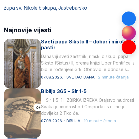
župa sv. Nikole biskupa, Jastrebarsko
Najnovije vijesti
Sveti papa Siksto II – dobar i miroljubiv
pastir
Današnji sveti zaštitnik, rimski biskup, papa
Siksto (Sixtus) II, prema knjizi Liber Pontificalis
bio je rođenjem Grk. Obnovio je odnose s
afričkim…
07.08.2026. · SVETAC DANA ·
2 minute čitanja
Biblija 365 – Sir 1-5
Sir 1-5 1 I. ZBIRKA IZREKA Otajstvo mudrosti
Svaka je mudrost od Gospoda i s njime je
dovijeka.2 Tko će…
07.08.2026. · BIBLIJA ·
10 minute čitanja