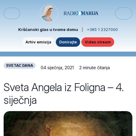
Skip to content
Skip to footer
Menu
Kršćanski glas u tvome domu
|
+385 1 2327000
Arhiv emisija
Donirajte
Video stream
SVETAC DANA
04 siječnja, 2021
2 minute čitanja
Sveta Angela iz Foligna – 4.
siječnja