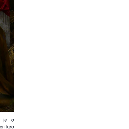
o je o
eri kao