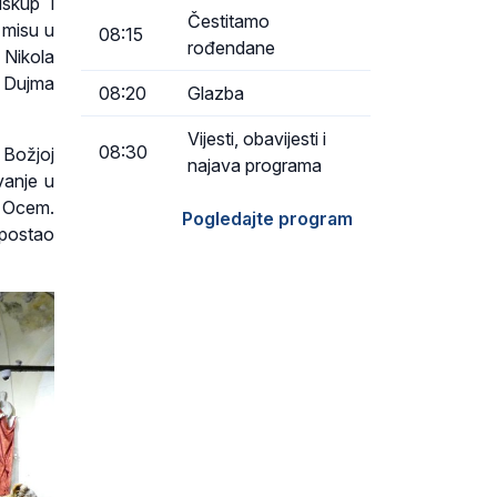
iskup i
Čestitamo
 misu u
08:15
rođendane
 Nikola
. Dujma
08:20
Glazba
Vijesti, obavijesti i
08:30
 Božjoj
najava programa
vanje u
s Ocem.
Pogledajte program
 postao