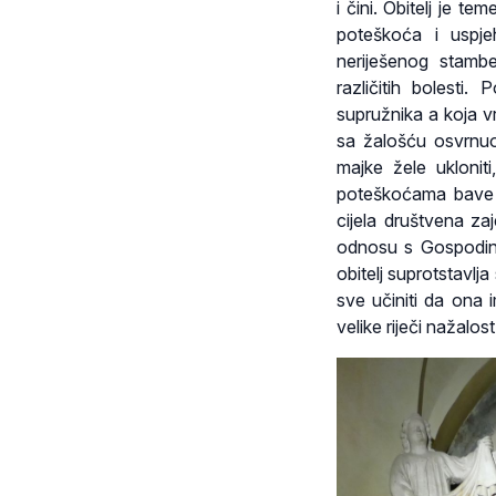
i čini. Obitelj je te
poteškoća i uspje
neriješenog stambe
različitih bolesti
supružnika a koja vr
sa žalošću osvrnuo
majke žele uklonit
poteškoćama bave raz
cijela društvena za
odnosu s Gospodino
obitelj suprotstavlj
sve učiniti da ona 
velike riječi nažalo