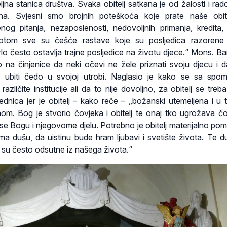
meljna stanica društva. Svaka obitelj satkana je od žalosti i rad
ha. Svjesni smo brojnih poteškoća koje prate naše obite
nog pitanja, nezaposlenosti, nedovoljnih primanja, kredita
. Potom sve su češće rastave koje su posljedica razorene 
lo često ostavlja trajne posljedice na životu djece.“ Mons. Bar
 na činjenice da neki očevi ne žele priznati svoju djecu i 
i, ubiti čedo u svojoj utrobi. Naglasio je kako se sa spo
ličite institucije ali da to nije dovoljno, za obitelj se treba 
jednica jer je obitelj – kako reče – „božanski utemeljena i u 
m. Bog je stvorio čovjeka i obitelj te onaj tko ugrožava čo
a se Bogu i njegovome djelu. Potrebno je obitelj materijalno pomo
ima dušu, da uistinu bude hram ljubavi i svetište života. Te d
st su često odsutne iz našega života.“