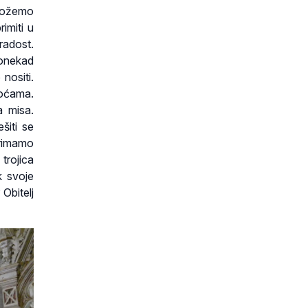
možemo
imiti u
radost.
ponekad
nositi.
koćama.
a misa.
šiti se
primamo
trojica
k svoje
 Obitelj