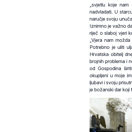
„svjetlu koje na
nadvladati. U starc
naručje svoju unučad
Iznimno je važno da 
riječ o slaboj vjer
„Vjera nam možda t
Potrebno je uliti ul
Hrvatska obitelj dn
brojnih problema i n
od Gospodina širiti
okupljeni u moje im
ljubavi i svoju prisu
je božanski dar koji t