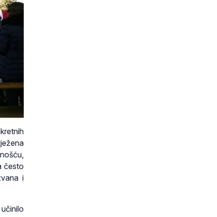
kretnih
lježena
enošću,
a često
zvana i
 učinilo