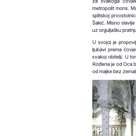
za svakoga čovjek
metropolit mons. Ma
splitskoj prvostolni
Šakić. Misno slavlj
uz orguljašku pratnj
U svojoj je propovi
ljubavi prema čovje
svakoj obitelji. U t
Rođena je od Oca be
od majke bez zemalj