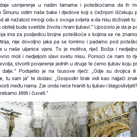
m daje usmjerenje u našim tamama i poteškoćama da ih 
u Šimunu vidim naše bake i djedove koji s čežnjom iščekuju pr
 ali nažalost mnogi odu s ovoga svijeta a da nisu doživjeli tu 
obitelj bude svetište života i hram ljubavi.“ Upozorio je da je 
i koja ima za posljedicu brojne poteškoće s kojima se ne znamo 
inja, nije dovoljno jaka pa se lomimo i padamo pod poteš
ja u naše uljanice vjere. To je molitva, riječ Božja i nedjeljn
evno moli i nedjeljom slavi svetu misu. Pomoći će nam to rije
evolja, stvoriti povjerenje jednih u druge te ćemo ljubav koju 
 dalje.“ Podsjetio je na Isusove riječi: „Gdje su dvojica ili 
e, tu sam ja“ te dodao: „Gospodin brak vidi kao najjači zna
tnosti među nama. Zar onda neće hraniti tu ljubav i blagoslivljati?
rebamo štititi i čuvati.“