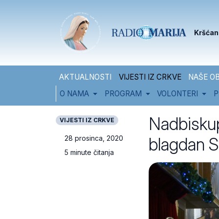
Skip to content
Skip to footer
Kršćan
AKTUALNOSTI
VIJESTI IZ CRKVE
NAŠE OB
O NAMA
PROGRAM
VOLONTERI
P
Nadbiskup
VIJESTI IZ CRKVE
blagdan Sv
28 prosinca, 2020
5 minute čitanja