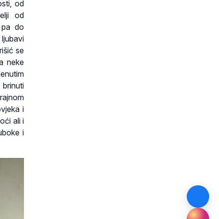
osti, od
lji od
, pa do
ljubavi
išić se
da neke
menutim
brinuti
trajnom
vjeka i
ći ali i
uboke i