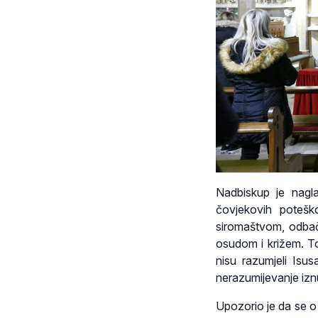
Nadbiskup je nagla
čovjekovih poteško
siromaštvom, odba
osudom i križem. Tol
nisu razumjeli Isus
nerazumijevanje iznut
Upozorio je da se o o