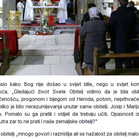
sio kako Bog nije došao u svijet idile, nego u svijet kon
ća. „Gledajući život Svete Obitelj vidimo da je bila obi
čenošću, progonom i bijegom od Heroda, potom, neprihvać
iko je bilo nerazumijevanja unutar same obitelji. Josip i Marij
a. Pomalo su ga pratili i vidjeli da trebaju učiti. Opasnosti i
ra zar to ne prati i naše zemaljske obitelji?“
bitelji „mnogo govori i razmišlja ali se nažalost za obitelj malo