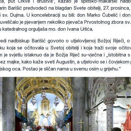
a, put Crkve i društva“, kazao je splitsko-makarski nadb
rin Barišić predvodeći na blagdan Svete obitelji, 27. prosinca,
ci sv. Dujma. U koncelebraciji su bili: don Marko Ćubelić i don
e uveličalo je pjevanjem nekoliko pjevača Prvostolnog zbora sv
u katedralnog orguljaša mo. don Ivana Urlića.
jedi nadbiskup Barišić govorio o utjelovljenoj Božjoj Riječi, o
ku koja se očitovala u Svetoj obitelji i koja traži svoje očito
om je svjetlu istaknuo da je Božja Riječ su-vječna i „istobitna 
z majke, kako kaže sveti Augustin, a utjelovio se i čovjekom
skog oca. Postao je sličan nama u svemu osim u grijehu.“