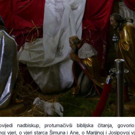
ijedi nadbiskup, protumačivši biblijska čitanja, govori
j vjeri, o vjeri starca Šimuna i Ane, o Marijinoj i Josipovoj vj