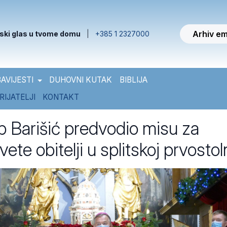
Arhiv em
ski glas u tvome domu
|
+385 1 2327000
AVIJESTI
DUHOVNI KUTAK
BIBLIJA
RIJATELJI
KONTAKT
 Barišić predvodio misu za
ete obitelji u splitskoj prvostol