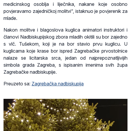
medicinskog osoblja i liječnika, nakane koje osobno
povjeravamo zajedničkoj molitvi“, istaknuo je povjerenik za
mlade.
Nakon molitve i blagoslova kuglica animatori instruktori i
članovi Nadbiskupijskog zbora mladih okitili su bor zajedno
s vlč. Tušekom, koji je na bor stavio prvu kuglicu. U
kuglicama koje krase bor ispred Zagrebačke prvostolnice
nalaze se licitarska srca, jedan od najprepoznatljivijih
simbola grada Zagreba, s ispisanim imenima svih župa
Zagrebačke nadbiskupije.
Preuzeto sa:
Zagrebačka nadbiskupija