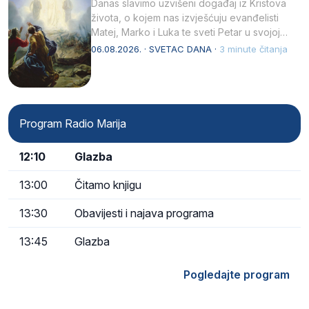
Danas slavimo uzvišeni događaj iz Kristova
života, o kojem nas izvješćuju evanđelisti
Matej, Marko i Luka te sveti Petar u svojoj
drugoj…
06.08.2026. · SVETAC DANA ·
3 minute čitanja
Program Radio Marija
12:10
Glazba
13:00
Čitamo knjigu
13:30
Obavijesti i najava programa
13:45
Glazba
Pogledajte program