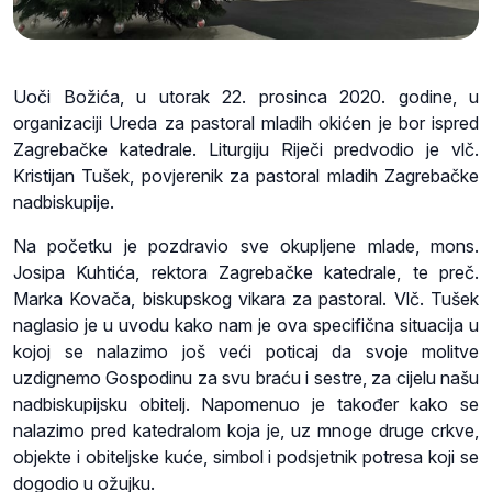
Uoči Božića, u utorak 22. prosinca 2020. godine, u
organizaciji Ureda za pastoral mladih okićen je bor ispred
Zagrebačke katedrale. Liturgiju Riječi predvodio je vlč.
Kristijan Tušek, povjerenik za pastoral mladih Zagrebačke
nadbiskupije.
Na početku je pozdravio sve okupljene mlade, mons.
Josipa Kuhtića, rektora Zagrebačke katedrale, te preč.
Marka Kovača, biskupskog vikara za pastoral. Vlč. Tušek
naglasio je u uvodu kako nam je ova specifična situacija u
kojoj se nalazimo još veći poticaj da svoje molitve
uzdignemo Gospodinu za svu braću i sestre, za cijelu našu
nadbiskupijsku obitelj. Napomenuo je također kako se
nalazimo pred katedralom koja je, uz mnoge druge crkve,
objekte i obiteljske kuće, simbol i podsjetnik potresa koji se
dogodio u ožujku.