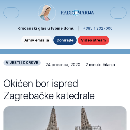
Skip to content
Skip to footer
Menu
Kršćanski glas u tvome domu
|
+385 1 2327000
Arhiv emisija
Donirajte
Video stream
VIJESTI IZ CRKVE
24 prosinca, 2020
2 minute čitanja
Okićen bor ispred
Zagrebačke katedrale