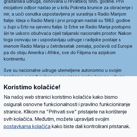
građanska udruga, osnovana u Hrvatskoj 1995. godine. Prvi
inicijativni odbor nastao je u krilu Pokreta krunice za obraćenje i
mir, a uoči osnutka uspostavljena je suradnja s Radio Marijom
Italije. Ideja o Radio Mariji i prvi program nastali su 1983. godine
u župi u Erbi na sjeveru Italije. Iz Erbe se Radio Marija postupno
širi te uskoro obuhvaća cijeli talijanski nacionalni prostor. Nakon
toga osnivaju se i uspostavljaju udruge i radijske postaje s
imenom Radio Marija u četrdesetak zemalja, počevši od Europe
pa do obiju Amerika i Afrike, sve do Filipina na azijskom
kontinentu.
Sve su nacionalne udruge utemeljene autonomno u svojim
zemljama, a međusobna su povezane preko krovne udruge
pod nazivom Svjetska obitelj Radio Marije (World Family of
Koristimo kolačiće!
Radio Maria). Svjetsku obitelj utemeljilo je sedam članica, među
kojima je i hrvatska Udruga Radio Marija.
Na našoj web stranici koristimo kolačiće kako bismo
osigurali osnovne funkcionalnosti i pravilno funkcioniranje
stranice. Klikom na "Prihvati sve" pristajete na korištenje
svih kolačića. Međutim, možete upravljati svojim
O nama
Radio
Program
Volonteri
Prijatelji
Kontakt
Pravila privatnosti
postavkama kolačića
kako biste dali kontrolirani pristanak.
Kolačići
Uvjeti korištenja