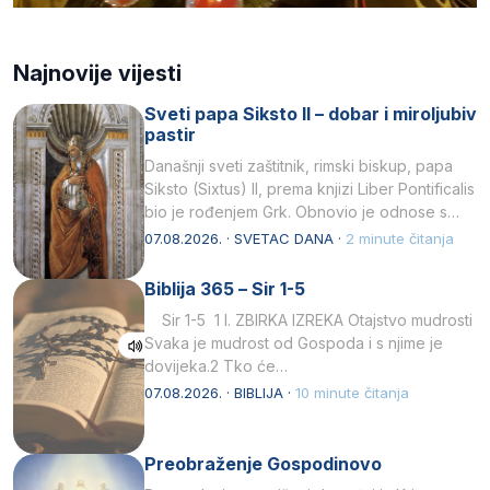
Najnovije vijesti
Sveti papa Siksto II – dobar i miroljubiv
pastir
Današnji sveti zaštitnik, rimski biskup, papa
Siksto (Sixtus) II, prema knjizi Liber Pontificalis
bio je rođenjem Grk. Obnovio je odnose s
afričkim…
07.08.2026. · SVETAC DANA ·
2 minute čitanja
Biblija 365 – Sir 1-5
Sir 1-5 1 I. ZBIRKA IZREKA Otajstvo mudrosti
Svaka je mudrost od Gospoda i s njime je
dovijeka.2 Tko će…
07.08.2026. · BIBLIJA ·
10 minute čitanja
Preobraženje Gospodinovo